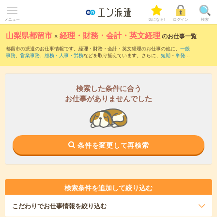
メニュー
気になる!
ログイン
検索
山梨県都留市
×
経理・財務・会計・英文経理
のお仕事一覧
都留市の派遣のお仕事情報です。経理・財務・会計・英文経理のお仕事の他に、
一般
事務
、
営業事務
、
総務・人事・労務
などを取り揃えています。さらに、
短期
・
単発
な
どの期間や、
職種未経験OK
などのこだわり条件で絞り込んでいただけます。職種辞
典：
経理・財務・会計・英文経理のお仕事とは？とは？
検索した条件に合う
お仕事がありませんでした
条件を変更して再検索
検索条件を追加して絞り込む
こだわり
でお仕事情報を絞り込む