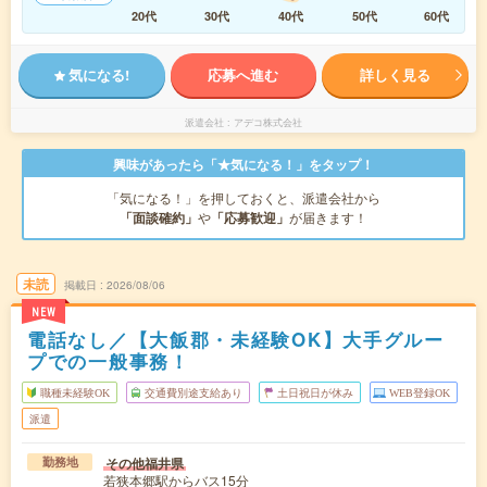
20代
30代
40代
50代
60代
気になる!
応募へ進む
詳しく見る
派遣会社
アデコ株式会社
興味があったら「★気になる！」をタップ！
「気になる！」を押しておくと、派遣会社から
「面談確約」
や
「応募歓迎」
が届きます！
未読
掲載日
2026/08/06
NEW
電話なし／【大飯郡・未経験OK】大手グルー
プでの一般事務！
職種未経験OK
交通費別途支給あり
土日祝日が休み
WEB登録OK
派遣
その他福井県
勤務地
若狭本郷駅からバス15分