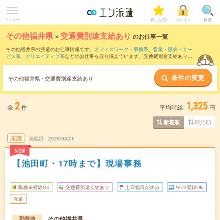
メニュー
気になる!
ログイン
検索
その他福井県
×
交通費別途支給あり
のお仕事一覧
その他福井県の派遣のお仕事情報です。
オフィスワーク・事務系
、
営業・販売・サー
ビス系
、
クリエイティブ系
などのお仕事を取り揃えています。交通費別途支給ありの
条件の他に、
職種未経験OK
、
残業なし
、
友だちと一緒の応募OK
などのこだわり条件
も取り揃えています。
条件の変更
その他福井県 / 交通費別途支給あり
2
1,325
全
件
平均時給:
円
時給順
新着順
未読
掲載日
2026/08/06
NEW
【池田町・17時まで】現場事務
職種未経験OK
交通費別途支給あり
土日祝日が休み
WEB登録OK
派遣
その他福井県
勤務地