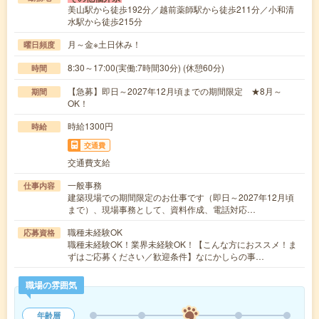
美山駅から徒歩192分／越前薬師駅から徒歩211分／小和清
水駅から徒歩215分
月～金※土日休み！
曜日頻度
8:30～17:00(実働:7時間30分) (休憩60分)
時間
【急募】即日～2027年12月頃までの期間限定 ★8月～
期間
OK！
時給1300円
時給
交通費
交通費支給
一般事務
仕事内容
建築現場での期間限定のお仕事です（即日～2027年12月頃
まで）、現場事務として、資料作成、電話対応…
職種未経験OK
応募資格
職種未経験OK！業界未経験OK！【こんな方におススメ！ま
ずはご応募ください／歓迎条件】なにかしらの事…
職場の雰囲気
年齢層