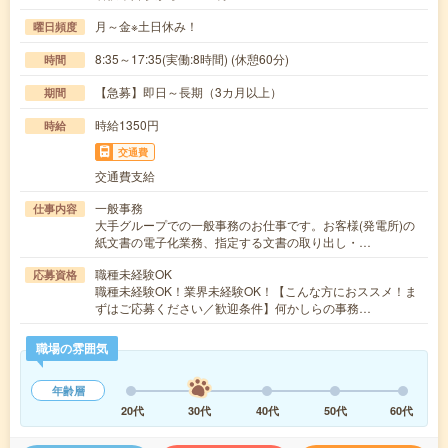
月～金※土日休み！
曜日頻度
8:35～17:35(実働:8時間) (休憩60分)
時間
【急募】即日～長期（3カ月以上）
期間
時給1350円
時給
交通費
交通費支給
一般事務
仕事内容
大手グループでの一般事務のお仕事です。お客様(発電所)の
紙文書の電子化業務、指定する文書の取り出し・…
職種未経験OK
応募資格
職種未経験OK！業界未経験OK！【こんな方におススメ！ま
ずはご応募ください／歓迎条件】何かしらの事務…
職場の雰囲気
年齢層
20代
30代
40代
50代
60代