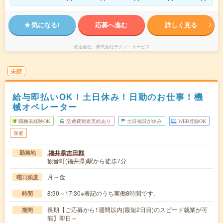
気になる!
応募へ進む
詳しく見る
派遣会社
株式会社テクノ・サービス
未読
給与即払いOK！土日休み！日勤のお仕事！機
械オペレーター
職種未経験OK
交通費別途支給あり
土日祝日が休み
WEB登録OK
派遣
福井県吉田郡
勤務地
観音町(福井県)駅から徒歩7分
月～金
曜日頻度
8:30～17:30※表記のうち実働8時間です。
時間
長期【ご応募から1週間以内(最短2日目)のスピード就業が可
期間
能】即日～