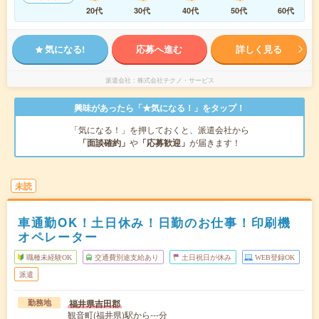
20代
30代
40代
50代
60代
気になる!
応募へ進む
詳しく見る
派遣会社
株式会社テクノ・サービス
興味があったら「★気になる！」をタップ！
「気になる！」を押しておくと、派遣会社から
「面談確約」
や
「応募歓迎」
が届きます！
未読
車通勤OK！土日休み！日勤のお仕事！印刷機
オペレーター
職種未経験OK
交通費別途支給あり
土日祝日が休み
WEB登録OK
派遣
福井県吉田郡
勤務地
観音町(福井県)駅から---分