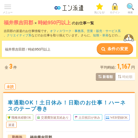
メニュー
気になる!
ログイン
検索
福井県吉田郡
×
時給950円以上
のお仕事一覧
吉田郡の派遣のお仕事情報です。
オフィスワーク・事務系
、
営業・販売・サービス系
、
クリエイティブ系
などのお仕事を取り揃えています。さらに、
短期
・
単発
などの期
間や、
職種未経験OK
などのこだわり条件で絞り込んでいただけます。
条件の変更
時給
1100円以上
・
1800円以上
の求人はこちら
福井県吉田郡 / 時給950円以上
当サイトでは法令を遵守し、最低賃金以上の求人のみを掲載しています。
3
1,167
全
件
平均時給:
円
時給順
新着順
未読
車通勤OK！土日休み！日勤のお仕事！ハーネ
スのテープ巻き
職種未経験OK
交通費別途支給あり
土日祝日が休み
WEB登録OK
派遣
福井県吉田郡
勤務地