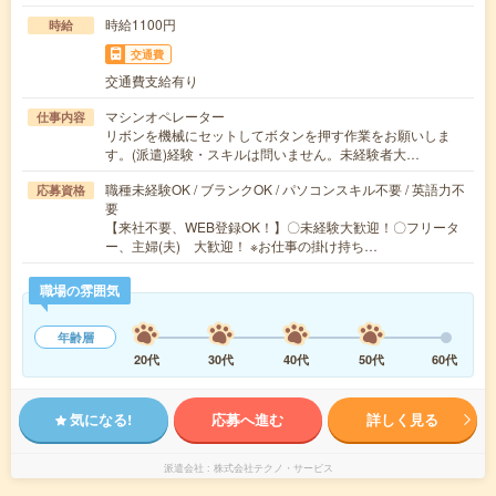
時給1100円
時給
交通費
交通費支給有り
マシンオペレーター
仕事内容
リボンを機械にセットしてボタンを押す作業をお願いしま
す。(派遣)経験・スキルは問いません。未経験者大…
職種未経験OK / ブランクOK / パソコンスキル不要 / 英語力不
応募資格
要
【来社不要、WEB登録OK！】〇未経験大歓迎！〇フリータ
ー、主婦(夫) 大歓迎！ ※お仕事の掛け持ち…
職場の雰囲気
年齢層
20代
30代
40代
50代
60代
気になる!
応募へ進む
詳しく見る
派遣会社
株式会社テクノ・サービス