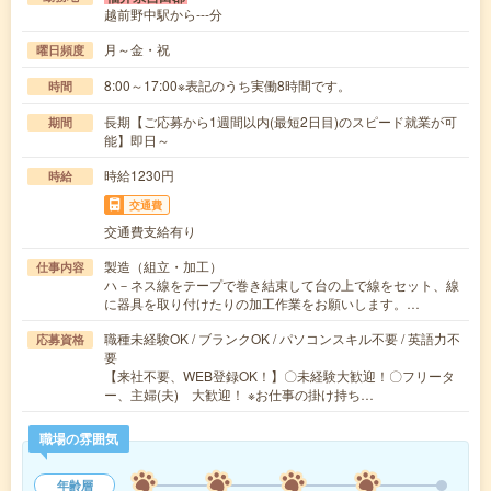
越前野中駅から---分
月～金・祝
曜日頻度
8:00～17:00※表記のうち実働8時間です。
時間
長期【ご応募から1週間以内(最短2日目)のスピード就業が可
期間
能】即日～
時給1230円
時給
交通費
交通費支給有り
製造（組立・加工）
仕事内容
ハ－ネス線をテープで巻き結束して台の上で線をセット、線
に器具を取り付けたりの加工作業をお願いします。…
職種未経験OK / ブランクOK / パソコンスキル不要 / 英語力不
応募資格
要
【来社不要、WEB登録OK！】〇未経験大歓迎！〇フリータ
ー、主婦(夫) 大歓迎！ ※お仕事の掛け持ち…
職場の雰囲気
年齢層