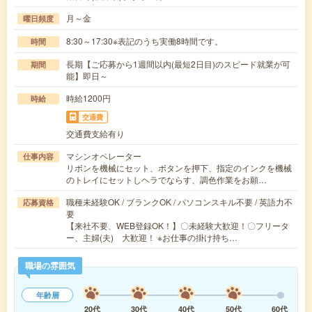
月～金
曜日頻度
8:30～17:30※表記のうち実働8時間です。
時間
長期【ご応募から1週間以内(最短2日目)のスピード就業が可
期間
能】即日～
時給1200円
時給
交通費
交通費支給有り
マシンオペレーター
仕事内容
リボンを機械にセット、ボタンを押下、指定のインクを機械
のトレイにセットしヘラでならす、調色作業をお願…
職種未経験OK / ブランクOK / パソコンスキル不要 / 英語力不
応募資格
要
【来社不要、WEB登録OK！】〇未経験大歓迎！〇フリータ
ー、主婦(夫) 大歓迎！ ※お仕事の掛け持ち…
職場の雰囲気
年齢層
20代
30代
40代
50代
60代