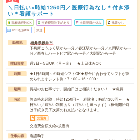
＼日払い×時給1250円／医療行為なし＊付き添
い＊看護サポート
職種未経験OK
交通費別途支給あり
土日祝日が休み
残業なし
WEB登録OK
派遣
福井県坂井市
勤務地
下兵庫こうふく駅から---分／春江駅から---分／丸岡駅から---
分／西春江ハートピア駅から---分／大関駅から---分
週3日～5日OK（月～金） ★土日休みOK
曜日頻度
★1日5時間～の時短シフトOK★都合に合わせてシフトが決
時間
められますシフト例：7：00～16：009：…
長期のお仕事です。開始日はご相談ください！ ★急募
期間
無資格未経験：時給1250円～ 経験者：時給1300円～ ★
時給
日払い／週払い制度あり（月払いも選べます）※稼働開始時
は手続き完了次第のお支払いとなります。
交通費
交通費全額支給※規定有
看護助手
仕事内容