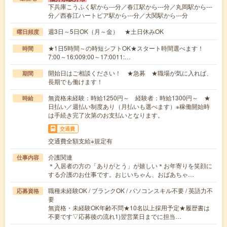
下兵庫こうふく駅から---分／春江駅から---分／丸岡駅から---
分／西春江ハートピア駅から---分／大関駅から---分
週3日～5日OK（月～金） ★土日休みOK
曜日頻度
★1日5時間～の時短シフトOK★スタート時間選べます！
時間
7:00～16:009:00～17:0011:…
開始日はご相談ください！ ★急募 ★職場が気に入れば、
期間
長期でも働けます！
無資格未経験：時給1250円～ 経験者：時給1300円～ ★
時給
日払い／週払い制度あり（月払いも選べます）※稼働開始時
は手続き完了次第のお支払いとなります。
交通費
交通費全額支給※規定有
介護関連
仕事内容
＊入居者の方の「ありがとう」が嬉しい＊お年寄りを笑顔に
する介護のお仕事です。おじいちゃん、おばあちゃ…
職種未経験OK / ブランクOK / パソコンスキル不要 / 英語力不
応募資格
要
無資格・未経験OK年齢不問★10名以上採用予定★履歴書は
不要です▽応募後の流れ1)翌営業日までに担当…