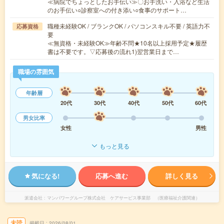
≪病院でちょっとしたお手伝い≫〇お手洗い・入浴など生活
のお手伝い○診察室への付き添い○食事のサポート…
職種未経験OK / ブランクOK / パソコンスキル不要 / 英語力不
応募資格
要
≪無資格・未経験OK≫年齢不問★10名以上採用予定★履歴
書は不要です。▽応募後の流れ1)翌営業日まで…
職場の雰囲気
年齢層
20代
30代
40代
50代
60代
男女比率
女性
男性
もっと見る
気になる!
応募へ進む
詳しく見る
派遣会社
マンパワーグループ株式会社 ケアサービス事業部 （医療福祉介護関連）
未読
掲載日
2026/08/01