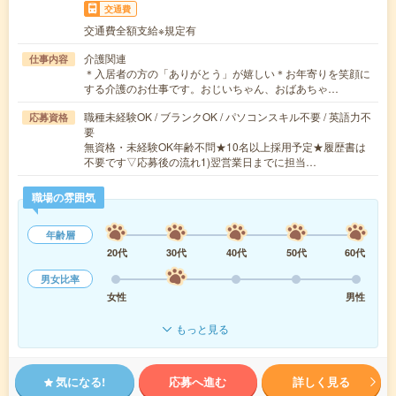
交通費
交通費全額支給※規定有
介護関連
仕事内容
＊入居者の方の「ありがとう」が嬉しい＊お年寄りを笑顔に
する介護のお仕事です。おじいちゃん、おばあちゃ…
職種未経験OK / ブランクOK / パソコンスキル不要 / 英語力不
応募資格
要
無資格・未経験OK年齢不問★10名以上採用予定★履歴書は
不要です▽応募後の流れ1)翌営業日までに担当…
職場の雰囲気
年齢層
20代
30代
40代
50代
60代
男女比率
女性
男性
もっと見る
気になる!
応募へ進む
詳しく見る