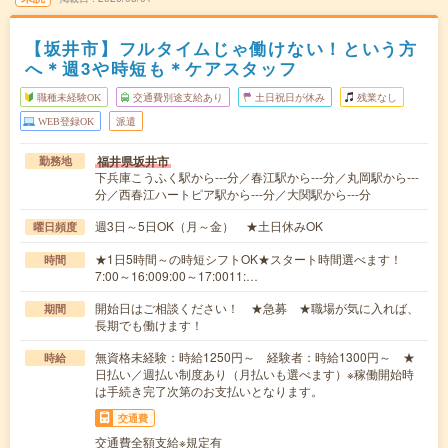
【坂井市】フルタイムじゃ働けない！という方
へ＊週3や時短も＊ケアスタッフ
職種未経験OK
交通費別途支給あり
土日祝日が休み
残業なし
WEB登録OK
派遣
福井県坂井市
勤務地
下兵庫こうふく駅から---分／春江駅から---分／丸岡駅から---
分／西春江ハートピア駅から---分／大関駅から---分
週3日～5日OK（月～金） ★土日休みOK
曜日頻度
★1日5時間～の時短シフトOK★スタート時間選べます！
時間
7:00～16:009:00～17:0011:…
開始日はご相談ください！ ★急募 ★職場が気に入れば、
期間
長期でも働けます！
無資格未経験：時給1250円～ 経験者：時給1300円～ ★
時給
日払い／週払い制度あり（月払いも選べます）※稼働開始時
は手続き完了次第のお支払いとなります。
交通費
交通費全額支給※規定有