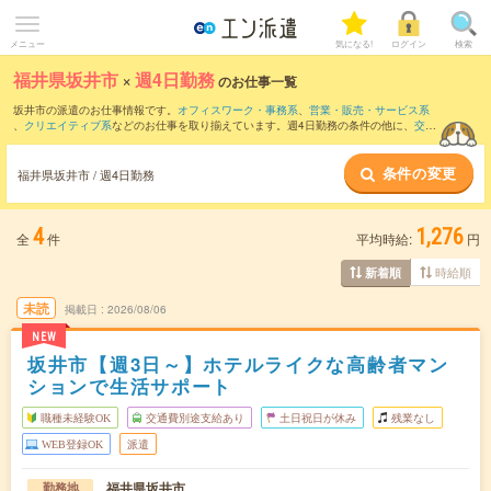
メニュー
気になる!
ログイン
検索
福井県坂井市
×
週4日勤務
のお仕事一覧
坂井市の派遣のお仕事情報です。
オフィスワーク・事務系
、
営業・販売・サービス系
、
クリエイティブ系
などのお仕事を取り揃えています。週4日勤務の条件の他に、
交通
費別途支給あり
、
職種未経験OK
、
残業なし
などのこだわり条件も取り揃えています。
条件の変更
福井県坂井市 / 週4日勤務
4
1,276
全
件
平均時給:
円
時給順
新着順
未読
掲載日
2026/08/06
NEW
坂井市【週3日～】ホテルライクな高齢者マン
ションで生活サポート
職種未経験OK
交通費別途支給あり
土日祝日が休み
残業なし
WEB登録OK
派遣
福井県坂井市
勤務地