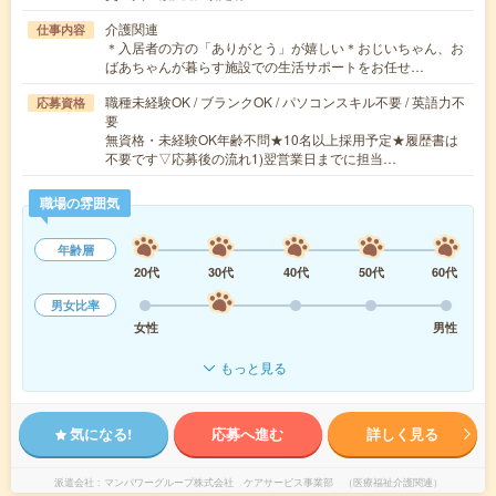
介護関連
仕事内容
＊入居者の方の「ありがとう」が嬉しい＊おじいちゃん、お
ばあちゃんが暮らす施設での生活サポートをお任せ…
職種未経験OK / ブランクOK / パソコンスキル不要 / 英語力不
応募資格
要
無資格・未経験OK年齢不問★10名以上採用予定★履歴書は
不要です▽応募後の流れ1)翌営業日までに担当…
職場の雰囲気
年齢層
20代
30代
40代
50代
60代
男女比率
女性
男性
もっと見る
気になる!
応募へ進む
詳しく見る
派遣会社
マンパワーグループ株式会社 ケアサービス事業部 （医療福祉介護関連）