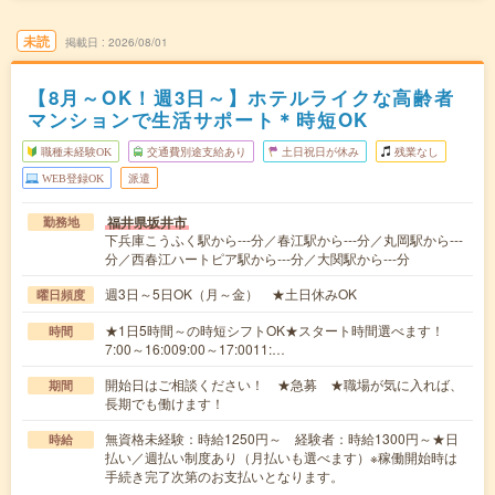
未読
掲載日
2026/08/01
【8月～OK！週3日～】ホテルライクな高齢者
マンションで生活サポート＊時短OK
職種未経験OK
交通費別途支給あり
土日祝日が休み
残業なし
WEB登録OK
派遣
福井県坂井市
勤務地
下兵庫こうふく駅から---分／春江駅から---分／丸岡駅から---
分／西春江ハートピア駅から---分／大関駅から---分
週3日～5日OK（月～金） ★土日休みOK
曜日頻度
★1日5時間～の時短シフトOK★スタート時間選べます！
時間
7:00～16:009:00～17:0011:…
開始日はご相談ください！ ★急募 ★職場が気に入れば、
期間
長期でも働けます！
無資格未経験：時給1250円～ 経験者：時給1300円～★日
時給
払い／週払い制度あり（月払いも選べます）※稼働開始時は
手続き完了次第のお支払いとなります。