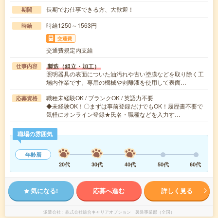
長期でお仕事できる方、大歓迎！
期間
時給1250～1563円
時給
交通費
交通費規定内支給
製造（組立・加工）
仕事内容
照明器具の表面についた油汚れや古い塗膜などを取り除く工
場内作業です。専用の機械や剥離液を使用して表面…
職種未経験OK / ブランクOK / 英語力不要
応募資格
◆未経験OK！〇まずは事前登録だけでもOK！履歴書不要で
気軽にオンライン登録★氏名・職種などを入力す…
職場の雰囲気
年齢層
20代
30代
40代
50代
60代
気になる!
応募へ進む
詳しく見る
派遣会社
株式会社綜合キャリアオプション 製造事業部（全国）