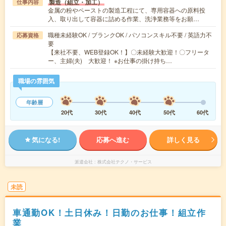
製造（組立・加工）
仕事内容
金属の粉やペーストの製造工程にて、専用容器への原料投
入、取り出して容器に詰める作業、洗浄業務等をお願…
職種未経験OK / ブランクOK / パソコンスキル不要 / 英語力不
応募資格
要
【来社不要、WEB登録OK！】〇未経験大歓迎！〇フリータ
ー、主婦(夫) 大歓迎！ ※お仕事の掛け持ち…
職場の雰囲気
年齢層
20代
30代
40代
50代
60代
気になる!
応募へ進む
詳しく見る
派遣会社
株式会社テクノ・サービス
未読
車通勤OK！土日休み！日勤のお仕事！組立作
業