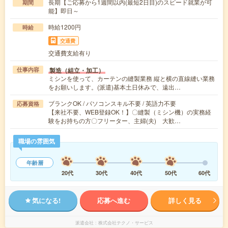
長期【ご応募から1週間以内(最短2日目)のスピード就業が可
期間
能】即日～
時給1200円
時給
交通費
交通費支給有り
製造（組立・加工）
仕事内容
ミシンを使って、カーテンの縫製業務 縦と横の直線縫い業務
をお願いします。(派遣)基本土日休みで、遠出…
ブランクOK / パソコンスキル不要 / 英語力不要
応募資格
【来社不要、WEB登録OK！】〇縫製（ミシン機）の実務経
験をお持ちの方〇フリーター、主婦(夫) 大歓…
職場の雰囲気
年齢層
20代
30代
40代
50代
60代
気になる!
応募へ進む
詳しく見る
派遣会社
株式会社テクノ・サービス