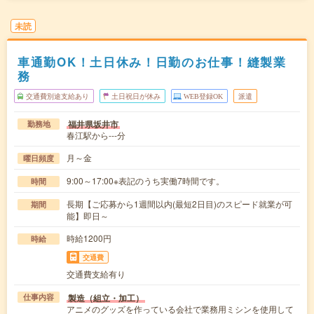
未読
車通勤OK！土日休み！日勤のお仕事！縫製業
務
交通費別途支給あり
土日祝日が休み
WEB登録OK
派遣
福井県坂井市
勤務地
春江駅から---分
月～金
曜日頻度
9:00～17:00※表記のうち実働7時間です。
時間
長期【ご応募から1週間以内(最短2日目)のスピード就業が可
期間
能】即日～
時給1200円
時給
交通費
交通費支給有り
製造（組立・加工）
仕事内容
アニメのグッズを作っている会社で業務用ミシンを使用して