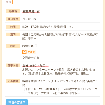
派遣
福井県坂井市
勤務地
月～金・祝
曜日頻度
8:00～17:05※表記のうち実働8時間です。
時間
長期【ご応募から1週間以内(最短2日目)のスピード就業が可
期間
能】即日～
時給1200円
時給
交通費
交通費支給有り
製造（組立・加工）
仕事内容
木製のカウンターにパーツを組付、磨き作業をお願いしま
す。(派遣)基本土日休み、勤務条件相談可能。日勤…
職種未経験OK / ブランクOK / パソコンスキル不要 / 英語力不
応募資格
要
【来社不要、WEB登録OK！】〇未経験大歓迎！〇フリータ
ー、主婦(夫) 大歓迎！ ※お仕事の掛け持ち…
職場の雰囲気