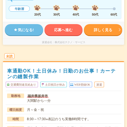
年齢層
20代
30代
40代
50代
60代
気になる!
応募へ進む
詳しく見る
派遣会社
株式会社テクノ・サービス
未読
車通勤OK！土日休み！日勤のお仕事！カーテ
ンの縫製作業
交通費別途支給あり
土日祝日が休み
WEB登録OK
派遣
福井県坂井市
勤務地
大関駅から---分
月～金・祝
曜日頻度
8:30～17:30※表記のうち実働8時間です。
時間