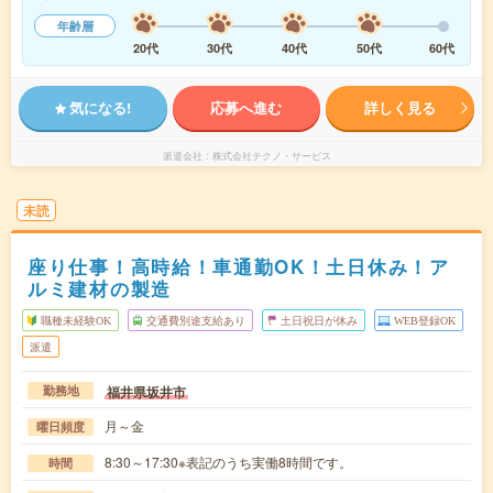
年齢層
20代
30代
40代
50代
60代
気になる!
応募へ進む
詳しく見る
派遣会社
株式会社テクノ・サービス
未読
座り仕事！高時給！車通勤OK！土日休み！ア
ルミ建材の製造
職種未経験OK
交通費別途支給あり
土日祝日が休み
WEB登録OK
派遣
福井県坂井市
勤務地
月～金
曜日頻度
8:30～17:30※表記のうち実働8時間です。
時間