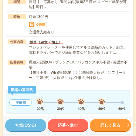
長期【ご応募から1週間以内(最短2日目)のスピード就業が可
期間
能】即日～
時給1300円
時給
交通費
交通費支給有り
製造（組立・加工）
仕事内容
マシンオペレーターを使用してアルミ線品のカット、組立、
電動ドライバーでネジ締め作業などをお願いします…
職種未経験OK / ブランクOK / パソコンスキル不要 / 英語力不
応募資格
要
【来社不要、WEB登録OK！】〇未経験大歓迎！〇フリータ
ー、主婦(夫) 大歓迎！ ※お仕事の掛け持ち…
職場の雰囲気
年齢層
20代
30代
40代
50代
60代
気になる!
応募へ進む
詳しく見る