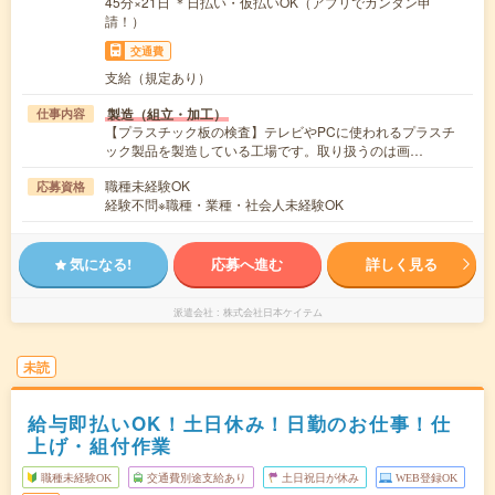
45分×21日 ＊日払い・仮払いOK（アプリでカンタン申
請！）
交通費
支給（規定あり）
製造（組立・加工）
仕事内容
【プラスチック板の検査】テレビやPCに使われるプラスチ
ック製品を製造している工場です。取り扱うのは画…
職種未経験OK
応募資格
経験不問※職種・業種・社会人未経験OK
気になる!
応募へ進む
詳しく見る
派遣会社
株式会社日本ケイテム
未読
給与即払いOK！土日休み！日勤のお仕事！仕
上げ・組付作業
職種未経験OK
交通費別途支給あり
土日祝日が休み
WEB登録OK