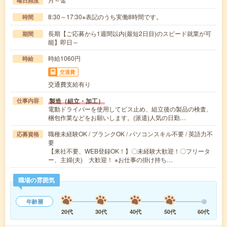
曜日頻度
8:30～17:30※表記のうち実働8時間です。
時間
長期【ご応募から1週間以内(最短2日目)のスピード就業が可
期間
能】即日～
時給1060円
時給
交通費
交通費支給有り
製造（組立・加工）
仕事内容
電動ドライバーを使用してビス止め、組立後の製品の検査、
梱包作業などをお願いします。(派遣)人気の日勤…
職種未経験OK / ブランクOK / パソコンスキル不要 / 英語力不
応募資格
要
【来社不要、WEB登録OK！】〇未経験大歓迎！〇フリータ
ー、主婦(夫) 大歓迎！ ※お仕事の掛け持ち…
職場の雰囲気
年齢層
20代
30代
40代
50代
60代