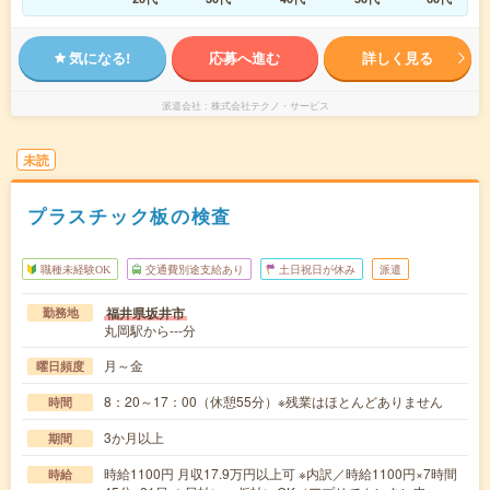
気になる!
応募へ進む
詳しく見る
派遣会社
株式会社テクノ・サービス
未読
プラスチック板の検査
職種未経験OK
交通費別途支給あり
土日祝日が休み
派遣
福井県坂井市
勤務地
丸岡駅から---分
月～金
曜日頻度
8：20～17：00（休憩55分）※残業はほとんどありません
時間
3か月以上
期間
時給1100円 月収17.9万円以上可 ※内訳／時給1100円×7時間
時給