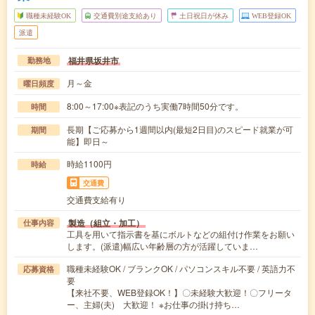
職種未経験OK
交通費別途支給あり
土日祝日が休み
WEB登録OK
派遣
福井県坂井市
勤務地
月～金
曜日頻度
8:00～17:00※表記のうち実働7時間50分です。
時間
長期【ご応募から1週間以内(最短2日目)のスピード就業が可
期間
能】即日～
時給1100円
時給
交通費
交通費支給有り
製造（組立・加工）
仕事内容
工具を用いて指示書を基にボルトなどの組付け作業をお願い
します。(派遣)幅広い年齢層の方が活躍していま…
職種未経験OK / ブランクOK / パソコンスキル不要 / 英語力不
応募資格
要
【来社不要、WEB登録OK！】〇未経験大歓迎！〇フリータ
ー、主婦(夫) 大歓迎！ ※お仕事の掛け持ち…