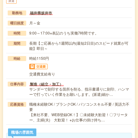
派遣
福井県坂井市
勤務地
月～金
曜日頻度
9:00～17:00※表記のうち実働7時間です。
時間
長期【ご応募から1週間以内(最短2日目)のスピード就業が可
期間
能】即日～
時給1150円
時給
交通費
交通費支給有り
製造（組立・加工）
仕事内容
サンダーで刻印する箇所を削る、指示書通りに刻印、ハンマ
ーで打っていく作業をお願いします。(派遣)細か…
職種未経験OK / ブランクOK / パソコンスキル不要 / 英語力不
応募資格
要
【来社不要、WEB登録OK！】〇未経験大歓迎！〇フリータ
ー、主婦(夫) 大歓迎！ ※お仕事の掛け持ち…
職場の雰囲気