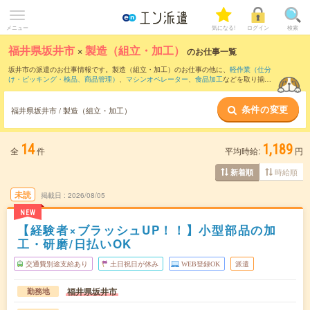
メニュー
気になる!
ログイン
検索
福井県坂井市
×
製造（組立・加工）
のお仕事一覧
坂井市の派遣のお仕事情報です。製造（組立・加工）のお仕事の他に、
軽作業（仕分
け・ピッキング・検品、商品管理）
、
マシンオペレーター
、
食品加工
などを取り揃え
ています。さらに、
短期
・
単発
などの期間や、
職種未経験OK
などのこだわり条件で絞
り込んでいただけます。職種辞典：
製造（組立・加工）のお仕事とは？とは？
条件の変更
福井県坂井市 / 製造（組立・加工）
14
1,189
全
件
平均時給:
円
時給順
新着順
未読
掲載日
2026/08/05
NEW
【経験者×ブラッシュUP！！】小型部品の加
工・研磨/日払いOK
交通費別途支給あり
土日祝日が休み
WEB登録OK
派遣
福井県坂井市
勤務地