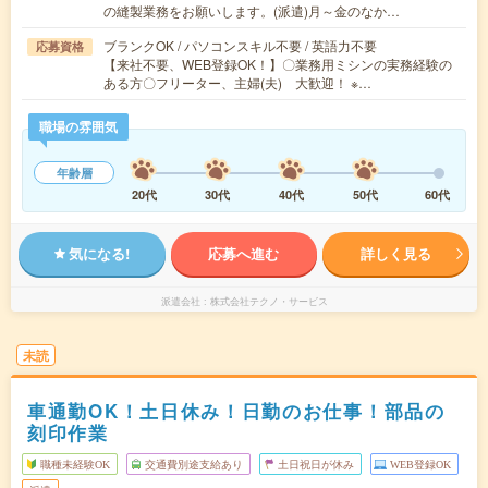
の縫製業務をお願いします。(派遣)月～金のなか…
ブランクOK / パソコンスキル不要 / 英語力不要
応募資格
【来社不要、WEB登録OK！】〇業務用ミシンの実務経験の
ある方〇フリーター、主婦(夫) 大歓迎！ ※…
職場の雰囲気
年齢層
20代
30代
40代
50代
60代
気になる!
応募へ進む
詳しく見る
派遣会社
株式会社テクノ・サービス
未読
車通勤OK！土日休み！日勤のお仕事！部品の
刻印作業
職種未経験OK
交通費別途支給あり
土日祝日が休み
WEB登録OK