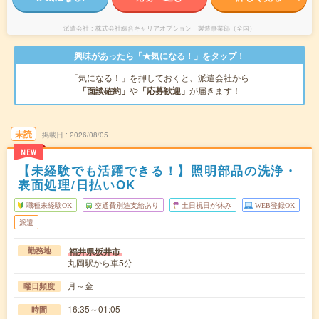
派遣会社
株式会社綜合キャリアオプション 製造事業部（全国）
興味があったら「★気になる！」をタップ！
「気になる！」を押しておくと、派遣会社から
「面談確約」
や
「応募歓迎」
が届きます！
未読
掲載日
2026/08/05
NEW
【未経験でも活躍できる！】照明部品の洗浄・
表面処理/日払いOK
職種未経験OK
交通費別途支給あり
土日祝日が休み
WEB登録OK
派遣
福井県坂井市
勤務地
丸岡駅から車5分
月～金
曜日頻度
16:35～01:05
時間