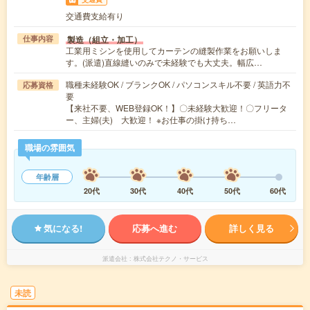
交通費支給有り
製造（組立・加工）
仕事内容
工業用ミシンを使用してカーテンの縫製作業をお願いしま
す。(派遣)直線縫いのみで未経験でも大丈夫。幅広…
職種未経験OK / ブランクOK / パソコンスキル不要 / 英語力不
応募資格
要
【来社不要、WEB登録OK！】〇未経験大歓迎！〇フリータ
ー、主婦(夫) 大歓迎！ ※お仕事の掛け持ち…
職場の雰囲気
年齢層
20代
30代
40代
50代
60代
気になる!
応募へ進む
詳しく見る
派遣会社
株式会社テクノ・サービス
未読