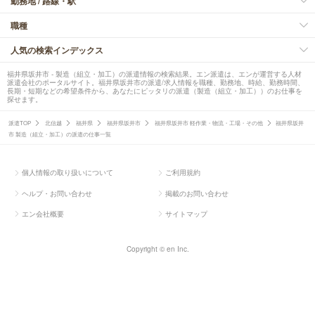
勤務地 / 路線・駅
職種
人気の検索インデックス
福井県坂井市 - 製造（組立・加工）の派遣情報の検索結果。エン派遣は、エンが運営する人材
派遣会社のポータルサイト。福井県坂井市の派遣/求人情報を職種、勤務地、時給、勤務時間、
長期・短期などの希望条件から、あなたにピッタリの派遣（製造（組立・加工））のお仕事を
探せます。
派遣TOP
北信越
福井県
福井県坂井市
福井県坂井市 軽作業・物流・工場・その他
福井県坂井
市 製造（組立・加工）の派遣の仕事一覧
個人情報の取り扱いについて
ご利用規約
ヘルプ・お問い合わせ
掲載のお問い合わせ
エン会社概要
サイトマップ
Copyright © en Inc.