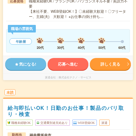
職種未経験OK / ブランクOK / パソコンスキル不要 / 英語力不
応募資格
要
【来社不要、WEB登録OK！】〇未経験大歓迎！〇フリータ
ー、主婦(夫) 大歓迎！ ※お仕事の掛け持ち…
職場の雰囲気
年齢層
20代
30代
40代
50代
60代
気になる!
応募へ進む
詳しく見る
派遣会社
株式会社テクノ・サービス
未読
給与即払いOK！日勤のお仕事！製品のバリ取
り・検査
職種未経験OK
交通費別途支給あり
WEB登録OK
派遣
福井県坂井市
勤務地