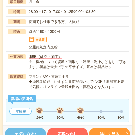
月～金
曜日頻度
08:00～17:1017:00～01:2500:00～08:30
時間
長期でお仕事できる方、大歓迎！
期間
時給1190～1300円
時給
交通費
交通費規定内支給
製造（組立・加工）
仕事内容
主に機械について切断・面取り・研磨・洗浄などをして頂き
ます。製品は最大で手の平サイズ。基本は製品セッ…
ブランクOK / 英語力不要
応募資格
◆経験者歓迎！〇まずは事前登録だけでもOK！履歴書不要
で気軽にオンライン登録★氏名・職種などを入力す…
職場の雰囲気
年齢層
20代
30代
40代
50代
60代
気になる!
応募へ進む
詳しく見る