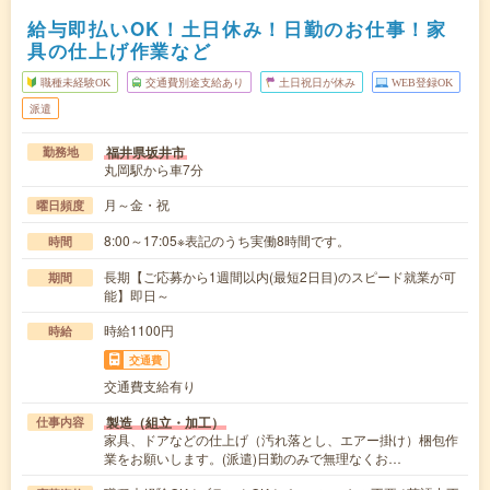
給与即払いOK！土日休み！日勤のお仕事！家
具の仕上げ作業など
職種未経験OK
交通費別途支給あり
土日祝日が休み
WEB登録OK
派遣
福井県坂井市
勤務地
丸岡駅から車7分
月～金・祝
曜日頻度
8:00～17:05※表記のうち実働8時間です。
時間
長期【ご応募から1週間以内(最短2日目)のスピード就業が可
期間
能】即日～
時給1100円
時給
交通費
交通費支給有り
製造（組立・加工）
仕事内容
家具、ドアなどの仕上げ（汚れ落とし、エアー掛け）梱包作
業をお願いします。(派遣)日勤のみで無理なくお…