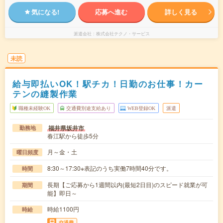
気になる!
応募へ進む
詳しく見る
派遣会社
株式会社テクノ・サービス
未読
給与即払いOK！駅チカ！日勤のお仕事！カー
テンの縫製作業
職種未経験OK
交通費別途支給あり
WEB登録OK
派遣
福井県坂井市
勤務地
春江駅から徒歩5分
月～金・土
曜日頻度
8:30～17:30※表記のうち実働7時間40分です。
時間
長期【ご応募から1週間以内(最短2日目)のスピード就業が可
期間
能】即日～
時給1100円
時給
交通費