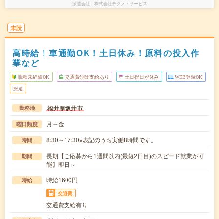
派遣会社
株式会社テクノ・サービス
未読
高時給！車通勤OK！土日休み！原料の投入作
業など
職種未経験OK
交通費別途支給あり
土日祝日が休み
WEB登録OK
派遣
福井県坂井市
勤務地
月～金
曜日頻度
8:30～17:30※表記のうち実働8時間です。
時間
長期【ご応募から1週間以内(最短2日目)のスピード就業が可
期間
能】即日～
時給1600円
時給
交通費
交通費支給有り