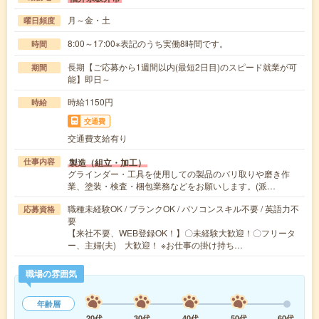
月～金・土
曜日頻度
8:00～17:00※表記のうち実働8時間です。
時間
長期【ご応募から1週間以内(最短2日目)のスピード就業が可
期間
能】即日～
時給1150円
時給
交通費
交通費支給有り
製造（組立・加工）
仕事内容
グラインダー・工具を使用しての製品のバリ取りや磨き作
業、塗装・検査・梱包業務などをお願いします。(派…
職種未経験OK / ブランクOK / パソコンスキル不要 / 英語力不
応募資格
要
【来社不要、WEB登録OK！】〇未経験大歓迎！〇フリータ
ー、主婦(夫) 大歓迎！ ※お仕事の掛け持ち…
職場の雰囲気
年齢層
20代
30代
40代
50代
60代