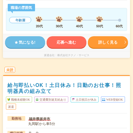
職場の雰囲気
年齢層
20代
30代
40代
50代
60代
気になる!
応募へ進む
詳しく見る
派遣会社
株式会社テクノ・サービス
未読
給与即払いOK！土日休み！日勤のお仕事！照
明器具の組み立て
職種未経験OK
交通費別途支給あり
土日祝日が休み
WEB登録OK
派遣
福井県坂井市
勤務地
丸岡駅から車5分
月～金