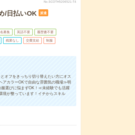
No.SCOTH5206521-T4
/日払いOK
派遣
名募集
英語不要
履歴書不要
残業なし
交費支給
制服
ンとオフをきっちり切り替えたい方にオス
ヘアカラーOKで自由な雰囲気の職場≫明
の服選びに悩まずOK！≪未経験でも活躍
環境が整っています！イチからスキル