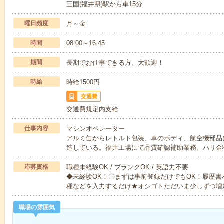
三国(福井県)駅から車15分
曜日頻度
月～金
時間
08:00～16:45
期間
長期でお仕事できる方、大歓迎！
時給
時給1500円
交通費
交通費規定内支給
仕事内容
マシンオペレーター
アルミ缶からレトルト包装、車のボディ、航空機部品
造している。福井工場にて品質確認補助業務。ハリ金
応募資格
職種未経験OK / ブランクOK / 英語力不要
◆未経験OK！〇まずは事前登録だけでもOK！履歴
種などを入力するだけ★オシゴトただいま少しずつ増
職場の雰囲気