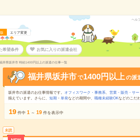
ヘル
版
エリア変更
た希望条件
お気に入りの派遣会社
福井県坂井市 時給1400円以上の派遣の仕事一覧
福井県坂井市
1400円以上
で
の派
坂井市の派遣のお仕事情報です。
オフィスワーク・事務系
、
営業・販売・サー
揃えています。さらに、
短期
・
単発
などの期間や、
職種未経験OK
などのこだ
19
1
19
件中
～
件を表示中
未読