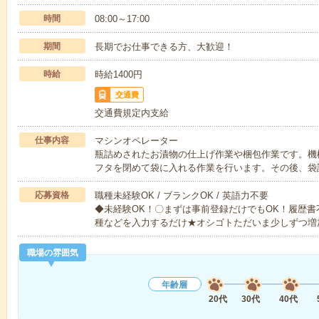
時間
08:00～17:00
期間
長期でお仕事できる方、大歓迎！
時給
時給1400円
交通費
交通費規定内支給
仕事内容
マシンオペレーター
瓶詰めされたお漬物の仕上げ作業や梱包作業です。機
フタを閉めて袋に入れる作業を行います。その後、袋
応募資格
職種未経験OK / ブランクOK / 英語力不要
◆未経験OK！〇まずは事前登録だけでもOK！履歴
種などを入力するだけ★オシゴトただいま少しずつ増
職場の雰囲気
年齢層
20代
30代
40代