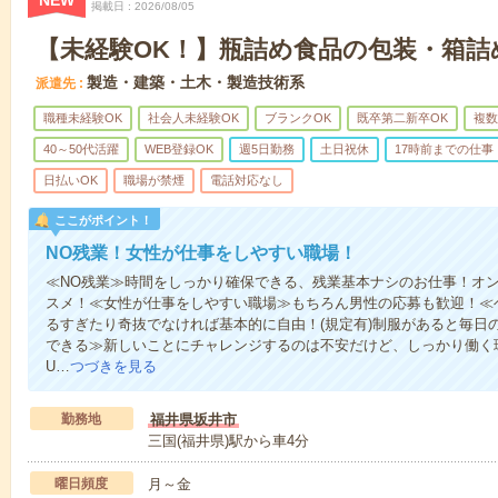
NEW
掲載日
2026/08/05
【未経験OK！】瓶詰め食品の包装・箱詰め
製造・建築・土木・製造技術系
派遣先
職種未経験OK
社会人未経験OK
ブランクOK
既卒第二新卒OK
複数
40～50代活躍
WEB登録OK
週5日勤務
土日祝休
17時前までの仕事
日払いOK
職場が禁煙
電話対応なし
ここがポイント！
NO残業！女性が仕事をしやすい職場！
≪NO残業≫時間をしっかり確保できる、残業基本ナシのお仕事！オ
スメ！≪女性が仕事をしやすい職場≫もちろん男性の応募も歓迎！≪
るすぎたり奇抜でなければ基本的に自由！(規定有)制服があると毎日
できる≫新しいことにチャレンジするのは不安だけど、しっかり働く
U…
つづきを見る
勤務地
福井県坂井市
三国(福井県)駅から車4分
曜日頻度
月～金