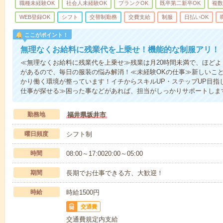
職種未経験OK
社会人未経験OK
ブランクOK
既卒第二新卒OK
複数
WEB登録OK
シフト
交替制勤務
交費支給
制服
日払いOK
ここがポイント！
無理なくお給料に残業代を上乗せ！機能的な制服アリ！
≪無理なくお給料に残業代を上乗せ≫残業は月20時間未満で、ほど
があるので、毎日の服装の悩み解消！≪未経験OKの仕事≫新しいこ
かり働く環境が整っています！イチからスキルUP・ステップUP目指
仕事が探せる≫困った事などがあれば、担当がしっかりサポートしま
勤務地
福井県坂井市
曜日頻度
シフト制
時間
08:00～17:0020:00～05:00
期間
長期でお仕事できる方、大歓迎！
時給
時給1500円
交通費
交通費規定内支給