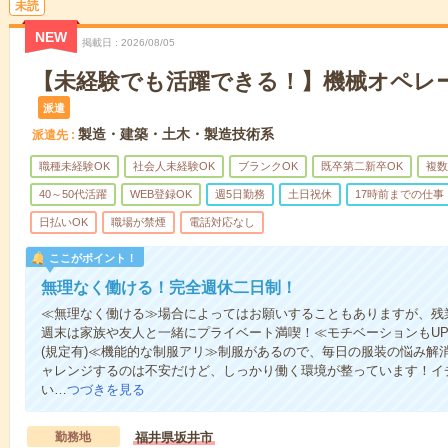
未読
NEW
掲載日
2026/08/05
【未経験でも活躍できる！】機械オペレー
派遣
製造・建築・土木・製造技術系
派遣先
職種未経験OK
社会人未経験OK
ブランクOK
既卒第二新卒OK
複数
40～50代活躍
WEB登録OK
週5日勤務
土日祝休
17時前までの仕事
日払いOK
職場が禁煙
電話対応なし
ここがポイント！
無理なく働ける！完全週休二日制！
≪無理なく働ける≫場合によってはお願いすることもありますが、残
週末は家族や友人と一緒にプライベート満喫！≪モチベーションもU
(規定有)≪機能的な制服アリ≫制服があるので、毎日の服装の悩み解
ャレンジするのは不安だけど、しっかり働く環境が整っています！イチ
い…
つづきを見る
勤務地
福井県坂井市