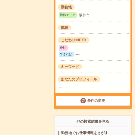
勤務地
坂井市
勤務エリア
職種
---
こだわりINDEX
---
絶対
---
できれば
キーワード
---
あなたのプロフィール
---
条件の変更
他の検索結果を見る
勤務地でお仕事情報をさがす