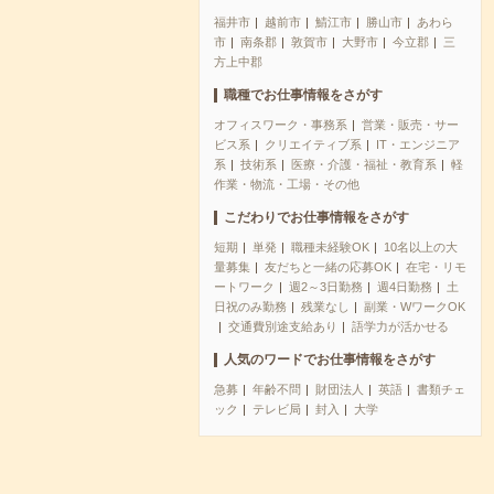
福井市
越前市
鯖江市
勝山市
あわら
市
南条郡
敦賀市
大野市
今立郡
三
方上中郡
職種でお仕事情報をさがす
オフィスワーク・事務系
営業・販売・サー
ビス系
クリエイティブ系
IT・エンジニア
系
技術系
医療・介護・福祉・教育系
軽
作業・物流・工場・その他
こだわりでお仕事情報をさがす
短期
単発
職種未経験OK
10名以上の大
量募集
友だちと一緒の応募OK
在宅・リモ
ートワーク
週2～3日勤務
週4日勤務
土
日祝のみ勤務
残業なし
副業・WワークOK
交通費別途支給あり
語学力が活かせる
人気のワードでお仕事情報をさがす
急募
年齢不問
財団法人
英語
書類チェ
ック
テレビ局
封入
大学