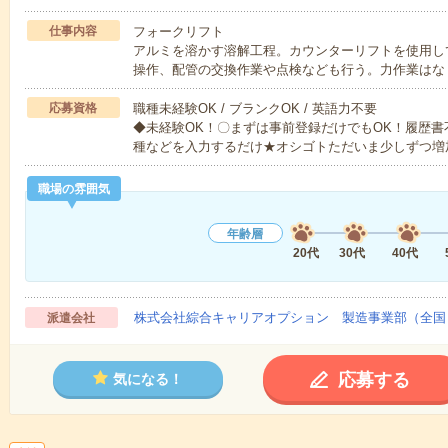
仕事内容
フォークリフト
アルミを溶かす溶解工程。カウンターリフトを使用し
操作、配管の交換作業や点検なども行う。力作業はな
応募資格
職種未経験OK / ブランクOK / 英語力不要
◆未経験OK！〇まずは事前登録だけでもOK！履歴
種などを入力するだけ★オシゴトただいま少しずつ増
職場の雰囲気
年齢層
20代
30代
40代
株式会社綜合キャリアオプション 製造事業部（全国
派遣会社
応募する
気になる！