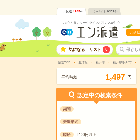
エン派遣
4905
件
エンバイト
9279
件
ちょうど良いワークライフバランスが叶う
北信越
気になる！リスト
0
保存し
派遣TOP
北信越
福井県
福井県坂井市
,
1
4
9
7
平均時給:
円
設定中の検索条件
期間
---
派遣形式
---
時給
1400円以上