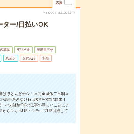
応募
No.SCOTH5213932-T4
ター/日払いOK
名募集
英語不要
履歴書不要
残業少
交費支給
制服
業はほとんどナシ！≪完全週休二日制≫
P≫派手過ぎなければ髪型や髪色自由！
消！≪未経験OKの仕事≫新しいことにチ
からスキルUP・ステップUP目指して