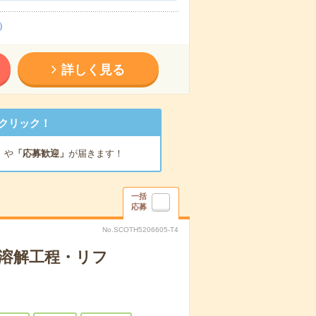
）
詳しく見る
クリック！
」
や
「応募歓迎」
が届きます！
一括
応募
No.SCOTH5206605-T4
溶解工程・リフ