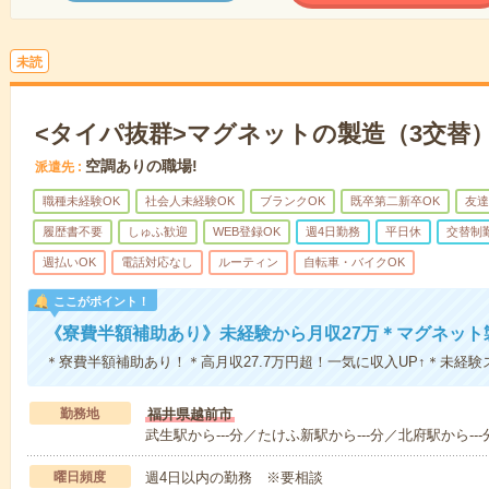
未読
<タイパ抜群>マグネットの製造（3交替
空調ありの職場!
派遣先
職種未経験OK
社会人未経験OK
ブランクOK
既卒第二新卒OK
友達
履歴書不要
しゅふ歓迎
WEB登録OK
週4日勤務
平日休
交替制
週払いOK
電話対応なし
ルーティン
自転車・バイクOK
ここがポイント！
《寮費半額補助あり》未経験から月収27万＊マグネット
＊寮費半額補助あり！＊高月収27.7万円超！一気に収入UP↑＊未経
勤務地
福井県越前市
武生駅から---分／たけふ新駅から---分／北府駅から---
曜日頻度
週4日以内の勤務 ※要相談