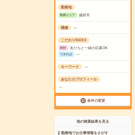
勤務地
越前市
勤務エリア
職種
---
こだわりINDEX
友だちと一緒の応募OK
絶対
---
できれば
キーワード
---
あなたのプロフィール
---
条件の変更
他の検索結果を見る
勤務地でお仕事情報をさがす