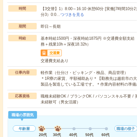
時間
【3交替】1）8:00～16:10 休憩60分 [実働]7時間10分2）
分3）0:0…
つづきを見る
期間
即日～長期
時給
基本時給1500円・深夜時給1875円 ※交通費全額支給
務＋残業10h＋深夜18.32h）
交通費
交通費支給あり
仕事内容
軽作業（仕分け・ピッキング・検品、商品管理）
＊1R寮の家賃、半額補助あり＊【勤務先は越前市の
製品を製造している工場です。＊作業内容材料の準備
応募資格
職種未経験OK / ブランクOK / パソコンスキル不要 /
未経験可（男女活躍）
職場の雰囲気
年齢層
職場の様子
20代
30代
40代
50代
60代