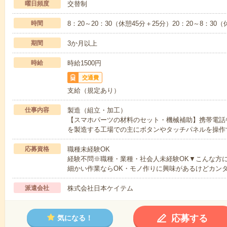
曜日頻度
交替制
時間
8：20～20：30（休憩45分＋25分）20：20～8：30（
期間
3か月以上
時給
時給1500円
交通費
支給（規定あり）
仕事内容
製造（組立・加工）
【スマホパーツの材料のセット・機械補助】携帯電話
を製造する工場での主にボタンやタッチパネルを操作
応募資格
職種未経験OK
経験不問※職種・業種・社会人未経験OK▼こんな方
細かい作業ならOK・モノ作りに興味があるけどカン
派遣会社
株式会社日本ケイテム
応募する
気になる！