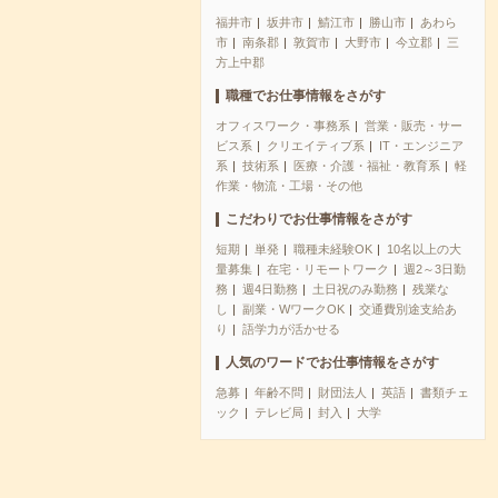
福井市
坂井市
鯖江市
勝山市
あわら
市
南条郡
敦賀市
大野市
今立郡
三
方上中郡
職種でお仕事情報をさがす
オフィスワーク・事務系
営業・販売・サー
ビス系
クリエイティブ系
IT・エンジニア
系
技術系
医療・介護・福祉・教育系
軽
作業・物流・工場・その他
こだわりでお仕事情報をさがす
短期
単発
職種未経験OK
10名以上の大
量募集
在宅・リモートワーク
週2～3日勤
務
週4日勤務
土日祝のみ勤務
残業な
し
副業・WワークOK
交通費別途支給あ
り
語学力が活かせる
人気のワードでお仕事情報をさがす
急募
年齢不問
財団法人
英語
書類チェ
ック
テレビ局
封入
大学