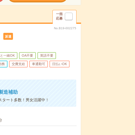
一括
応募
No.B19-002275
）
派遣
と一緒OK
OA不要
英語不要
勤務
交費支給
車通勤可
日払いOK
製造補助
験スタート多数！男女活躍中！
分