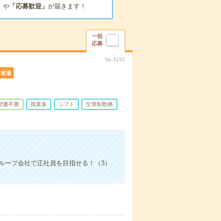
」
や
「応募歓迎」
が届きます！
一括
応募
No.3152
派遣
歴書不要
残業多
シフト
交替制勤務
ループ会社で正社員を目指せる！（3）