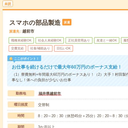
未読
スマホの部品製造
派遣
越前市
派遣先
職種未経験OK
社会人未経験OK
正社員登用あり
友達と一緒OK
履
交費支給
社食/補助あり
日払いOK
ここがポイント！
お仕事を続けるだけで最大年60万円のボーナス支給！
（1）寮費無料×年間最大60万円のボーナスあり！（2）大手！村田製
事なし！体への負担が少ないお仕事
勤務地
福井県越前市
曜日頻度
交替制
時間
8：20～20：30（休憩45分＋25分）20：20～8：30（
期間
3か月以上