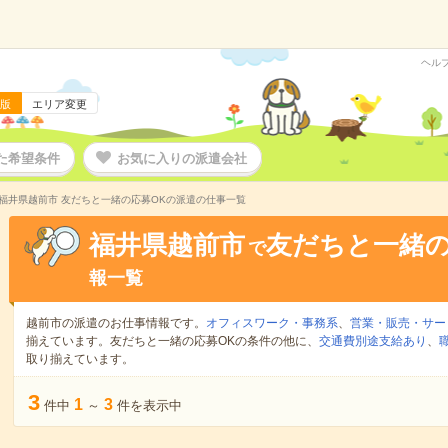
ヘル
版
エリア変更
た希望条件
お気に入りの派遣会社
福井県越前市 友だちと一緒の応募OKの派遣の仕事一覧
福井県越前市
友だちと一緒の
で
報一覧
越前市の派遣のお仕事情報です。
オフィスワーク・事務系
、
営業・販売・サー
揃えています。友だちと一緒の応募OKの条件の他に、
交通費別途支給あり
、
取り揃えています。
3
1
3
件中
～
件を表示中