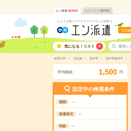
エン派遣
5076
件
エンバイト
9279
件
ちょうど良いワークライフバランスが叶う
北信越
気になる！リスト
0
保存し
派遣TOP
北信越
福井県
福井県越前市
,
1
5
0
0
平均時給:
円
設定中の検索条件
期間
---
派遣形式
---
時給
---