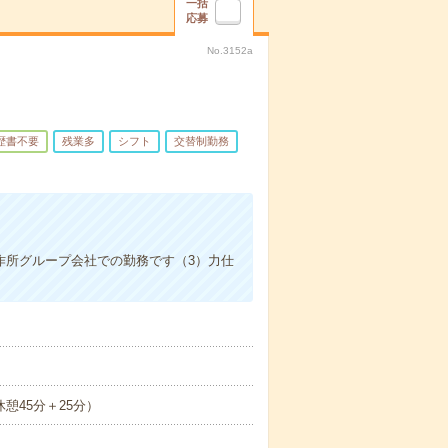
一括
応募
No.3152a
歴書不要
残業多
シフト
交替制勤務
作所グループ会社での勤務です（3）力仕
休憩45分＋25分）