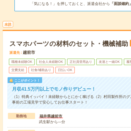
「気になる！」を押しておくと、派遣会社から
「面談確約
未読
スマホパーツの材料のセット・機械補助
越前市
派遣先
職種未経験OK
社会人未経験OK
正社員登用あり
友達と一緒OK
履
交費支給
社食/補助あり
日払いOK
ここがポイント！
月収41.5万円以上でモノ作りデビュー！
（1）特典イッパイ！未経験からとにかく稼げる（2）村田製作所のグ
事前の工場見学で安心してお仕事スタート！
勤務地
福井県越前市
武生駅から---分