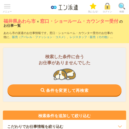
メニュー
気になる!
ログイン
検索
福井県あわら市
×
窓口・ショールーム・カウンター受付
の
お仕事一覧
あわら市の派遣のお仕事情報です。窓口・ショールーム・カウンター受付のお仕事の
他に、
販売（アパレル・ファッション・コスメ）
、
レジスタッフ・販売（その他）
、
テレマーケティング・テレフォンオペレーター・コールセンター
などを取り揃えてい
ます。さらに、
短期
・
単発
などの期間や、
職種未経験OK
などのこだわり条件で絞り込
んでいただけます。職種辞典：
窓口・ショールーム・カウンター受付のお仕事とは？
とは？
検索した条件に合う
お仕事がありませんでした
条件を変更して再検索
検索条件を追加して絞り込む
こだわり
でお仕事情報を絞り込む