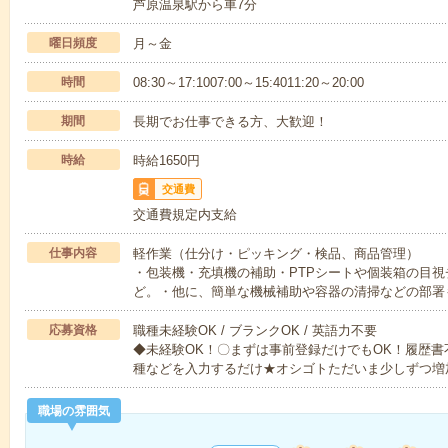
芦原温泉駅から車7分
曜日頻度
月～金
時間
08:30～17:1007:00～15:4011:20～20:00
期間
長期でお仕事できる方、大歓迎！
時給
時給1650円
交通費
交通費規定内支給
仕事内容
軽作業（仕分け・ピッキング・検品、商品管理）
・包装機・充填機の補助・PTPシートや個装箱の目
ど。・他に、簡単な機械補助や容器の清掃などの部署
応募資格
職種未経験OK / ブランクOK / 英語力不要
◆未経験OK！〇まずは事前登録だけでもOK！履歴
種などを入力するだけ★オシゴトただいま少しずつ増
職場の雰囲気