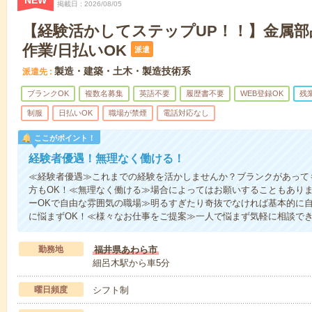
NEW
掲載日
2026/08/05
【経験活かしてステップUP！！】金属部
作業/日払いOK
派遣
製造・建築・土木・製造技術系
派遣先
ブランクOK
複数名募集
英語不要
履歴書不要
WEB登録OK
残
制服
日払いOK
職場が禁煙
電話対応なし
ここがポイント！
経験者優遇！無理なく働ける！
≪経験者優遇≫これまでの経験を活かしませんか？ブランクがあって
方もOK！≪無理なく働ける≫場合によってはお願いすることもあり
ーOKで自由な雰囲気の職場≫明るすぎたり奇抜でなければ基本的に自
に悩まずOK！≪様々なお仕事をご提案≫一人で悩まず気軽に相談で
勤務地
福井県あわら市
細呂木駅から車5分
曜日頻度
シフト制