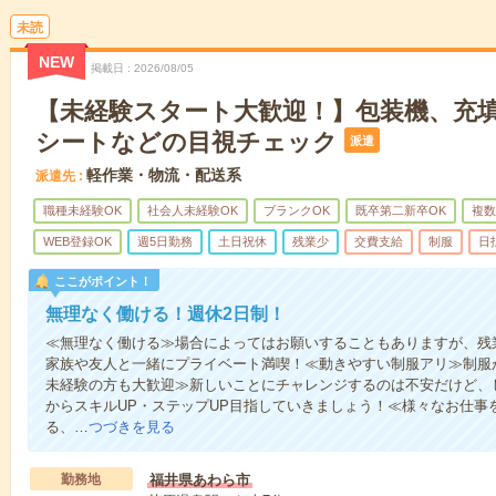
未読
NEW
掲載日
2026/08/05
【未経験スタート大歓迎！】包装機、充填
シートなどの目視チェック
派遣
軽作業・物流・配送系
派遣先
職種未経験OK
社会人未経験OK
ブランクOK
既卒第二新卒OK
複数
WEB登録OK
週5日勤務
土日祝休
残業少
交費支給
制服
日
ここがポイント！
無理なく働ける！週休2日制！
≪無理なく働ける≫場合によってはお願いすることもありますが、残
家族や友人と一緒にプライベート満喫！≪動きやすい制服アリ≫制服
未経験の方も大歓迎≫新しいことにチャレンジするのは不安だけど、
からスキルUP・ステップUP目指していきましょう！≪様々なお仕事
る、…
つづきを見る
勤務地
福井県あわら市