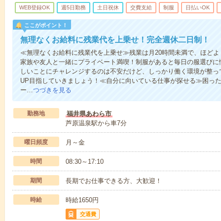
WEB登録OK
週5日勤務
土日祝休
交費支給
制服
日払いOK
ここがポイント！
無理なくお給料に残業代を上乗せ！完全週休二日制！
≪無理なくお給料に残業代を上乗せ≫残業は月20時間未満で、ほど
家族や友人と一緒にプライベート満喫！制服があると毎日の服選びに
しいことにチャレンジするのは不安だけど、しっかり働く環境が整っ
UP目指していきましょう！≪自分に向いている仕事が探せる≫困っ
ー…
つづきを見る
勤務地
福井県あわら市
芦原温泉駅から車7分
曜日頻度
月～金
時間
08:30～17:10
期間
長期でお仕事できる方、大歓迎！
時給
時給1650円
交通費