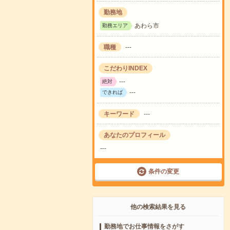
勤務地
あわら市
勤務エリア
職種
---
こだわりINDEX
---
絶対
---
できれば
キーワード
---
あなたのプロフィール
---
条件の変更
他の検索結果を見る
勤務地でお仕事情報をさがす