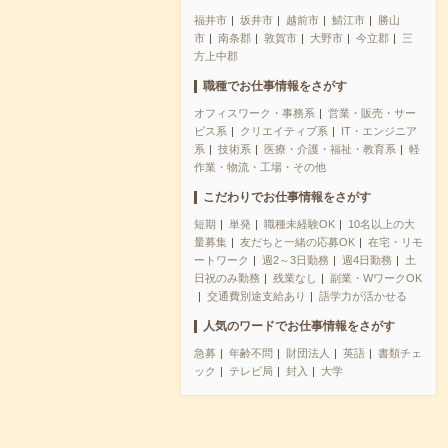
福井市
坂井市
越前市
鯖江市
勝山
市
南条郡
敦賀市
大野市
今立郡
三
方上中郡
職種でお仕事情報をさがす
オフィスワーク・事務系
営業・販売・サー
ビス系
クリエイティブ系
IT・エンジニア
系
技術系
医療・介護・福祉・教育系
軽
作業・物流・工場・その他
こだわりでお仕事情報をさがす
短期
単発
職種未経験OK
10名以上の大
量募集
友だちと一緒の応募OK
在宅・リモ
ートワーク
週2～3日勤務
週4日勤務
土
日祝のみ勤務
残業なし
副業・WワークOK
交通費別途支給あり
語学力が活かせる
人気のワードでお仕事情報をさがす
急募
年齢不問
財団法人
英語
書類チェ
ック
テレビ局
封入
大学