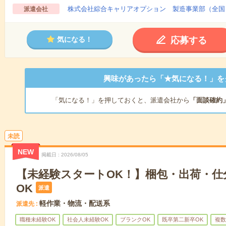
株式会社綜合キャリアオプション 製造事業部（全国
派遣会社
応募する
気になる！
興味があったら「★気になる！」を
「気になる！」を押しておくと、派遣会社から
「面談確約
未読
NEW
掲載日
2026/08/05
【未経験スタートOK！】梱包・出荷・仕
OK
派遣
軽作業・物流・配送系
派遣先
職種未経験OK
社会人未経験OK
ブランクOK
既卒第二新卒OK
複数