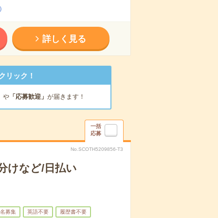
）
詳しく見る
クリック！
」
や
「応募歓迎」
が届きます！
一括
応募
No.SCOTH5209856-T3
分けなど/日払い
名募集
英語不要
履歴書不要