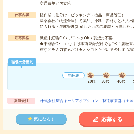
交通費規定内支給
仕事内容
軽作業（仕分け・ピッキング・検品、商品管理）
製薬会社の物流倉庫にて製品、原料、資材などの入出
に入れる・在庫管理(出荷したものの履歴と入庫した
応募資格
職種未経験OK / ブランクOK / 英語力不要
◆未経験OK！〇まずは事前登録だけでもOK！履歴
種などを入力するだけ★オシゴトただいま少しずつ増
職場の雰囲気
年齢層
20代
30代
40代
株式会社綜合キャリアオプション 製造事業部（全国
派遣会社
応募する
気になる！