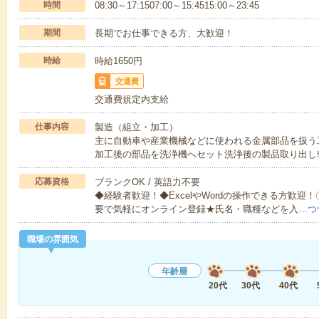
時間
08:30～17:1507:00～15:4515:00～23:45
期間
長期でお仕事できる方、大歓迎！
時給
時給1650円
交通費
交通費規定内支給
仕事内容
製造（組立・加工）
主に自動車や産業機械などに使われる金属部品を扱う
加工後の部品を洗浄機へセット洗浄後の製品取り出し
応募資格
ブランクOK / 英語力不要
◆経験者歓迎！◆ExcelやWordの操作できる方歓
要で気軽にオンライン登録★氏名・職種などを入…
つ
職場の雰囲気
年齢層
20代
30代
40代