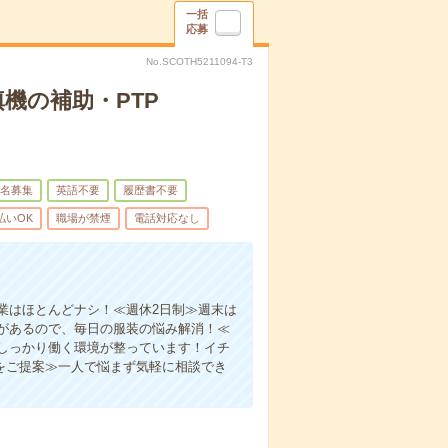
一括
応募
No.SCOTH5211094-T3
機の補助・PTP
名募集
英語不要
履歴書不要
払いOK
職場が禁煙
電話対応なし
業はほとんどナシ！≪週休2日制≫週末は
があるので、毎日の服装の悩み解消！≪
しっかり働く環境が整っています！イチ
をご提案≫一人で悩まず気軽に相談でき