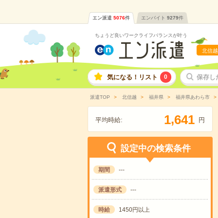
エン派遣
5076
件
エンバイト
9279
件
ちょうど良いワークライフバランスが叶う
北信越
気になる！リスト
0
保存し
派遣TOP
北信越
福井県
福井県あわら市
,
1
6
4
1
平均時給:
円
設定中の検索条件
期間
---
派遣形式
---
時給
1450円以上