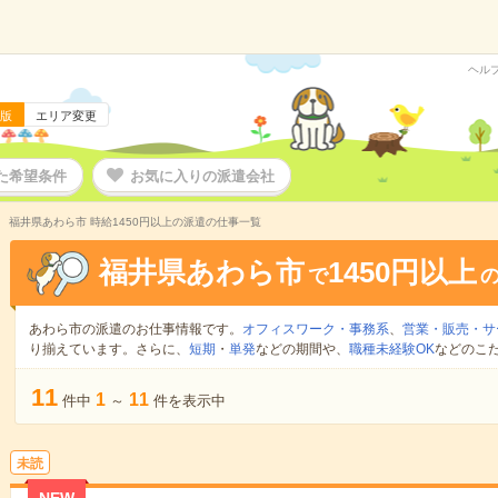
ヘル
版
エリア変更
た希望条件
お気に入りの派遣会社
福井県あわら市 時給1450円以上の派遣の仕事一覧
福井県あわら市
1450円以上
で
あわら市の派遣のお仕事情報です。
オフィスワーク・事務系
、
営業・販売・サ
り揃えています。さらに、
短期
・
単発
などの期間や、
職種未経験OK
などのこ
11
1
11
件中
～
件を表示中
未読