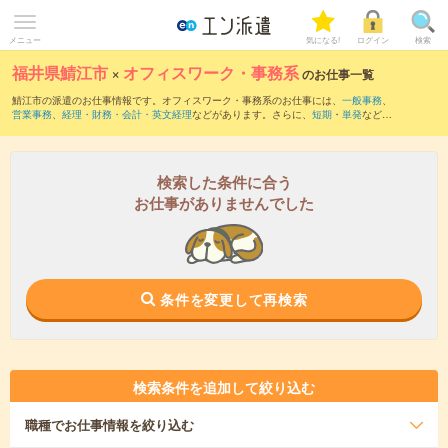
メニュー
気になる!
ログイン
検索
福井県鯖江市
×
オフィスワーク・事務系
のお仕事一覧
鯖江市の派遣のお仕事情報です。オフィスワーク・事務系のお仕事には、
一般事務
、
営業事務
、
経理・財務・会計・英文経理
などがあります。さらに、
短期
・
単発
などの
期間や、
職種未経験OK
などのこだわり条件で絞り込んでいただけます。
検索した条件に合う
お仕事がありませんでした
条件を変更して再検索
検索条件を追加して絞り込む
職種
でお仕事情報を絞り込む