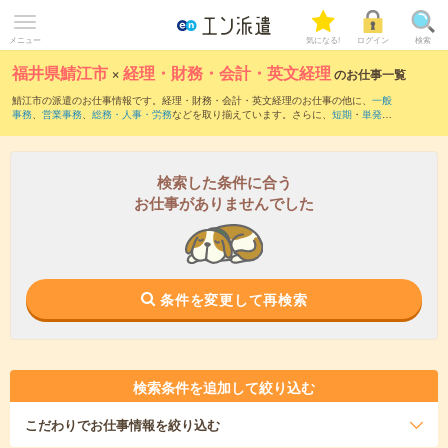
メニュー
気になる!
ログイン
検索
福井県鯖江市
×
経理・財務・会計・英文経理
のお仕事一覧
鯖江市の派遣のお仕事情報です。経理・財務・会計・英文経理のお仕事の他に、
一般
事務
、
営業事務
、
総務・人事・労務
などを取り揃えています。さらに、
短期
・
単発
な
どの期間や、
職種未経験OK
などのこだわり条件で絞り込んでいただけます。職種辞
典：
経理・財務・会計・英文経理のお仕事とは？とは？
検索した条件に合う
お仕事がありませんでした
条件を変更して再検索
検索条件を追加して絞り込む
こだわり
でお仕事情報を絞り込む