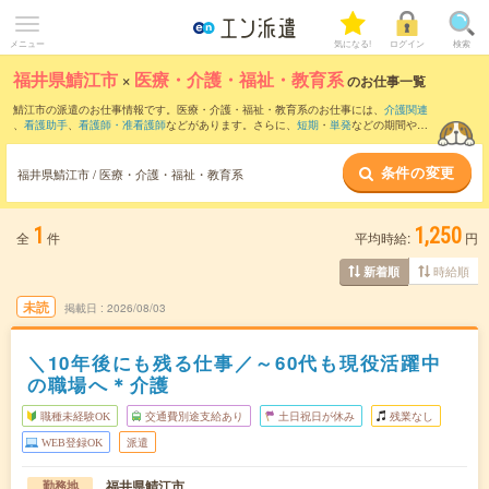
メニュー
気になる!
ログイン
検索
福井県鯖江市
×
医療・介護・福祉・教育系
のお仕事一覧
鯖江市の派遣のお仕事情報です。医療・介護・福祉・教育系のお仕事には、
介護関連
、
看護助手
、
看護師・准看護師
などがあります。さらに、
短期
・
単発
などの期間や、
職種未経験OK
などのこだわり条件で絞り込んでいただけます。
条件の変更
福井県鯖江市 / 医療・介護・福祉・教育系
1
1,250
全
件
平均時給:
円
時給順
新着順
未読
掲載日
2026/08/03
＼10年後にも残る仕事／～60代も現役活躍中
の職場へ＊介護
職種未経験OK
交通費別途支給あり
土日祝日が休み
残業なし
WEB登録OK
派遣
福井県鯖江市
勤務地