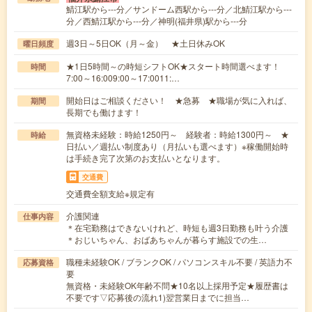
鯖江駅から---分／サンドーム西駅から---分／北鯖江駅から---
分／西鯖江駅から---分／神明(福井県)駅から---分
週3日～5日OK（月～金） ★土日休みOK
曜日頻度
★1日5時間～の時短シフトOK★スタート時間選べます！
時間
7:00～16:009:00～17:0011:…
開始日はご相談ください！ ★急募 ★職場が気に入れば、
期間
長期でも働けます！
無資格未経験：時給1250円～ 経験者：時給1300円～ ★
時給
日払い／週払い制度あり（月払いも選べます）※稼働開始時
は手続き完了次第のお支払いとなります。
交通費
交通費全額支給※規定有
介護関連
仕事内容
＊在宅勤務はできないけれど、時短も週3日勤務も叶う介護
＊おじいちゃん、おばあちゃんが暮らす施設での生…
職種未経験OK / ブランクOK / パソコンスキル不要 / 英語力不
応募資格
要
無資格・未経験OK年齢不問★10名以上採用予定★履歴書は
不要です▽応募後の流れ1)翌営業日までに担当…