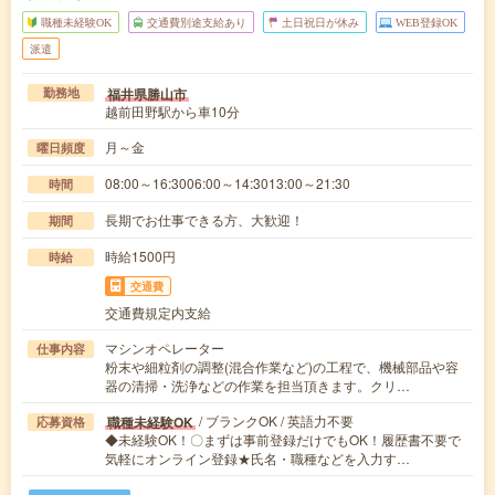
職種未経験OK
交通費別途支給あり
土日祝日が休み
WEB登録OK
派遣
福井県勝山市
勤務地
越前田野駅から車10分
月～金
曜日頻度
08:00～16:3006:00～14:3013:00～21:30
時間
長期でお仕事できる方、大歓迎！
期間
時給1500円
時給
交通費
交通費規定内支給
マシンオペレーター
仕事内容
粉末や細粒剤の調整(混合作業など)の工程で、機械部品や容
器の清掃・洗浄などの作業を担当頂きます。クリ…
/ ブランクOK / 英語力不要
職種未経験OK
応募資格
◆未経験OK！〇まずは事前登録だけでもOK！履歴書不要で
気軽にオンライン登録★氏名・職種などを入力す…