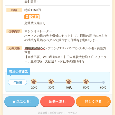
能】即日～
時給1150円
時給
交通費
交通費支給有り
マシンオペレーター
仕事内容
ハーネスの線の先を機械にセットして、銅線の周りの皮むき
の機械を足踏みペダルで操作する作業をお願いしま…
/ ブランクOK / パソコンスキル不要 / 英語力
職種未経験OK
応募資格
不要
【来社不要、WEB登録OK！】〇未経験大歓迎！〇フリータ
ー、主婦(夫) 大歓迎！ ※お仕事の掛け持ち…
職場の雰囲気
年齢層
20代
30代
40代
50代
60代
気になる!
応募へ進む
詳しく見る
派遣会社
株式会社テクノ・サービス