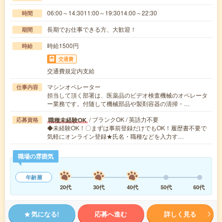
06:00～14:3011:00～19:3014:00～22:30
時間
長期でお仕事できる方、大歓迎！
期間
時給1500円
時給
交通費
交通費規定内支給
マシンオペレーター
仕事内容
担当して頂く部署は、医薬品のビデオ検査機械のオペレータ
ー業務です。付随して機械部品や製剤容器の清掃・…
/ ブランクOK / 英語力不要
職種未経験OK
応募資格
◆未経験OK！〇まずは事前登録だけでもOK！履歴書不要で
気軽にオンライン登録★氏名・職種などを入力す…
職場の雰囲気
年齢層
20代
30代
40代
50代
60代
気になる!
応募へ進む
詳しく見る