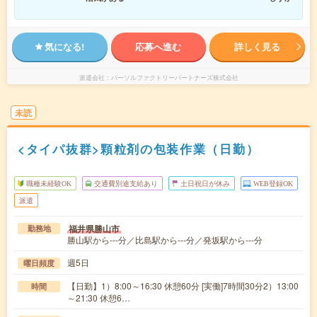
気になる!
応募へ進む
詳しく見る
派遣会社
パーソルファクトリーパートナーズ株式会社
未読
<タイパ抜群>顆粒剤の包装作業（日勤）
職種未経験OK
交通費別途支給あり
土日祝日が休み
WEB登録OK
派遣
福井県勝山市
勤務地
勝山駅から---分／比島駅から---分／発坂駅から---分
週5日
曜日頻度
【日勤】1）8:00～16:30 休憩60分 [実働]7時間30分2）13:00
時間
～21:30 休憩6…