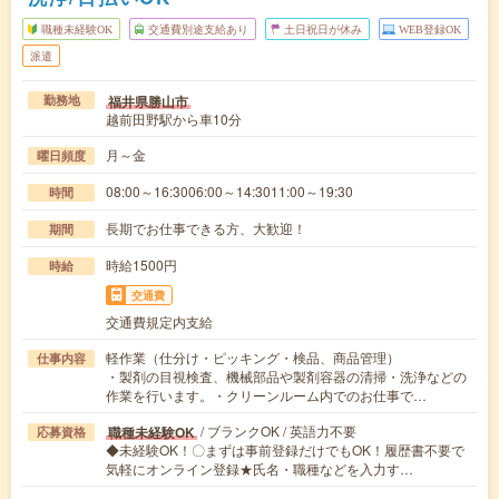
職種未経験OK
交通費別途支給あり
土日祝日が休み
WEB登録OK
派遣
福井県勝山市
勤務地
越前田野駅から車10分
月～金
曜日頻度
08:00～16:3006:00～14:3011:00～19:30
時間
長期でお仕事できる方、大歓迎！
期間
時給1500円
時給
交通費
交通費規定内支給
軽作業（仕分け・ピッキング・検品、商品管理）
仕事内容
・製剤の目視検査、機械部品や製剤容器の清掃・洗浄などの
作業を行います。・クリーンルーム内でのお仕事で…
/ ブランクOK / 英語力不要
職種未経験OK
応募資格
◆未経験OK！〇まずは事前登録だけでもOK！履歴書不要で
気軽にオンライン登録★氏名・職種などを入力す…