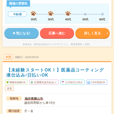
職場の雰囲気
年齢層
20代
30代
40代
50代
60代
気になる!
応募へ進む
詳しく見る
派遣会社
株式会社綜合キャリアオプション 製造事業部（全国）
未読
掲載日
2026/08/05
【未経験スタートOK！】医薬品コーティング
液仕込み/日払いOK
職種未経験OK
交通費別途支給あり
土日祝日が休み
WEB登録OK
派遣
福井県勝山市
勤務地
越前田野駅から車10分
月～金
曜日頻度