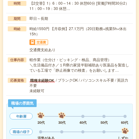
【2交替】1）6：00～14：30 休憩60分 [実働]7時間30分2）
時間
11：00～19：30 休憩…
即日～長期
期間
時給1550円 【月収例】27.1万円（20日勤務+残業5h+休出
時給
15h）
交通費
交通費支給あり
軽作業（仕分け・ピッキング・検品、商品管理）
仕事内容
＼生活備品付き／１R寮の家賃半額補助あり医薬品を製造し
ている工場で「静止画像での検査」をお願いします…
/ ブランクOK / パソコンスキル不要 / 英語力
職種未経験OK
応募資格
不要
未経験可
職場の雰囲気
年齢層
20代
30代
40代
50代
60代
職場の様子
活気がある
しずか