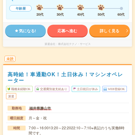
年齢層
20代
30代
40代
50代
60代
気になる!
応募へ進む
詳しく見る
派遣会社
株式会社テクノ・サービス
未読
高時給！車通勤OK！土日休み！マシンオペレ
ーター
職種未経験OK
交通費別途支給あり
土日祝日が休み
WEB登録OK
派遣
福井県勝山市
勤務地
月～金・祝
曜日頻度
7:00～16:0013:20～22:2022:10～7:10※表記のうち実働8時
時間
間です。