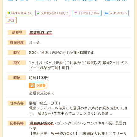
職種未経験OK
交通費別途支給あり
土日祝日が休み
WEB登録OK
派遣
福井県勝山市
勤務地
月～金
曜日頻度
8:30～16:30※表記のうち実働7時間です。
時間
1ヶ月以上3ヶ月未満【ご応募から1週間以内(最短2日目)のス
期間
ピード就業が可能】即日～
時給1100円
時給
交通費
交通費支給有り
製造（組立・加工）
仕事内容
電動ドライバーを使用した器具のネジ締め作業をお願いしま
す。(派遣)座り作業中心でコツコツ取り組める環…
/ ブランクOK / パソコンスキル不要 / 英語力
職種未経験OK
応募資格
不要
【来社不要、WEB登録OK！】〇未経験大歓迎！〇フリータ