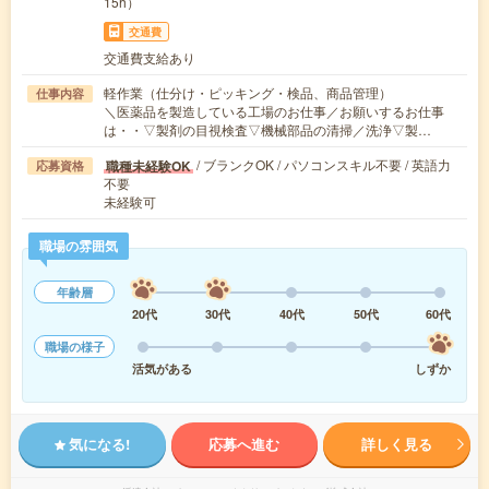
15h）
交通費
交通費支給あり
軽作業（仕分け・ピッキング・検品、商品管理）
仕事内容
＼医薬品を製造している工場のお仕事／お願いするお仕事
は・・▽製剤の目視検査▽機械部品の清掃／洗浄▽製…
/ ブランクOK / パソコンスキル不要 / 英語力
職種未経験OK
応募資格
不要
未経験可
職場の雰囲気
年齢層
20代
30代
40代
50代
60代
職場の様子
活気がある
しずか
気になる!
応募へ進む
詳しく見る