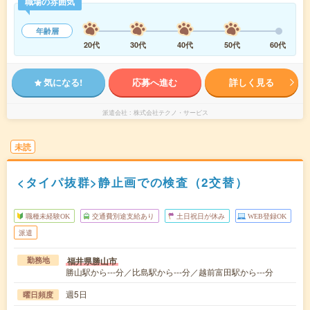
職場の雰囲気
年齢層
20代
30代
40代
50代
60代
気になる!
応募へ進む
詳しく見る
派遣会社
株式会社テクノ・サービス
未読
<タイパ抜群>静止画での検査（2交替）
職種未経験OK
交通費別途支給あり
土日祝日が休み
WEB登録OK
派遣
福井県勝山市
勤務地
勝山駅から---分／比島駅から---分／越前富田駅から---分
週5日
曜日頻度