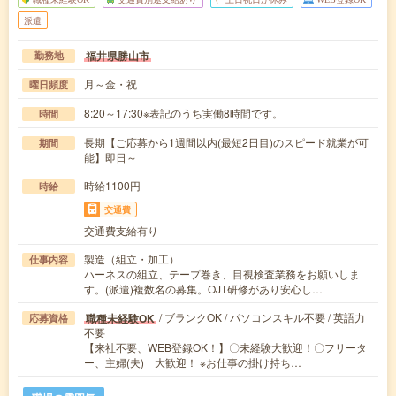
派遣
福井県勝山市
勤務地
月～金・祝
曜日頻度
8:20～17:30※表記のうち実働8時間です。
時間
長期【ご応募から1週間以内(最短2日目)のスピード就業が可
期間
能】即日～
時給1100円
時給
交通費
交通費支給有り
製造（組立・加工）
仕事内容
ハーネスの組立、テープ巻き、目視検査業務をお願いしま
す。(派遣)複数名の募集。OJT研修があり安心し…
/ ブランクOK / パソコンスキル不要 / 英語力
職種未経験OK
応募資格
不要
【来社不要、WEB登録OK！】〇未経験大歓迎！〇フリータ
ー、主婦(夫) 大歓迎！ ※お仕事の掛け持ち…