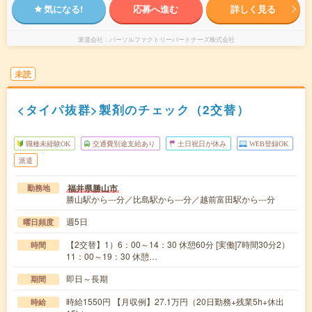
気になる!
応募へ進む
詳しく見る
派遣会社
パーソルファクトリーパートナーズ株式会社
未読
<タイパ抜群>製剤のチェック（2交替）
職種未経験OK
交通費別途支給あり
土日祝日が休み
WEB登録OK
派遣
福井県勝山市
勤務地
勝山駅から---分／比島駅から---分／越前富田駅から---分
週5日
曜日頻度
【2交替】1）6：00～14：30 休憩60分 [実働]7時間30分2）
時間
11：00～19：30 休憩…
即日～長期
期間
時給1550円 【月収例】27.1万円（20日勤務+残業5h+休出
時給