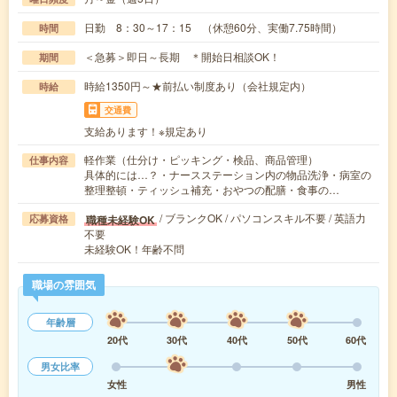
日勤 8：30～17：15 （休憩60分、実働7.75時間）
時間
＜急募＞即日～長期 ＊開始日相談OK！
期間
時給1350円～★前払い制度あり（会社規定内）
時給
交通費
支給あります！※規定あり
軽作業（仕分け・ピッキング・検品、商品管理）
仕事内容
具体的には…？・ナースステーション内の物品洗浄・病室の
整理整頓・ティッシュ補充・おやつの配膳・食事の…
/ ブランクOK / パソコンスキル不要 / 英語力
職種未経験OK
応募資格
不要
未経験OK！年齢不問
職場の雰囲気
年齢層
20代
30代
40代
50代
60代
男女比率
女性
男性