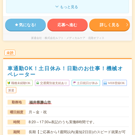
もっと見る
気になる!
応募へ進む
詳しく見る
派遣会社
株式会社ルフト・メディカルケア 北陸オフィス
未読
車通勤OK！土日休み！日勤のお仕事！機械オ
ペレーター
職種未経験OK
交通費別途支給あり
土日祝日が休み
WEB登録OK
派遣
福井県勝山市
勤務地
月～金・祝
曜日頻度
8:20～17:30※表記のうち実働8時間です。
時間
長期【ご応募から1週間以内(最短2日目)のスピード就業が可
期間