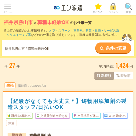
メニュー
気になる!
ログイン
検索
福井県勝山市
×
職種未経験OK
のお仕事一覧
勝山市の派遣のお仕事情報です。
オフィスワーク・事務系
、
営業・販売・サービス系
、
クリエイティブ系
などのお仕事を取り揃えています。職種未経験OKの条件の他に、
交通費別途支給あり
、
残業なし
、
友だちと一緒の応募OK
などのこだわり条件も取り揃
えています。
条件の変更
福井県勝山市 / 職種未経験OK
27
1,424
全
件
平均時給:
円
時給順
新着順
未読
掲載日
2026/08/05
【経験がなくても大丈夫＊】鋳物用添加剤の製
造スタッフ/日払いOK
職種未経験OK
交通費別途支給あり
土日祝日が休み
WEB登録OK
派遣
福井県勝山市
勤務地