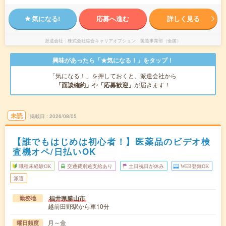
気になる!
応募へ進む
詳しく見る
派遣会社
株式会社綜合キャリアオプション 製造事業部（全国）
興味があったら「★気になる！」をタップ！
「気になる！」を押しておくと、派遣会社から
「面談確約」
や
「応募歓迎」
が届きます！
未読
掲載日
2026/08/05
【誰でもはじめは初心者！】医薬品のビデオ検
査機オペ/日払いOK
職種未経験OK
交通費別途支給あり
土日祝日が休み
WEB登録OK
派遣
福井県勝山市
勤務地
越前田野駅から車10分
月～金
曜日頻度