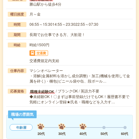
勝山駅から徒歩4分
月～金
曜日頻度
06:55～15:3014:55～23:3022:55～07:30
時間
長期でお仕事できる方、大歓迎！
期間
時給1500円
時給
交通費
交通費規定内支給
マシンオペレーター
仕事内容
・溶解(金属材料を溶かし成分調整)・加工(機械を使用して金
属を砕く)・梱包(ビニール袋や缶、段ボール…
/ ブランクOK / 英語力不要
職種未経験OK
応募資格
◆未経験OK！〇まずは事前登録だけでもOK！履歴書不要で
気軽にオンライン登録★氏名・職種などを入力す…
職場の雰囲気
年齢層
20代
30代
40代
50代
60代