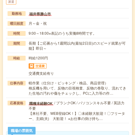
派遣
福井県勝山市
勤務地
月～金・祝
曜日頻度
9:00～18:00※表記のうち実働8時間です。
時間
長期【ご応募から1週間以内(最短2日目)のスピード就業が可
期間
能】即日～
時給1200円
時給
交通費
交通費支給有り
軽作業（仕分け・ピッキング・検品、商品管理）
仕事内容
検反機を用いて、反物の目視検査、反物の巻取り、流れてき
た生地の汚れや傷をチェックし、PCに入力等の作…
/ ブランクOK / パソコンスキル不要 / 英語力
職種未経験OK
応募資格
不要
【来社不要、WEB登録OK！】〇未経験大歓迎！〇フリータ
ー、主婦(夫) 大歓迎！ ※お仕事の掛け持ち…
職場の雰囲気