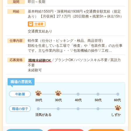
即日～長期
期間
基本時給1550円・深夜時給1938円 ※交通費全額支給（規定
時給
あり） 【月収例】27.1万円（20日勤務＋残業5h＋休出15h）
交通費
交通費支給あり
軽作業（仕分け・ピッキング・検品、商品管理）
仕事内容
顆粒を生産している工場で「検査」や「包装作業」のお仕事
です。主な作業内容は・・▽包装機械の操作▽工程…
/ ブランクOK / パソコンスキル不要 / 英語力
職種未経験OK
応募資格
不要
未経験可
職場の雰囲気
年齢層
20代
30代
40代
50代
60代
職場の様子
活気がある
しずか