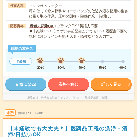
マシンオペレーター
仕事内容
秤を使って粉末原料やコーティングの仕込み液を指定の重さ
に量り取る作業、原料の開梱・除塵作業、篩掛け、…
/ ブランクOK / 英語力不要
職種未経験OK
応募資格
◆未経験OK！〇まずは事前登録だけでもOK！履歴書不要で
気軽にオンライン登録★氏名・職種などを入力す…
職場の雰囲気
年齢層
20代
30代
40代
50代
60代
気になる!
応募へ進む
詳しく見る
派遣会社
株式会社綜合キャリアオプション 製造事業部（全国）
未読
掲載日
2026/08/05
【未経験でも大丈夫＊】医薬品工程の洗浄・清
掃/日払いOK