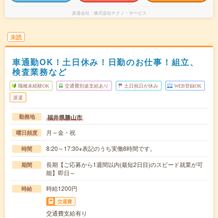
派遣会社
株式会社テクノ・サービス
未読
車通勤OK！土日休み！日勤のお仕事！組立、
検査業務など
職種未経験OK
交通費別途支給あり
土日祝日が休み
WEB登録OK
派遣
福井県勝山市
勤務地
月～金・祝
曜日頻度
8:20～17:30※表記のうち実働8時間です。
時間
長期【ご応募から1週間以内(最短2日目)のスピード就業が可
期間
能】即日～
時給1200円
時給
交通費
交通費支給有り