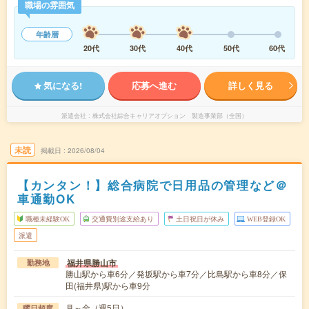
職場の雰囲気
年齢層
20代
30代
40代
50代
60代
気になる!
応募へ進む
詳しく見る
派遣会社
株式会社綜合キャリアオプション 製造事業部（全国）
未読
掲載日
2026/08/04
【カンタン！】総合病院で日用品の管理など＠
車通勤OK
職種未経験OK
交通費別途支給あり
土日祝日が休み
WEB登録OK
派遣
福井県勝山市
勤務地
勝山駅から車6分／発坂駅から車7分／比島駅から車8分／保
田(福井県)駅から車9分
月～金（週5日）
曜日頻度