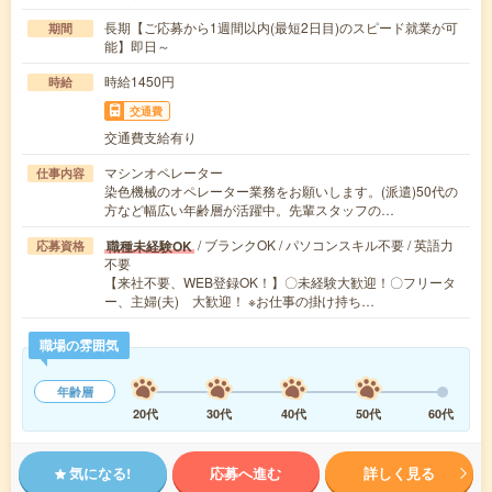
長期【ご応募から1週間以内(最短2日目)のスピード就業が可
期間
能】即日～
時給1450円
時給
交通費
交通費支給有り
マシンオペレーター
仕事内容
染色機械のオペレーター業務をお願いします。(派遣)50代の
方など幅広い年齢層が活躍中。先輩スタッフの…
/ ブランクOK / パソコンスキル不要 / 英語力
職種未経験OK
応募資格
不要
【来社不要、WEB登録OK！】〇未経験大歓迎！〇フリータ
ー、主婦(夫) 大歓迎！ ※お仕事の掛け持ち…
職場の雰囲気
年齢層
20代
30代
40代
50代
60代
気になる!
応募へ進む
詳しく見る