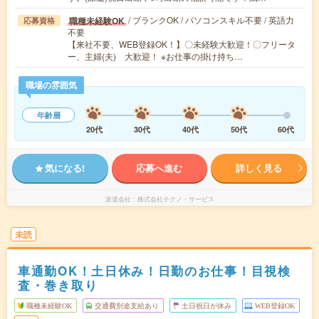
/ ブランクOK / パソコンスキル不要 / 英語力
職種未経験OK
応募資格
不要
【来社不要、WEB登録OK！】〇未経験大歓迎！〇フリータ
ー、主婦(夫) 大歓迎！ ※お仕事の掛け持ち…
職場の雰囲気
年齢層
20代
30代
40代
50代
60代
気になる!
応募へ進む
詳しく見る
派遣会社
株式会社テクノ・サービス
未読
車通勤OK！土日休み！日勤のお仕事！目視検
査・巻き取り
職種未経験OK
交通費別途支給あり
土日祝日が休み
WEB登録OK