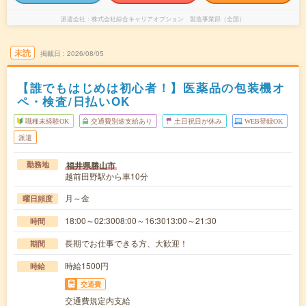
派遣会社
株式会社綜合キャリアオプション 製造事業部（全国）
未読
掲載日
2026/08/05
【誰でもはじめは初心者！】医薬品の包装機オ
ペ・検査/日払いOK
職種未経験OK
交通費別途支給あり
土日祝日が休み
WEB登録OK
派遣
福井県勝山市
勤務地
越前田野駅から車10分
月～金
曜日頻度
18:00～02:3008:00～16:3013:00～21:30
時間
長期でお仕事できる方、大歓迎！
期間
時給1500円
時給
交通費
交通費規定内支給