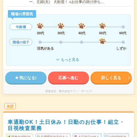
ー、主婦(夫) 大歓迎！ ※お仕事の掛け持ち…
職場の雰囲気
年齢層
20代
30代
40代
50代
60代
職場の様子
活気がある
しずか
もっと見る
気になる!
応募へ進む
詳しく見る
派遣会社
株式会社テクノ・サービス
未読
車通勤OK！土日休み！日勤のお仕事！組立・
目視検査業務
職種未経験OK
交通費別途支給あり
土日祝日が休み
WEB登録OK