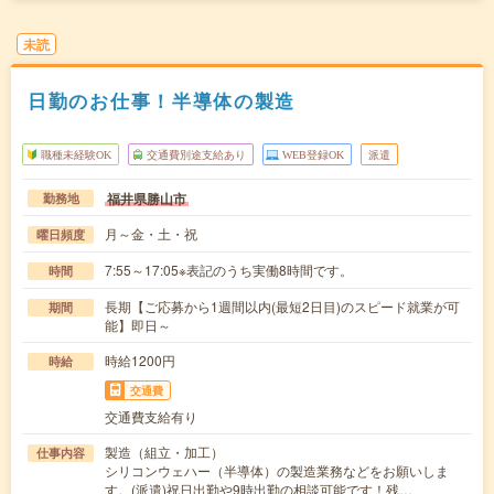
未読
日勤のお仕事！半導体の製造
職種未経験OK
交通費別途支給あり
WEB登録OK
派遣
福井県勝山市
勤務地
月～金・土・祝
曜日頻度
7:55～17:05※表記のうち実働8時間です。
時間
長期【ご応募から1週間以内(最短2日目)のスピード就業が可
期間
能】即日～
時給1200円
時給
交通費
交通費支給有り
製造（組立・加工）
仕事内容
シリコンウェハー（半導体）の製造業務などをお願いしま
す。(派遣)祝日出勤や9時出勤の相談可能です！残…