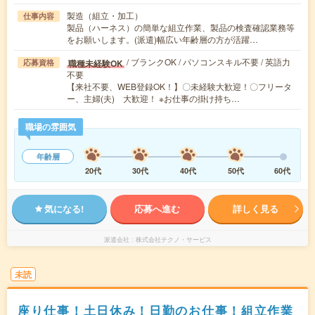
製造（組立・加工）
仕事内容
製品（ハーネス）の簡単な組立作業、製品の検査確認業務等
をお願いします。(派遣)幅広い年齢層の方が活躍…
/ ブランクOK / パソコンスキル不要 / 英語力
職種未経験OK
応募資格
不要
【来社不要、WEB登録OK！】〇未経験大歓迎！〇フリータ
ー、主婦(夫) 大歓迎！ ※お仕事の掛け持ち…
職場の雰囲気
年齢層
20代
30代
40代
50代
60代
気になる!
応募へ進む
詳しく見る
派遣会社
株式会社テクノ・サービス
未読
座り仕事！土日休み！日勤のお仕事！組立作業