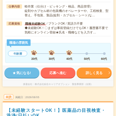
軽作業（仕分け・ピッキング・検品、商品管理）
仕事内容
錠剤やカプセル材の包装機のオペレーターや、工程検査、型
替え、手包装、製品(錠剤・カプセル・シート)な…
/ ブランクOK / 英語力不要
職種未経験OK
応募資格
◆未経験OK！〇まずは事前登録だけでもOK！履歴書不要で
気軽にオンライン登録★氏名・職種などを入力す…
職場の雰囲気
年齢層
20代
30代
40代
50代
60代
気になる!
応募へ進む
詳しく見る
派遣会社
株式会社綜合キャリアオプション 製造事業部（全国）
未読
掲載日
2026/08/05
【未経験スタートOK！】医薬品の目視検査・
洗浄/日払いOK