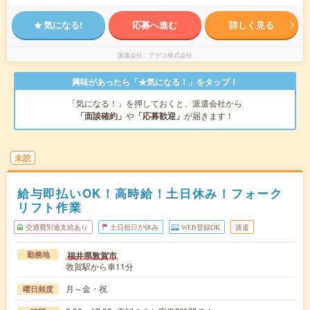
気になる!
応募へ進む
詳しく見る
派遣会社
アデコ株式会社
興味があったら「★気になる！」をタップ！
「気になる！」を押しておくと、派遣会社から
「面談確約」
や
「応募歓迎」
が届きます！
未読
給与即払いOK！高時給！土日休み！フォーク
リフト作業
交通費別途支給あり
土日祝日が休み
WEB登録OK
派遣
福井県敦賀市
勤務地
敦賀駅から車11分
月～金・祝
曜日頻度