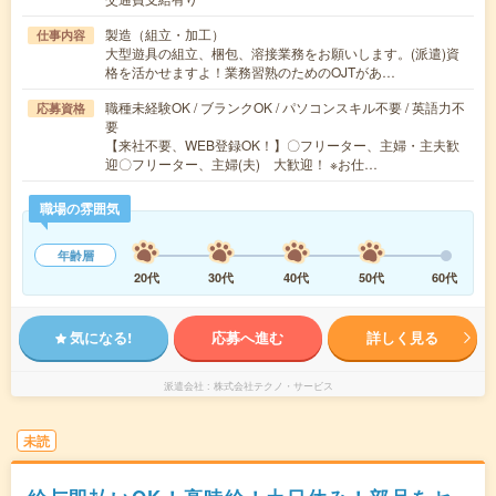
製造（組立・加工）
仕事内容
大型遊具の組立、梱包、溶接業務をお願いします。(派遣)資
格を活かせますよ！業務習熟のためのOJTがあ…
職種未経験OK / ブランクOK / パソコンスキル不要 / 英語力不
応募資格
要
【来社不要、WEB登録OK！】〇フリーター、主婦・主夫歓
迎〇フリーター、主婦(夫) 大歓迎！ ※お仕…
職場の雰囲気
年齢層
20代
30代
40代
50代
60代
気になる!
応募へ進む
詳しく見る
派遣会社
株式会社テクノ・サービス
未読