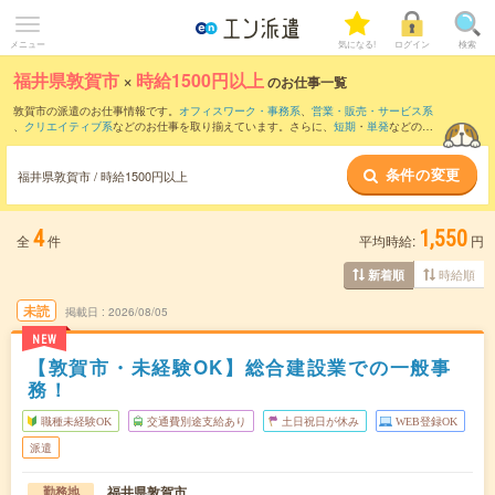
メニュー
気になる!
ログイン
検索
福井県敦賀市
×
時給1500円以上
のお仕事一覧
敦賀市の派遣のお仕事情報です。
オフィスワーク・事務系
、
営業・販売・サービス系
、
クリエイティブ系
などのお仕事を取り揃えています。さらに、
短期
・
単発
などの期
間や、
職種未経験OK
などのこだわり条件で絞り込んでいただけます。
条件の変更
福井県敦賀市 / 時給1500円以上
4
1,550
全
件
平均時給:
円
時給順
新着順
未読
掲載日
2026/08/05
NEW
【敦賀市・未経験OK】総合建設業での一般事
務！
職種未経験OK
交通費別途支給あり
土日祝日が休み
WEB登録OK
派遣
福井県敦賀市
勤務地