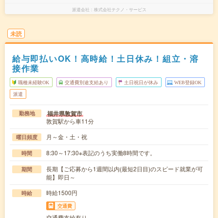
派遣会社
株式会社テクノ・サービス
未読
給与即払いOK！高時給！土日休み！組立・溶
接作業
職種未経験OK
交通費別途支給あり
土日祝日が休み
WEB登録OK
派遣
福井県敦賀市
勤務地
敦賀駅から車11分
月～金・土・祝
曜日頻度
8:30～17:30※表記のうち実働8時間です。
時間
長期【ご応募から1週間以内(最短2日目)のスピード就業が可
期間
能】即日～
時給1500円
時給
交通費
交通費支給有り