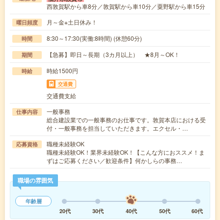
西敦賀駅から車8分／敦賀駅から車10分／粟野駅から車15分
月～金※土日休み！
曜日頻度
8:30～17:30(実働:8時間) (休憩60分)
時間
【急募】即日～長期（3カ月以上） ★8月～OK！
期間
時給1500円
時給
交通費
交通費支給
一般事務
仕事内容
総合建設業での一般事務のお仕事です。敦賀本店における受
付・一般事務を担当していただきます。エクセル・…
職種未経験OK
応募資格
職種未経験OK！業界未経験OK！【こんな方におススメ！ま
ずはご応募ください／歓迎条件】何かしらの事務…
職場の雰囲気
年齢層
20代
30代
40代
50代
60代