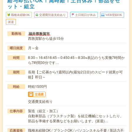
給与即払いOK！高時給！土日休み！部品をセ
ット・組立
職種未経験OK
交通費別途支給あり
土日祝日が休み
WEB登録OK
派遣
福井県敦賀市
勤務地
西敦賀駅から徒歩15分
月～金
曜日頻度
8:30～16:4516:45～0:450:45～8:30※表記のうち実働7時間か
時間
ら7時間30分です…
長期【ご応募から1週間以内(最短2日目)のスピード就業が可
期間
能】即日～
時給1500円
時給
交通費
交通費支給有り
製造（組立・加工）
仕事内容
自動車部品（プラスチック製）を組立機械にセットしたり、
部品を準備する業務などをお願いします。(派遣)…
職種未経験OK / ブランクOK / パソコンスキル不要 / 英語力不
応募資格