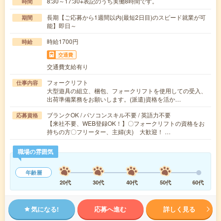
8:30～17:30※表記のうち実働8時間です。
時間
長期【ご応募から1週間以内(最短2日目)のスピード就業が可
期間
能】即日～
時給1700円
時給
交通費
交通費支給有り
フォークリフト
仕事内容
大型遊具の組立、梱包、フォークリフトを使用しての受入、
出荷準備業務をお願いします。(派遣)資格を活か…
ブランクOK / パソコンスキル不要 / 英語力不要
応募資格
【来社不要、WEB登録OK！】〇フォークリフトの資格をお
持ちの方〇フリーター、主婦(夫) 大歓迎！ …
職場の雰囲気
年齢層
20代
30代
40代
50代
60代
気になる!
応募へ進む
詳しく見る