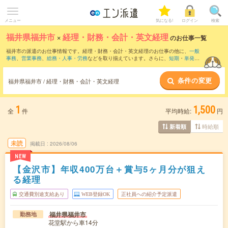
メニュー
気になる!
ログイン
検索
福井県福井市
×
経理・財務・会計・英文経理
のお仕事一覧
福井市の派遣のお仕事情報です。経理・財務・会計・英文経理のお仕事の他に、
一般
事務
、
営業事務
、
総務・人事・労務
などを取り揃えています。さらに、
短期
・
単発
な
どの期間や、
職種未経験OK
などのこだわり条件で絞り込んでいただけます。職種辞
典：
経理・財務・会計・英文経理のお仕事とは？とは？
条件の変更
福井県福井市 / 経理・財務・会計・英文経理
1
1,500
全
件
平均時給:
円
時給順
新着順
未読
掲載日
2026/08/06
NEW
【金沢市】年収400万台＋賞与5ヶ月分が狙え
る経理
交通費別途支給あり
WEB登録OK
正社員への紹介予定派遣
福井県福井市
勤務地
花堂駅から車14分