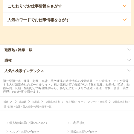
こだわり
でお仕事情報をさがす
人気のワード
でお仕事情報をさがす
勤務地 / 路線・駅
職種
人気の検索インデックス
福井県福井市 - 経理・財務・会計・英文経理の派遣情報の検索結果。エン派遣は、エンが運営
する人材派遣会社のポータルサイト。福井県福井市の派遣/求人情報を職種、勤務地、時給、勤
務時間、長期・短期などの希望条件から、あなたにピッタリの派遣（経理・財務・会計・英文
経理）のお仕事を探せます。
派遣TOP
北信越
福井県
福井県福井市
福井県福井市 オフィスワーク・事務系
福井県福井市 経
理・財務・会計・英文経理の派遣の仕事一覧
個人情報の取り扱いについて
ご利用規約
ヘルプ・お問い合わせ
掲載のお問い合わせ