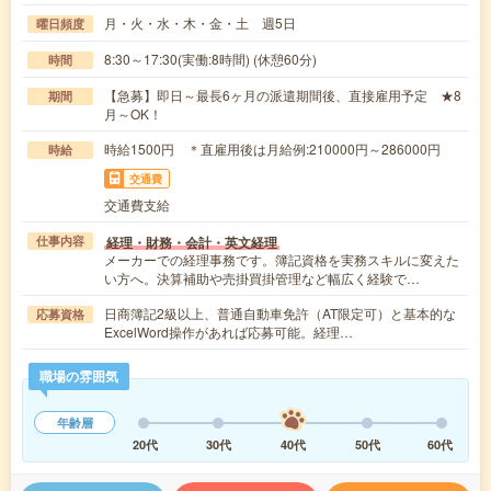
月・火・水・木・金・土 週5日
曜日頻度
8:30～17:30(実働:8時間) (休憩60分)
時間
【急募】即日～最長6ヶ月の派遣期間後、直接雇用予定 ★8
期間
月～OK！
時給1500円 ＊直雇用後は月給例:210000円～286000円
時給
交通費
交通費支給
経理・財務・会計・英文経理
仕事内容
メーカーでの経理事務です。簿記資格を実務スキルに変えた
い方へ。決算補助や売掛買掛管理など幅広く経験で…
日商簿記2級以上、普通自動車免許（AT限定可）と基本的な
応募資格
ExcelWord操作があれば応募可能。経理…
職場の雰囲気
年齢層
20代
30代
40代
50代
60代