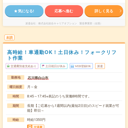
気になる!
応募へ進む
詳しく見る
派遣会社
株式会社綜合キャリアオプション 製造事業部（全国）
未読
高時給！車通勤OK！土日休み！フォークリフ
ト作業
交通費別途支給あり
土日祝日が休み
WEB登録OK
派遣
石川県白山市
勤務地
月～金
曜日頻度
8:45～17:45※表記のうち実働8時間です。
時間
長期【ご応募から1週間以内(最短2日目)のスピード就業が可
期間
能】即日～
時給1350円
時給
交通費