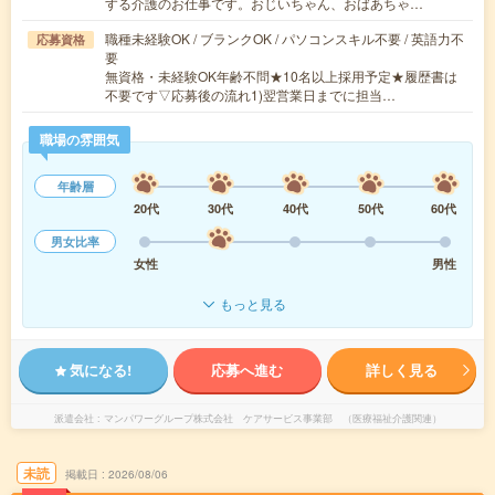
する介護のお仕事です。おじいちゃん、おばあちゃ…
職種未経験OK / ブランクOK / パソコンスキル不要 / 英語力不
応募資格
要
無資格・未経験OK年齢不問★10名以上採用予定★履歴書は
不要です▽応募後の流れ1)翌営業日までに担当…
職場の雰囲気
年齢層
20代
30代
40代
50代
60代
男女比率
女性
男性
もっと見る
気になる!
応募へ進む
詳しく見る
派遣会社
マンパワーグループ株式会社 ケアサービス事業部 （医療福祉介護関連）
未読
掲載日
2026/08/06