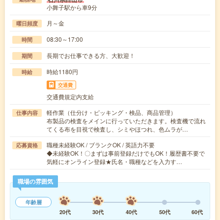
小舞子駅から車9分
月～金
曜日頻度
08:30～17:00
時間
長期でお仕事できる方、大歓迎！
期間
時給1180円
時給
交通費
交通費規定内支給
軽作業（仕分け・ピッキング・検品、商品管理）
仕事内容
布製品の検査をメインに行っていただきます。検査機で流れ
てくる布を目視で検査し、シミやほつれ、色ムラが…
職種未経験OK / ブランクOK / 英語力不要
応募資格
◆未経験OK！〇まずは事前登録だけでもOK！履歴書不要で
気軽にオンライン登録★氏名・職種などを入力す…
職場の雰囲気
年齢層
20代
30代
40代
50代
60代