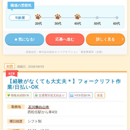
職場の雰囲気
年齢層
20代
30代
40代
50代
60代
気になる!
応募へ進む
詳しく見る
派遣会社
株式会社綜合キャリアオプション 製造事業部（全国）
未読
掲載日
2026/08/05
NEW
【経験がなくても大丈夫＊】フォークリフト作
業/日払いOK
職種未経験OK
交通費別途支給あり
WEB登録OK
派遣
石川県白山市
勤務地
西松任駅から車4分
シフト制
曜日頻度