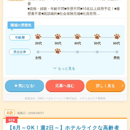
要
■資格・経験・年齢不問■学歴不問■10名以上採用予定！■履
歴書不要■面談確約■社会保険完備■社員登用…
職場の雰囲気
年齢層
20代
30代
40代
50代
60代
男女比率
女性
男性
もっと見る
気になる!
応募へ進む
詳しく見る
派遣会社
日研トータルソーシング株式会社 メディカルケア事業部
未読
掲載日
2026/08/07
NEW
【8月～OK！週2日～】ホテルライクな高齢者