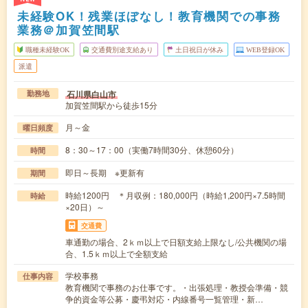
未経験OK！残業ほぼなし！教育機関での事務
業務＠加賀笠間駅
職種未経験OK
交通費別途支給あり
土日祝日が休み
WEB登録OK
派遣
石川県白山市
勤務地
加賀笠間駅から徒歩15分
月～金
曜日頻度
8：30～17：00（実働7時間30分、休憩60分）
時間
即日～長期 ※更新有
期間
時給1200円 ＊月収例：180,000円（時給1,200円×7.5時間
時給
×20日）～
交通費
車通勤の場合、2ｋｍ以上で日額支給上限なし/公共機関の場
合、1.5ｋｍ以上で全額支給
学校事務
仕事内容
教育機関で事務のお仕事です。・出張処理・教授会準備・競
争的資金等公募・慶弔対応・内線番号一覧管理・新…