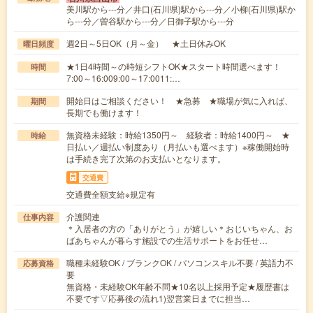
美川駅から---分／井口(石川県)駅から---分／小柳(石川県)駅か
ら---分／曽谷駅から---分／日御子駅から---分
週2日～5日OK（月～金） ★土日休みOK
曜日頻度
★1日4時間～の時短シフトOK★スタート時間選べます！
時間
7:00～16:009:00～17:0011:…
開始日はご相談ください！ ★急募 ★職場が気に入れば、
期間
長期でも働けます！
無資格未経験：時給1350円～ 経験者：時給1400円～ ★
時給
日払い／週払い制度あり（月払いも選べます）※稼働開始時
は手続き完了次第のお支払いとなります。
交通費
交通費全額支給※規定有
介護関連
仕事内容
＊入居者の方の「ありがとう」が嬉しい＊おじいちゃん、お
ばあちゃんが暮らす施設での生活サポートをお任せ…
職種未経験OK / ブランクOK / パソコンスキル不要 / 英語力不
応募資格
要
無資格・未経験OK年齢不問★10名以上採用予定★履歴書は
不要です▽応募後の流れ1)翌営業日までに担当…