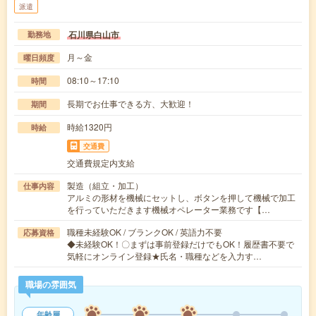
派遣
石川県白山市
勤務地
月～金
曜日頻度
08:10～17:10
時間
長期でお仕事できる方、大歓迎！
期間
時給1320円
時給
交通費
交通費規定内支給
製造（組立・加工）
仕事内容
アルミの形材を機械にセットし、ボタンを押して機械で加工
を行っていただきます機械オペレーター業務です【…
職種未経験OK / ブランクOK / 英語力不要
応募資格
◆未経験OK！〇まずは事前登録だけでもOK！履歴書不要で
気軽にオンライン登録★氏名・職種などを入力す…
職場の雰囲気
年齢層