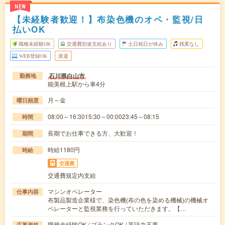
NEW
【未経験者歓迎！】布染色機のオペ・監視/日
払いOK
職種未経験OK
交通費別途支給あり
土日祝日が休み
残業なし
WEB登録OK
派遣
石川県白山市
勤務地
能美根上駅から車4分
月～金
曜日頻度
08:00～16:3015:30～00:0023:45～08:15
時間
長期でお仕事できる方、大歓迎！
期間
時給1180円
時給
交通費
交通費規定内支給
マシンオペレーター
仕事内容
布製品製造企業様で、染色機(布の色を染める機械)の機械オ
ペレーターと監視業務を行っていただきます。【…
職種未経験OK / ブランクOK / 英語力不要
応募資格