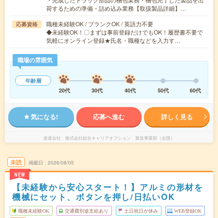
荷するための準備・詰め込み業務【取扱製品詳細】…
職種未経験OK / ブランクOK / 英語力不要
応募資格
◆未経験OK！〇まずは事前登録だけでもOK！履歴書不要で
気軽にオンライン登録★氏名・職種などを入力す…
職場の雰囲気
年齢層
20代
30代
40代
50代
60代
気になる!
応募へ進む
詳しく見る
派遣会社
株式会社綜合キャリアオプション 製造事業部（全国）
未読
掲載日
2026/08/05
NEW
【未経験から安心スタート！】アルミの形材を
機械にセット、ボタンを押し/日払いOK
職種未経験OK
交通費別途支給あり
土日祝日が休み
WEB登録OK