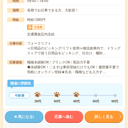
09:00～18:00
時間
長期でお仕事できる方、大歓迎！
期間
時給1280円
時給
交通費
交通費規定内支給
フォークリフト
仕事内容
≪日用品のピッキング/リフト使用≫物流倉庫内で、ドラッグ
ストアで扱う日用品をピッキング、仕分け、棚卸…
職種未経験OK / ブランクOK / 英語力不要
応募資格
◆未経験OK！〇まずは事前登録だけでもOK！履歴書不要で
気軽にオンライン登録★氏名・職種などを入力す…
職場の雰囲気
年齢層
20代
30代
40代
50代
60代
気になる!
応募へ進む
詳しく見る