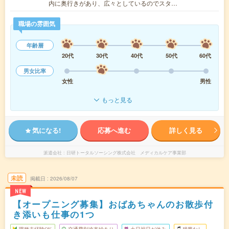
内に奥行きがあり、広々としているのでスタ…
職場の雰囲気
年齢層
20代
30代
40代
50代
60代
男女比率
女性
男性
もっと見る
気になる!
応募へ進む
詳しく見る
派遣会社
日研トータルソーシング株式会社 メディカルケア事業部
未読
掲載日
2026/08/07
NEW
【オープニング募集】おばあちゃんのお散歩付
き添いも仕事の1つ