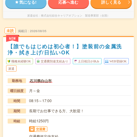
気になる!
応募へ進む
詳しく見る
派遣会社
株式会社綜合キャリアオプション 製造事業部（全国）
未読
掲載日
2026/08/05
NEW
【誰でもはじめは初心者！】塗装前の金属洗
浄・拭き上げ/日払いOK
職種未経験OK
交通費別途支給あり
土日祝日が休み
WEB登録OK
派遣
石川県白山市
勤務地
月～金
曜日頻度
08:15～17:00
時間
長期でお仕事できる方、大歓迎！
期間
時給1250円
時給
交通費
交通費規定内支給