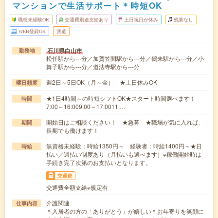
マンションで生活サポート＊時短OK
職種未経験OK
交通費別途支給あり
土日祝日が休み
残業なし
WEB登録OK
派遣
石川県白山市
勤務地
松任駅から---分／加賀笠間駅から---分／鶴来駅から---分／小
舞子駅から---分／道法寺駅から---分
週2日～5日OK（月～金） ★土日休みOK
曜日頻度
★1日4時間～の時短シフトOK★スタート時間選べます！
時間
7:00～16:009:00～17:0011:…
開始日はご相談ください！ ★急募 ★職場が気に入れば、
期間
長期でも働けます！
無資格未経験：時給1350円～ 経験者：時給1400円～★日
時給
払い／週払い制度あり（月払いも選べます）※稼働開始時は
手続き完了次第のお支払いとなります。
交通費
交通費全額支給※規定有
介護関連
仕事内容
＊入居者の方の「ありがとう」が嬉しい＊お年寄りを笑顔に