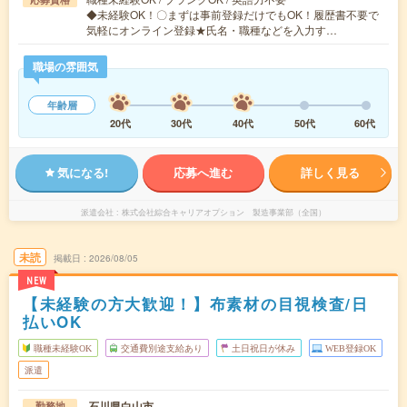
◆未経験OK！〇まずは事前登録だけでもOK！履歴書不要で
気軽にオンライン登録★氏名・職種などを入力す…
職場の雰囲気
年齢層
20代
30代
40代
50代
60代
気になる!
応募へ進む
詳しく見る
派遣会社
株式会社綜合キャリアオプション 製造事業部（全国）
未読
掲載日
2026/08/05
NEW
【未経験の方大歓迎！】布素材の目視検査/日
払いOK
職種未経験OK
交通費別途支給あり
土日祝日が休み
WEB登録OK
派遣
石川県白山市
勤務地