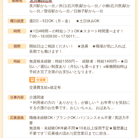
石川県白山市
勤務地
美川駅から---分／井口(石川県)駅から---分／小柳(石川県)駅か
ら---分／曽谷駅から---分／日御子駅から---分
週2日～5日OK（月～金） ★土日休みOK
曜日頻度
★1日4時間～の時短シフトOK★スタート時間選べます！
時間
7:00～16:009:00～17:0011:…
開始日はご相談ください！ ★急募 ★職場が気に入れば、
期間
長期でも働けます！
無資格未経験：時給1350円～ 経験者：時給1400円～★日
時給
払い／週払い制度あり（月払いも選べます）※稼働開始時は
手続き完了次第のお支払いとなります。
交通費
交通費支給※規定有
介護関連
仕事内容
＊利用者の方の「ありがとう」が嬉しい＊ お年寄りを笑顔に
する介護のお仕事です。おじいちゃん、おばあち…
職種未経験OK / ブランクOK / パソコンスキル不要 / 英語力不
応募資格
要
無資格・未経験OK年齢不問★10名以上採用予定★履歴書は
不要です▽応募後の流れ1)翌営業日までに担当…