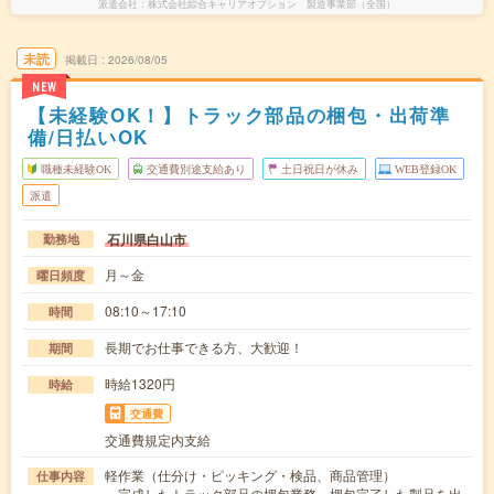
派遣会社
株式会社綜合キャリアオプション 製造事業部（全国）
未読
掲載日
2026/08/05
NEW
【未経験OK！】トラック部品の梱包・出荷準
備/日払いOK
職種未経験OK
交通費別途支給あり
土日祝日が休み
WEB登録OK
派遣
石川県白山市
勤務地
月～金
曜日頻度
08:10～17:10
時間
長期でお仕事できる方、大歓迎！
期間
時給1320円
時給
交通費
交通費規定内支給
軽作業（仕分け・ピッキング・検品、商品管理）
仕事内容
・完成したトラック部品の梱包業務・梱包完了した製品を出