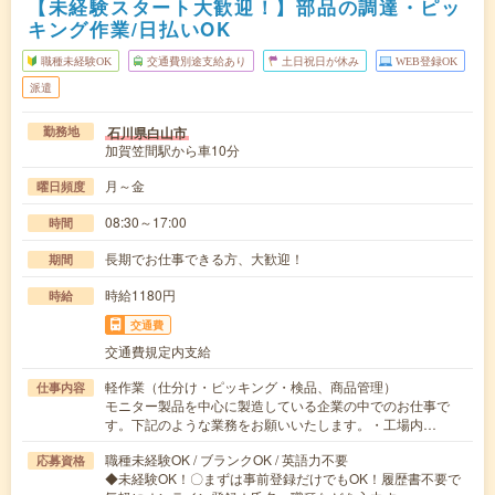
【未経験スタート大歓迎！】部品の調達・ピッ
キング作業/日払いOK
職種未経験OK
交通費別途支給あり
土日祝日が休み
WEB登録OK
派遣
石川県白山市
勤務地
加賀笠間駅から車10分
月～金
曜日頻度
08:30～17:00
時間
長期でお仕事できる方、大歓迎！
期間
時給1180円
時給
交通費
交通費規定内支給
軽作業（仕分け・ピッキング・検品、商品管理）
仕事内容
モニター製品を中心に製造している企業の中でのお仕事で
す。下記のような業務をお願いいたします。・工場内…
職種未経験OK / ブランクOK / 英語力不要
応募資格
◆未経験OK！〇まずは事前登録だけでもOK！履歴書不要で