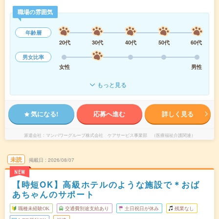
職場の雰囲気
年齢層
20代
30代
40代
50代
60代
男女比率
女性
男性
もっと見る
気になる!
応募へ進む
詳しく見る
派遣会社
マンパワーグループ株式会社 ケアサービス事業部 （医療福祉介護関連）
未読
掲載日
2026/08/07
NEW
【時短OK】高級ホテルのような施設で＊おば
あちゃんのサポート
職種未経験OK
交通費別途支給あり
土日祝日が休み
残業なし