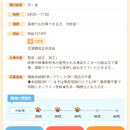
月～金
曜日頻度
08:20～17:00
時間
長期でお仕事できる方、大歓迎！
期間
時給1210円
時給
交通費
交通費規定内支給
製造（組立・加工）
仕事内容
医療や映像制作等の使用される液晶モニターの組み立て業
務。電動ドライバーを使用し組み立てていただきます…
職種未経験OK / ブランクOK / 英語力不要
応募資格
◆未経験OK！〇まずは事前登録だけでもOK！履歴書不要で
気軽にオンライン登録★氏名・職種などを入力す…
職場の雰囲気
年齢層
20代
30代
40代
50代
60代