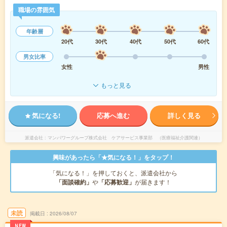
職場の雰囲気
年齢層
20代
30代
40代
50代
60代
男女比率
女性
男性
もっと見る
気になる!
応募へ進む
詳しく見る
派遣会社
マンパワーグループ株式会社 ケアサービス事業部 （医療福祉介護関連）
興味があったら「★気になる！」をタップ！
「気になる！」を押しておくと、派遣会社から
「面談確約」
や
「応募歓迎」
が届きます！
未読
掲載日
2026/08/07
NEW