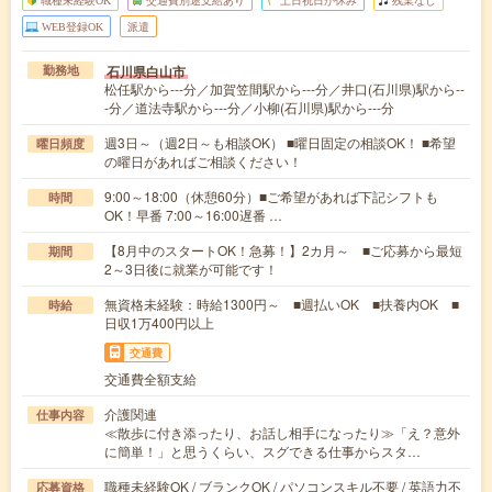
職種未経験OK
交通費別途支給あり
土日祝日が休み
残業なし
WEB登録OK
派遣
石川県白山市
勤務地
松任駅から---分／加賀笠間駅から---分／井口(石川県)駅から--
-分／道法寺駅から---分／小柳(石川県)駅から---分
週3日～（週2日～も相談OK） ■曜日固定の相談OK！ ■希望
曜日頻度
の曜日があればご相談ください！
9:00～18:00（休憩60分）■ご希望があれば下記シフトも
時間
OK！早番 7:00～16:00遅番 …
【8月中のスタートOK！急募！】2カ月～ ■ご応募から最短
期間
2～3日後に就業が可能です！
無資格未経験：時給1300円～ ■週払いOK ■扶養内OK ■
時給
日収1万400円以上
交通費
交通費全額支給
介護関連
仕事内容
≪散歩に付き添ったり、お話し相手になったり≫「え？意外
に簡単！」と思うくらい、スグできる仕事からスタ…
職種未経験OK / ブランクOK / パソコンスキル不要 / 英語力不
応募資格