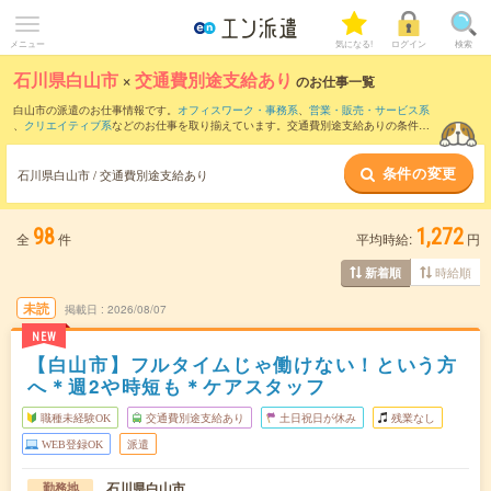
メニュー
気になる!
ログイン
検索
石川県白山市
×
交通費別途支給あり
のお仕事一覧
白山市の派遣のお仕事情報です。
オフィスワーク・事務系
、
営業・販売・サービス系
、
クリエイティブ系
などのお仕事を取り揃えています。交通費別途支給ありの条件の
他に、
職種未経験OK
、
残業なし
、
友だちと一緒の応募OK
などのこだわり条件も取り
揃えています。
条件の変更
石川県白山市 / 交通費別途支給あり
98
1,272
全
件
平均時給:
円
時給順
新着順
未読
掲載日
2026/08/07
NEW
【白山市】フルタイムじゃ働けない！という方
へ＊週2や時短も＊ケアスタッフ
職種未経験OK
交通費別途支給あり
土日祝日が休み
残業なし
WEB登録OK
派遣
石川県白山市
勤務地