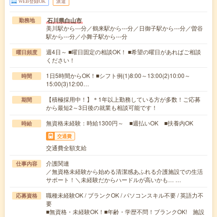
WEB登録OK
派遣
石川県白山市
勤務地
美川駅から---分／鶴来駅から---分／日御子駅から---分／曽谷
駅から---分／小舞子駅から---分
週4日～ ■曜日固定の相談OK！ ■希望の曜日があればご相談
曜日頻度
ください！
1日5時間からOK！■シフト例(1)8:00～13:00(2)10:00～
時間
15:00(3)12:00…
【積極採用中！】＊1年以上勤務している方が多数！ご応募
期間
から最短2～3日後の就業も相談可能です！
無資格未経験：時給1300円～ ■週払いOK ■扶養内OK
時給
交通費
交通費全額支給
介護関連
仕事内容
／無資格未経験から始める清潔感あふれる介護施設での生活
サポート！＼未経験だからハードルが高いかも… …
職種未経験OK / ブランクOK / パソコンスキル不要 / 英語力不
応募資格
要
■無資格・未経験OK！■年齢・学歴不問！ブランクOK! 施設