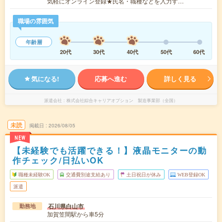
気軽にオンライン登録★氏名・職種などを入力す…
職場の雰囲気
年齢層
20代
30代
40代
50代
60代
気になる!
応募へ進む
詳しく見る
派遣会社
株式会社綜合キャリアオプション 製造事業部（全国）
未読
掲載日
2026/08/05
NEW
【未経験でも活躍できる！】液晶モニターの動
作チェック/日払いOK
職種未経験OK
交通費別途支給あり
土日祝日が休み
WEB登録OK
派遣
石川県白山市
勤務地
加賀笠間駅から車5分