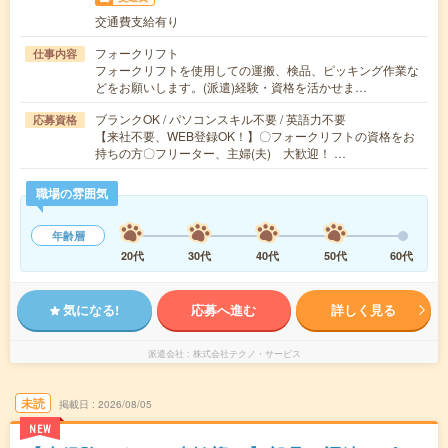
交通費支給有り
フォークリフト
仕事内容
フォークリフトを使用しての運搬、検品、ピッキング作業な
どをお願いします。(派遣)経験・資格を活かせま…
ブランクOK / パソコンスキル不要 / 英語力不要
応募資格
【来社不要、WEB登録OK！】〇フォークリフトの資格をお
持ちの方〇フリーター、主婦(夫) 大歓迎！ …
職場の雰囲気
年齢層
20代
30代
40代
50代
60代
気になる!
応募へ進む
詳しく見る
派遣会社
株式会社テクノ・サービス
未読
掲載日
2026/08/05
NEW