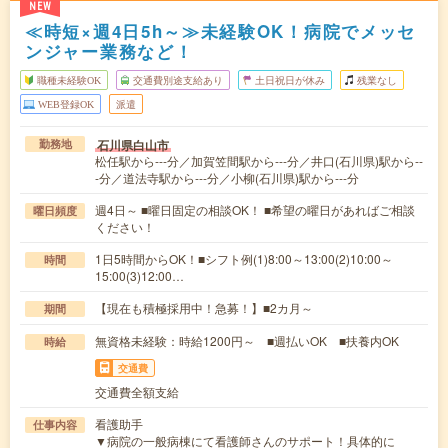
NEW
≪時短×週4日5h～≫未経験OK！病院でメッセ
ンジャー業務など！
職種未経験OK
交通費別途支給あり
土日祝日が休み
残業なし
WEB登録OK
派遣
石川県白山市
勤務地
松任駅から---分／加賀笠間駅から---分／井口(石川県)駅から--
-分／道法寺駅から---分／小柳(石川県)駅から---分
週4日～ ■曜日固定の相談OK！ ■希望の曜日があればご相談
曜日頻度
ください！
1日5時間からOK！■シフト例(1)8:00～13:00(2)10:00～
時間
15:00(3)12:00…
【現在も積極採用中！急募！】■2カ月～
期間
無資格未経験：時給1200円～ ■週払いOK ■扶養内OK
時給
交通費
交通費全額支給
看護助手
仕事内容
▼病院の一般病棟にて看護師さんのサポート！具体的に