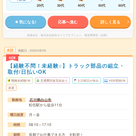
20代
30代
40代
50代
60代
気になる!
応募へ進む
詳しく見る
派遣会社
株式会社綜合キャリアオプション 製造事業部（全国）
未読
掲載日
2026/08/05
NEW
【経験不問！未経験○】トラック部品の組立・
取付/日払いOK
職種未経験OK
交通費別途支給あり
土日祝日が休み
WEB登録OK
派遣
石川県白山市
勤務地
松任駅から徒歩11分
月～金
曜日頻度
08:10～17:10
時間
長期でお仕事できる方、大歓迎！
期間