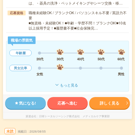
は、・器具の洗浄・ベットメイキングやシーツ交換・移…
職種未経験OK / ブランクOK / パソコンスキル不要 / 英語力不
応募資格
要
■無資格・未経験OK！■年齢・学歴不問！ブランクOK!■10名
以上採用予定！■履歴書不要■社会保険完…
職場の雰囲気
年齢層
20代
30代
40代
50代
60代
男女比率
女性
男性
もっと見る
気になる!
応募へ進む
詳しく見る
派遣会社
日研トータルソーシング株式会社 メディカルケア事業部
未読
掲載日
2026/08/05