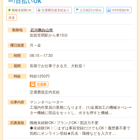
ー/日払いOK
職種未経験OK
交通費別途支給あり
土日祝日が休み
WEB登録OK
派遣
石川県白山市
勤務地
加賀笠間駅から車15分
月～金
曜日頻度
08:15～17:30
時間
長期でお仕事できる方、大歓迎！
期間
時給1250円
時給
交通費
交通費規定内支給
マシンオペレーター
仕事内容
工場内作業員の業務になります。(1)金属加工の機械オペレー
ター機械に部品をセットし、ボタを押すと機械…
職種未経験OK / ブランクOK / 英語力不要
応募資格
◆未経験OK！〇まずは事前登録だけでもOK！履歴書不要で
気軽にオンライン登録★氏名・職種などを入力す…