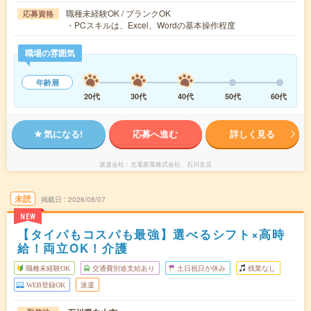
職種未経験OK / ブランクOK
応募資格
・PCスキルは、Excel、Wordの基本操作程度
職場の雰囲気
年齢層
20代
30代
40代
50代
60代
気になる!
応募へ進む
詳しく見る
派遣会社
北電産業株式会社 石川支店
未読
掲載日
2026/08/07
NEW
【タイパもコスパも最強】選べるシフト×高時
給！両立OK！介護
職種未経験OK
交通費別途支給あり
土日祝日が休み
残業なし
WEB登録OK
派遣