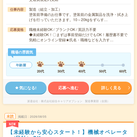
製造（組立・加工）
仕事内容
塗装前準備のお仕事です。塗装前の金属製品を洗浄・拭き上
げを行っていただきます。10～20kgをずらす…
職種未経験OK / ブランクOK / 英語力不要
応募資格
◆未経験OK！〇まずは事前登録だけでもOK！履歴書不要で
気軽にオンライン登録★氏名・職種などを入力す…
職場の雰囲気
年齢層
20代
30代
40代
50代
60代
気になる!
応募へ進む
詳しく見る
派遣会社
株式会社綜合キャリアオプション 製造事業部（全国）
未読
掲載日
2026/08/05
NEW
【未経験から安心スタート！】機械オペレータ