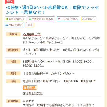
NEW
≪時短×週4日5h～≫未経験OK！病院でメッセ
ンジャー業務など！
職種未経験OK
交通費別途支給あり
土日祝日が休み
残業なし
WEB登録OK
派遣
石川県白山市
勤務地
美川駅から---分／鶴来駅から---分／日御子駅から---分／曽谷
駅から---分／小舞子駅から---分
週4日～ ■曜日固定の相談OK！ ■希望の曜日があればご相談
曜日頻度
ください！
1日5時間からOK！■シフト例(1)8:00～13:00(2)10:00～
時間
15:00(3)12:00…
【現在も積極採用中！急募！】■2カ月～
期間
無資格未経験：時給1200円～ ■週払いOK ■扶養内OK
時給
交通費
交通費全額支給
看護助手
仕事内容
▼病院の一般病棟にて看護師さんのサポート！具体的に