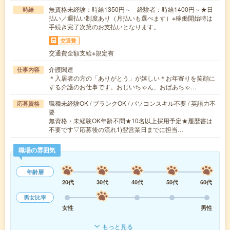
無資格未経験：時給1350円～ 経験者：時給1400円～★日
時給
払い／週払い制度あり（月払いも選べます）※稼働開始時は
手続き完了次第のお支払いとなります。
交通費
交通費全額支給※規定有
介護関連
仕事内容
＊入居者の方の「ありがとう」が嬉しい＊お年寄りを笑顔に
する介護のお仕事です。おじいちゃん、おばあちゃ…
職種未経験OK / ブランクOK / パソコンスキル不要 / 英語力不
応募資格
要
無資格・未経験OK年齢不問★10名以上採用予定★履歴書は
不要です▽応募後の流れ1)翌営業日までに担当…
職場の雰囲気
年齢層
20代
30代
40代
50代
60代
男女比率
女性
男性
もっと見る