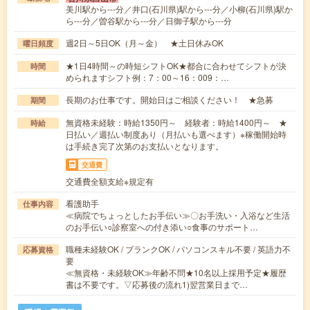
美川駅から---分／井口(石川県)駅から---分／小柳(石川県)駅か
ら---分／曽谷駅から---分／日御子駅から---分
週2日～5日OK（月～金） ★土日休みOK
曜日頻度
★1日4時間～の時短シフトOK★都合に合わせてシフトが決
時間
められますシフト例：7：00～16：009：…
長期のお仕事です。開始日はご相談ください！ ★急募
期間
無資格未経験：時給1350円～ 経験者：時給1400円～ ★
時給
日払い／週払い制度あり（月払いも選べます）※稼働開始時
は手続き完了次第のお支払いとなります。
交通費
交通費全額支給※規定有
看護助手
仕事内容
≪病院でちょっとしたお手伝い≫〇お手洗い・入浴など生活
のお手伝い○診察室への付き添い○食事のサポート…
職種未経験OK / ブランクOK / パソコンスキル不要 / 英語力不
応募資格
要
≪無資格・未経験OK≫年齢不問★10名以上採用予定★履歴
書は不要です。▽応募後の流れ1)翌営業日まで…