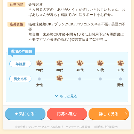
介護関連
仕事内容
＊入居者の方の「ありがとう」が嬉しい＊おじいちゃん、お
ばあちゃんが暮らす施設での生活サポートをお任せ…
職種未経験OK / ブランクOK / パソコンスキル不要 / 英語力不
応募資格
要
無資格・未経験OK年齢不問★10名以上採用予定★履歴書は
不要です▽応募後の流れ1)翌営業日までに担当…
職場の雰囲気
年齢層
20代
30代
40代
50代
60代
男女比率
女性
男性
もっと見る
気になる!
応募へ進む
詳しく見る
派遣会社
マンパワーグループ株式会社 ケアサービス事業部 （医療福祉介護関連）