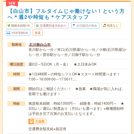
NEW
【白山市】フルタイムじゃ働けない！という方
へ＊週2や時短も＊ケアスタッフ
職種未経験OK
交通費別途支給あり
土日祝日が休み
残業なし
WEB登録OK
派遣
石川県白山市
勤務地
美川駅から---分／井口(石川県)駅から---分／小柳(石川県)駅か
ら---分／曽谷駅から---分／日御子駅から---分
週2日～5日OK（月～金） ★土日休みOK
曜日頻度
★1日4時間～の時短シフトOK★スタート時間選べます！
時間
7:00～16:009:00～17:0011:…
開始日はご相談ください！ ★急募 ★職場が気に入れば、
期間
長期でも働けます！
無資格未経験：時給1350円～ 経験者：時給1400円～ ★
時給
日払い／週払い制度あり（月払いも選べます）※稼働開始時
は手続き完了次第のお支払いとなります。
交通費
交通費全額支給※規定有