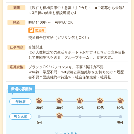
【現在も積極採用中！急募！】2カ月～ ■ご応募から最短2
期間
～3日後の就業も相談可能です！
時給1400円～ ■週払いOK
時給
交通費
交通費全額支給（ガソリン代もOK！）
介護関連
仕事内容
≪少人数施設での生活サポート≫お年寄りたちが自立を目指
して集団生活を送る「グループホーム」。食材の買…
ブランクOK / パソコンスキル不要 / 英語力不要
応募資格
≪年齢・学歴不問！≫■資格と実務経験をお持ちの方＊履歴
書不要＊面談確約≪待遇≫・社会保険完備・社員登…
職場の雰囲気
年齢層
20代
30代
40代
50代
60代
男女比率
女性
男性
もっと見る