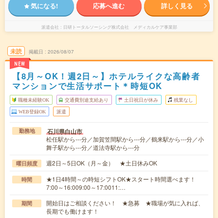
気になる!
応募へ進む
詳しく見る
派遣会社
日研トータルソーシング株式会社 メディカルケア事業部
未読
掲載日
2026/08/07
NEW
【8月～OK！週2日～】ホテルライクな高齢者
マンションで生活サポート＊時短OK
職種未経験OK
交通費別途支給あり
土日祝日が休み
残業なし
WEB登録OK
派遣
石川県白山市
勤務地
松任駅から---分／加賀笠間駅から---分／鶴来駅から---分／小
舞子駅から---分／道法寺駅から---分
週2日～5日OK（月～金） ★土日休みOK
曜日頻度
★1日4時間～の時短シフトOK★スタート時間選べます！
時間
7:00～16:009:00～17:0011:…
開始日はご相談ください！ ★急募 ★職場が気に入れば、
期間
長期でも働けます！