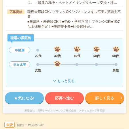
は、・器具の洗浄・ベットメイキングやシーツ交換・移…
職種未経験OK / ブランクOK / パソコンスキル不要 / 英語力不
応募資格
要
■無資格・未経験OK！■年齢・学歴不問！ブランクOK!■10名
以上採用予定！■履歴書不要■社会保険完…
職場の雰囲気
年齢層
20代
30代
40代
50代
60代
男女比率
女性
男性
もっと見る
気になる!
応募へ進む
詳しく見る
派遣会社
日研トータルソーシング株式会社 メディカルケア事業部
未読
掲載日
2026/08/07