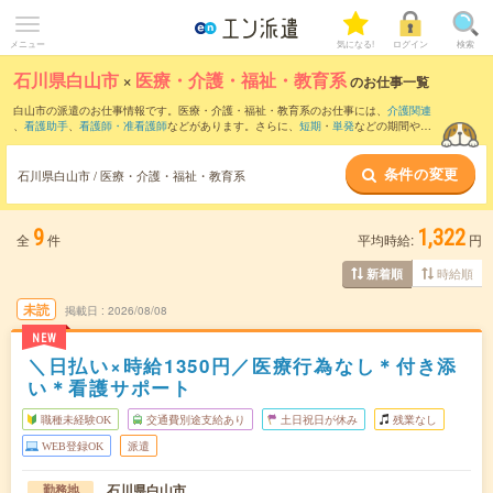
メニュー
気になる!
ログイン
検索
石川県白山市
×
医療・介護・福祉・教育系
のお仕事一覧
白山市の派遣のお仕事情報です。医療・介護・福祉・教育系のお仕事には、
介護関連
、
看護助手
、
看護師・准看護師
などがあります。さらに、
短期
・
単発
などの期間や、
職種未経験OK
などのこだわり条件で絞り込んでいただけます。
条件の変更
石川県白山市 / 医療・介護・福祉・教育系
9
1,322
全
件
平均時給:
円
時給順
新着順
未読
掲載日
2026/08/08
NEW
＼日払い×時給1350円／医療行為なし＊付き添
い＊看護サポート
職種未経験OK
交通費別途支給あり
土日祝日が休み
残業なし
WEB登録OK
派遣
石川県白山市
勤務地