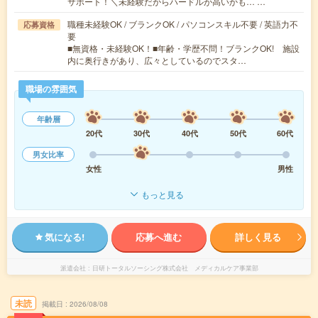
サポート！＼未経験だからハードルが高いかも… …
職種未経験OK / ブランクOK / パソコンスキル不要 / 英語力不
応募資格
要
■無資格・未経験OK！■年齢・学歴不問！ブランクOK! 施設
内に奥行きがあり、広々としているのでスタ…
職場の雰囲気
年齢層
20代
30代
40代
50代
60代
男女比率
女性
男性
もっと見る
気になる!
応募へ進む
詳しく見る
派遣会社
日研トータルソーシング株式会社 メディカルケア事業部
未読
掲載日
2026/08/08