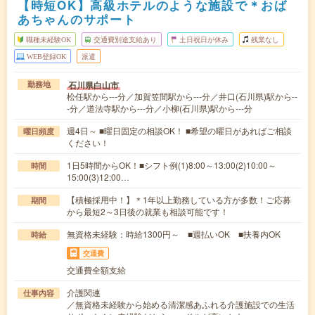
【時短OK】高級ホテルのような施設で＊おば
あちゃんのサポート
職種未経験OK
交通費別途支給あり
土日祝日が休み
残業なし
WEB登録OK
派遣
石川県白山市
勤務地
松任駅から---分／加賀笠間駅から---分／井口(石川県)駅から--
-分／道法寺駅から---分／小柳(石川県)駅から---分
週4日～ ■曜日固定の相談OK！ ■希望の曜日があればご相談
曜日頻度
ください！
1日5時間からOK！■シフト例(1)8:00～13:00(2)10:00～
時間
15:00(3)12:00…
【積極採用中！】＊1年以上勤務している方が多数！ご応募
期間
から最短2～3日後の就業も相談可能です！
無資格未経験：時給1300円～ ■週払いOK ■扶養内OK
時給
交通費
交通費全額支給
介護関連
仕事内容
／無資格未経験から始める清潔感あふれる介護施設での生活