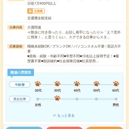
日収1万400円以上
交通費
交通費全額支給
介護関連
仕事内容
≪散歩に付き添ったり、お話し相手になったり≫「え？意外
に簡単！」と思うくらい、スグできる仕事からスタ…
職種未経験OK / ブランクOK / パソコンスキル不要 / 英語力不
応募資格
要
■資格・経験・年齢不問■学歴不問■10名以上採用予定！■履
歴書不要■面談確約■社会保険完備■社員登用…
職場の雰囲気
年齢層
20代
30代
40代
50代
60代
男女比率
女性
男性
もっと見る