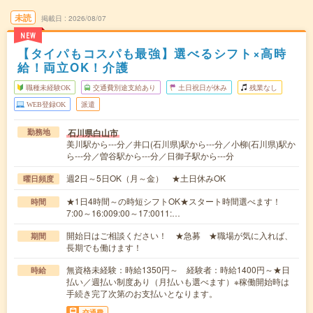
未読
掲載日
2026/08/07
NEW
【タイパもコスパも最強】選べるシフト×高時
給！両立OK！介護
職種未経験OK
交通費別途支給あり
土日祝日が休み
残業なし
WEB登録OK
派遣
石川県白山市
勤務地
美川駅から---分／井口(石川県)駅から---分／小柳(石川県)駅か
ら---分／曽谷駅から---分／日御子駅から---分
週2日～5日OK（月～金） ★土日休みOK
曜日頻度
★1日4時間～の時短シフトOK★スタート時間選べます！
時間
7:00～16:009:00～17:0011:…
開始日はご相談ください！ ★急募 ★職場が気に入れば、
期間
長期でも働けます！
無資格未経験：時給1350円～ 経験者：時給1400円～★日
時給
払い／週払い制度あり（月払いも選べます）※稼働開始時は
手続き完了次第のお支払いとなります。
交通費