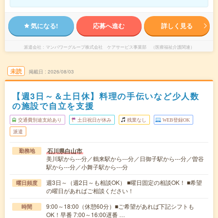
気になる!
応募へ進む
詳しく見る
派遣会社
マンパワーグループ株式会社 ケアサービス事業部 （医療福祉介護関連）
未読
掲載日
2026/08/03
【週3日～＆土日休】料理の手伝いなど少人数
の施設で自立を支援
交通費別途支給あり
土日祝日が休み
残業なし
WEB登録OK
派遣
石川県白山市
勤務地
美川駅から---分／鶴来駅から---分／日御子駅から---分／曽谷
駅から---分／小舞子駅から---分
週3日～（週2日～も相談OK） ■曜日固定の相談OK！ ■希望
曜日頻度
の曜日があればご相談ください！
9:00～18:00（休憩60分）■ご希望があれば下記シフトも
時間
OK！早番 7:00～16:00遅番 …