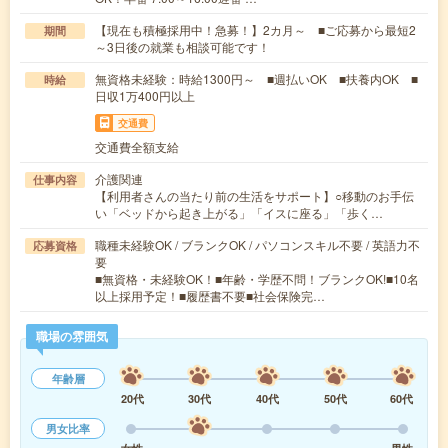
【現在も積極採用中！急募！】2カ月～ ■ご応募から最短2
期間
～3日後の就業も相談可能です！
無資格未経験：時給1300円～ ■週払いOK ■扶養内OK ■
時給
日収1万400円以上
交通費
交通費全額支給
介護関連
仕事内容
【利用者さんの当たり前の生活をサポート】○移動のお手伝
い「ベッドから起き上がる」「イスに座る」「歩く…
職種未経験OK / ブランクOK / パソコンスキル不要 / 英語力不
応募資格
要
■無資格・未経験OK！■年齢・学歴不問！ブランクOK!■10名
以上採用予定！■履歴書不要■社会保険完…
職場の雰囲気
年齢層
20代
30代
40代
50代
60代
男女比率