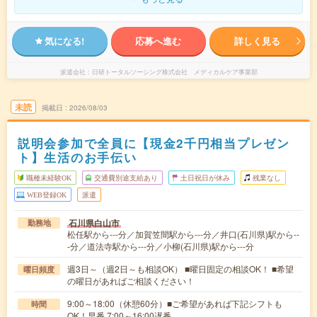
気になる!
応募へ進む
詳しく見る
派遣会社
日研トータルソーシング株式会社 メディカルケア事業部
未読
掲載日
2026/08/03
説明会参加で全員に【現金2千円相当プレゼン
ト】生活のお手伝い
職種未経験OK
交通費別途支給あり
土日祝日が休み
残業なし
WEB登録OK
派遣
石川県白山市
勤務地
松任駅から---分／加賀笠間駅から---分／井口(石川県)駅から--
-分／道法寺駅から---分／小柳(石川県)駅から---分
週3日～（週2日～も相談OK） ■曜日固定の相談OK！ ■希望
曜日頻度
の曜日があればご相談ください！
9:00～18:00（休憩60分）■ご希望があれば下記シフトも
時間
OK！早番 7:00～16:00遅番 …