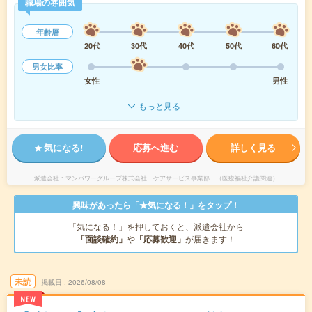
職場の雰囲気
年齢層
20代
30代
40代
50代
60代
男女比率
女性
男性
もっと見る
気になる!
応募へ進む
詳しく見る
派遣会社
マンパワーグループ株式会社 ケアサービス事業部 （医療福祉介護関連）
興味があったら「★気になる！」をタップ！
「気になる！」を押しておくと、派遣会社から
「面談確約」
や
「応募歓迎」
が届きます！
未読
掲載日
2026/08/08
NEW