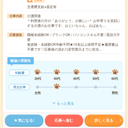
交通費支給※規定有
介護関連
仕事内容
＊利用者の方の「ありがとう」が嬉しい＊ お年寄りを笑顔に
する介護のお仕事です。おじいちゃん、おばあち…
職種未経験OK / ブランクOK / パソコンスキル不要 / 英語力不
応募資格
要
無資格・未経験OK年齢不問★10名以上採用予定★履歴書は
不要です▽応募後の流れ1)翌営業日までに担当…
職場の雰囲気
年齢層
20代
30代
40代
50代
60代
男女比率
女性
男性
もっと見る
気になる!
応募へ進む
詳しく見る