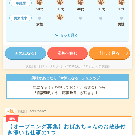
年齢層
20代
30代
40代
50代
60代
男女比率
女性
男性
もっと見る
気になる!
応募へ進む
詳しく見る
派遣会社
日研トータルソーシング株式会社 メディカルケア事業部
興味があったら「★気になる！」をタップ！
「気になる！」を押しておくと、派遣会社から
「面談確約」
や
「応募歓迎」
が届きます！
未読
掲載日
2026/08/07
NEW
【オープニング募集】おばあちゃんのお散歩付
き添いも仕事の1つ