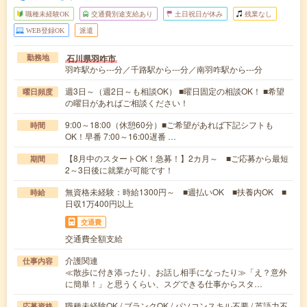
職種未経験OK
交通費別途支給あり
土日祝日が休み
残業なし
WEB登録OK
派遣
石川県羽咋市
勤務地
羽咋駅から---分／千路駅から---分／南羽咋駅から---分
週3日～（週2日～も相談OK） ■曜日固定の相談OK！ ■希望
曜日頻度
の曜日があればご相談ください！
9:00～18:00（休憩60分）■ご希望があれば下記シフトも
時間
OK！早番 7:00～16:00遅番 …
【8月中のスタートOK！急募！】2カ月～ ■ご応募から最短
期間
2～3日後に就業が可能です！
無資格未経験：時給1300円～ ■週払いOK ■扶養内OK ■
時給
日収1万400円以上
交通費
交通費全額支給
介護関連
仕事内容
≪散歩に付き添ったり、お話し相手になったり≫「え？意外
に簡単！」と思うくらい、スグできる仕事からスタ…
職種未経験OK / ブランクOK / パソコンスキル不要 / 英語力不
応募資格