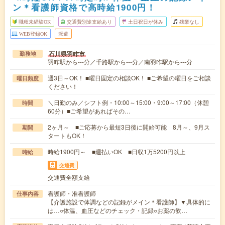
ン＊看護師資格で高時給1900円！
職種未経験OK
交通費別途支給あり
土日祝日が休み
残業なし
WEB登録OK
派遣
石川県羽咋市
勤務地
羽咋駅から---分／千路駅から---分／南羽咋駅から---分
週3日～OK！ ■曜日固定の相談OK！ ■ご希望の曜日をご相談
曜日頻度
ください！
＼日勤のみ／シフト例・10:00～15:00・9:00～17:00（休憩
時間
60分）■ご希望があればその…
2ヶ月～ ■ご応募から最短3日後に開始可能 8月～、9月ス
期間
タートもOK！
時給1900円～ ■週払いOK ■日収1万5200円以上
時給
交通費
交通費全額支給
看護師・准看護師
仕事内容
【介護施設で体調などの記録がメイン＊看護師】▼具体的に
は…○体温、血圧などのチェック・記録○お薬の飲…