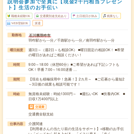
説明会参加で全員に【現金2千円相当プレゼン
ト】生活のお手伝い
職種未経験OK
交通費別途支給あり
土日祝日が休み
残業なし
WEB登録OK
派遣
石川県羽咋市
勤務地
羽咋駅から---分／千路駅から---分／南羽咋駅から---分
週3日～（週2日～も相談OK） ■曜日固定の相談OK！ ■希望
曜日頻度
の曜日があればご相談ください！
9:00～18:00（休憩60分）■ご希望があれば下記シフトも
時間
OK！早番 7:00～16:00遅番 …
【現在も積極採用中！急募！】2カ月～ ■ご応募から最短2
期間
～3日後の就業も相談可能です！
無資格未経験：時給1300円～ ■週払いOK ■扶養内OK ■
時給
日収1万400円以上
交通費
交通費全額支給
介護関連
仕事内容
【利用者さんの当たり前の生活をサポート】○移動のお手伝
い「ベッドから起き上がる」「イスに座る」「歩く…