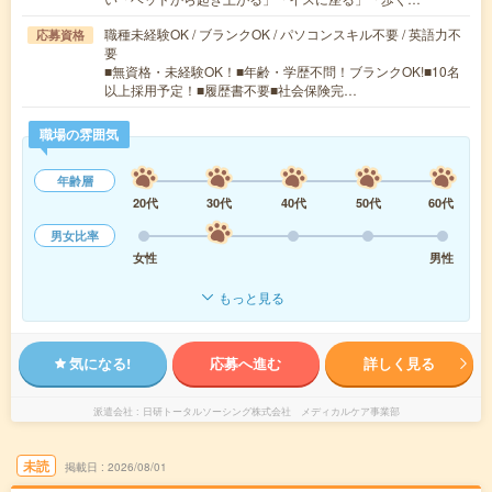
職種未経験OK / ブランクOK / パソコンスキル不要 / 英語力不
応募資格
要
■無資格・未経験OK！■年齢・学歴不問！ブランクOK!■10名
以上採用予定！■履歴書不要■社会保険完…
職場の雰囲気
年齢層
20代
30代
40代
50代
60代
男女比率
女性
男性
もっと見る
気になる!
応募へ進む
詳しく見る
派遣会社
日研トータルソーシング株式会社 メディカルケア事業部
未読
掲載日
2026/08/01