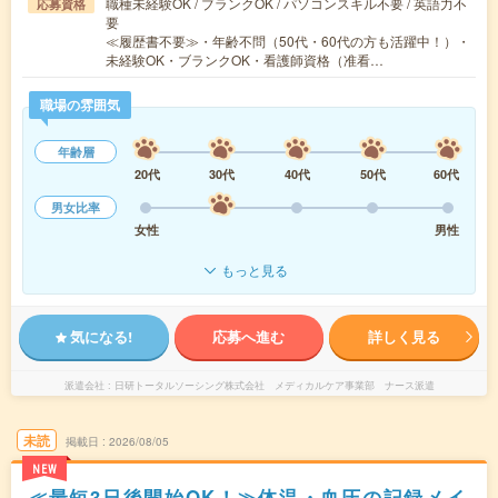
職種未経験OK / ブランクOK / パソコンスキル不要 / 英語力不
応募資格
要
≪履歴書不要≫・年齢不問（50代・60代の方も活躍中！）・
未経験OK・ブランクOK・看護師資格（准看…
職場の雰囲気
年齢層
20代
30代
40代
50代
60代
男女比率
女性
男性
もっと見る
気になる!
応募へ進む
詳しく見る
派遣会社
日研トータルソーシング株式会社 メディカルケア事業部 ナース派遣
未読
掲載日
2026/08/05
NEW
≪最短3日後開始OK！≫体温・血圧の記録メイ