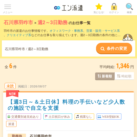
メニュー
気になる!
ログイン
検索
石川県羽咋市
×
週2～3日勤務
のお仕事一覧
羽咋市の派遣のお仕事情報です。
オフィスワーク・事務系
、
営業・販売・サービス系
、
クリエイティブ系
などのお仕事を取り揃えています。週2～3日勤務の条件の他に、
交通費別途支給あり
、
職種未経験OK
、
残業なし
などのこだわり条件も取り揃えていま
す。
条件の変更
石川県羽咋市 / 週2～3日勤務
6
1,346
全
件
平均時給:
円
時給順
新着順
未読
掲載日
2026/08/07
NEW
【週3日～＆土日休】料理の手伝いなど少人数
の施設で自立を支援
交通費別途支給あり
土日祝日が休み
残業なし
WEB登録OK
派遣
石川県羽咋市
勤務地