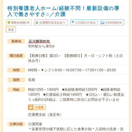
特別養護老人ホーム/経験不問！最新設備の導
入で働きやすさ○／介護
職種未経験OK
交通費別途支給あり
土日祝日が休み
WEB登録OK
派遣
石川県羽咋市
勤務地
羽咋駅から車5分
【勤務日数】週3日～ 【勤務曜日】月～日・シフト制（土日
曜日頻度
休み可）
6時間～▼シフト9:00～16:007:00～17:0011:00～20:00
時間
長期
期間
時給1250～1400円 ■未経験者時給1250円 ■経験者時給
時給
1350円 ■介護福祉士時給1400円 ★日払い・週払い制度あ
り ※規約の詳細は、ご就業時に担当にお問合せ下さいませ
交通費
交通費支給（規定有）
介護関連
仕事内容
＊栄養管理や嚥下状態に応じた食事介助＊入浴時の洗身・洗