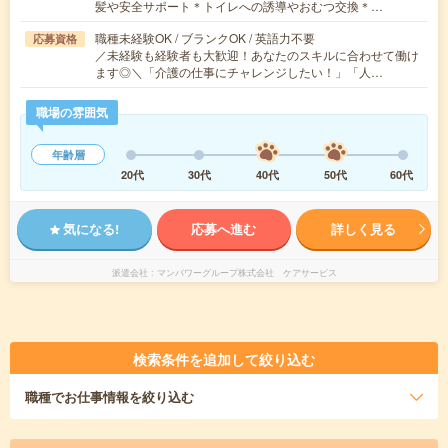
髪や安全サポート＊トイレへの誘導やおむつ交換＊…
職種未経験OK / ブランクOK / 英語力不要
応募資格
／未経験も経験者も大歓迎！あなたのスキルに合わせて働け
ます◎＼「介護の仕事にチャレンジしたい！」「人…
職場の雰囲気
年齢層
20代
30代
40代
50代
60代
気になる!
応募へ進む
詳しく見る
派遣会社
マンパワーグループ株式会社 ケアサービス
検索条件を追加して絞り込む
職種
でお仕事情報を絞り込む