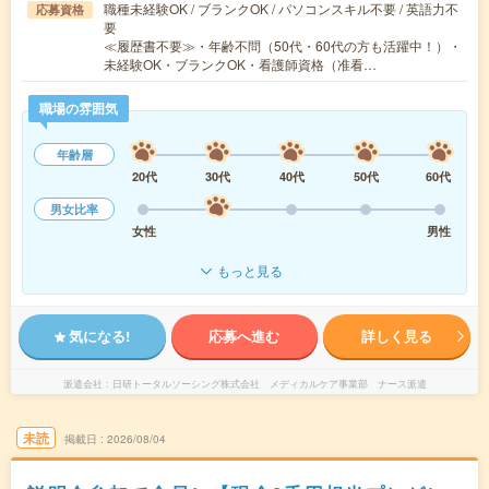
職種未経験OK / ブランクOK / パソコンスキル不要 / 英語力不
応募資格
要
≪履歴書不要≫・年齢不問（50代・60代の方も活躍中！）・
未経験OK・ブランクOK・看護師資格（准看…
職場の雰囲気
年齢層
20代
30代
40代
50代
60代
男女比率
女性
男性
もっと見る
気になる!
応募へ進む
詳しく見る
派遣会社
日研トータルソーシング株式会社 メディカルケア事業部 ナース派遣
未読
掲載日
2026/08/04