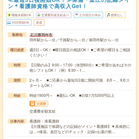
ン＊看護師資格で高収入Get！
職種未経験OK
交通費別途支給あり
土日祝日が休み
残業なし
WEB登録OK
派遣
石川県羽咋市
勤務地
羽咋駅から---分／千路駅から---分／南羽咋駅から---分
週2日～OK！ ■曜日固定の相談OK！ ■ご希望の曜日をご相談
曜日頻度
ください！
【日勤のみ】9:00～17:00（休憩60分）■ご希望があればその
時間
他シフトもOK！（例）8:30～1…
2ヶ月～ ■ご応募から最短3日後に開始可能 8月～、9月ス
期間
タートもOK！
時給1900円～ ■週払いOK ■日収1万5200円以上
時給
交通費
交通費全額支給
看護師・准看護師
仕事内容
【介護施設で体調などの記録がメイン＊看護師】▼具体的に
は…○体温、血圧などのチェック・記録○お薬の飲…