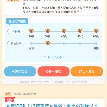
要
■資格・経験・年齢不問■学歴不問■10名以上採用予定！■履
歴書不要■面談確約■社会保険完備■社員登用…
職場の雰囲気
年齢層
20代
30代
40代
50代
60代
男女比率
女性
男性
もっと見る
気になる!
応募へ進む
詳しく見る
派遣会社
日研トータルソーシング株式会社 メディカルケア事業部
未読
掲載日
2026/08/06
NEW
≪時短OK！17時定時≫体温・血圧の記録メイ