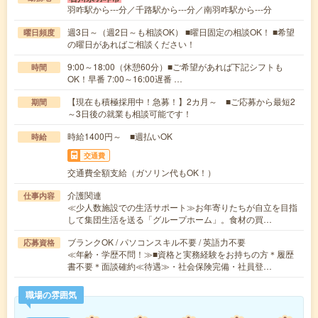
羽咋駅から---分／千路駅から---分／南羽咋駅から---分
週3日～（週2日～も相談OK） ■曜日固定の相談OK！ ■希望
曜日頻度
の曜日があればご相談ください！
9:00～18:00（休憩60分）■ご希望があれば下記シフトも
時間
OK！早番 7:00～16:00遅番 …
【現在も積極採用中！急募！】2カ月～ ■ご応募から最短2
期間
～3日後の就業も相談可能です！
時給1400円～ ■週払いOK
時給
交通費
交通費全額支給（ガソリン代もOK！）
介護関連
仕事内容
≪少人数施設での生活サポート≫お年寄りたちが自立を目指
して集団生活を送る「グループホーム」。食材の買…
ブランクOK / パソコンスキル不要 / 英語力不要
応募資格
≪年齢・学歴不問！≫■資格と実務経験をお持ちの方＊履歴
書不要＊面談確約≪待遇≫・社会保険完備・社員登…
職場の雰囲気