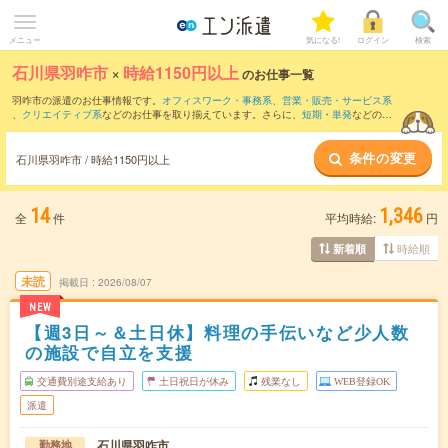
メニュー
気になる!
ログイン
検索
石川県羽咋市
×
時給1150円以上
のお仕事一覧
羽咋市の派遣のお仕事情報です。
オフィスワーク・事務系
、
営業・販売・サービス系
、
クリエイティブ系
などのお仕事を取り揃えています。さらに、
短期
・
単発
などの期
間や、
職種未経験OK
などのこだわり条件で絞り込んでいただけます。
条件の変更
石川県羽咋市 / 時給1150円以上
14
1,346
全
件
平均時給:
円
時給順
新着順
未読
掲載日
2026/08/07
NEW
【週3日～＆土日休】料理の手伝いなど少人数
の施設で自立を支援
交通費別途支給あり
土日祝日が休み
残業なし
WEB登録OK
派遣
石川県羽咋市
勤務地