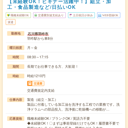
【未経験OK！ビギナー活躍中！】組立・加
工・食品製造など/日払いOK
職種未経験OK
交通費別途支給あり
土日祝日が休み
WEB登録OK
派遣
石川県羽咋市
勤務地
羽咋駅から車8分
月～金
曜日頻度
08:30～17:15
時間
長期でお仕事できる方、大歓迎！
期間
時給1210円
時給
交通費
交通費規定内支給
製造（組立・加工）
仕事内容
製品に付着している加工油を洗浄する工程での業務です。洗
浄ドラムへの部品投入、洗浄後に乾燥機への移動が…
職種未経験OK / ブランクOK / 英語力不要
応募資格
◆未経験OK！〇まずは事前登録だけでもOK！履歴書不要で
気軽にオンライン登録★氏名・職種などを入力す…