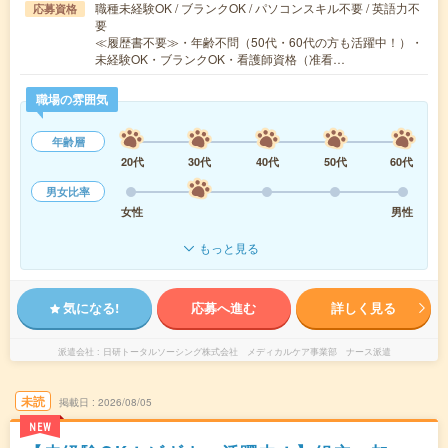
職種未経験OK / ブランクOK / パソコンスキル不要 / 英語力不
応募資格
要
≪履歴書不要≫・年齢不問（50代・60代の方も活躍中！）・
未経験OK・ブランクOK・看護師資格（准看…
職場の雰囲気
年齢層
20代
30代
40代
50代
60代
男女比率
女性
男性
もっと見る
気になる!
応募へ進む
詳しく見る
派遣会社
日研トータルソーシング株式会社 メディカルケア事業部 ナース派遣
未読
掲載日
2026/08/05
NEW