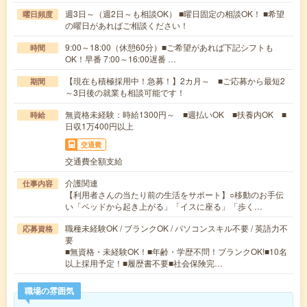
週3日～（週2日～も相談OK） ■曜日固定の相談OK！ ■希望
曜日頻度
の曜日があればご相談ください！
9:00～18:00（休憩60分）■ご希望があれば下記シフトも
時間
OK！早番 7:00～16:00遅番 …
【現在も積極採用中！急募！】2カ月～ ■ご応募から最短2
期間
～3日後の就業も相談可能です！
無資格未経験：時給1300円～ ■週払いOK ■扶養内OK ■
時給
日収1万400円以上
交通費
交通費全額支給
介護関連
仕事内容
【利用者さんの当たり前の生活をサポート】○移動のお手伝
い「ベッドから起き上がる」「イスに座る」「歩く…
職種未経験OK / ブランクOK / パソコンスキル不要 / 英語力不
応募資格
要
■無資格・未経験OK！■年齢・学歴不問！ブランクOK!■10名
以上採用予定！■履歴書不要■社会保険完…
職場の雰囲気