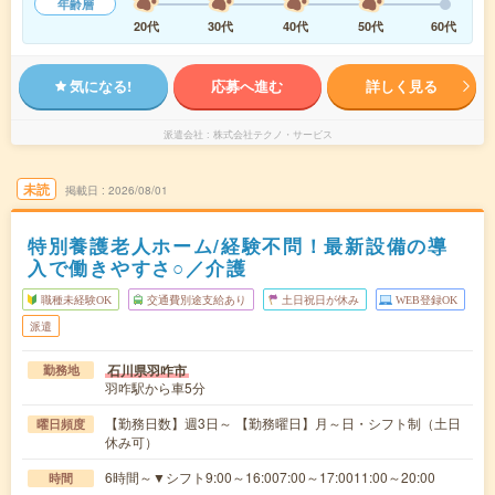
年齢層
20代
30代
40代
50代
60代
気になる!
応募へ進む
詳しく見る
派遣会社
株式会社テクノ・サービス
未読
掲載日
2026/08/01
特別養護老人ホーム/経験不問！最新設備の導
入で働きやすさ○／介護
職種未経験OK
交通費別途支給あり
土日祝日が休み
WEB登録OK
派遣
石川県羽咋市
勤務地
羽咋駅から車5分
【勤務日数】週3日～ 【勤務曜日】月～日・シフト制（土日
曜日頻度
休み可）
6時間～▼シフト9:00～16:007:00～17:0011:00～20:00
時間