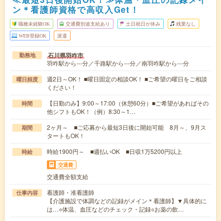
ン＊看護師資格で高収入Get！
職種未経験OK
交通費別途支給あり
土日祝日が休み
残業なし
WEB登録OK
派遣
石川県羽咋市
勤務地
羽咋駅から---分／千路駅から---分／南羽咋駅から---分
週2日～OK！ ■曜日固定の相談OK！ ■ご希望の曜日をご相談
曜日頻度
ください！
【日勤のみ】9:00～17:00（休憩60分）■ご希望があればその
時間
他シフトもOK！（例）8:30～1…
2ヶ月～ ■ご応募から最短3日後に開始可能 8月～、9月ス
期間
タートもOK！
時給1900円～ ■週払いOK ■日収1万5200円以上
時給
交通費
交通費全額支給
看護師・准看護師
仕事内容
【介護施設で体調などの記録がメイン＊看護師】▼具体的に
は…○体温、血圧などのチェック・記録○お薬の飲…