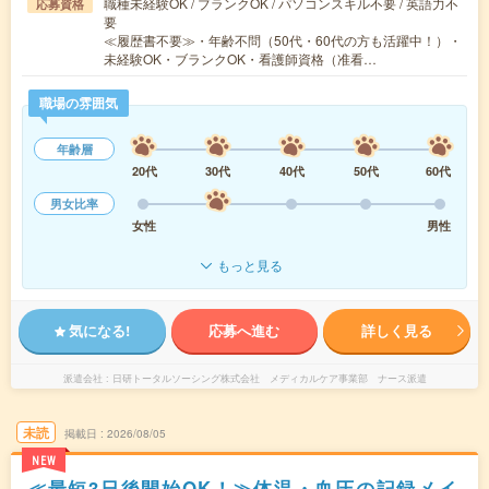
職種未経験OK / ブランクOK / パソコンスキル不要 / 英語力不
応募資格
要
≪履歴書不要≫・年齢不問（50代・60代の方も活躍中！）・
未経験OK・ブランクOK・看護師資格（准看…
職場の雰囲気
年齢層
20代
30代
40代
50代
60代
男女比率
女性
男性
もっと見る
気になる!
応募へ進む
詳しく見る
派遣会社
日研トータルソーシング株式会社 メディカルケア事業部 ナース派遣
未読
掲載日
2026/08/05
NEW
≪最短3日後開始OK！≫体温・血圧の記録メイ