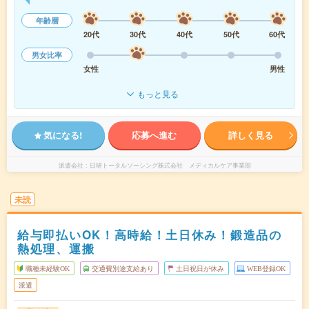
年齢層
20代
30代
40代
50代
60代
男女比率
女性
男性
もっと見る
気になる!
応募へ進む
詳しく見る
派遣会社
日研トータルソーシング株式会社 メディカルケア事業部
未読
給与即払いOK！高時給！土日休み！鍛造品の
熱処理、運搬
職種未経験OK
交通費別途支給あり
土日祝日が休み
WEB登録OK
派遣