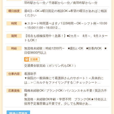
羽咋駅から---分／千路駅から---分／南羽咋駅から---分
週4日～OK ※曜日固定の相談OK ※希望の曜日があればご相談
曜日頻度
ください
★スタート時間選べます／1日5時間～OK～シフト例～10:00
時間
～15:0011:00～16:0012…
【現在も積極採用中！急募！】■2カ月～ 8月～、9月スター
期間
トもOK！
無資格未経験：時給1200円～ ■週払いOK ■扶養内OK ■
時給
日収9600円以上
交通費
交通費全額支給（ガソリン代もOK！）
看護助手
仕事内容
▼病院の一般病棟にて看護師さんのサポート！＜具体的に
は…＞〇カルテをファイリングする〇チェックシート…
職種未経験OK / ブランクOK / パソコンスキル不要 / 英語力不
応募資格
要
無資格・未経験OK年齢・学歴不問 ブランクOK★10名以上
採用予定履歴書は不要です。少しでも興味があ…
職場の雰囲気