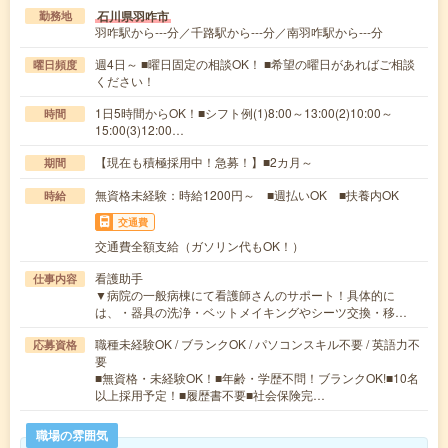
石川県羽咋市
勤務地
羽咋駅から---分／千路駅から---分／南羽咋駅から---分
週4日～ ■曜日固定の相談OK！ ■希望の曜日があればご相談
曜日頻度
ください！
1日5時間からOK！■シフト例(1)8:00～13:00(2)10:00～
時間
15:00(3)12:00…
【現在も積極採用中！急募！】■2カ月～
期間
無資格未経験：時給1200円～ ■週払いOK ■扶養内OK
時給
交通費
交通費全額支給（ガソリン代もOK！）
看護助手
仕事内容
▼病院の一般病棟にて看護師さんのサポート！具体的に
は、・器具の洗浄・ベットメイキングやシーツ交換・移…
職種未経験OK / ブランクOK / パソコンスキル不要 / 英語力不
応募資格
要
■無資格・未経験OK！■年齢・学歴不問！ブランクOK!■10名
以上採用予定！■履歴書不要■社会保険完…
職場の雰囲気