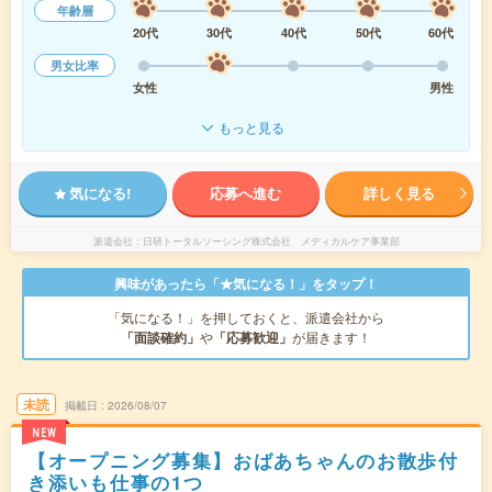
年齢層
20代
30代
40代
50代
60代
男女比率
女性
男性
もっと見る
気になる!
応募へ進む
詳しく見る
派遣会社
日研トータルソーシング株式会社 メディカルケア事業部
興味があったら「★気になる！」をタップ！
「気になる！」を押しておくと、派遣会社から
「面談確約」
や
「応募歓迎」
が届きます！
未読
掲載日
2026/08/07
NEW
【オープニング募集】おばあちゃんのお散歩付
き添いも仕事の1つ