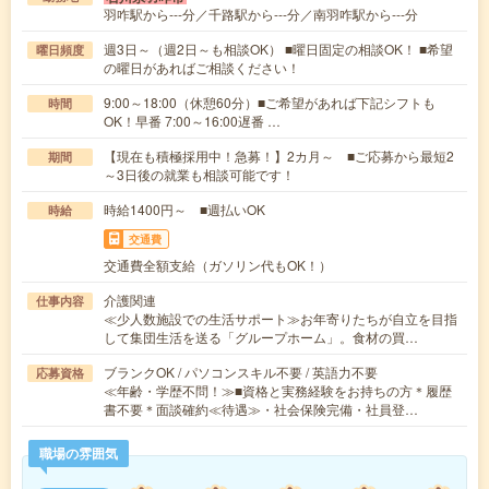
羽咋駅から---分／千路駅から---分／南羽咋駅から---分
週3日～（週2日～も相談OK） ■曜日固定の相談OK！ ■希望
曜日頻度
の曜日があればご相談ください！
9:00～18:00（休憩60分）■ご希望があれば下記シフトも
時間
OK！早番 7:00～16:00遅番 …
【現在も積極採用中！急募！】2カ月～ ■ご応募から最短2
期間
～3日後の就業も相談可能です！
時給1400円～ ■週払いOK
時給
交通費
交通費全額支給（ガソリン代もOK！）
介護関連
仕事内容
≪少人数施設での生活サポート≫お年寄りたちが自立を目指
して集団生活を送る「グループホーム」。食材の買…
ブランクOK / パソコンスキル不要 / 英語力不要
応募資格
≪年齢・学歴不問！≫■資格と実務経験をお持ちの方＊履歴
書不要＊面談確約≪待遇≫・社会保険完備・社員登…
職場の雰囲気