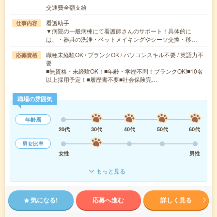
交通費全額支給
看護助手
仕事内容
▼病院の一般病棟にて看護師さんのサポート！具体的に
は、・器具の洗浄・ベットメイキングやシーツ交換・移…
職種未経験OK / ブランクOK / パソコンスキル不要 / 英語力不
応募資格
要
■無資格・未経験OK！■年齢・学歴不問！ブランクOK!■10名
以上採用予定！■履歴書不要■社会保険完…
職場の雰囲気
年齢層
20代
30代
40代
50代
60代
男女比率
女性
男性
もっと見る
気になる!
応募へ進む
詳しく見る