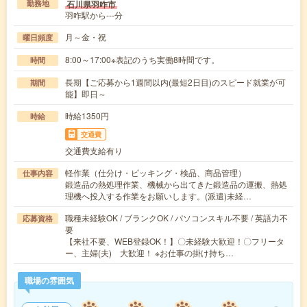
石川県羽咋市
勤務地
羽咋駅から---分
月～金・祝
曜日頻度
8:00～17:00※表記のうち実働8時間です。
時間
長期【ご応募から1週間以内(最短2日目)のスピード就業が可
期間
能】即日～
時給1350円
時給
交通費
交通費支給有り
軽作業（仕分け・ピッキング・検品、商品管理）
仕事内容
鍛造品の熱処理作業、機械から出てきた鍛造品の運搬、熱処
理機へ投入する作業をお願いします。(派遣)未経…
職種未経験OK / ブランクOK / パソコンスキル不要 / 英語力不
応募資格
要
【来社不要、WEB登録OK！】〇未経験大歓迎！〇フリータ
ー、主婦(夫) 大歓迎！ ※お仕事の掛け持ち…
職場の雰囲気