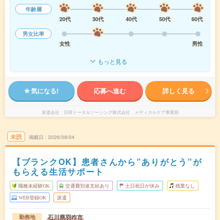
年齢層
20代
30代
40代
50代
60代
男女比率
女性
男性
もっと見る
気になる!
応募へ進む
詳しく見る
派遣会社
日研トータルソーシング株式会社 メディカルケア事業部
未読
掲載日
2026/08/04
【ブランクOK】患者さんから”ありがとう”が
もらえる生活サポート
職種未経験OK
交通費別途支給あり
土日祝日が休み
残業なし
WEB登録OK
派遣
石川県羽咋市
勤務地