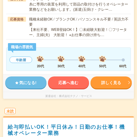
糸に専用の装置を利用して部品の取付けを行うオペレーター
業務などをお願いします。(派遣)玉掛け・クレー…
職種未経験OK / ブランクOK / パソコンスキル不要 / 英語力不
応募資格
要
【来社不要、WEB登録OK！】〇未経験大歓迎！〇フリータ
ー、主婦(夫) 大歓迎！ ※お仕事の掛け持ち…
職場の雰囲気
年齢層
20代
30代
40代
50代
60代
気になる!
応募へ進む
詳しく見る
派遣会社
株式会社テクノ・サービス
未読
給与即払いOK！平日休み！日勤のお仕事！機
械オペレーター業務