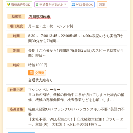
職種未経験OK
交通費別途支給あり
WEB登録OK
派遣
石川県羽咋市
勤務地
月～金・土・祝 ※シフト制
曜日頻度
8:30～17:0013:45～22:005:45～14:00※表記のうち実働7時
時間
間30分から7時間…
長期【ご応募から1週間以内(最短2日目)のスピード就業が可
期間
能】即日～
時給1200円
時給
交通費
交通費支給有り
マシンオペレーター
仕事内容
ヨコ糸の補給、機械の稼働中に糸が切れてしまった場合の補
修、機械の再稼働操作、検査作業などをお願いしま…
職種未経験OK / ブランクOK / パソコンスキル不要 / 英語力不
応募資格
要
【来社不要、WEB登録OK！】〇未経験大歓迎！〇フリータ
ー、主婦(夫) 大歓迎！ ※お仕事の掛け持ち…