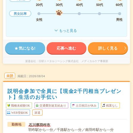
20代
30代
40代
50代
60代
男女比率
女性
男性
もっと見る
気になる!
応募へ進む
詳しく見る
派遣会社
日研トータルソーシング株式会社 メディカルケア事業部
未読
掲載日
2026/08/04
説明会参加で全員に【現金2千円相当プレゼン
ト】生活のお手伝い
職種未経験OK
交通費別途支給あり
土日祝日が休み
残業なし
WEB登録OK
派遣
石川県羽咋市
勤務地
羽咋駅から---分／千路駅から---分／南羽咋駅から---分