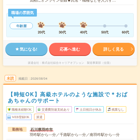
職場の雰囲気
年齢層
20代
30代
40代
50代
60代
気になる!
応募へ進む
詳しく見る
派遣会社
株式会社綜合キャリアオプション 製造事業部（全国）
未読
掲載日
2026/08/04
【時短OK】高級ホテルのような施設で＊おば
あちゃんのサポート
職種未経験OK
交通費別途支給あり
土日祝日が休み
残業なし
WEB登録OK
派遣
石川県羽咋市
勤務地
羽咋駅から---分／千路駅から---分／南羽咋駅から---分