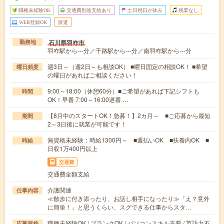
職種未経験OK
交通費別途支給あり
土日祝日が休み
残業なし
WEB登録OK
派遣
石川県羽咋市
勤務地
羽咋駅から---分／千路駅から---分／南羽咋駅から---分
週3日～（週2日～も相談OK） ■曜日固定の相談OK！ ■希望
曜日頻度
の曜日があればご相談ください！
9:00～18:00（休憩60分）■ご希望があれば下記シフトも
時間
OK！早番 7:00～16:00遅番 …
【8月中のスタートOK！急募！】2カ月～ ■ご応募から最短
期間
2～3日後に就業が可能です！
無資格未経験：時給1300円～ ■週払いOK ■扶養内OK ■
時給
日収1万400円以上
交通費
交通費全額支給
介護関連
仕事内容
≪散歩に付き添ったり、お話し相手になったり≫「え？意外
に簡単！」と思うくらい、スグできる仕事からスタ…
職種未経験OK / ブランクOK / パソコンスキル不要 / 英語力不
応募資格