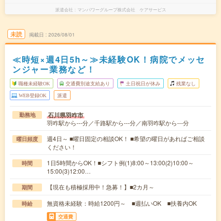
派遣会社
マンパワーグループ株式会社 ケアサービス
未読
掲載日
2026/08/01
≪時短×週4日5h～≫未経験OK！病院でメッセ
ンジャー業務など！
職種未経験OK
交通費別途支給あり
土日祝日が休み
残業なし
WEB登録OK
派遣
石川県羽咋市
勤務地
羽咋駅から---分／千路駅から---分／南羽咋駅から---分
週4日～ ■曜日固定の相談OK！ ■希望の曜日があればご相談
曜日頻度
ください！
1日5時間からOK！■シフト例(1)8:00～13:00(2)10:00～
時間
15:00(3)12:00…
【現在も積極採用中！急募！】■2カ月～
期間
無資格未経験：時給1200円～ ■週払いOK ■扶養内OK
時給
交通費