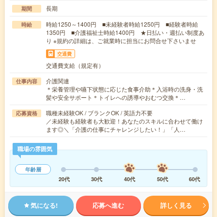
長期
期間
時給1250～1400円 ■未経験者時給1250円 ■経験者時給
時給
1350円 ■介護福祉士時給1400円 ★日払い・週払い制度あ
り ※規約の詳細は、ご就業時に担当にお問合せ下さいませ
交通費
交通費支給（規定有）
介護関連
仕事内容
＊栄養管理や嚥下状態に応じた食事介助＊入浴時の洗身・洗
髪や安全サポート＊トイレへの誘導やおむつ交換＊…
職種未経験OK / ブランクOK / 英語力不要
応募資格
／未経験も経験者も大歓迎！あなたのスキルに合わせて働け
ます◎＼「介護の仕事にチャレンジしたい！」「人…
職場の雰囲気
年齢層
20代
30代
40代
50代
60代
気になる!
応募へ進む
詳しく見る