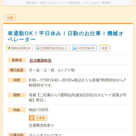
派遣会社
日研トータルソーシング株式会社 メディカルケア事業部
未読
車通勤OK！平日休み！日勤のお仕事！機械オ
ペレーター
職種未経験OK
交通費別途支給あり
WEB登録OK
派遣
石川県羽咋市
勤務地
月～金・土・祝 ※シフト制
曜日頻度
8:30～17:0013:45～22:00※表記のうち実働7時間30分から7
時間
時間45分です。
長期【ご応募から1週間以内(最短2日目)のスピード就業が可
期間
能】即日～
時給1150円
時給
交通費
交通費支給有り
マシンオペレーター
仕事内容