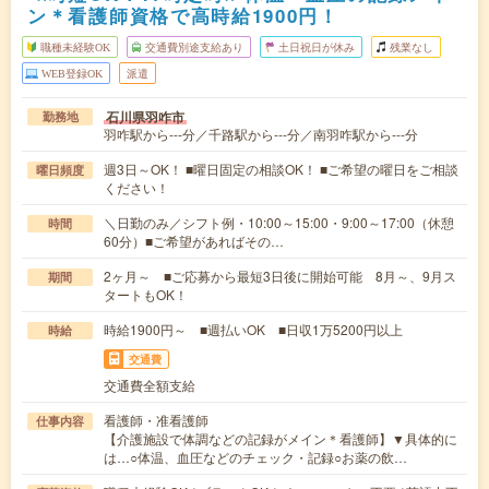
ン＊看護師資格で高時給1900円！
職種未経験OK
交通費別途支給あり
土日祝日が休み
残業なし
WEB登録OK
派遣
石川県羽咋市
勤務地
羽咋駅から---分／千路駅から---分／南羽咋駅から---分
週3日～OK！ ■曜日固定の相談OK！ ■ご希望の曜日をご相談
曜日頻度
ください！
＼日勤のみ／シフト例・10:00～15:00・9:00～17:00（休憩
時間
60分）■ご希望があればその…
2ヶ月～ ■ご応募から最短3日後に開始可能 8月～、9月ス
期間
タートもOK！
時給1900円～ ■週払いOK ■日収1万5200円以上
時給
交通費
交通費全額支給
看護師・准看護師
仕事内容
【介護施設で体調などの記録がメイン＊看護師】▼具体的に
は…○体温、血圧などのチェック・記録○お薬の飲…