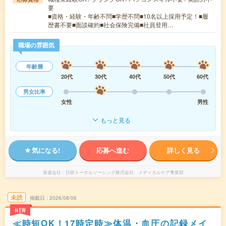
要
■資格・経験・年齢不問■学歴不問■10名以上採用予定！■履
歴書不要■面談確約■社会保険完備■社員登用…
職場の雰囲気
年齢層
20代
30代
40代
50代
60代
男女比率
女性
男性
もっと見る
気になる!
応募へ進む
詳しく見る
派遣会社
日研トータルソーシング株式会社 メディカルケア事業部
未読
掲載日
2026/08/06
NEW
≪時短OK！17時定時≫体温・血圧の記録メイ