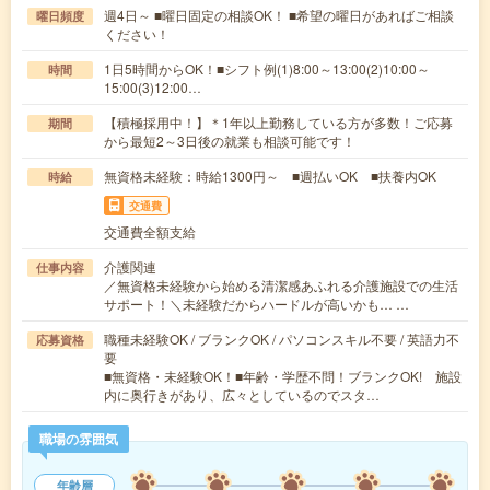
週4日～ ■曜日固定の相談OK！ ■希望の曜日があればご相談
曜日頻度
ください！
1日5時間からOK！■シフト例(1)8:00～13:00(2)10:00～
時間
15:00(3)12:00…
【積極採用中！】＊1年以上勤務している方が多数！ご応募
期間
から最短2～3日後の就業も相談可能です！
無資格未経験：時給1300円～ ■週払いOK ■扶養内OK
時給
交通費
交通費全額支給
介護関連
仕事内容
／無資格未経験から始める清潔感あふれる介護施設での生活
サポート！＼未経験だからハードルが高いかも… …
職種未経験OK / ブランクOK / パソコンスキル不要 / 英語力不
応募資格
要
■無資格・未経験OK！■年齢・学歴不問！ブランクOK! 施設
内に奥行きがあり、広々としているのでスタ…
職場の雰囲気
年齢層