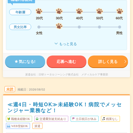
年齢層
20代
30代
40代
50代
60代
男女比率
女性
男性
もっと見る
気になる!
応募へ進む
詳しく見る
派遣会社
日研トータルソーシング株式会社 メディカルケア事業部
未読
掲載日
2026/08/02
≪週4日・時短OK≫未経験OK！病院でメッセ
ンジャー業務など！
職種未経験OK
交通費別途支給あり
土日祝日が休み
残業なし
WEB登録OK
派遣