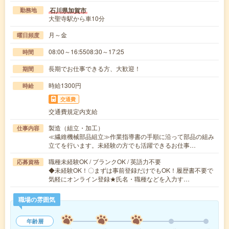
石川県加賀市
勤務地
大聖寺駅から車10分
月～金
曜日頻度
08:00～16:5508:30～17:25
時間
長期でお仕事できる方、大歓迎！
期間
時給1300円
時給
交通費
交通費規定内支給
製造（組立・加工）
仕事内容
≪繊維機械部品組立≫作業指導書の手順に沿って部品の組み
立てを行います。未経験の方でも活躍できるお仕事…
職種未経験OK / ブランクOK / 英語力不要
応募資格
◆未経験OK！〇まずは事前登録だけでもOK！履歴書不要で
気軽にオンライン登録★氏名・職種などを入力す…
職場の雰囲気
年齢層