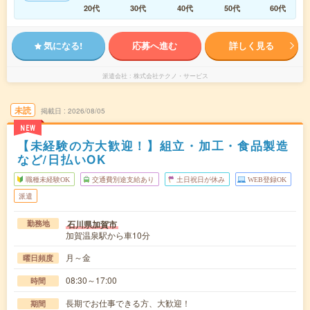
20代
30代
40代
50代
60代
気になる!
応募へ進む
詳しく見る
派遣会社
株式会社テクノ・サービス
未読
掲載日
2026/08/05
NEW
【未経験の方大歓迎！】組立・加工・食品製造
など/日払いOK
職種未経験OK
交通費別途支給あり
土日祝日が休み
WEB登録OK
派遣
石川県加賀市
勤務地
加賀温泉駅から車10分
月～金
曜日頻度
08:30～17:00
時間
長期でお仕事できる方、大歓迎！
期間