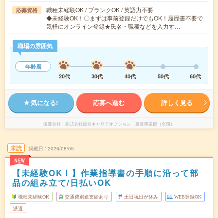
職種未経験OK / ブランクOK / 英語力不要
応募資格
◆未経験OK！〇まずは事前登録だけでもOK！履歴書不要で
気軽にオンライン登録★氏名・職種などを入力す…
職場の雰囲気
年齢層
20代
30代
40代
50代
60代
気になる!
応募へ進む
詳しく見る
派遣会社
株式会社綜合キャリアオプション 製造事業部（全国）
未読
掲載日
2026/08/05
NEW
【未経験OK！】作業指導書の手順に沿って部
品の組み立て/日払いOK
職種未経験OK
交通費別途支給あり
土日祝日が休み
WEB登録OK
派遣