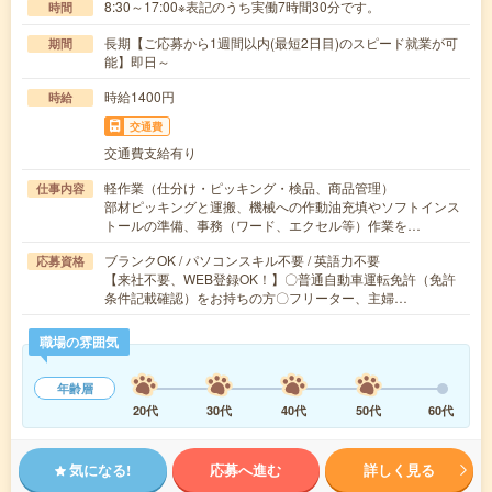
8:30～17:00※表記のうち実働7時間30分です。
時間
長期【ご応募から1週間以内(最短2日目)のスピード就業が可
期間
能】即日～
時給1400円
時給
交通費
交通費支給有り
軽作業（仕分け・ピッキング・検品、商品管理）
仕事内容
部材ピッキングと運搬、機械への作動油充填やソフトインス
トールの準備、事務（ワード、エクセル等）作業を…
ブランクOK / パソコンスキル不要 / 英語力不要
応募資格
【来社不要、WEB登録OK！】〇普通自動車運転免許（免許
条件記載確認）をお持ちの方〇フリーター、主婦…
職場の雰囲気
年齢層
20代
30代
40代
50代
60代
気になる!
応募へ進む
詳しく見る