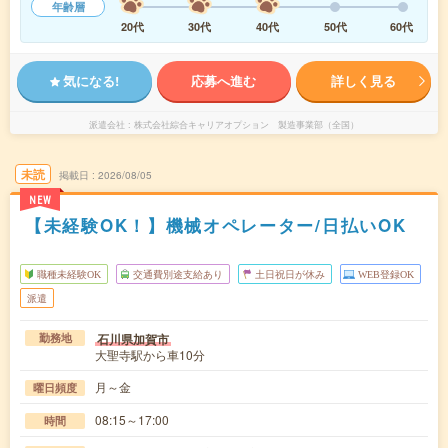
年齢層
20代
30代
40代
50代
60代
気になる!
応募へ進む
詳しく見る
派遣会社
株式会社綜合キャリアオプション 製造事業部（全国）
未読
掲載日
2026/08/05
NEW
【未経験OK！】機械オペレーター/日払いOK
職種未経験OK
交通費別途支給あり
土日祝日が休み
WEB登録OK
派遣
石川県加賀市
勤務地
大聖寺駅から車10分
月～金
曜日頻度
08:15～17:00
時間