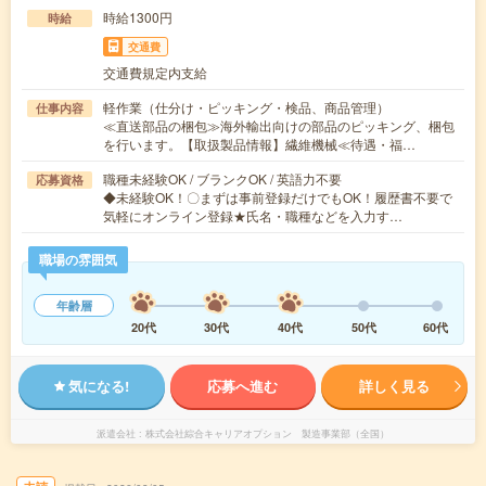
時給1300円
時給
交通費
交通費規定内支給
軽作業（仕分け・ピッキング・検品、商品管理）
仕事内容
≪直送部品の梱包≫海外輸出向けの部品のピッキング、梱包
を行います。【取扱製品情報】繊維機械≪待遇・福…
職種未経験OK / ブランクOK / 英語力不要
応募資格
◆未経験OK！〇まずは事前登録だけでもOK！履歴書不要で
気軽にオンライン登録★氏名・職種などを入力す…
職場の雰囲気
年齢層
20代
30代
40代
50代
60代
気になる!
応募へ進む
詳しく見る
派遣会社
株式会社綜合キャリアオプション 製造事業部（全国）