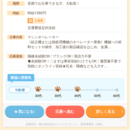
長期でお仕事できる方、大歓迎！
期間
時給1390円
時給
交通費
交通費規定内支給
マシンオペレーター
仕事内容
《組立機または熱処理機械のオペレーター業務》機械への材
料セットや操作、加工後の製品確認をはじめ、金属…
職種未経験OK / ブランクOK / 英語力不要
応募資格
◆未経験OK！〇まずは事前登録だけでもOK！履歴書不要で
気軽にオンライン登録★氏名・職種などを入力す…
職場の雰囲気
年齢層
20代
30代
40代
50代
60代
気になる!
応募へ進む
詳しく見る
派遣会社
株式会社綜合キャリアオプション 製造事業部（全国）