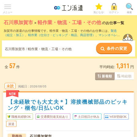
メニュー
気になる!
ログイン
検索
石川県加賀市
×
軽作業・物流・工場・その他
のお仕事一覧
加賀市の派遣のお仕事情報です。軽作業・物流・工場・その他のお仕事には、
製造
（組立・加工）
、
軽作業（仕分け・ピッキング・検品、商品管理）
、
マシンオペレー
ター
などがあります。さらに、
短期
・
単発
などの期間や、
職種未経験OK
などのこだわ
り条件で絞り込んでいただけます。
条件の変更
石川県加賀市 / 軽作業・物流・工場・その他
57
1,311
全
件
平均時給:
円
時給順
新着順
未読
掲載日
2026/08/05
NEW
【未経験でも大丈夫＊】溶接機械部品のピッキ
ング・梱包/日払いOK
職種未経験OK
交通費別途支給あり
土日祝日が休み
WEB登録OK
派遣
石川県加賀市
勤務地