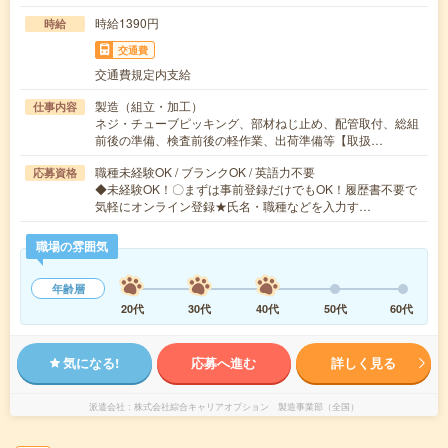
時給1390円
時給
交通費
交通費規定内支給
製造（組立・加工）
仕事内容
ネジ・チューブピッキング、部材ねじ止め、配管取付、総組
前後の準備、検査前後の軽作業、出荷準備等【取扱…
職種未経験OK / ブランクOK / 英語力不要
応募資格
◆未経験OK！〇まずは事前登録だけでもOK！履歴書不要で
気軽にオンライン登録★氏名・職種などを入力す…
職場の雰囲気
年齢層
20代
30代
40代
50代
60代
気になる!
応募へ進む
詳しく見る
派遣会社
株式会社綜合キャリアオプション 製造事業部（全国）