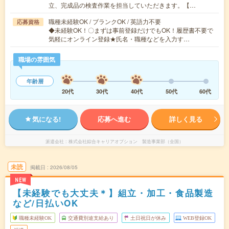
立、完成品の検査作業を担当していただきます。【…
職種未経験OK / ブランクOK / 英語力不要
応募資格
◆未経験OK！〇まずは事前登録だけでもOK！履歴書不要で
気軽にオンライン登録★氏名・職種などを入力す…
職場の雰囲気
年齢層
20代
30代
40代
50代
60代
気になる!
応募へ進む
詳しく見る
派遣会社
株式会社綜合キャリアオプション 製造事業部（全国）
未読
掲載日
2026/08/05
NEW
【未経験でも大丈夫＊】組立・加工・食品製造
など/日払いOK
職種未経験OK
交通費別途支給あり
土日祝日が休み
WEB登録OK