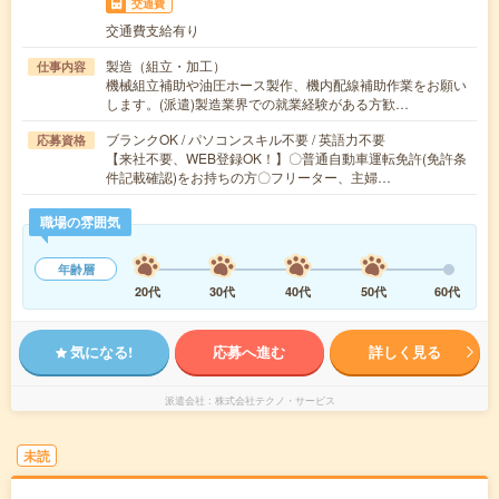
交通費
交通費支給有り
製造（組立・加工）
仕事内容
機械組立補助や油圧ホース製作、機内配線補助作業をお願い
します。(派遣)製造業界での就業経験がある方歓…
ブランクOK / パソコンスキル不要 / 英語力不要
応募資格
【来社不要、WEB登録OK！】〇普通自動車運転免許(免許条
件記載確認)をお持ちの方〇フリーター、主婦…
職場の雰囲気
年齢層
20代
30代
40代
50代
60代
気になる!
応募へ進む
詳しく見る
派遣会社
株式会社テクノ・サービス
未読