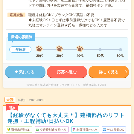
ドアや間仕切りを製造する企業で、補強枠ボンド塗…
職種未経験OK / ブランクOK / 英語力不要
応募資格
◆未経験OK！〇まずは事前登録だけでもOK！履歴書不要で
気軽にオンライン登録★氏名・職種などを入力す…
職場の雰囲気
年齢層
20代
30代
40代
50代
60代
気になる!
応募へ進む
詳しく見る
派遣会社
株式会社綜合キャリアオプション 製造事業部（全国）
未読
掲載日
2026/08/05
NEW
【経験がなくても大丈夫＊】建機部品のリフト
運搬・工程補助/日払いOK
職種未経験OK
交通費別途支給あり
土日祝日が休み
WEB登録OK