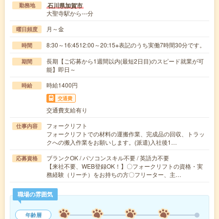
石川県加賀市
勤務地
大聖寺駅から---分
月～金
曜日頻度
8:30～16:4512:00～20:15※表記のうち実働7時間30分です。
時間
長期【ご応募から1週間以内(最短2日目)のスピード就業が可
期間
能】即日～
時給1400円
時給
交通費
交通費支給有り
フォークリフト
仕事内容
フォークリフトでの材料の運搬作業、完成品の回収、トラッ
クへの搬入作業をお願いします。(派遣)入社後1…
ブランクOK / パソコンスキル不要 / 英語力不要
応募資格
【来社不要、WEB登録OK！】〇フォークリフトの資格・実
務経験（リーチ）をお持ちの方〇フリーター、主…
職場の雰囲気
年齢層