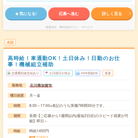
気になる!
応募へ進む
詳しく見る
派遣会社
株式会社テクノ・サービス
未読
高時給！車通勤OK！土日休み！日勤のお仕
事！機械組立補助
交通費別途支給あり
土日祝日が休み
WEB登録OK
派遣
石川県加賀市
勤務地
月～金
曜日頻度
8:30～17:00※表記のうち実働7時間30分です。
時間
長期【ご応募から1週間以内(最短2日目)のスピード就業が可
期間
能】即日～
時給1450円
時給