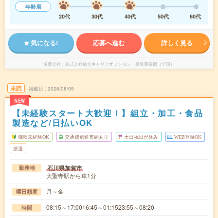
年齢層
20代
30代
40代
50代
60代
気になる!
応募へ進む
詳しく見る
派遣会社
株式会社綜合キャリアオプション 製造事業部（全国）
未読
掲載日
2026/08/05
NEW
【未経験スタート大歓迎！】組立・加工・食品
製造など/日払いOK
職種未経験OK
交通費別途支給あり
土日祝日が休み
WEB登録OK
派遣
石川県加賀市
勤務地
大聖寺駅から車1分
月～金
曜日頻度
08:15～17:0016:45～01:1523:55～08:20
時間