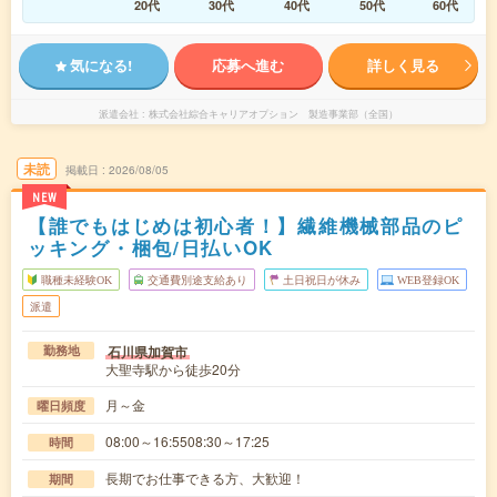
20代
30代
40代
50代
60代
気になる!
応募へ進む
詳しく見る
派遣会社
株式会社綜合キャリアオプション 製造事業部（全国）
未読
掲載日
2026/08/05
NEW
【誰でもはじめは初心者！】繊維機械部品のピ
ッキング・梱包/日払いOK
職種未経験OK
交通費別途支給あり
土日祝日が休み
WEB登録OK
派遣
石川県加賀市
勤務地
大聖寺駅から徒歩20分
月～金
曜日頻度
08:00～16:5508:30～17:25
時間
長期でお仕事できる方、大歓迎！
期間