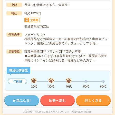
長期でお仕事できる方、大歓迎！
期間
時給1320円
時給
交通費
交通費規定内支給
フォークリフト
仕事内容
機械部品などの製造メーカーの倉庫内で部品の入出庫やピッ
キング、梱包などのお仕事です。フォークリフト資…
職種未経験OK / ブランクOK / 英語力不要
応募資格
◆未経験OK！〇まずは事前登録だけでもOK！履歴書不要で
気軽にオンライン登録★氏名・職種などを入力す…
職場の雰囲気
年齢層
20代
30代
40代
50代
60代
気になる!
応募へ進む
詳しく見る
派遣会社
株式会社綜合キャリアオプション 製造事業部（全国）