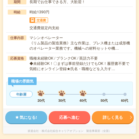
長期でお仕事できる方、大歓迎！
期間
時給1390円
時給
交通費
交通費規定内支給
マシンオペレーター
仕事内容
《リム製品の製造業務》主な作業は、プレス機または成形機
のオペレーター業務です。機械への材料セットや機…
職種未経験OK / ブランクOK / 英語力不要
応募資格
◆未経験OK！〇まずは事前登録だけでもOK！履歴書不要で
気軽にオンライン登録★氏名・職種などを入力す…
職場の雰囲気
年齢層
20代
30代
40代
50代
60代
気になる!
応募へ進む
詳しく見る
派遣会社
株式会社綜合キャリアオプション 製造事業部（全国）