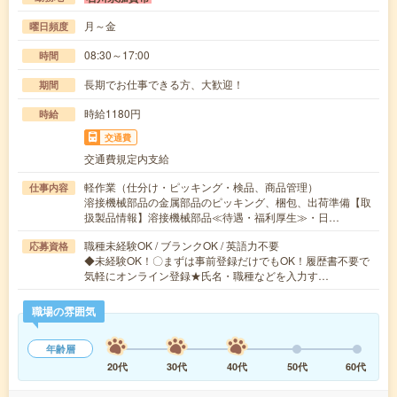
月～金
曜日頻度
08:30～17:00
時間
長期でお仕事できる方、大歓迎！
期間
時給1180円
時給
交通費
交通費規定内支給
軽作業（仕分け・ピッキング・検品、商品管理）
仕事内容
溶接機械部品の金属部品のピッキング、梱包、出荷準備【取
扱製品情報】溶接機械部品≪待遇・福利厚生≫・日…
職種未経験OK / ブランクOK / 英語力不要
応募資格
◆未経験OK！〇まずは事前登録だけでもOK！履歴書不要で
気軽にオンライン登録★氏名・職種などを入力す…
職場の雰囲気
年齢層
20代
30代
40代
50代
60代