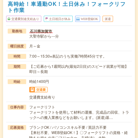
高時給！車通勤OK！土日休み！フォークリフ
ト作業
交通費別途支給あり
土日祝日が休み
WEB登録OK
派遣
石川県加賀市
勤務地
大聖寺駅から---分
月～金
曜日頻度
7:00～15:30※表記のうち実働7時間45分です。
時間
【ご応募から1週間以内(最短2日目)のスピード就業が可能】
期間
即日～長期
時給1400円
時給
交通費
交通費支給有り
フォークリフト
仕事内容
フォークリフトを使用して材料の運搬、完成品の回収、トラ
ックへの搬入業務などをお願いします。(派遣)基…
ブランクOK / パソコンスキル不要 / 英語力不要
応募資格
【来社不要、WEB登録OK！】〇フォークリフトの資格・経
験をお持ちの方〇フリーター、主婦(夫) 大歓…