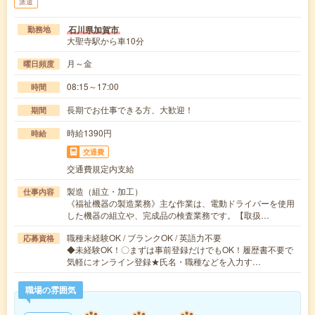
派遣
石川県加賀市
勤務地
大聖寺駅から車10分
月～金
曜日頻度
08:15～17:00
時間
長期でお仕事できる方、大歓迎！
期間
時給1390円
時給
交通費
交通費規定内支給
製造（組立・加工）
仕事内容
《福祉機器の製造業務》主な作業は、電動ドライバーを使用
した機器の組立や、完成品の検査業務です。【取扱…
職種未経験OK / ブランクOK / 英語力不要
応募資格
◆未経験OK！〇まずは事前登録だけでもOK！履歴書不要で
気軽にオンライン登録★氏名・職種などを入力す…
職場の雰囲気