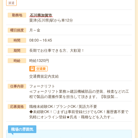
派遣
石川県加賀市
勤務地
粟津(石川県)駅から車12分
月～金
曜日頻度
08:00～16:45
時間
長期でお仕事できる方、大歓迎！
期間
時給1320円
時給
交通費
交通費規定内支給
フォークリフト
仕事内容
≪フォークリフト業務≫建設機械部品の塗装、検査などの工
程で製品の運搬作業を担当して頂きます。【取扱製…
職種未経験OK / ブランクOK / 英語力不要
応募資格
◆未経験OK！〇まずは事前登録だけでもOK！履歴書不要で
気軽にオンライン登録★氏名・職種などを入力す…
職場の雰囲気