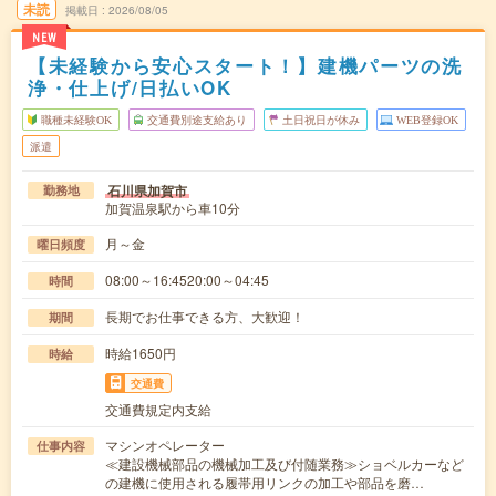
未読
掲載日
2026/08/05
NEW
【未経験から安心スタート！】建機パーツの洗
浄・仕上げ/日払いOK
職種未経験OK
交通費別途支給あり
土日祝日が休み
WEB登録OK
派遣
石川県加賀市
勤務地
加賀温泉駅から車10分
月～金
曜日頻度
08:00～16:4520:00～04:45
時間
長期でお仕事できる方、大歓迎！
期間
時給1650円
時給
交通費
交通費規定内支給
マシンオペレーター
仕事内容
≪建設機械部品の機械加工及び付随業務≫ショベルカーなど
の建機に使用される履帯用リンクの加工や部品を磨…