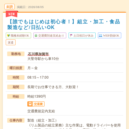
未読
掲載日
2026/08/05
NEW
【誰でもはじめは初心者！】組立・加工・食品
製造など/日払いOK
職種未経験OK
交通費別途支給あり
土日祝日が休み
WEB登録OK
派遣
石川県加賀市
勤務地
大聖寺駅から車10分
月～金
曜日頻度
08:15～17:00
時間
長期でお仕事できる方、大歓迎！
期間
時給1390円
時給
交通費
交通費規定内支給
製造（組立・加工）
仕事内容
《リム製品の組立業務》主な作業は、電動ドライバーを使用