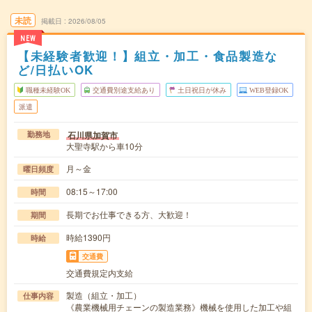
未読
掲載日
2026/08/05
NEW
【未経験者歓迎！】組立・加工・食品製造な
ど/日払いOK
職種未経験OK
交通費別途支給あり
土日祝日が休み
WEB登録OK
派遣
石川県加賀市
勤務地
大聖寺駅から車10分
月～金
曜日頻度
08:15～17:00
時間
長期でお仕事できる方、大歓迎！
期間
時給1390円
時給
交通費
交通費規定内支給
製造（組立・加工）
仕事内容
《農業機械用チェーンの製造業務》機械を使用した加工や組