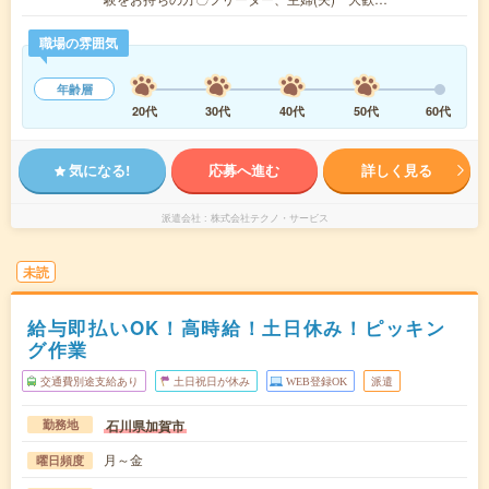
職場の雰囲気
年齢層
20代
30代
40代
50代
60代
気になる!
応募へ進む
詳しく見る
派遣会社
株式会社テクノ・サービス
未読
給与即払いOK！高時給！土日休み！ピッキン
グ作業
交通費別途支給あり
土日祝日が休み
WEB登録OK
派遣
石川県加賀市
勤務地
月～金
曜日頻度