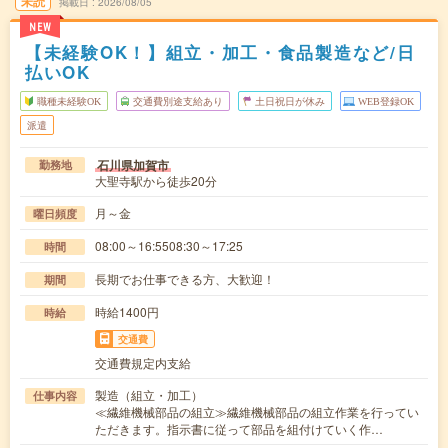
未読
掲載日
2026/08/05
NEW
【未経験OK！】組立・加工・食品製造など/日
払いOK
職種未経験OK
交通費別途支給あり
土日祝日が休み
WEB登録OK
派遣
石川県加賀市
勤務地
大聖寺駅から徒歩20分
月～金
曜日頻度
08:00～16:5508:30～17:25
時間
長期でお仕事できる方、大歓迎！
期間
時給1400円
時給
交通費
交通費規定内支給
製造（組立・加工）
仕事内容
≪繊維機械部品の組立≫繊維機械部品の組立作業を行ってい
ただきます。指示書に従って部品を組付けていく作…