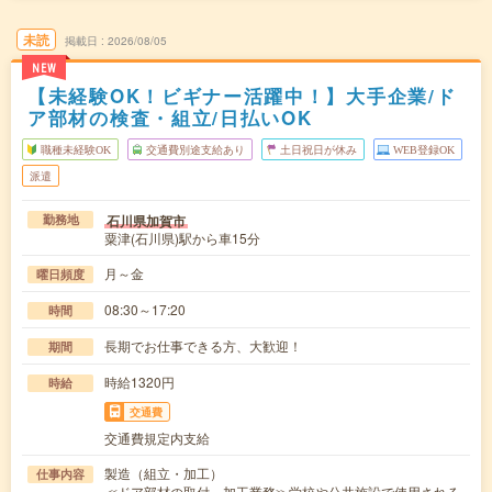
未読
掲載日
2026/08/05
NEW
【未経験OK！ビギナー活躍中！】大手企業/ド
ア部材の検査・組立/日払いOK
職種未経験OK
交通費別途支給あり
土日祝日が休み
WEB登録OK
派遣
石川県加賀市
勤務地
粟津(石川県)駅から車15分
月～金
曜日頻度
08:30～17:20
時間
長期でお仕事できる方、大歓迎！
期間
時給1320円
時給
交通費
交通費規定内支給
製造（組立・加工）
仕事内容
≪ドア部材の取付、加工業務≫学校や公共施設で使用される