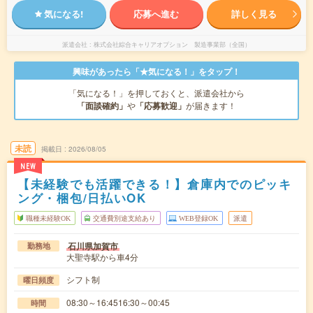
気になる!
応募へ進む
詳しく見る
派遣会社
株式会社綜合キャリアオプション 製造事業部（全国）
興味があったら「★気になる！」をタップ！
「気になる！」を押しておくと、派遣会社から
「面談確約」
や
「応募歓迎」
が届きます！
未読
掲載日
2026/08/05
NEW
【未経験でも活躍できる！】倉庫内でのピッキ
ング・梱包/日払いOK
職種未経験OK
交通費別途支給あり
WEB登録OK
派遣
石川県加賀市
勤務地
大聖寺駅から車4分
シフト制
曜日頻度
08:30～16:4516:30～00:45
時間