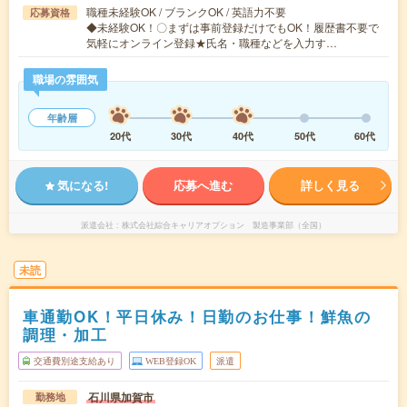
職種未経験OK / ブランクOK / 英語力不要
応募資格
◆未経験OK！〇まずは事前登録だけでもOK！履歴書不要で
気軽にオンライン登録★氏名・職種などを入力す…
職場の雰囲気
年齢層
20代
30代
40代
50代
60代
気になる!
応募へ進む
詳しく見る
派遣会社
株式会社綜合キャリアオプション 製造事業部（全国）
未読
車通勤OK！平日休み！日勤のお仕事！鮮魚の
調理・加工
交通費別途支給あり
WEB登録OK
派遣
石川県加賀市
勤務地