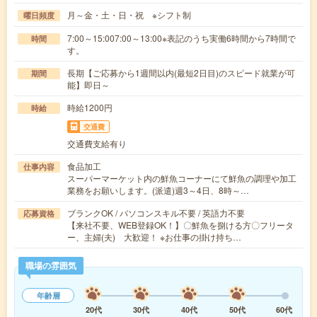
月～金・土・日・祝 ※シフト制
曜日頻度
7:00～15:007:00～13:00※表記のうち実働6時間から7時間で
時間
す。
長期【ご応募から1週間以内(最短2日目)のスピード就業が可
期間
能】即日～
時給1200円
時給
交通費
交通費支給有り
食品加工
仕事内容
スーパーマーケット内の鮮魚コーナーにて鮮魚の調理や加工
業務をお願いします。(派遣)週3～4日、8時～…
ブランクOK / パソコンスキル不要 / 英語力不要
応募資格
【来社不要、WEB登録OK！】〇鮮魚を捌ける方〇フリータ
ー、主婦(夫) 大歓迎！ ※お仕事の掛け持ち…
職場の雰囲気
年齢層
20代
30代
40代
50代
60代