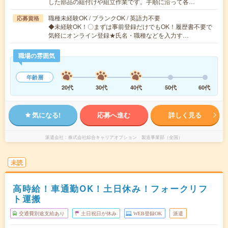
した部品の組付けや組立作業です。手順に沿って各…
職種未経験OK / ブランクOK / 英語力不要
応募資格
◆未経験OK！〇まずは事前登録だけでもOK！履歴書不要で
気軽にオンライン登録★氏名・職種などを入力す…
職場の雰囲気
年齢層
20代
30代
40代
50代
60代
気になる!
応募へ進む
詳しく見る
派遣会社
株式会社綜合キャリアオプション 製造事業部（全国）
未読
高時給！車通勤OK！土日休み！フォークリフ
ト運搬
交通費別途支給あり
土日祝日が休み
WEB登録OK
派遣