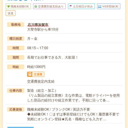
職種未経験OK
交通費別途支給あり
土日祝日が休み
WEB登録OK
派遣
石川県加賀市
勤務地
大聖寺駅から車10分
月～金
曜日頻度
08:15～17:00
時間
長期でお仕事できる方、大歓迎！
期間
時給1390円
時給
交通費
交通費規定内支給
製造（組立・加工）
仕事内容
《リム製品の組立業務》主な作業は、電動ドライバーを使用
した部品の組付けや組立作業です。手順に沿って各…
職種未経験OK / ブランクOK / 英語力不要
応募資格
◆未経験OK！〇まずは事前登録だけでもOK！履歴書不要で
気軽にオンライン登録★氏名・職種などを入力す…