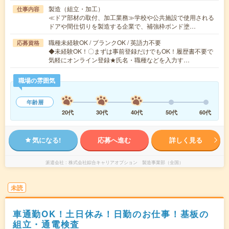
製造（組立・加工）
仕事内容
≪ドア部材の取付、加工業務≫学校や公共施設で使用される
ドアや間仕切りを製造する企業で、補強枠ボンド塗…
職種未経験OK / ブランクOK / 英語力不要
応募資格
◆未経験OK！〇まずは事前登録だけでもOK！履歴書不要で
気軽にオンライン登録★氏名・職種などを入力す…
職場の雰囲気
年齢層
20代
30代
40代
50代
60代
気になる!
応募へ進む
詳しく見る
派遣会社
株式会社綜合キャリアオプション 製造事業部（全国）
未読
車通勤OK！土日休み！日勤のお仕事！基板の
組立・通電検査