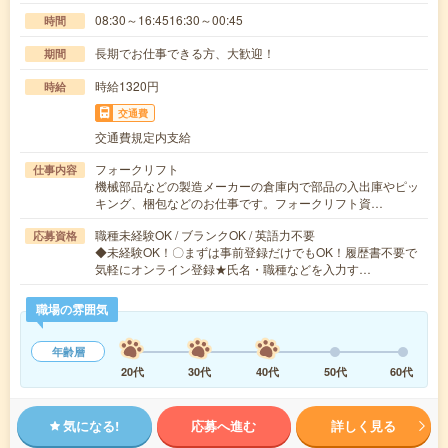
08:30～16:4516:30～00:45
時間
長期でお仕事できる方、大歓迎！
期間
時給1320円
時給
交通費
交通費規定内支給
フォークリフト
仕事内容
機械部品などの製造メーカーの倉庫内で部品の入出庫やピッ
キング、梱包などのお仕事です。フォークリフト資…
職種未経験OK / ブランクOK / 英語力不要
応募資格
◆未経験OK！〇まずは事前登録だけでもOK！履歴書不要で
気軽にオンライン登録★氏名・職種などを入力す…
職場の雰囲気
年齢層
20代
30代
40代
50代
60代
気になる!
応募へ進む
詳しく見る