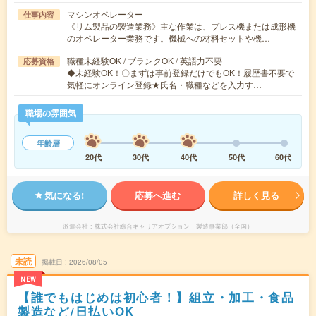
マシンオペレーター
仕事内容
《リム製品の製造業務》主な作業は、プレス機または成形機
のオペレーター業務です。機械への材料セットや機…
職種未経験OK / ブランクOK / 英語力不要
応募資格
◆未経験OK！〇まずは事前登録だけでもOK！履歴書不要で
気軽にオンライン登録★氏名・職種などを入力す…
職場の雰囲気
年齢層
20代
30代
40代
50代
60代
気になる!
応募へ進む
詳しく見る
派遣会社
株式会社綜合キャリアオプション 製造事業部（全国）
未読
掲載日
2026/08/05
NEW
【誰でもはじめは初心者！】組立・加工・食品
製造など/日払いOK