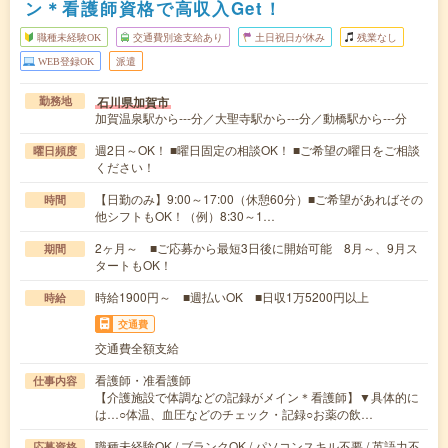
ン＊看護師資格で高収入Get！
職種未経験OK
交通費別途支給あり
土日祝日が休み
残業なし
WEB登録OK
派遣
石川県加賀市
勤務地
加賀温泉駅から---分／大聖寺駅から---分／動橋駅から---分
週2日～OK！ ■曜日固定の相談OK！ ■ご希望の曜日をご相談
曜日頻度
ください！
【日勤のみ】9:00～17:00（休憩60分）■ご希望があればその
時間
他シフトもOK！（例）8:30～1…
2ヶ月～ ■ご応募から最短3日後に開始可能 8月～、9月ス
期間
タートもOK！
時給1900円～ ■週払いOK ■日収1万5200円以上
時給
交通費
交通費全額支給
看護師・准看護師
仕事内容
【介護施設で体調などの記録がメイン＊看護師】▼具体的に
は…○体温、血圧などのチェック・記録○お薬の飲…
職種未経験OK / ブランクOK / パソコンスキル不要 / 英語力不
応募資格