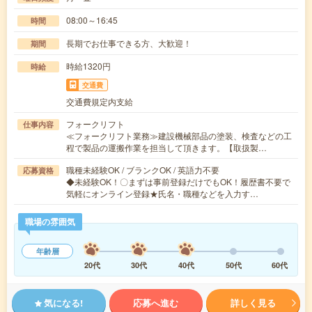
08:00～16:45
時間
長期でお仕事できる方、大歓迎！
期間
時給1320円
時給
交通費
交通費規定内支給
フォークリフト
仕事内容
≪フォークリフト業務≫建設機械部品の塗装、検査などの工
程で製品の運搬作業を担当して頂きます。【取扱製…
職種未経験OK / ブランクOK / 英語力不要
応募資格
◆未経験OK！〇まずは事前登録だけでもOK！履歴書不要で
気軽にオンライン登録★氏名・職種などを入力す…
職場の雰囲気
年齢層
20代
30代
40代
50代
60代
気になる!
応募へ進む
詳しく見る