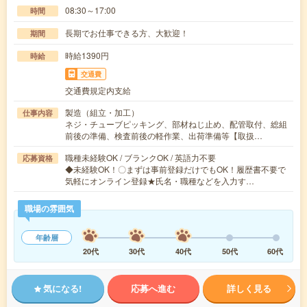
08:30～17:00
時間
長期でお仕事できる方、大歓迎！
期間
時給1390円
時給
交通費
交通費規定内支給
製造（組立・加工）
仕事内容
ネジ・チューブピッキング、部材ねじ止め、配管取付、総組
前後の準備、検査前後の軽作業、出荷準備等【取扱…
職種未経験OK / ブランクOK / 英語力不要
応募資格
◆未経験OK！〇まずは事前登録だけでもOK！履歴書不要で
気軽にオンライン登録★氏名・職種などを入力す…
職場の雰囲気
年齢層
20代
30代
40代
50代
60代
気になる!
応募へ進む
詳しく見る