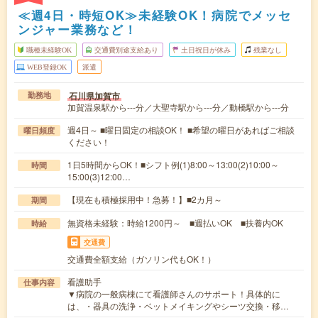
≪週4日・時短OK≫未経験OK！病院でメッセ
ンジャー業務など！
職種未経験OK
交通費別途支給あり
土日祝日が休み
残業なし
WEB登録OK
派遣
石川県加賀市
勤務地
加賀温泉駅から---分／大聖寺駅から---分／動橋駅から---分
週4日～ ■曜日固定の相談OK！ ■希望の曜日があればご相談
曜日頻度
ください！
1日5時間からOK！■シフト例(1)8:00～13:00(2)10:00～
時間
15:00(3)12:00…
【現在も積極採用中！急募！】■2カ月～
期間
無資格未経験：時給1200円～ ■週払いOK ■扶養内OK
時給
交通費
交通費全額支給（ガソリン代もOK！）
看護助手
仕事内容
▼病院の一般病棟にて看護師さんのサポート！具体的に
は、・器具の洗浄・ベットメイキングやシーツ交換・移…