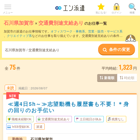
メニュー
気になる!
ログイン
検索
石川県加賀市
×
交通費別途支給あり
のお仕事一覧
加賀市の派遣のお仕事情報です。
オフィスワーク・事務系
、
営業・販売・サービス系
、
クリエイティブ系
などのお仕事を取り揃えています。交通費別途支給ありの条件の
他に、
職種未経験OK
、
残業なし
、
友だちと一緒の応募OK
などのこだわり条件も取り
揃えています。
条件の変更
石川県加賀市 / 交通費別途支給あり
75
1,323
全
件
平均時給:
円
時給順
新着順
未読
掲載日
2026/08/07
NEW
≪週4日5h～≫志望動機も履歴書も不要！＊身
の回りのお手伝い
職種未経験OK
交通費別途支給あり
土日祝日が休み
残業なし
WEB登録OK
派遣
石川県加賀市
勤務地