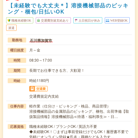
【未経験でも大丈夫＊】溶接機械部品のピッキ
ング・梱包/日払いOK
職種未経験OK
交通費別途支給あり
土日祝日が休み
WEB登録OK
派遣
石川県加賀市
勤務地
月～金
曜日頻度
08:30～17:00
時間
長期でお仕事できる方、大歓迎！
期間
時給1180円
時給
交通費
交通費規定内支給
軽作業（仕分け・ピッキング・検品、商品管理）
仕事内容
溶接機械部品の金属部品のピッキング、梱包、出荷準備【取
扱製品情報】溶接機械部品≪待遇・福利厚生≫・日…
職種未経験OK / ブランクOK / 英語力不要
応募資格
◆未経験OK！〇まずは事前登録だけでもOK！履歴書不要で
気軽にオンライン登録★氏名・職種などを入力す…