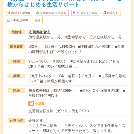
験からはじめる生活サポート
職種未経験OK
交通費別途支給あり
土日祝日が休み
残業なし
WEB登録OK
派遣
石川県加賀市
勤務地
加賀温泉駅から---分／大聖寺駅から---分／動橋駅から---分
週3日～（週2日～も相談OK） ■曜日固定の相談OK！ ■希望
曜日頻度
の曜日があればご相談ください！
9:00～18:00（休憩60分）■ご希望があれば下記シフトも
時間
OK！早番 7:00～16:00遅番 …
【8月中のスタートOK！急募！】2カ月～ ■ご応募から最短
期間
2～3日後に就業が可能です！
無資格未経験：時給1300円～ ■週払いOK ■扶養内OK ■
時給
日収1万400円以上
交通費
交通費全額支給（ガソリン代もOK！）
介護関連
仕事内容
「え？意外に簡単！」と思うくらい、スグできる仕事からス
タート！経験がなくて不安だった方も、皆さん問題…