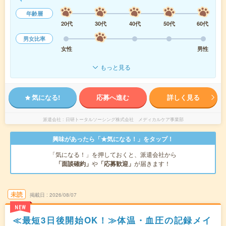
年齢層
20代
30代
40代
50代
60代
男女比率
女性
男性
もっと見る
気になる!
応募へ進む
詳しく見る
派遣会社
日研トータルソーシング株式会社 メディカルケア事業部
興味があったら「★気になる！」をタップ！
「気になる！」を押しておくと、派遣会社から
「面談確約」
や
「応募歓迎」
が届きます！
未読
掲載日
2026/08/07
NEW
≪最短3日後開始OK！≫体温・血圧の記録メイ