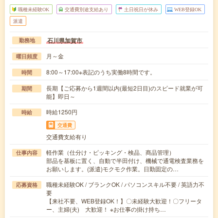
職種未経験OK
交通費別途支給あり
土日祝日が休み
WEB登録OK
派遣
石川県加賀市
勤務地
月～金
曜日頻度
8:00～17:00※表記のうち実働8時間です。
時間
長期【ご応募から1週間以内(最短2日目)のスピード就業が可
期間
能】即日～
時給1250円
時給
交通費
交通費支給有り
軽作業（仕分け・ピッキング・検品、商品管理）
仕事内容
部品を基板に置く、自動で半田付け、機械で通電検査業務を
お願いします。(派遣)モクモク作業。日勤固定の…
職種未経験OK / ブランクOK / パソコンスキル不要 / 英語力不
応募資格
要
【来社不要、WEB登録OK！】〇未経験大歓迎！〇フリータ
ー、主婦(夫) 大歓迎！ ※お仕事の掛け持ち…