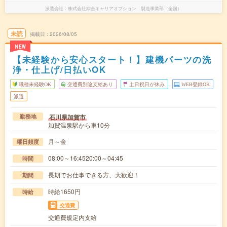
派遣会社
株式会社綜合キャリアオプション 製造事業部（全国）
未読
掲載日
2026/08/05
NEW
【未経験から安心スタート！】建機パーツの洗
浄・仕上げ/日払いOK
職種未経験OK
交通費別途支給あり
土日祝日が休み
WEB登録OK
派遣
石川県加賀市
勤務地
加賀温泉駅から車10分
月～金
曜日頻度
08:00～16:4520:00～04:45
時間
長期でお仕事できる方、大歓迎！
期間
時給1650円
時給
交通費
交通費規定内支給