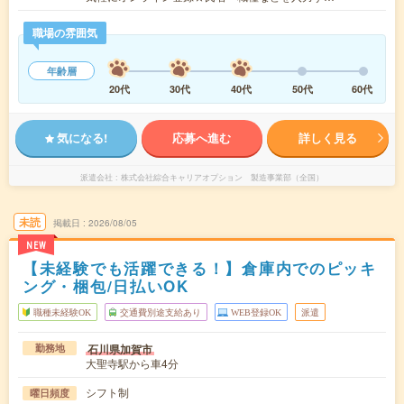
職場の雰囲気
年齢層
20代
30代
40代
50代
60代
気になる!
応募へ進む
詳しく見る
派遣会社
株式会社綜合キャリアオプション 製造事業部（全国）
未読
掲載日
2026/08/05
NEW
【未経験でも活躍できる！】倉庫内でのピッキ
ング・梱包/日払いOK
職種未経験OK
交通費別途支給あり
WEB登録OK
派遣
石川県加賀市
勤務地
大聖寺駅から車4分
シフト制
曜日頻度