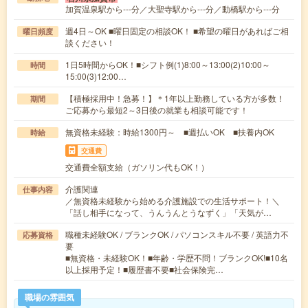
加賀温泉駅から---分／大聖寺駅から---分／動橋駅から---分
週4日～OK ■曜日固定の相談OK！ ■希望の曜日があればご相
曜日頻度
談ください！
1日5時間からOK！■シフト例(1)8:00～13:00(2)10:00～
時間
15:00(3)12:00…
【積極採用中！急募！】＊1年以上勤務している方が多数！
期間
ご応募から最短2～3日後の就業も相談可能です！
無資格未経験：時給1300円～ ■週払いOK ■扶養内OK
時給
交通費
交通費全額支給（ガソリン代もOK！）
介護関連
仕事内容
／無資格未経験から始める介護施設での生活サポート！＼
「話し相手になって、うんうんとうなずく」「天気が…
職種未経験OK / ブランクOK / パソコンスキル不要 / 英語力不
応募資格
要
■無資格・未経験OK！■年齢・学歴不問！ブランクOK!■10名
以上採用予定！■履歴書不要■社会保険完…
職場の雰囲気