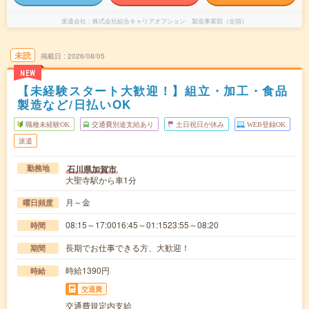
派遣会社
株式会社綜合キャリアオプション 製造事業部（全国）
未読
掲載日
2026/08/05
NEW
【未経験スタート大歓迎！】組立・加工・食品
製造など/日払いOK
職種未経験OK
交通費別途支給あり
土日祝日が休み
WEB登録OK
派遣
石川県加賀市
勤務地
大聖寺駅から車1分
月～金
曜日頻度
08:15～17:0016:45～01:1523:55～08:20
時間
長期でお仕事できる方、大歓迎！
期間
時給1390円
時給
交通費
交通費規定内支給