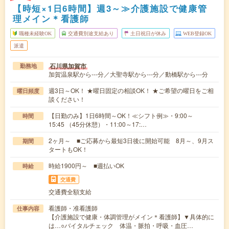
【時短×1日6時間】週3～≫介護施設で健康管
理メイン＊看護師
職種未経験OK
交通費別途支給あり
土日祝日が休み
WEB登録OK
派遣
石川県加賀市
勤務地
加賀温泉駅から---分／大聖寺駅から---分／動橋駅から---分
週3日～OK！ ★曜日固定の相談OK！ ★ご希望の曜日をご相
曜日頻度
談ください！
【日勤のみ】1日6時間～OK！≪シフト例≫・9:00～
時間
15:45 （45分休憩）・11:00～17:…
2ヶ月～ ■ご応募から最短3日後に開始可能 8月～、9月ス
期間
タートもOK！
時給1900円～ ■週払いOK
時給
交通費
交通費全額支給
看護師・准看護師
仕事内容
【介護施設で健康・体調管理がメイン＊看護師】▼具体的に
は…○バイタルチェック 体温・脈拍・呼吸・血圧…