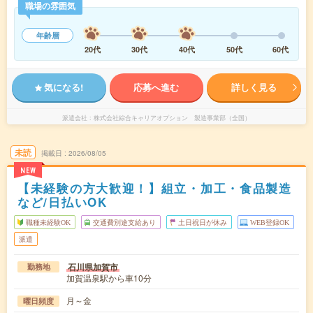
職場の雰囲気
年齢層
20代
30代
40代
50代
60代
気になる!
応募へ進む
詳しく見る
派遣会社
株式会社綜合キャリアオプション 製造事業部（全国）
未読
掲載日
2026/08/05
NEW
【未経験の方大歓迎！】組立・加工・食品製造
など/日払いOK
職種未経験OK
交通費別途支給あり
土日祝日が休み
WEB登録OK
派遣
石川県加賀市
勤務地
加賀温泉駅から車10分
月～金
曜日頻度