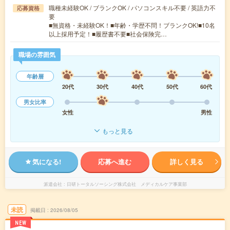
職種未経験OK / ブランクOK / パソコンスキル不要 / 英語力不
応募資格
要
■無資格・未経験OK！■年齢・学歴不問！ブランクOK!■10名
以上採用予定！■履歴書不要■社会保険完…
職場の雰囲気
年齢層
20代
30代
40代
50代
60代
男女比率
女性
男性
もっと見る
気になる!
応募へ進む
詳しく見る
派遣会社
日研トータルソーシング株式会社 メディカルケア事業部
未読
掲載日
2026/08/05
NEW