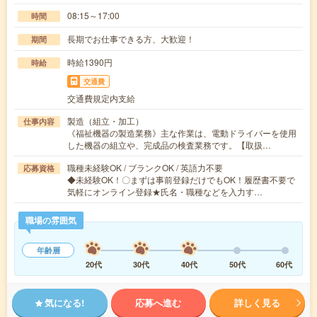
08:15～17:00
時間
長期でお仕事できる方、大歓迎！
期間
時給1390円
時給
交通費
交通費規定内支給
製造（組立・加工）
仕事内容
《福祉機器の製造業務》主な作業は、電動ドライバーを使用
した機器の組立や、完成品の検査業務です。【取扱…
職種未経験OK / ブランクOK / 英語力不要
応募資格
◆未経験OK！〇まずは事前登録だけでもOK！履歴書不要で
気軽にオンライン登録★氏名・職種などを入力す…
職場の雰囲気
年齢層
20代
30代
40代
50代
60代
気になる!
応募へ進む
詳しく見る