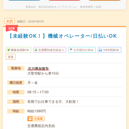
派遣会社
株式会社綜合キャリアオプション 製造事業部（全国）
未読
掲載日
2026/08/05
NEW
【未経験OK！】機械オペレーター/日払いOK
職種未経験OK
交通費別途支給あり
土日祝日が休み
WEB登録OK
派遣
石川県加賀市
勤務地
大聖寺駅から車10分
月～金
曜日頻度
08:15～17:00
時間
長期でお仕事できる方、大歓迎！
期間
時給1390円
時給
交通費
交通費規定内支給