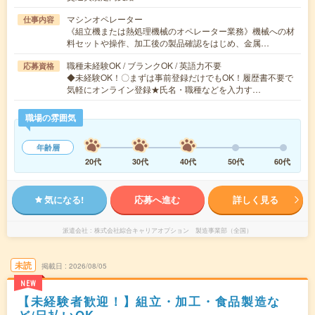
マシンオペレーター
仕事内容
《組立機または熱処理機械のオペレーター業務》機械への材
料セットや操作、加工後の製品確認をはじめ、金属…
職種未経験OK / ブランクOK / 英語力不要
応募資格
◆未経験OK！〇まずは事前登録だけでもOK！履歴書不要で
気軽にオンライン登録★氏名・職種などを入力す…
職場の雰囲気
年齢層
20代
30代
40代
50代
60代
気になる!
応募へ進む
詳しく見る
派遣会社
株式会社綜合キャリアオプション 製造事業部（全国）
未読
掲載日
2026/08/05
NEW
【未経験者歓迎！】組立・加工・食品製造な
ど/日払いOK