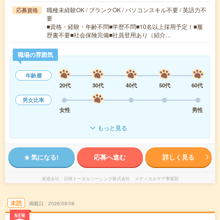
職種未経験OK / ブランクOK / パソコンスキル不要 / 英語力不
応募資格
要
■資格・経験・年齢不問■学歴不問■10名以上採用予定！■履
歴書不要■社会保険完備■社員登用あり（紹介…
職場の雰囲気
年齢層
20代
30代
40代
50代
60代
男女比率
女性
男性
もっと見る
気になる!
応募へ進む
詳しく見る
派遣会社
日研トータルソーシング株式会社 メディカルケア事業部
未読
掲載日
2026/08/06
NEW