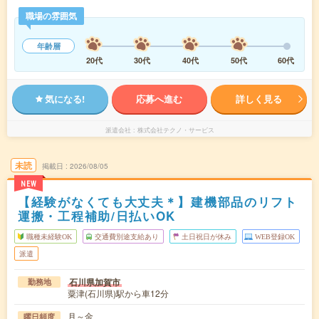
職場の雰囲気
年齢層
20代
30代
40代
50代
60代
気になる!
応募へ進む
詳しく見る
派遣会社
株式会社テクノ・サービス
未読
掲載日
2026/08/05
NEW
【経験がなくても大丈夫＊】建機部品のリフト
運搬・工程補助/日払いOK
職種未経験OK
交通費別途支給あり
土日祝日が休み
WEB登録OK
派遣
石川県加賀市
勤務地
粟津(石川県)駅から車12分
月～金
曜日頻度