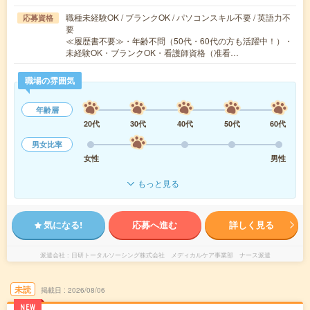
職種未経験OK / ブランクOK / パソコンスキル不要 / 英語力不
応募資格
要
≪履歴書不要≫・年齢不問（50代・60代の方も活躍中！）・
未経験OK・ブランクOK・看護師資格（准看…
職場の雰囲気
年齢層
20代
30代
40代
50代
60代
男女比率
女性
男性
もっと見る
気になる!
応募へ進む
詳しく見る
派遣会社
日研トータルソーシング株式会社 メディカルケア事業部 ナース派遣
未読
掲載日
2026/08/06
NEW