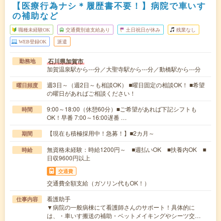
【医療行為ナシ＊履歴書不要！】病院で車いす
の補助など
職種未経験OK
交通費別途支給あり
土日祝日が休み
残業なし
WEB登録OK
派遣
石川県加賀市
勤務地
加賀温泉駅から---分／大聖寺駅から---分／動橋駅から---分
週3日～（週2日～も相談OK） ■曜日固定の相談OK！ ■希望
曜日頻度
の曜日があればご相談ください！
9:00～18:00（休憩60分）■ご希望があれば下記シフトも
時間
OK！早番 7:00～16:00遅番 …
【現在も積極採用中！急募！】■2カ月～
期間
無資格未経験：時給1200円～ ■週払いOK ■扶養内OK ■
時給
日収9600円以上
交通費
交通費全額支給（ガソリン代もOK！）
看護助手
仕事内容
▼病院の一般病棟にて看護師さんのサポート！具体的に
は、・車いす搬送の補助・ベットメイキングやシーツ交…