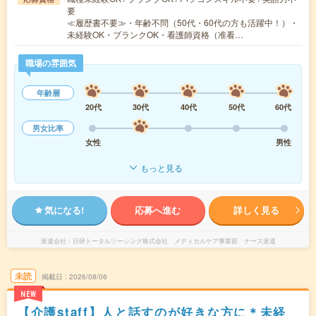
要
≪履歴書不要≫・年齢不問（50代・60代の方も活躍中！）・
未経験OK・ブランクOK・看護師資格（准看…
職場の雰囲気
年齢層
20代
30代
40代
50代
60代
男女比率
女性
男性
もっと見る
気になる!
応募へ進む
詳しく見る
派遣会社
日研トータルソーシング株式会社 メディカルケア事業部 ナース派遣
未読
掲載日
2026/08/06
NEW
【介護staff】人と話すのが好きな方に＊未経