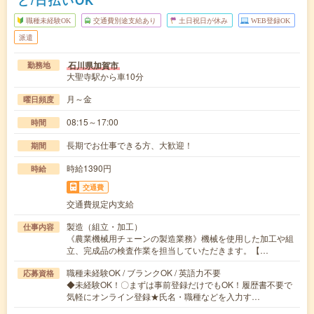
職種未経験OK
交通費別途支給あり
土日祝日が休み
WEB登録OK
派遣
石川県加賀市
勤務地
大聖寺駅から車10分
月～金
曜日頻度
08:15～17:00
時間
長期でお仕事できる方、大歓迎！
期間
時給1390円
時給
交通費
交通費規定内支給
製造（組立・加工）
仕事内容
《農業機械用チェーンの製造業務》機械を使用した加工や組
立、完成品の検査作業を担当していただきます。【…
職種未経験OK / ブランクOK / 英語力不要
応募資格
◆未経験OK！〇まずは事前登録だけでもOK！履歴書不要で
気軽にオンライン登録★氏名・職種などを入力す…