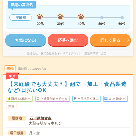
職場の雰囲気
年齢層
20代
30代
40代
50代
60代
気になる!
応募へ進む
詳しく見る
派遣会社
株式会社綜合キャリアオプション 製造事業部（全国）
未読
掲載日
2026/08/05
NEW
【未経験でも大丈夫＊】組立・加工・食品製造
など/日払いOK
職種未経験OK
交通費別途支給あり
土日祝日が休み
WEB登録OK
派遣
石川県加賀市
勤務地
大聖寺駅から車10分
月～金
曜日頻度