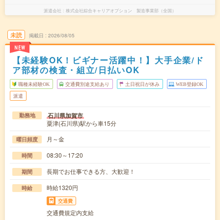
派遣会社
株式会社綜合キャリアオプション 製造事業部（全国）
未読
掲載日
2026/08/05
NEW
【未経験OK！ビギナー活躍中！】大手企業/ド
ア部材の検査・組立/日払いOK
職種未経験OK
交通費別途支給あり
土日祝日が休み
WEB登録OK
派遣
石川県加賀市
勤務地
粟津(石川県)駅から車15分
月～金
曜日頻度
08:30～17:20
時間
長期でお仕事できる方、大歓迎！
期間
時給1320円
時給
交通費
交通費規定内支給