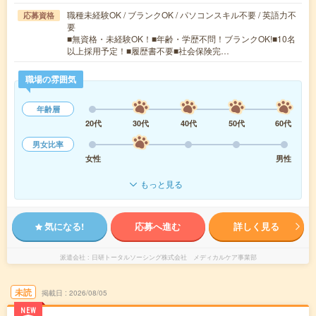
職種未経験OK / ブランクOK / パソコンスキル不要 / 英語力不
応募資格
要
■無資格・未経験OK！■年齢・学歴不問！ブランクOK!■10名
以上採用予定！■履歴書不要■社会保険完…
職場の雰囲気
年齢層
20代
30代
40代
50代
60代
男女比率
女性
男性
もっと見る
気になる!
応募へ進む
詳しく見る
派遣会社
日研トータルソーシング株式会社 メディカルケア事業部
未読
掲載日
2026/08/05
NEW