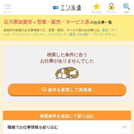
メニュー
気になる!
ログイン
検索
石川県加賀市
×
営業・販売・サービス系
のお仕事一覧
加賀市の派遣のお仕事情報です。営業・販売・サービス系のお仕事には、
販売（アパ
レル・ファッション・コスメ）
、
レジスタッフ・販売（その他）
、
テレマーケティン
グ・テレフォンオペレーター・コールセンター
などがあります。さらに、
短期
・
単発
などの期間や、
職種未経験OK
などのこだわり条件で絞り込んでいただけます。
検索した条件に合う
お仕事がありませんでした
条件を変更して再検索
検索条件を追加して絞り込む
職種
でお仕事情報を絞り込む