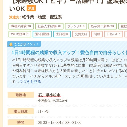
【未経験OK！ビギナー活躍中！】塗装後
いOK
派遣
軽作業・物流・配送系
派遣先
職種未経験OK
社会人未経験OK
ブランクOK
既卒第二新卒OK
複数
WEB登録OK
週5日勤務
土日祝休
交費支給
制服
日払いOK
ここがポイント！
1日1時間程の残業で収入アップ！髪色自由で自分らしく
≪1日1時間程の残業で収入アップ≫残業は月20時間未満で、ほどよ
≫明るすぎたり奇抜でなければ基本的に自由！(規定有)≪動きやすい
の悩み解消！≪未経験の方も大歓迎≫新しいことにチャレンジするの
ています！イチからスキルUP・ステップUP目指していきましょう！
ず…
つづきを見る
勤務地
石川県小松市
小松駅から車15分
曜日頻度
月～金
時間
06:00～15:0012:00～21:00