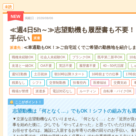
未読
NEW
掲載日
2026/08/06
≪週4日5h～≫志望動機も履歴書も不要
手伝い
派遣
≪車通勤もOK！≫ご自宅近くでご希望の勤務地を紹介し
派遣先
職種未経験OK
社会人未経験OK
ブランクOK
既卒第二新卒OK
10
友達と一緒OK
OA不要
英語不要
履歴書不要
40～50代活躍
し
週5日勤務
土日祝休
朝10時以降スタート
16時前までの仕事
17時
残業なし
シフト
交替制勤務
扶養控内
医療福祉
交費支給
職場が禁煙
派遣多
電話対応なし
ルーティン
自転車・バイクOK
ここがポイント！
志望動機は「何となく…」でもOK！シフトの組み方も
▼立派な志望動機なんていりません。「何となく…」とか「近所が良
事を始めた後に、少しでも「やってよかった」と思っていただければ
お任せするのは、施設に入居するお年寄りの身の回りのお手伝い。食