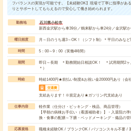
フバランスの実現が可能です。【未経験OK】現場で丁寧に指導があ
りとサポートしてもらえるので安心して働き始められます。
勤務地
石川県小松市
新西金沢駅から車39分／鶴来駅から車24分／金沢駅か
曜日頻度
月～日のうち週3～OK！（シフト制）＊平日のみなど
時間
5：00～9：00（実働4時間）
期間
即日～長期 ＊勤務開始日相談OK！ ＊試用期間2
＊）
時給
時給1400円★前払い制度&お祝い金20000円あり（会
交通費
支給あります！※規定あり★ガソリン代支給あり
仕事内容
軽作業（仕分け・ピッキング・検品、商品管理）
【早朝の病棟お手伝い（看護補助者）】・入退院の準
換・食事の配膳～下膳・ベッドメーキング・備品の管
応募資格
職種未経験OK / ブランクOK / パソコンスキル不要 /