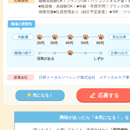
応募資格
職種未経験OK / ブランクOK / パソコンスキル不要 /
■無資格・未経験OK！■年齢・学歴不問！ブランクOK
保険完備■社員登用あり（紹介予定派遣）★WE…
つづ
職場の雰囲気
年齢層
男女比率
20代
30代
40代
50代
60代
職場の様子
仕事の仕方
活気がある
しずか
日研トータルソーシング株式会社 メディカルケア事
派遣会社
応募する
気になる！
興味があったら「★気になる！」を
「気になる！」を押しておくと、派遣会社から
「面談確約