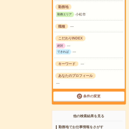
勤務地
小松市
勤務エリア
職種
---
こだわりINDEX
---
絶対
---
できれば
キーワード
---
あなたのプロフィール
---
条件の変更
他の検索結果を見る
勤務地でお仕事情報をさがす