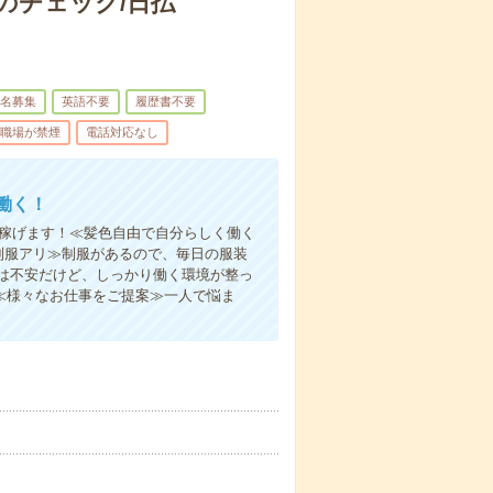
のチェック/日払
名募集
英語不要
履歴書不要
職場が禁煙
電話対応なし
働く！
く稼げます！≪髪色自由で自分らしく働く
制服アリ≫制服があるので、毎日の服装
は不安だけど、しっかり働く環境が整っ
≪様々なお仕事をご提案≫一人で悩ま