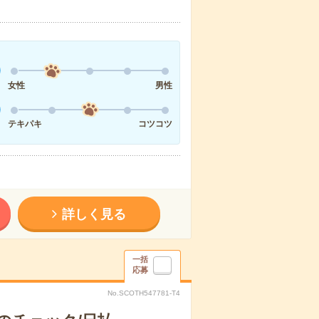
女性
男性
テキパキ
コツコツ
詳しく見る
一括
応募
No.SCOTH547781-T4