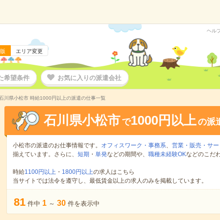
ヘル
版
エリア変更
た希望条件
お気に入りの派遣会社
石川県小松市 時給1000円以上の派遣の仕事一覧
石川県小松市
1000円以上
で
の派
小松市の派遣のお仕事情報です。
オフィスワーク・事務系
、
営業・販売・サー
揃えています。さらに、
短期
・
単発
などの期間や、
職種未経験OK
などのこだ
時給
1100円以上
・
1800円以上
の求人はこちら
当サイトでは法令を遵守し、最低賃金以上の求人のみを掲載しています。
81
1
30
件中
～
件を表示中