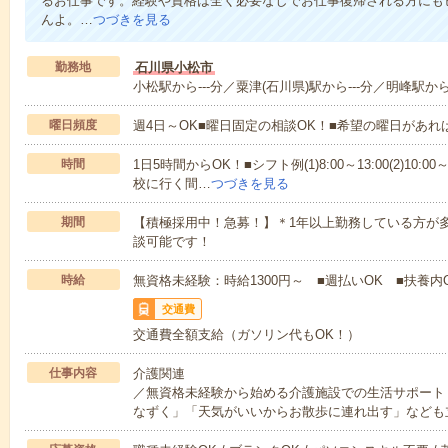
るお仕事です。経験や資格は全く必要なしでお仕事復帰される方にも
んよ。…
つづきを見る
勤務地
石川県小松市
小松駅から---分／粟津(石川県)駅から---分／明峰駅から-
曜日頻度
週4日～OK■曜日固定の相談OK！■希望の曜日があ
時間
1日5時間からOK！■シフト例(1)8:00～13:00(2)10:00～
校に行く間…
つづきを見る
期間
【積極採用中！急募！】＊1年以上勤務している方が多
談可能です！
時給
無資格未経験：時給1300円～ ■週払いOK ■扶養内
交通費
交通費全額支給（ガソリン代もOK！）
仕事内容
介護関連
／無資格未経験から始める介護施設での生活サポート
なずく」「天気がいいからお散歩に連れ出す」なども