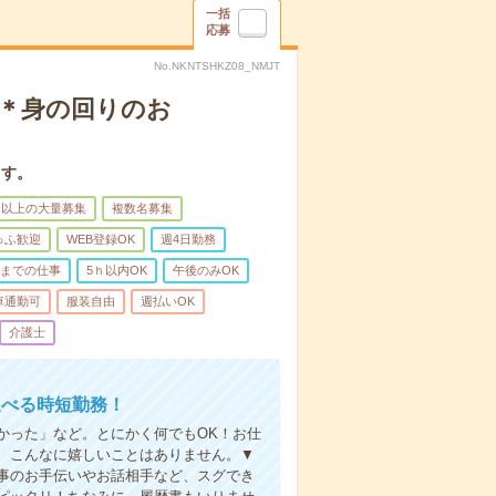
一括
応募
No.NKNTSHKZ08_NMJT
！＊身の回りのお
ます。
名以上の大量募集
複数名募集
ゅふ歓迎
WEB登録OK
週4日勤務
前までの仕事
5ｈ以内OK
午後のみOK
車通勤可
服装自由
週払いOK
介護士
選べる時短勤務！
かった」など。とにかく何でもOK！お仕
、こんなに嬉しいことはありません。▼
事のお手伝いやお話相手など、スグでき