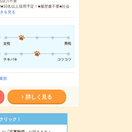
 英語力不要
!■10名以上採用予定！■履歴書不要■社会
きを見る
女性
男性
テキパキ
コツコツ
業部
詳しく見る
クリック！
」
や
「応募歓迎」
が届きます！