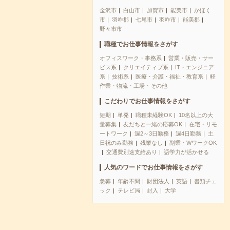
金沢市
白山市
加賀市
能美市
かほく
市
羽咋郡
七尾市
羽咋市
能美郡
野々市市
職種でお仕事情報をさがす
オフィスワーク・事務系
営業・販売・サー
ビス系
クリエイティブ系
IT・エンジニア
系
技術系
医療・介護・福祉・教育系
軽
作業・物流・工場・その他
こだわりでお仕事情報をさがす
短期
単発
職種未経験OK
10名以上の大
量募集
友だちと一緒の応募OK
在宅・リモ
ートワーク
週2～3日勤務
週4日勤務
土
日祝のみ勤務
残業なし
副業・WワークOK
交通費別途支給あり
語学力が活かせる
人気のワードでお仕事情報をさがす
急募
年齢不問
財団法人
英語
書類チェ
ック
テレビ局
封入
大学