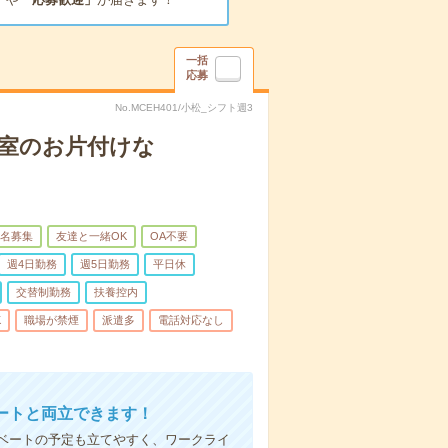
一括
応募
No.MCEH401/小松_シフト週3
病室のお片付けな
名募集
友達と一緒OK
OA不要
週4日勤務
週5日勤務
平日休
交替制勤務
扶養控内
K
職場が禁煙
派遣多
電話対応なし
ートと両立できます！
ベートの予定も立てやすく、ワークライ