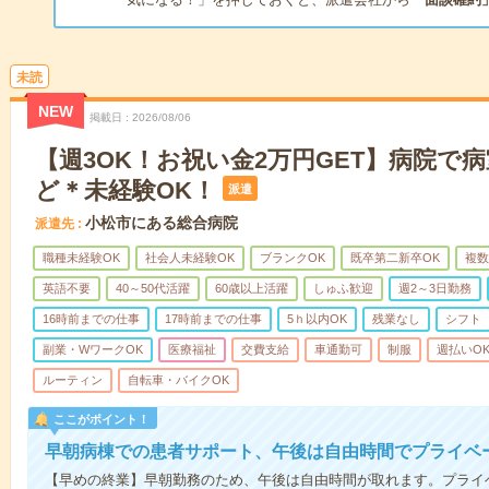
未読
NEW
掲載日
2026/08/06
【週3OK！お祝い金2万円GET】病院で
ど＊未経験OK！
派遣
小松市にある総合病院
派遣先
職種未経験OK
社会人未経験OK
ブランクOK
既卒第二新卒OK
複数
英語不要
40～50代活躍
60歳以上活躍
しゅふ歓迎
週2～3日勤務
16時前までの仕事
17時前までの仕事
5ｈ以内OK
残業なし
シフト
副業・WワークOK
医療福祉
交費支給
車通勤可
制服
週払いO
ルーティン
自転車・バイクOK
ここがポイント！
早朝病棟での患者サポート、午後は自由時間でプライベ
【早めの終業】早朝勤務のため、午後は自由時間が取れます。プライ