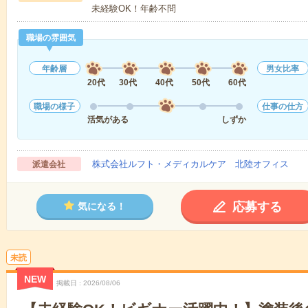
未経験OK！年齢不問
職場の雰囲気
年齢層
男女比率
20代
30代
40代
50代
60代
職場の様子
仕事の仕方
活気がある
しずか
株式会社ルフト・メディカルケア 北陸オフィス
派遣会社
応募する
気になる！
未読
NEW
掲載日
2026/08/06