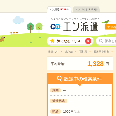
エン派遣
5088
件
エンバイト
9279
件
ちょうど良いワークライフバランスが叶う
北信越
気になる！リスト
0
保存し
派遣TOP
北信越
石川県
石川県小松市
,
1
3
2
8
平均時給:
円
設定中の検索条件
期間
---
派遣形式
---
時給
1000円以上