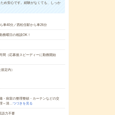
るため安心です。経験がなくても、しっか
ら車40分／西松任駅から車26分
勤務曜日の相談OK！
ヶ月間（応募後スピーディーに勤務開始
社規定内）
備・病室の整理整頓・カーテンなどの交
理～清…
つづきを見る
 英語力不要