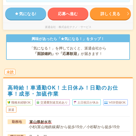
気になる!
応募へ進む
詳しく見る
派遣会社
株式会社テクノ・サービス
興味があったら「★気になる！」をタップ！
「気になる！」を押しておくと、派遣会社から
「面談確約」
や
「応募歓迎」
が届きます！
未読
高時給！車通勤OK！土日休み！日勤のお仕
事！成形・加硫作業
職種未経験OK
交通費別途支給あり
土日祝日が休み
WEB登録OK
派遣
富山県射水市
勤務地
小杉(富山地鉄線)駅から徒歩15分／小杉駅から徒歩15分