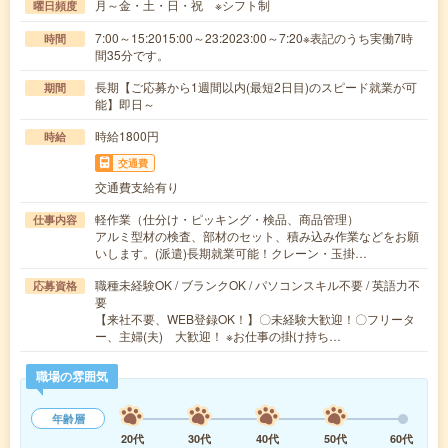
月～金・土・日・祝 ※シフト制
曜日頻度
7:00～15:2015:00～23:2023:00～7:20※表記のうち実働7時
時間
間35分です。
長期【ご応募から1週間以内(最短2日目)のスピード就業が可
期間
能】即日～
時給1800円
時給
交通費
交通費支給有り
軽作業（仕分け・ピッキング・検品、商品管理）
仕事内容
アルミ型材の検査、部材のセット、積み込み作業などをお願
いします。(派遣)長期就業可能！クレーン・玉掛…
職種未経験OK / ブランクOK / パソコンスキル不要 / 英語力不
応募資格
要
【来社不要、WEB登録OK！】〇未経験大歓迎！〇フリータ
ー、主婦(夫) 大歓迎！ ※お仕事の掛け持ち…
職場の雰囲気
年齢層
20代
30代
40代
50代
60代