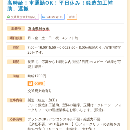
高時給！車通勤OK！平日休み！鍛造加工補
助、運搬
交通費別途支給あり
WEB登録OK
派遣
富山県射水市
勤務地
月～金・土・日・祝 ※シフト制
曜日頻度
7:50～16:0015:50～0:0023:50～8:00※表記のうち実働7時間
時間
25分です。
長期【ご応募から1週間以内(最短2日目)のスピード就業が可
期間
能】即日～
時給1700円
時給
交通費
交通費支給有り
製造（組立・加工）
仕事内容
アルミ鍛造加工補助、型枠の清掃、玉掛け・クレーン・フォ
ークリフトでの運搬業務をお願いします。(派遣)…
ブランクOK / パソコンスキル不要 / 英語力不要
応募資格
【来社不要、WEB登録OK！】〇フォークリフトの資格をお
持ちの方〇フリーター、主婦(夫) 大歓迎！ …