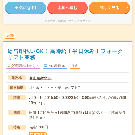
気になる!
応募へ進む
詳しく見る
派遣会社
株式会社テクノ・サービス
未読
給与即払いOK！高時給！平日休み！フォーク
リフト業務
交通費別途支給あり
WEB登録OK
派遣
富山県射水市
勤務地
月～金・土・日・祝 ※シフト制
曜日頻度
7:50～16:0015:50～0:0023:50～8:00※表記のうち実働7時間
時間
25分です。
長期【ご応募から1週間以内(最短2日目)のスピード就業が可
期間
能】即日～
時給1700円
時給