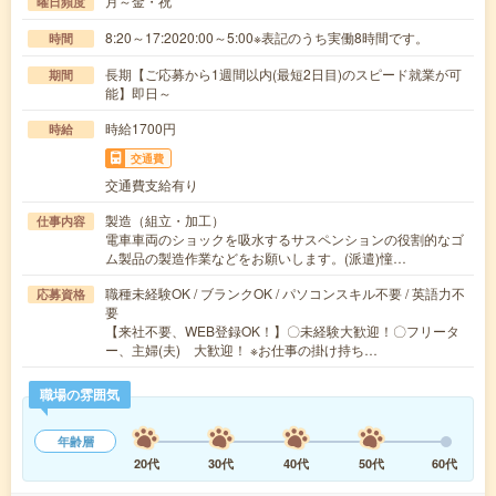
月～金・祝
曜日頻度
8:20～17:2020:00～5:00※表記のうち実働8時間です。
時間
長期【ご応募から1週間以内(最短2日目)のスピード就業が可
期間
能】即日～
時給1700円
時給
交通費
交通費支給有り
製造（組立・加工）
仕事内容
電車車両のショックを吸水するサスペンションの役割的なゴ
ム製品の製造作業などをお願いします。(派遣)憧…
職種未経験OK / ブランクOK / パソコンスキル不要 / 英語力不
応募資格
要
【来社不要、WEB登録OK！】〇未経験大歓迎！〇フリータ
ー、主婦(夫) 大歓迎！ ※お仕事の掛け持ち…
職場の雰囲気
年齢層
20代
30代
40代
50代
60代