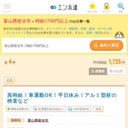
メニュー
気になる!
ログイン
検索
富山県射水市
×
時給1700円以上
のお仕事一覧
射水市の派遣のお仕事情報です。
オフィスワーク・事務系
、
営業・販売・サービス系
、
クリエイティブ系
などのお仕事を取り揃えています。さらに、
短期
・
単発
などの期
間や、
職種未経験OK
などのこだわり条件で絞り込んでいただけます。
条件の変更
富山県射水市 / 時給1700円以上
4
1,725
全
件
平均時給:
円
時給順
新着順
未読
高時給！車通勤OK！平日休み！アルミ型材の
検査など
職種未経験OK
交通費別途支給あり
WEB登録OK
派遣
富山県射水市
勤務地