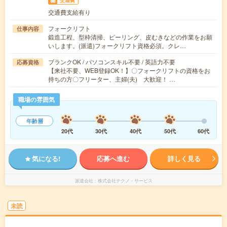
交通費
交通費支給有り
フォークリフト
仕事内容
鍛造工程、型枠清掃、ピーリング、皮むきなどの作業をお願
いします。(派遣)フォークリフト資格必須。クレ…
ブランクOK / パソコンスキル不要 / 英語力不要
応募資格
【来社不要、WEB登録OK！】〇フォークリフトの資格をお
持ちの方〇フリーター、主婦(夫) 大歓迎！ …
職場の雰囲気
年齢層
20代
30代
40代
50代
60代
気になる!
応募へ進む
詳しく見る
派遣会社
株式会社テクノ・サービス
未読