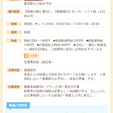
森本駅から徒歩15分
【勤務日数】週3日～ 【勤務曜日】月～日・シフト制（土日
曜日頻度
休み可）
6時間～▼シフト9:00～16:007:00～17:0011:00～20:00
時間
長期
期間
時給1250～1400円 ■未経験者時給1250円 ■経験者時給
時給
1350円 ■介護福祉士時給1400円 ★日払い・週払い制度あ
り ※規約の詳細は、ご就業時に担当にお問合せ下さいませ
交通費
交通費支給（規定有）
看護助手
仕事内容
患者さんの快適な入院生活のサポートをお願いします。≪具
体的には≫＊看護師のお手伝い…器具の準備・片付…
職種未経験OK / ブランクOK / 英語力不要
応募資格
医療系の知識や経験は必要なし！未経験の方も、久しぶりに
お仕事復帰したい方も歓迎♪＊家庭と上手に両立し…
職場の雰囲気