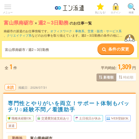
メニュー
気になる!
ログイン
検索
富山県南砺市
×
週2～3日勤務
のお仕事一覧
南砺市の派遣のお仕事情報です。
オフィスワーク・事務系
、
営業・販売・サービス系
、
クリエイティブ系
などのお仕事を取り揃えています。週2～3日勤務の条件の他に、
交通費別途支給あり
、
職種未経験OK
、
残業なし
などのこだわり条件も取り揃えていま
す。
条件の変更
富山県南砺市 / 週2～3日勤務
1
1,309
全
件
平均時給:
円
時給順
新着順
未読
掲載日
2026/07/31
専門性とやりがいを両立！サポート体制もバッ
チリ○経験不問／看護助手
職種未経験OK
交通費別途支給あり
土日祝日が休み
WEB登録OK
派遣
富山県南砺市
勤務地