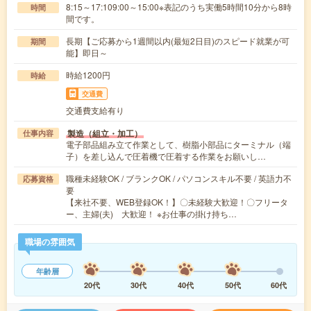
8:15～17:109:00～15:00※表記のうち実働5時間10分から8時
時間
間です。
長期【ご応募から1週間以内(最短2日目)のスピード就業が可
期間
能】即日～
時給1200円
時給
交通費
交通費支給有り
製造（組立・加工）
仕事内容
電子部品組み立て作業として、樹脂小部品にターミナル（端
子）を差し込んで圧着機で圧着する作業をお願いし…
職種未経験OK / ブランクOK / パソコンスキル不要 / 英語力不
応募資格
要
【来社不要、WEB登録OK！】〇未経験大歓迎！〇フリータ
ー、主婦(夫) 大歓迎！ ※お仕事の掛け持ち…
職場の雰囲気
年齢層
20代
30代
40代
50代
60代