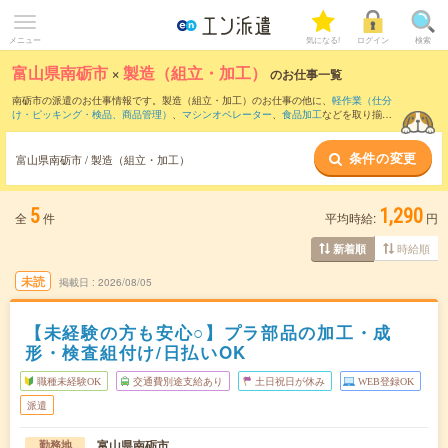
メニュー
気になる!
ログイン
検索
富山県南砺市
×
製造（組立・加工）
のお仕事一覧
南砺市の派遣のお仕事情報です。製造（組立・加工）のお仕事の他に、
軽作業（仕分
け・ピッキング・検品、商品管理）
、
マシンオペレーター
、
食品加工
などを取り揃え
ています。さらに、
短期
・
単発
などの期間や、
職種未経験OK
などのこだわり条件で絞
り込んでいただけます。職種辞典：
製造（組立・加工）のお仕事とは？とは？
条件の変更
富山県南砺市 / 製造（組立・加工）
5
1,290
全
件
平均時給:
円
時給順
新着順
未読
掲載日
2026/08/05
【未経験の方も安心○】プラ部品の加工・成
形・検査組付け/日払いOK
職種未経験OK
交通費別途支給あり
土日祝日が休み
WEB登録OK
派遣
富山県南砺市
勤務地