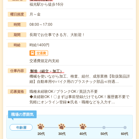
福光駅から徒歩16分
月～金
曜日頻度
08:00～17:00
時間
長期でお仕事できる方、大歓迎！
期間
時給1400円
時給
交通費
交通費規定内支給
製造（組立・加工）
仕事内容
機械を使いながら加工、検査、組付、成形業務【取扱製品詳
細】自動車用やバイク用のプラスチック部品≪待遇…
職種未経験OK / ブランクOK / 英語力不要
応募資格
◆未経験OK！〇まずは事前登録だけでもOK！履歴書不要で
気軽にオンライン登録★氏名・職種などを入力す…
職場の雰囲気
年齢層
20代
30代
40代
50代
60代