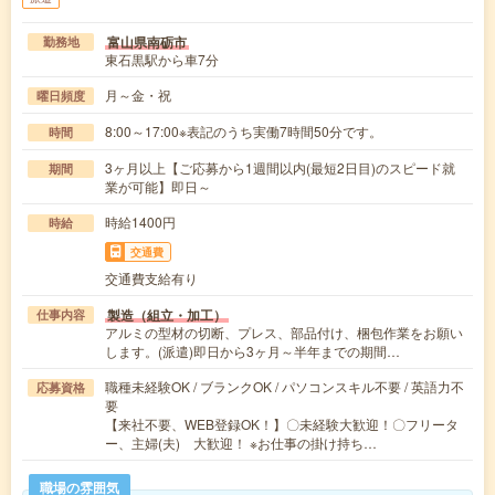
富山県南砺市
勤務地
東石黒駅から車7分
月～金・祝
曜日頻度
8:00～17:00※表記のうち実働7時間50分です。
時間
3ヶ月以上【ご応募から1週間以内(最短2日目)のスピード就
期間
業が可能】即日～
時給1400円
時給
交通費
交通費支給有り
製造（組立・加工）
仕事内容
アルミの型材の切断、プレス、部品付け、梱包作業をお願い
します。(派遣)即日から3ヶ月～半年までの期間…
職種未経験OK / ブランクOK / パソコンスキル不要 / 英語力不
応募資格
要
【来社不要、WEB登録OK！】〇未経験大歓迎！〇フリータ
ー、主婦(夫) 大歓迎！ ※お仕事の掛け持ち…
職場の雰囲気