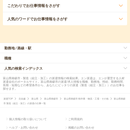
こだわり
でお仕事情報をさがす
人気のワード
でお仕事情報をさがす
勤務地 / 路線・駅
職種
人気の検索インデックス
富山県南砺市 - 製造（組立・加工）の派遣情報の検索結果。エン派遣は、エンが運営する人材
派遣会社のポータルサイト。富山県南砺市の派遣/求人情報を職種、勤務地、時給、勤務時間、
長期・短期などの希望条件から、あなたにピッタリの派遣（製造（組立・加工））のお仕事を
探せます。
派遣TOP
北信越
富山県
富山県南砺市
富山県南砺市 軽作業・物流・工場・その他
富山県南砺
市 製造（組立・加工）の派遣の仕事一覧
個人情報の取り扱いについて
ご利用規約
ヘルプ・お問い合わせ
掲載のお問い合わせ