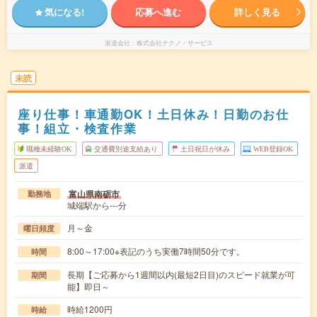
気になる!
応募へ進む
詳しく見る
派遣会社
株式会社テクノ・サービス
未読
座り仕事！車通勤OK！土日休み！日勤のお仕
事！組立・検査作業
職種未経験OK
交通費別途支給あり
土日祝日が休み
WEB登録OK
派遣
富山県南砺市
勤務地
城端駅から---分
月～金
曜日頻度
8:00～17:00※表記のうち実働7時間50分です。
時間
長期【ご応募から1週間以内(最短2日目)のスピード就業が可
期間
能】即日～
時給1200円
時給