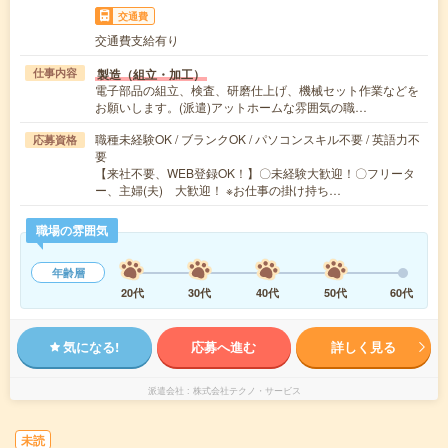
交通費
交通費支給有り
製造（組立・加工）
仕事内容
電子部品の組立、検査、研磨仕上げ、機械セット作業などを
お願いします。(派遣)アットホームな雰囲気の職…
職種未経験OK / ブランクOK / パソコンスキル不要 / 英語力不
応募資格
要
【来社不要、WEB登録OK！】〇未経験大歓迎！〇フリータ
ー、主婦(夫) 大歓迎！ ※お仕事の掛け持ち…
職場の雰囲気
年齢層
20代
30代
40代
50代
60代
気になる!
応募へ進む
詳しく見る
派遣会社
株式会社テクノ・サービス
未読