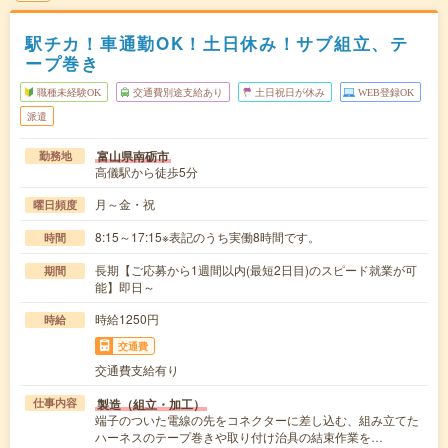
駅チカ！車通勤OK！土日休み！サブ組立、テ
ープ巻き
職種未経験OK
交通費別途支給あり
土日祝日が休み
WEB登録OK
派遣
富山県南砺市
勤務地
高儀駅から徒歩5分
月～金・祝
曜日頻度
8:15～17:15※表記のうち実働8時間です。
時間
長期【ご応募から1週間以内(最短2日目)のスピード就業が可
期間
能】即日～
時給1250円
時給
交通費
交通費支給有り
製造（組立・加工）
仕事内容
端子のついた電線の先をコネクターに差し込む、組み立てた
ハーネスのテープ巻きや取り付け治具の結束作業を…