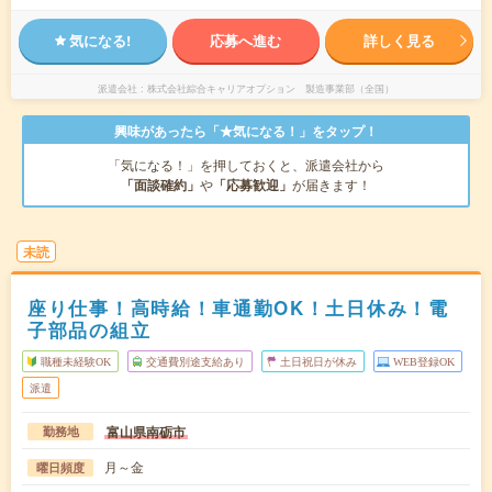
気になる!
応募へ進む
詳しく見る
派遣会社
株式会社綜合キャリアオプション 製造事業部（全国）
興味があったら「★気になる！」をタップ！
「気になる！」を押しておくと、派遣会社から
「面談確約」
や
「応募歓迎」
が届きます！
未読
座り仕事！高時給！車通勤OK！土日休み！電
子部品の組立
職種未経験OK
交通費別途支給あり
土日祝日が休み
WEB登録OK
派遣
富山県南砺市
勤務地
月～金
曜日頻度