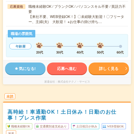
職種未経験OK / ブランクOK / パソコンスキル不要 / 英語力不
応募資格
要
【来社不要、WEB登録OK！】〇未経験大歓迎！〇フリータ
ー、主婦(夫) 大歓迎！ ※お仕事の掛け持ち…
職場の雰囲気
年齢層
20代
30代
40代
50代
60代
気になる!
応募へ進む
詳しく見る
派遣会社
株式会社テクノ・サービス
未読
高時給！車通勤OK！土日休み！日勤のお仕
事！プレス作業
職種未経験OK
交通費別途支給あり
土日祝日が休み
WEB登録OK
派遣