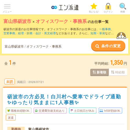
メニュー
気になる!
ログイン
検索
富山県砺波市
×
オフィスワーク・事務系
のお仕事一覧
砺波市の派遣のお仕事情報です。オフィスワーク・事務系のお仕事には、
一般事務
、
営業事務
、
経理・財務・会計・英文経理
などがあります。さらに、
短期
・
単発
などの
期間や、
職種未経験OK
などのこだわり条件で絞り込んでいただけます。
条件の変更
富山県砺波市 / オフィスワーク・事務系
1
1,350
全
件
平均時給:
円
時給順
新着順
未読
掲載日
2026/07/21
砺波市の方必見！白川村へ愛車でドライブ通勤
✨ゆったり気ままに1人事務✨
職種未経験OK
交通費別途支給あり
土日祝日が休み
WEB登録OK
派遣
富山県砺波市
勤務地