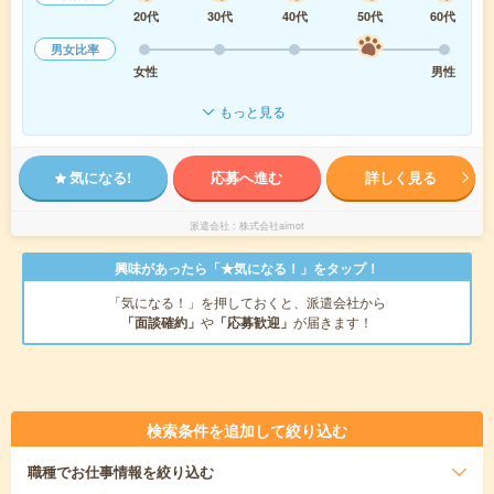
20代
30代
40代
50代
60代
男女比率
女性
男性
もっと見る
気になる!
応募へ進む
詳しく見る
派遣会社
株式会社aimot
興味があったら「★気になる！」をタップ！
「気になる！」を押しておくと、派遣会社から
「面談確約」
や
「応募歓迎」
が届きます！
検索条件を追加して絞り込む
職種
でお仕事情報を絞り込む