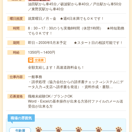
油田駅から車45分／砺波駅から車40分／戸出駅から車50分
／東野尻駅から車40分
就業曜日／月～金 ★週4日未満でもＯＫです！
曜日頻度
8：30～17：30のうち実働8時間（休憩1時間） ★時短勤務
時間
でもＯＫです！
即日～2030年5月末予定 ★スタート日の相談可能です！
期間
1350円～1400円
時給
交通費
全額支給します！高速道路料金も！
一般事務
仕事内容
・請求処理（協力会社からの請求書チェック→システムにデ
ータ入力→支店へ請求書を発送）・資料作成・書類…
職種未経験OK / ブランクOK
応募資格
Word・Excelの基本操作が出来る方添付ファイルのメール送
受信が出来る方
職場の雰囲気
年齢層