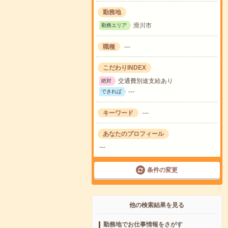
勤務地
滑川市
勤務エリア
職種
---
こだわりINDEX
交通費別途支給あり
絶対
---
できれば
キーワード
---
あなたのプロフィール
---
条件の変更
他の検索結果を見る
勤務地でお仕事情報をさがす