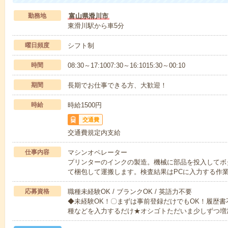
勤務地
富山県滑川市
東滑川駅から車5分
曜日頻度
シフト制
時間
08:30～17:1007:30～16:1015:30～00:10
期間
長期でお仕事できる方、大歓迎！
時給
時給1500円
交通費
交通費規定内支給
仕事内容
マシンオペレーター
プリンターのインクの製造。機械に部品を投入してボ
て梱包して運搬します。検査結果はPCに入力する作
応募資格
職種未経験OK / ブランクOK / 英語力不要
◆未経験OK！〇まずは事前登録だけでもOK！履歴
種などを入力するだけ★オシゴトただいま少しずつ増