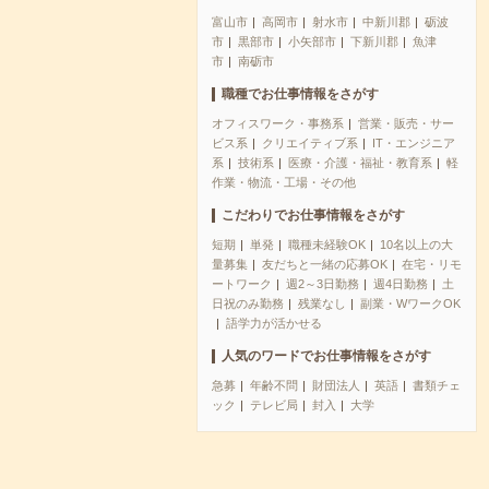
富山市
高岡市
射水市
中新川郡
砺波
市
黒部市
小矢部市
下新川郡
魚津
市
南砺市
職種でお仕事情報をさがす
オフィスワーク・事務系
営業・販売・サー
ビス系
クリエイティブ系
IT・エンジニア
系
技術系
医療・介護・福祉・教育系
軽
作業・物流・工場・その他
こだわりでお仕事情報をさがす
短期
単発
職種未経験OK
10名以上の大
量募集
友だちと一緒の応募OK
在宅・リモ
ートワーク
週2～3日勤務
週4日勤務
土
日祝のみ勤務
残業なし
副業・WワークOK
語学力が活かせる
人気のワードでお仕事情報をさがす
急募
年齢不問
財団法人
英語
書類チェ
ック
テレビ局
封入
大学