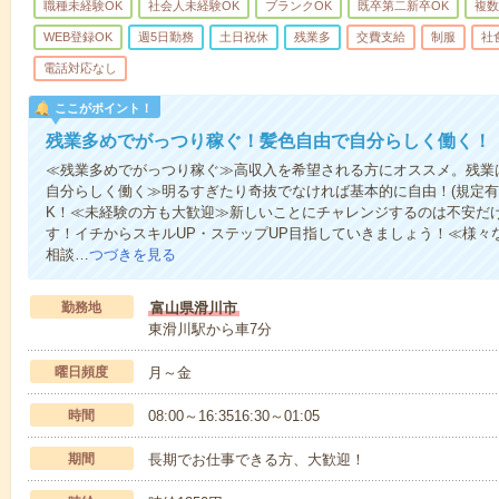
職種未経験OK
社会人未経験OK
ブランクOK
既卒第二新卒OK
複数
WEB登録OK
週5日勤務
土日祝休
残業多
交費支給
制服
社
電話対応なし
ここがポイント！
残業多めでがっつり稼ぐ！髪色自由で自分らしく働く！
≪残業多めでがっつり稼ぐ≫高収入を希望される方にオススメ。残業
自分らしく働く≫明るすぎたり奇抜でなければ基本的に自由！(規定有
K！≪未経験の方も大歓迎≫新しいことにチャレンジするのは不安だ
す！イチからスキルUP・ステップUP目指していきましょう！≪様々
相談…
つづきを見る
勤務地
富山県滑川市
東滑川駅から車7分
曜日頻度
月～金
時間
08:00～16:3516:30～01:05
期間
長期でお仕事できる方、大歓迎！