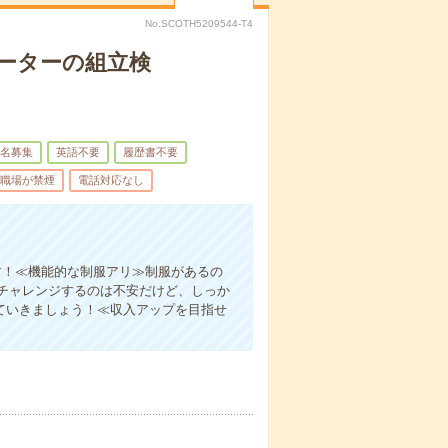
No.SCOTH5209544-T4
ーターの組立検
名募集
英語不要
履歴書不要
職場が禁煙
電話対応なし
す！≪機能的な制服アリ≫制服があるの
チャレンジするのは不安だけど、しっか
ていきましょう！≪収入アップを目指せ