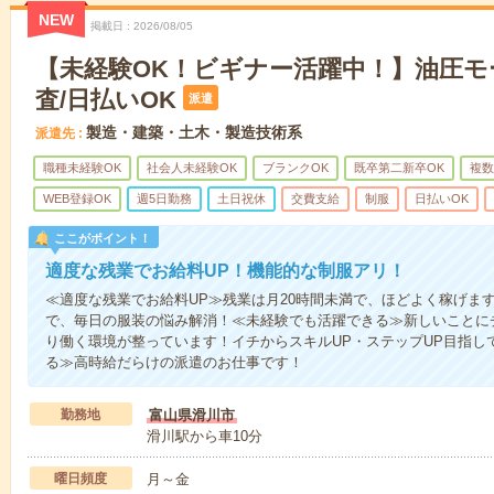
NEW
掲載日
2026/08/05
【未経験OK！ビギナー活躍中！】油圧モ
査/日払いOK
派遣
製造・建築・土木・製造技術系
派遣先
職種未経験OK
社会人未経験OK
ブランクOK
既卒第二新卒OK
複数
WEB登録OK
週5日勤務
土日祝休
交費支給
制服
日払いOK
ここがポイント！
適度な残業でお給料UP！機能的な制服アリ！
≪適度な残業でお給料UP≫残業は月20時間未満で、ほどよく稼げま
で、毎日の服装の悩み解消！≪未経験でも活躍できる≫新しいことに
り働く環境が整っています！イチからスキルUP・ステップUP目指し
る≫高時給だらけの派遣のお仕事です！
勤務地
富山県滑川市
滑川駅から車10分
曜日頻度
月～金