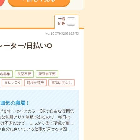
一括
応募
No.SCOTH5207122-T3
ーター/日払いO
名募集
英語不要
履歴書不要
日払いOK
職場が禁煙
電話対応なし
雰囲気の職場！
げます！≪ヘアカラーOKで自由な雰囲気
的な制服アリ≫制服があるので、毎日の
のは不安だけど、しっかり働く環境が整っ
≪自分に向いている仕事が探せる≫困…