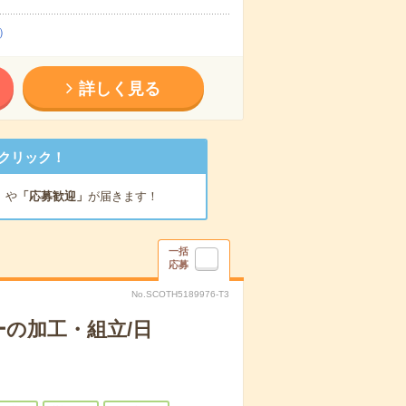
）
詳しく見る
クリック！
」
や
「応募歓迎」
が届きます！
一括
応募
No.SCOTH5189976-T3
の加工・組立/日