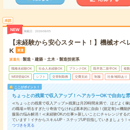
未読
NEW
掲載日
2026/08/05
【未経験から安心スタート！】機械オペレ
K
派遣
製造・建築・土木・製造技術系
派遣先
職種未経験OK
社会人未経験OK
ブランクOK
既卒第二新卒OK
複数
WEB登録OK
シフト
交替制勤務
交費支給
制服
社食/補助あり
ここがポイント！
ちょっとの残業で収入アップ！ヘアカラーOKで自由な
≪ちょっとの残業で収入アップ≫残業は月20時間未満で、ほどよく稼
の職場≫明るすぎたり奇抜でなければ基本的に自由！(規定有)≪機能
服装の悩み解消！≪未経験OKの仕事≫新しいことにチャレンジする
ています！イチからスキルUP・ステップUP目指していきましょう！
つづきを見る