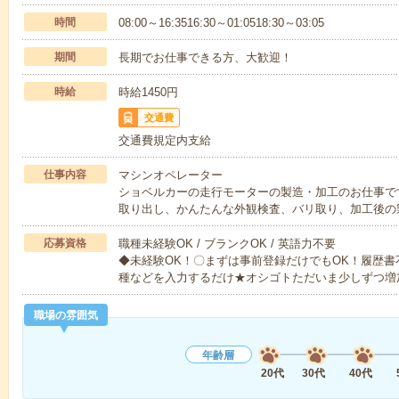
時間
08:00～16:3516:30～01:0518:30～03:05
期間
長期でお仕事できる方、大歓迎！
時給
時給1450円
交通費
交通費規定内支給
仕事内容
マシンオペレーター
ショベルカーの走行モーターの製造・加工のお仕事で
取り出し、かんたんな外観検査、バリ取り、加工後の
応募資格
職種未経験OK / ブランクOK / 英語力不要
◆未経験OK！〇まずは事前登録だけでもOK！履歴
種などを入力するだけ★オシゴトただいま少しずつ増
職場の雰囲気
年齢層
20代
30代
40代