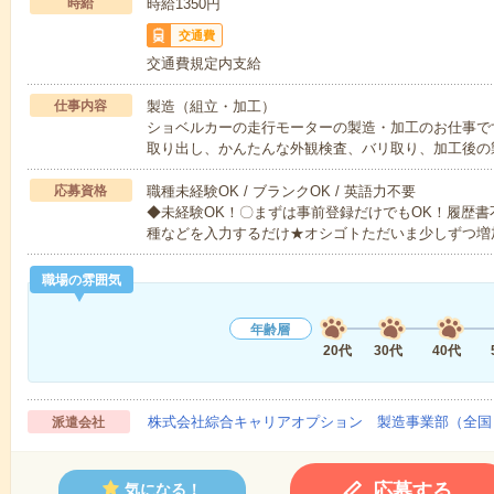
時給
時給1350円
交通費
交通費規定内支給
仕事内容
製造（組立・加工）
ショベルカーの走行モーターの製造・加工のお仕事で
取り出し、かんたんな外観検査、バリ取り、加工後の
応募資格
職種未経験OK / ブランクOK / 英語力不要
◆未経験OK！〇まずは事前登録だけでもOK！履歴
種などを入力するだけ★オシゴトただいま少しずつ増
職場の雰囲気
年齢層
20代
30代
40代
株式会社綜合キャリアオプション 製造事業部（全国
派遣会社
応募する
気になる！