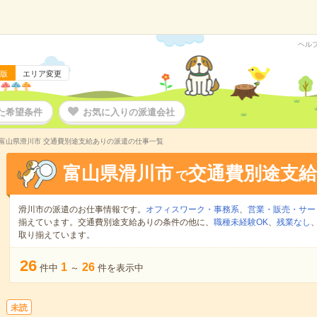
ヘル
版
エリア変更
た希望条件
お気に入りの派遣会社
富山県滑川市 交通費別途支給ありの派遣の仕事一覧
富山県滑川市
交通費別途支
で
滑川市の派遣のお仕事情報です。
オフィスワーク・事務系
、
営業・販売・サー
揃えています。交通費別途支給ありの条件の他に、
職種未経験OK
、
残業なし
取り揃えています。
26
1
26
件中
～
件を表示中
未読