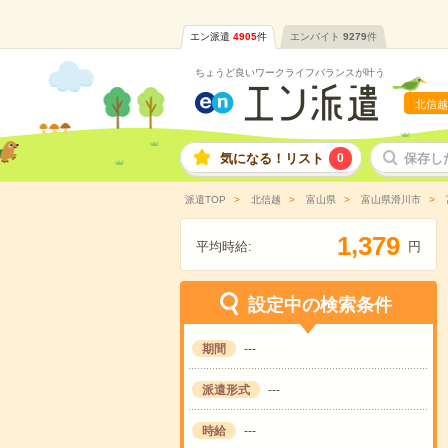
エン派遣
4905
件
エンバイト
9279
件
ちょうど良いワークライフバランスが叶う
北信越
気になる！リスト
0
保存し
派遣TOP
北信越
富山県
富山県滑川市
,
1
3
7
9
平均時給:
円
設定中の検索条件
期間
---
派遣形式
---
時給
---