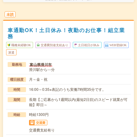
未読
車通勤OK！土日休み！夜勤のお仕事！組立業
務
職種未経験OK
交通費別途支給あり
土日祝日が休み
WEB登録OK
派遣
富山県滑川市
勤務地
滑川駅から---分
月～金・祝
曜日頻度
16:00～0:35※表記のうち実働7時間35分です。
時間
長期【ご応募から1週間以内(最短2日目)のスピード就業が可
期間
能】即日～
時給1300円
時給
交通費
交通費支給有り