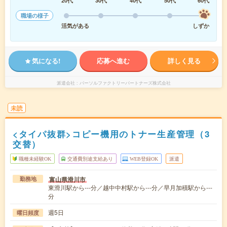
20代
30代
40代
50代
60代
職場の様子
活気がある
しずか
気になる!
応募へ進む
詳しく見る
派遣会社
パーソルファクトリーパートナーズ株式会社
未読
<タイパ抜群>コピー機用のトナー生産管理（3
交替）
職種未経験OK
交通費別途支給あり
WEB登録OK
派遣
富山県滑川市
勤務地
東滑川駅から---分／越中中村駅から---分／早月加積駅から---
分
週5日
曜日頻度