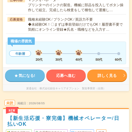
プリンターのインクの製造。機械に部品を投入してボタン操
作して組立。完成したら検査をして梱包して運搬し…
職種未経験OK / ブランクOK / 英語力不要
応募資格
◆未経験OK！〇まずは事前登録だけでもOK！履歴書不要で
気軽にオンライン登録★氏名・職種などを入力す…
職場の雰囲気
年齢層
20代
30代
40代
50代
60代
気になる!
応募へ進む
詳しく見る
派遣会社
株式会社綜合キャリアオプション 製造事業部（全国）
未読
掲載日
2026/08/05
NEW
【新生活応援・寮完備】機械オペレーター/日
払いOK