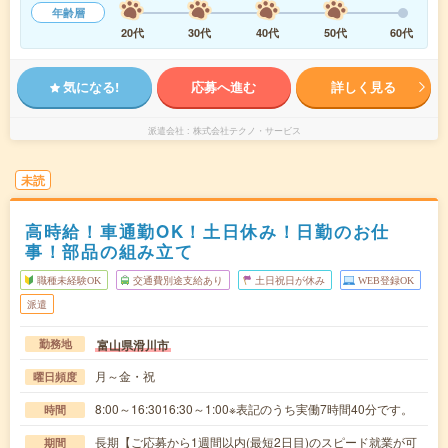
年齢層
20代
30代
40代
50代
60代
気になる!
応募へ進む
詳しく見る
派遣会社
株式会社テクノ・サービス
未読
高時給！車通勤OK！土日休み！日勤のお仕
事！部品の組み立て
職種未経験OK
交通費別途支給あり
土日祝日が休み
WEB登録OK
派遣
富山県滑川市
勤務地
月～金・祝
曜日頻度
8:00～16:3016:30～1:00※表記のうち実働7時間40分です。
時間
長期【ご応募から1週間以内(最短2日目)のスピード就業が可
期間