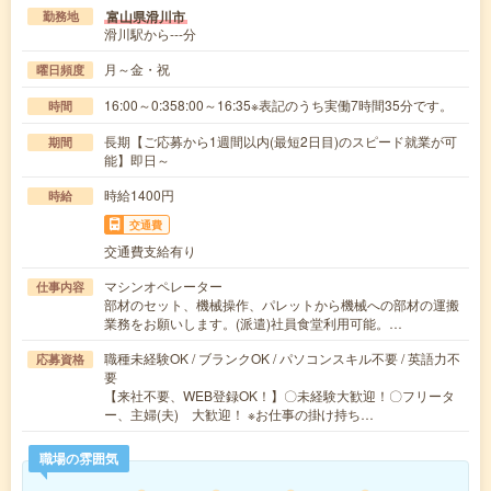
富山県滑川市
勤務地
滑川駅から---分
月～金・祝
曜日頻度
16:00～0:358:00～16:35※表記のうち実働7時間35分です。
時間
長期【ご応募から1週間以内(最短2日目)のスピード就業が可
期間
能】即日～
時給1400円
時給
交通費
交通費支給有り
マシンオペレーター
仕事内容
部材のセット、機械操作、パレットから機械への部材の運搬
業務をお願いします。(派遣)社員食堂利用可能。…
職種未経験OK / ブランクOK / パソコンスキル不要 / 英語力不
応募資格
要
【来社不要、WEB登録OK！】〇未経験大歓迎！〇フリータ
ー、主婦(夫) 大歓迎！ ※お仕事の掛け持ち…
職場の雰囲気