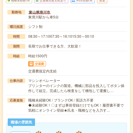
職種未経験OK
交通費別途支給あり
WEB登録OK
派遣
富山県滑川市
勤務地
東滑川駅から車5分
シフト制
曜日頻度
08:30～17:1007:30～16:1015:30～00:10
時間
長期でお仕事できる方、大歓迎！
期間
時給1500円
時給
交通費
交通費規定内支給
マシンオペレーター
仕事内容
プリンターのインクの製造。機械に部品を投入してボタン操
作して組立。完成したら検査をして梱包して運搬し…
職種未経験OK / ブランクOK / 英語力不要
応募資格
◆未経験OK！〇まずは事前登録だけでもOK！履歴書不要で
気軽にオンライン登録★氏名・職種などを入力す…
職場の雰囲気