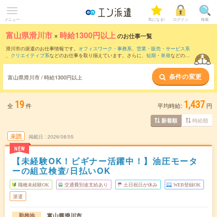
メニュー
気になる!
ログイン
検索
富山県滑川市
×
時給1300円以上
のお仕事一覧
滑川市の派遣のお仕事情報です。
オフィスワーク・事務系
、
営業・販売・サービス系
、
クリエイティブ系
などのお仕事を取り揃えています。さらに、
短期
・
単発
などの期
間や、
職種未経験OK
などのこだわり条件で絞り込んでいただけます。
条件の変更
富山県滑川市 / 時給1300円以上
19
1,437
全
件
平均時給:
円
時給順
新着順
未読
掲載日
2026/08/05
NEW
【未経験OK！ビギナー活躍中！】油圧モータ
ーの組立検査/日払いOK
職種未経験OK
交通費別途支給あり
土日祝日が休み
WEB登録OK
派遣
富山県滑川市
勤務地