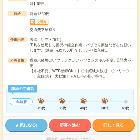
能】即日～
時給1350円
時給
交通費
交通費支給有り
製造（組立・加工）
仕事内容
工具を使用して部品の組立作業、バリ取り業務などをお願い
します。(派遣)時給1350円でしっかり収入確…
職種未経験OK / ブランクOK / パソコンスキル不要 / 英語力不
応募資格
要
【来社不要、WEB登録OK！】〇未経験大歓迎！〇フリータ
ー、主婦(夫) 大歓迎！ ※お仕事の掛け持ち…
職場の雰囲気
年齢層
20代
30代
40代
50代
60代
気になる!
応募へ進む
詳しく見る
派遣会社
株式会社テクノ・サービス