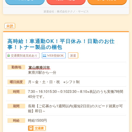
派遣会社
株式会社テクノ・サービス
未読
高時給！車通勤OK！平日休み！日勤のお仕
事！トナー製品の梱包
交通費別途支給あり
WEB登録OK
派遣
富山県滑川市
勤務地
東滑川駅から---分
月～金・土・日・祝 ※シフト制
曜日頻度
7:30～16:1015:30～0:1023:30～8:10※表記のうち実働7時間
時間
40分です。
長期【ご応募から1週間以内(最短2日目)のスピード就業が可
期間
能】即日～
時給1500円
時給
交通費