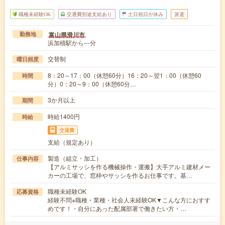
職種未経験OK
交通費別途支給あり
土日祝日が休み
派遣
富山県滑川市
勤務地
浜加積駅から---分
交替制
曜日頻度
8：20～17：00（休憩60分）16：20～翌1：00（休憩60
時間
分）0：20～9：00（休憩60分…
3か月以上
期間
時給1400円
時給
交通費
支給（規定あり）
製造（組立・加工）
仕事内容
【アルミサッシを作る機械操作・運搬】大手アルミ建材メー
カーの工場で、窓枠やサッシを作るお仕事です。基…
職種未経験OK
応募資格
経験不問※職種・業種・社会人未経験OK▼こんな方におすす
めです！・自分にあった配属部署で働きたい方・…