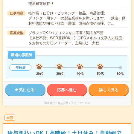
交通費支給有り
軽作業（仕分け・ピッキング・検品、商品管理）
仕事内容
プリンター用トナーの製造業務をお願いします。（派遣）原
材料供給や梱包・検査・運搬、設備点検や清掃、デ…
ブランクOK / パソコンスキル不要 / 英語力不要
応募資格
【来社不要、WEB登録OK！】〇PCスキル（文字入力程度）
をお持ちの方〇フリーター、主婦(夫) 大歓…
職場の雰囲気
年齢層
20代
30代
40代
50代
60代
気になる!
応募へ進む
詳しく見る
派遣会社
株式会社テクノ・サービス
未読
給与即払いOK！高時給！土日休み！自動組立