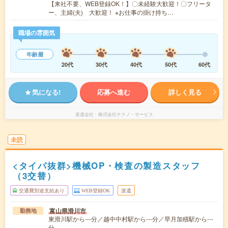
【来社不要、WEB登録OK！】〇未経験大歓迎！〇フリータ
ー、主婦(夫) 大歓迎！ ※お仕事の掛け持ち…
職場の雰囲気
年齢層
20代
30代
40代
50代
60代
気になる!
応募へ進む
詳しく見る
派遣会社
株式会社テクノ・サービス
未読
<タイパ抜群>機械OP・検査の製造スタッフ
（3交替）
交通費別途支給あり
WEB登録OK
派遣
富山県滑川市
勤務地
東滑川駅から---分／越中中村駅から---分／早月加積駅から---
分