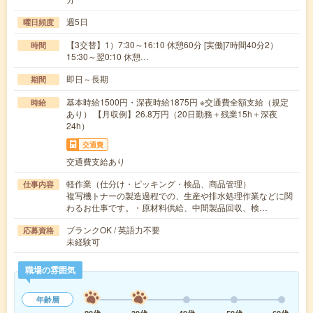
週5日
曜日頻度
【3交替】1）7:30～16:10 休憩60分 [実働]7時間40分2）
時間
15:30～翌0:10 休憩…
即日～長期
期間
基本時給1500円・深夜時給1875円 ※交通費全額支給（規定
時給
あり） 【月収例】26.8万円（20日勤務＋残業15h＋深夜
24h）
交通費
交通費支給あり
軽作業（仕分け・ピッキング・検品、商品管理）
仕事内容
複写機トナーの製造過程での、生産や排水処理作業などに関
わるお仕事です。・原材料供給、中間製品回収、検…
ブランクOK / 英語力不要
応募資格
未経験可
職場の雰囲気
年齢層