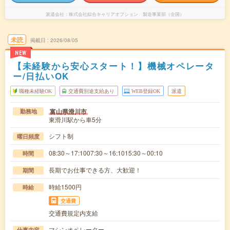
派遣会社
株式会社綜合キャリアオプション 製造事業部（全国）
未読
掲載日
2026/08/05
NEW
【未経験から安心スタート！】機械オペレータ
ー/日払いOK
職種未経験OK
交通費別途支給あり
WEB登録OK
派遣
富山県滑川市
勤務地
東滑川駅から車5分
シフト制
曜日頻度
08:30～17:1007:30～16:1015:30～00:10
時間
長期でお仕事できる方、大歓迎！
期間
時給1500円
時給
交通費
交通費規定内支給
マシンオペレーター
仕事内容