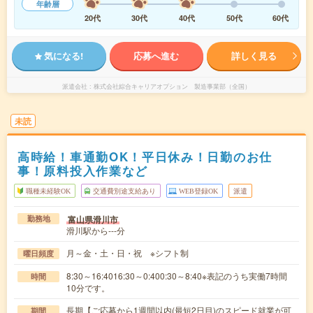
年齢層
20代
30代
40代
50代
60代
気になる!
応募へ進む
詳しく見る
派遣会社
株式会社綜合キャリアオプション 製造事業部（全国）
未読
高時給！車通勤OK！平日休み！日勤のお仕
事！原料投入作業など
職種未経験OK
交通費別途支給あり
WEB登録OK
派遣
富山県滑川市
勤務地
滑川駅から---分
月～金・土・日・祝 ※シフト制
曜日頻度
8:30～16:4016:30～0:400:30～8:40※表記のうち実働7時間
時間
10分です。
長期【ご応募から1週間以内(最短2日目)のスピード就業が可
期間