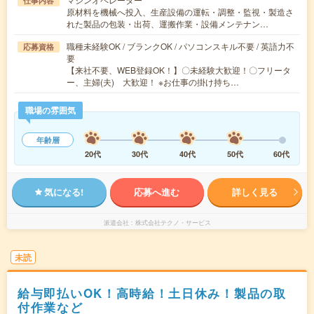
仕事内容
原材料を機械へ投入、生産設備の運転・調整・監視・製造さ
れた製品の包装・出荷、運搬作業・設備メンテナン…
職種未経験OK / ブランクOK / パソコンスキル不要 / 英語力不
応募資格
要
【来社不要、WEB登録OK！】〇未経験大歓迎！〇フリータ
ー、主婦(夫) 大歓迎！ ※お仕事の掛け持ち…
職場の雰囲気
年齢層
20代
30代
40代
50代
60代
気になる!
応募へ進む
詳しく見る
派遣会社
株式会社テクノ・サービス
未読
給与即払いOK！高時給！土日休み！製品の取
付作業など