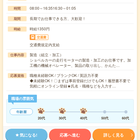
08:00～16:3516:30～01:05
時間
長期でお仕事できる方、大歓迎！
期間
時給1350円
時給
交通費
交通費規定内支給
製造（組立・加工）
仕事内容
ショベルカーの走行モーターの製造・加工のお仕事です。加
工機の機械オペレーター、製品の取り出し、かんた…
職種未経験OK / ブランクOK / 英語力不要
応募資格
◆未経験OK！〇まずは事前登録だけでもOK！履歴書不要で
気軽にオンライン登録★氏名・職種などを入力す…
職場の雰囲気
年齢層
20代
30代
40代
50代
60代
気になる!
応募へ進む
詳しく見る