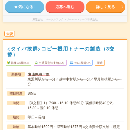
気になる!
応募へ進む
詳しく見る
派遣会社
パーソルファクトリーパートナーズ株式会社
未読
<タイパ抜群>コピー機用トナーの製造（3交
替）
職種未経験OK
交通費別途支給あり
WEB登録OK
派遣
富山県滑川市
勤務地
東滑川駅から---分／越中中村駅から---分／早月加積駅から---
分
週5日
曜日頻度
【3交替】1）7:30～16:10 休憩60分 [実働]7時間40分2）
時間
15:30～翌0:10 休憩…
即日～長期
期間
基本時給1500円・深夜時給1875円 ※交通費全額支給（規定
時給