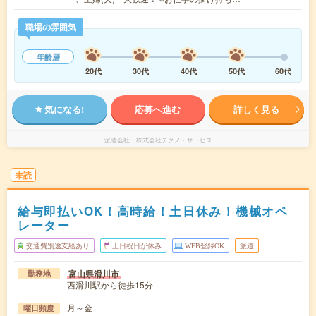
職場の雰囲気
年齢層
20代
30代
40代
50代
60代
気になる!
応募へ進む
詳しく見る
派遣会社
株式会社テクノ・サービス
未読
給与即払いOK！高時給！土日休み！機械オペ
レーター
交通費別途支給あり
土日祝日が休み
WEB登録OK
派遣
富山県滑川市
勤務地
西滑川駅から徒歩15分
月～金
曜日頻度