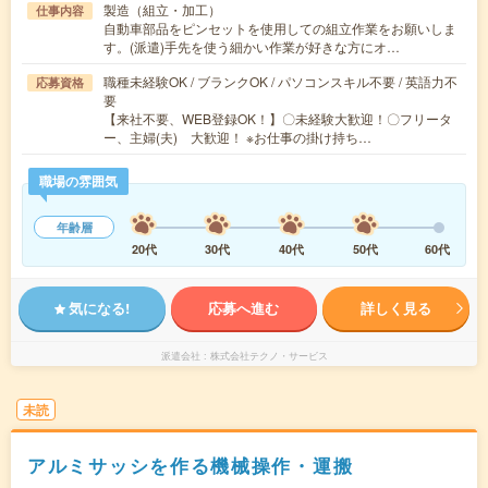
製造（組立・加工）
仕事内容
自動車部品をピンセットを使用しての組立作業をお願いしま
す。(派遣)手先を使う細かい作業が好きな方にオ…
職種未経験OK / ブランクOK / パソコンスキル不要 / 英語力不
応募資格
要
【来社不要、WEB登録OK！】〇未経験大歓迎！〇フリータ
ー、主婦(夫) 大歓迎！ ※お仕事の掛け持ち…
職場の雰囲気
年齢層
20代
30代
40代
50代
60代
気になる!
応募へ進む
詳しく見る
派遣会社
株式会社テクノ・サービス
未読
アルミサッシを作る機械操作・運搬