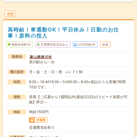
未読
高時給！車通勤OK！平日休み！日勤のお仕
事！原料の投入
職種未経験OK
交通費別途支給あり
WEB登録OK
派遣
富山県滑川市
勤務地
滑川駅から---分
月～金・土・日・祝 ※シフト制
曜日頻度
8:30～16:4016:30～0:400:30～8:40※表記のうち実働7時間
時間
10分です。
長期【ご応募から1週間以内(最短2日目)のスピード就業が可
期間
能】即日～
時給1500円
時給
交通費
交通費支給有り
マシンオペレーター