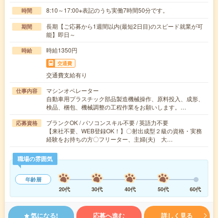
8:10～17:00※表記のうち実働7時間50分です。
時間
長期【ご応募から1週間以内(最短2日目)のスピード就業が可
期間
能】即日～
時給1350円
時給
交通費
交通費支給有り
マシンオペレーター
仕事内容
自動車用プラスチック部品製造機械操作、原料投入、成形、
検品、梱包、機械調整の工程作業をお願いします。…
ブランクOK / パソコンスキル不要 / 英語力不要
応募資格
【来社不要、WEB登録OK！】〇射出成型２級の資格・実務
経験をお持ちの方〇フリーター、主婦(夫) 大…
職場の雰囲気
年齢層
20代
30代
40代
50代
60代
気になる!
応募へ進む
詳しく見る