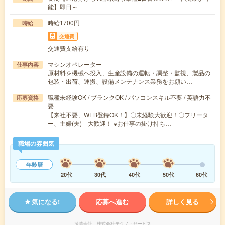
能】即日～
時給1700円
時給
交通費
交通費支給有り
マシンオペレーター
仕事内容
原材料を機械へ投入、生産設備の運転・調整・監視、製品の
包装・出荷、運搬、設備メンテナンス業務をお願い…
職種未経験OK / ブランクOK / パソコンスキル不要 / 英語力不
応募資格
要
【来社不要、WEB登録OK！】〇未経験大歓迎！〇フリータ
ー、主婦(夫) 大歓迎！ ※お仕事の掛け持ち…
職場の雰囲気
年齢層
20代
30代
40代
50代
60代
気になる!
応募へ進む
詳しく見る
派遣会社
株式会社テクノ・サービス