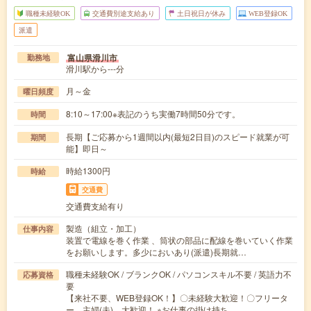
職種未経験OK
交通費別途支給あり
土日祝日が休み
WEB登録OK
派遣
富山県滑川市
勤務地
滑川駅から---分
月～金
曜日頻度
8:10～17:00※表記のうち実働7時間50分です。
時間
長期【ご応募から1週間以内(最短2日目)のスピード就業が可
期間
能】即日～
時給1300円
時給
交通費
交通費支給有り
製造（組立・加工）
仕事内容
装置で電線を巻く作業 、筒状の部品に配線を巻いていく作業
をお願いします。多少においあり(派遣)長期就…
職種未経験OK / ブランクOK / パソコンスキル不要 / 英語力不
応募資格
要
【来社不要、WEB登録OK！】〇未経験大歓迎！〇フリータ
ー、主婦(夫) 大歓迎！ ※お仕事の掛け持ち…