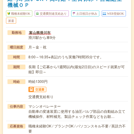
機械ＯＰ
職種未経験OK
交通費別途支給あり
土日祝日が休み
WEB登録OK
派遣
富山県滑川市
勤務地
滑川駅から車9分
月～金・祝
曜日頻度
8:00～16:35※表記のうち実働7時間35分です。
時間
長期【ご応募から1週間以内(最短2日目)のスピード就業が可
期間
能】即日～
時給1300円
時給
交通費
交通費支給有り
マシンオペレーター
仕事内容
自動車の変速装置に使用する油圧バルブ部品の自動組み立て
機械操作、材料補充、製品チェック作業などをお願…
職種未経験OK / ブランクOK / パソコンスキル不要 / 英語力不
応募資格
要