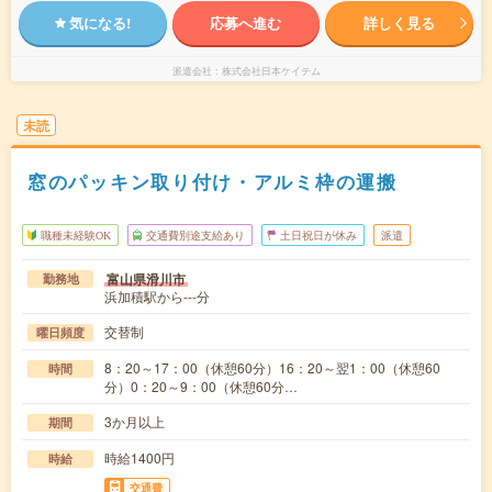
気になる!
応募へ進む
詳しく見る
派遣会社
株式会社日本ケイテム
未読
窓のパッキン取り付け・アルミ枠の運搬
職種未経験OK
交通費別途支給あり
土日祝日が休み
派遣
富山県滑川市
勤務地
浜加積駅から---分
交替制
曜日頻度
8：20～17：00（休憩60分）16：20～翌1：00（休憩60
時間
分）0：20～9：00（休憩60分…
3か月以上
期間
時給1400円
時給
交通費