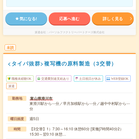
気になる!
応募へ進む
詳しく見る
派遣会社
パーソルファクトリーパートナーズ株式会社
未読
<タイパ抜群>複写機の原料製造（3交替）
職種未経験OK
交通費別途支給あり
土日祝日が休み
WEB登録OK
派遣
富山県滑川市
勤務地
東滑川駅から---分／早月加積駅から---分／越中中村駅から---
分
週5日
曜日頻度
【3交替】1）7:30～16:10 休憩60分 [実働]7時間40分2）
時間
15:30～翌0:10 休憩…