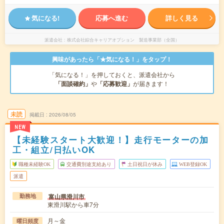
気になる!
応募へ進む
詳しく見る
派遣会社
株式会社綜合キャリアオプション 製造事業部（全国）
興味があったら「★気になる！」をタップ！
「気になる！」を押しておくと、派遣会社から
「面談確約」
や
「応募歓迎」
が届きます！
未読
掲載日
2026/08/05
NEW
【未経験スタート大歓迎！】走行モーターの加
工・組立/日払いOK
職種未経験OK
交通費別途支給あり
土日祝日が休み
WEB登録OK
派遣
富山県滑川市
勤務地
東滑川駅から車7分
月～金
曜日頻度