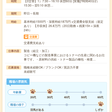
【3交替】1）7:30～16:10 休憩60分 [実働]7時間40分2）
時間
15:30～翌0:10 休憩…
即日～長期
期間
基本時給1500円・深夜時給1875円 ※交通費全額支給（規定
時給
あり） 【月収例】26.8万円（20日勤務＋残業15h＋深夜
24h）
交通費
交通費支給あり
製造（組立・加工）
仕事内容
コピー機などの製造事業におけるトナーの生産に関わるお仕
事です。・原材料の供給・トナー製品の梱包・検査…
職種未経験OK / ブランクOK / 英語力不要
応募資格
未経験可
職場の雰囲気
年齢層
20代
30代
40代
50代
60代
職場の様子
活気がある
しずか