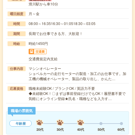
滑川駅から車10分
月～金
曜日頻度
08:00～16:3516:30～01:0518:30～03:05
時間
長期でお仕事できる方、大歓迎！
期間
時給1450円
時給
交通費
交通費規定内支給
マシンオペレーター
仕事内容
ショベルカーの走行モーターの製造・加工のお仕事です。加
工機の機械オペレーター、製品の取り出し、かんた…
職種未経験OK / ブランクOK / 英語力不要
応募資格
◆未経験OK！〇まずは事前登録だけでもOK！履歴書不要で
気軽にオンライン登録★氏名・職種などを入力す…
職場の雰囲気
年齢層
20代
30代
40代
50代
60代