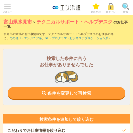
メニュー
気になる!
ログイン
検索
富山県氷見市
×
テクニカルサポート・ヘルプデスク
のお仕事
一覧
氷見市の派遣のお仕事情報です。テクニカルサポート・ヘルプデスクのお仕事の他
に、
その他IT・エンジニア系
、
SE・プログラマ（ビジネスアプリケーション系）
、
運
用管理・保守
などを取り揃えています。さらに、
短期
・
単発
などの期間や、
職種未経
験OK
などのこだわり条件で絞り込んでいただけます。職種辞典：
テクニカルサポー
ト・ヘルプデスクのお仕事とは？とは？
検索した条件に合う
お仕事がありませんでした
条件を変更して再検索
検索条件を追加して絞り込む
こだわり
でお仕事情報を絞り込む