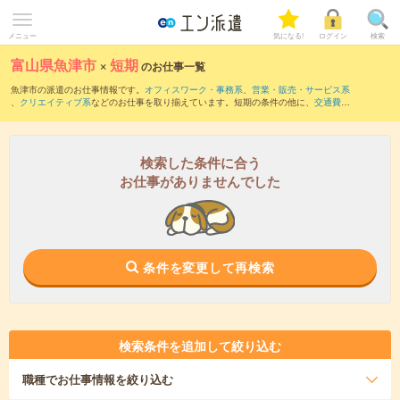
メニュー
気になる!
ログイン
検索
富山県魚津市
×
短期
のお仕事一覧
魚津市の派遣のお仕事情報です。
オフィスワーク・事務系
、
営業・販売・サービス系
、
クリエイティブ系
などのお仕事を取り揃えています。短期の条件の他に、
交通費別
途支給あり
、
職種未経験OK
、
残業なし
などでもお探し頂けます。
検索した条件に合う
お仕事がありませんでした
条件を変更して再検索
検索条件を追加して絞り込む
職種
でお仕事情報を絞り込む