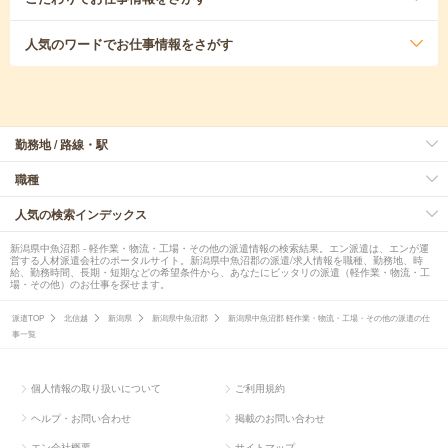
人気のワード
でお仕事情報をさがす
勤務地 / 路線・駅
職種
人気の検索インデックス
新潟県中魚沼郡 - 軽作業・物流・工場・その他の派遣情報の検索結果。エン派遣は、エンが運
営する人材派遣会社のポータルサイト。新潟県中魚沼郡の派遣/求人情報を職種、勤務地、時
給、勤務時間、長期・短期などの希望条件から、あなたにピッタリの派遣（軽作業・物流・工
場・その他）のお仕事を探せます。
派遣TOP
北信越
新潟県
新潟県中魚沼郡
新潟県中魚沼郡 軽作業・物流・工場・その他の派遣の仕
事一覧
個人情報の取り扱いについて
ご利用規約
ヘルプ・お問い合わせ
掲載のお問い合わせ
エン会社概要
サイトマップ