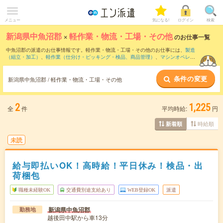
メニュー
気になる!
ログイン
検索
新潟県中魚沼郡
×
軽作業・物流・工場・その他
のお仕事一覧
中魚沼郡の派遣のお仕事情報です。軽作業・物流・工場・その他のお仕事には、
製造
（組立・加工）
、
軽作業（仕分け・ピッキング・検品、商品管理）
、
マシンオペレー
ター
などがあります。さらに、
短期
・
単発
などの期間や、
職種未経験OK
などのこだわ
り条件で絞り込んでいただけます。
条件の変更
新潟県中魚沼郡 / 軽作業・物流・工場・その他
2
1,225
全
件
平均時給:
円
時給順
新着順
未読
給与即払いOK！高時給！平日休み！検品・出
荷梱包
職種未経験OK
交通費別途支給あり
WEB登録OK
派遣
新潟県中魚沼郡
勤務地
越後田中駅から車13分