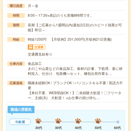
月～金
曜日頻度
8:00～17:30※表記のうち実働8時間です。
時間
長期【ご応募から1週間以内(最短2日目)のスピード就業が可
期間
能】即日～
時給1200円 【月収例】201,000円(月収例21日実働)
時給
交通費
交通費支給有り
食品加工
仕事内容
きのこや山菜などの食品加工、食材の計量、下処理、釜に材
料投入、仕分け、包装機へセット、梱包出荷作業を…
職種未経験OK / ブランクOK / パソコンスキル不要 / 英語力不
応募資格
要
【来社不要、WEB登録OK！】〇未経験大歓迎！〇フリータ
ー、主婦(夫) 大歓迎！ ※お仕事の掛け持ち…
職場の雰囲気
年齢層
20代
30代
40代
50代
60代