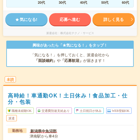
20代
30代
40代
50代
60代
気になる!
応募へ進む
詳しく見る
派遣会社
株式会社テクノ・サービス
興味があったら「★気になる！」をタップ！
「気になる！」を押しておくと、派遣会社から
「面談確約」
や
「応募歓迎」
が届きます！
未読
高時給！車通勤OK！土日休み！食品加工・仕
分・包装
職種未経験OK
交通費別途支給あり
土日祝日が休み
WEB登録OK
派遣
新潟県中魚沼郡
勤務地
津南駅から車4分