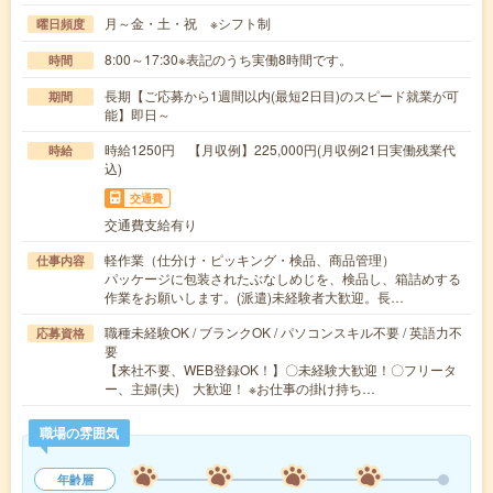
月～金・土・祝 ※シフト制
曜日頻度
8:00～17:30※表記のうち実働8時間です。
時間
長期【ご応募から1週間以内(最短2日目)のスピード就業が可
期間
能】即日～
時給1250円 【月収例】225,000円(月収例21日実働残業代
時給
込)
交通費
交通費支給有り
軽作業（仕分け・ピッキング・検品、商品管理）
仕事内容
パッケージに包装されたぶなしめじを、検品し、箱詰めする
作業をお願いします。(派遣)未経験者大歓迎。長…
職種未経験OK / ブランクOK / パソコンスキル不要 / 英語力不
応募資格
要
【来社不要、WEB登録OK！】〇未経験大歓迎！〇フリータ
ー、主婦(夫) 大歓迎！ ※お仕事の掛け持ち…
職場の雰囲気
年齢層