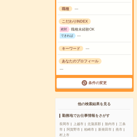
職種
---
こだわりINDEX
職種未経験OK
絶対
---
できれば
キーワード
---
あなたのプロフィール
---
条件の変更
他の検索結果を見る
勤務地でお仕事情報をさがす
長岡市
上越市
北蒲原郡
胎内市
三条
市
阿賀野市
柏崎市
新発田市
燕市
村上市