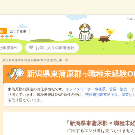
ヘル
版
エリア変更
た希望条件
お気に入りの派遣会社
新潟県東蒲原郡 職種未経験OKの派遣の仕事一覧
新潟県東蒲原郡
職種未経験O
で
東蒲原郡の派遣のお仕事情報です。
オフィスワーク・事務系
、
営業・販売・サ
り揃えています。職種未経験OKの条件の他に、
交通費別途支給あり
、
残業な
も取り揃えています。
「
新潟県東蒲原郡
×
職種未経
に関するエン派遣は見つかりません