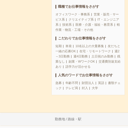
職種でお仕事情報をさがす
オフィスワーク・事務系
営業・販売・サー
ビス系
クリエイティブ系
IT・エンジニア
系
技術系
医療・介護・福祉・教育系
軽
作業・物流・工場・その他
こだわりでお仕事情報をさがす
短期
単発
10名以上の大量募集
友だちと
一緒の応募OK
在宅・リモートワーク
週2
～3日勤務
週4日勤務
土日祝のみ勤務
残
業なし
副業・WワークOK
交通費別途支給
あり
語学力が活かせる
人気のワードでお仕事情報をさがす
急募
年齢不問
財団法人
英語
書類チェ
ック
テレビ局
封入
大学
勤務地 / 路線・駅