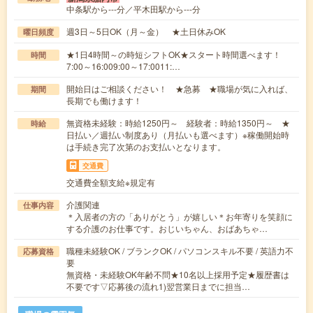
中条駅から---分／平木田駅から---分
週3日～5日OK（月～金） ★土日休みOK
曜日頻度
★1日4時間～の時短シフトOK★スタート時間選べます！
時間
7:00～16:009:00～17:0011:…
開始日はご相談ください！ ★急募 ★職場が気に入れば、
期間
長期でも働けます！
無資格未経験：時給1250円～ 経験者：時給1350円～ ★
時給
日払い／週払い制度あり（月払いも選べます）※稼働開始時
は手続き完了次第のお支払いとなります。
交通費
交通費全額支給※規定有
介護関連
仕事内容
＊入居者の方の「ありがとう」が嬉しい＊お年寄りを笑顔に
する介護のお仕事です。おじいちゃん、おばあちゃ…
職種未経験OK / ブランクOK / パソコンスキル不要 / 英語力不
応募資格
要
無資格・未経験OK年齢不問★10名以上採用予定★履歴書は
不要です▽応募後の流れ1)翌営業日までに担当…