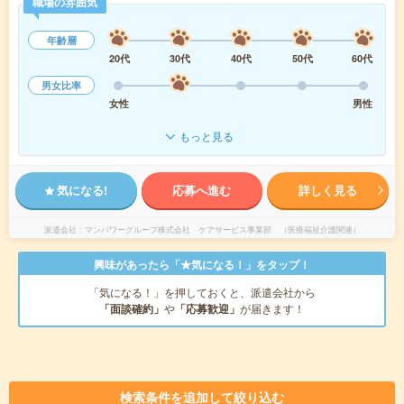
職場の雰囲気
年齢層
20代
30代
40代
50代
60代
男女比率
女性
男性
もっと見る
気になる!
応募へ進む
詳しく見る
派遣会社
マンパワーグループ株式会社 ケアサービス事業部 （医療福祉介護関連）
興味があったら「★気になる！」をタップ！
「気になる！」を押しておくと、派遣会社から
「面談確約」
や
「応募歓迎」
が届きます！
検索条件を追加して絞り込む