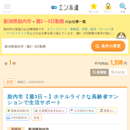
メニュー
気になる!
ログイン
検索
新潟県胎内市
×
週2～3日勤務
のお仕事一覧
胎内市の派遣のお仕事情報です。
オフィスワーク・事務系
、
営業・販売・サービス系
、
クリエイティブ系
などのお仕事を取り揃えています。週2～3日勤務の条件の他に、
交通費別途支給あり
、
職種未経験OK
、
残業なし
などのこだわり条件も取り揃えていま
す。
条件の変更
新潟県胎内市 / 週2～3日勤務
1
1,338
全
件
平均時給:
円
時給順
新着順
未読
掲載日
2026/08/05
胎内市【週3日～】ホテルライクな高齢者マン
ションで生活サポート
職種未経験OK
交通費別途支給あり
土日祝日が休み
残業なし
WEB登録OK
派遣
新潟県胎内市
勤務地