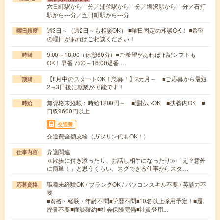
六日町駅から---分／浦佐駅から---分／塩沢駅から---分／石打
駅から---分／五日町駅から---分
週3日～（週2日～も相談OK） ■曜日固定の相談OK！ ■希望
曜日頻度
の曜日があればご相談ください！
9:00～18:00（休憩60分）■ご希望があれば下記シフトも
時間
OK！早番 7:00～16:00遅番 …
【8月中のスタートOK！急募！】2カ月～ ■ご応募から最短
期間
2～3日後に就業が可能です！
無資格未経験：時給1200円～ ■週払いOK ■扶養内OK ■
時給
日収9600円以上
交通費
交通費全額支給（ガソリン代もOK！）
介護関連
仕事内容
≪散歩に付き添ったり、お話し相手になったり≫「え？意外
に簡単！」と思うくらい、スグできる仕事からスタ…
職種未経験OK / ブランクOK / パソコンスキル不要 / 英語力不
応募資格
要
■資格・経験・年齢不問■学歴不問■10名以上採用予定！■履
歴書不要■面談確約■社会保険完備■社員登用…