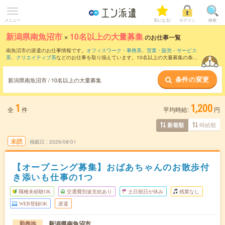
メニュー
気になる!
ログイン
検索
新潟県南魚沼市
×
10名以上の大量募集
のお仕事一覧
南魚沼市の派遣のお仕事情報です。
オフィスワーク・事務系
、
営業・販売・サービス
系
、
クリエイティブ系
などのお仕事を取り揃えています。10名以上の大量募集の条件
の他に、
交通費別途支給あり
、
職種未経験OK
、
残業なし
などのこだわり条件も取り揃
えています。
条件の変更
新潟県南魚沼市 / 10名以上の大量募集
1
1,200
全
件
平均時給:
円
時給順
新着順
未読
掲載日
2026/08/01
【オープニング募集】おばあちゃんのお散歩付
き添いも仕事の1つ
職種未経験OK
交通費別途支給あり
土日祝日が休み
残業なし
WEB登録OK
派遣
新潟県南魚沼市
勤務地