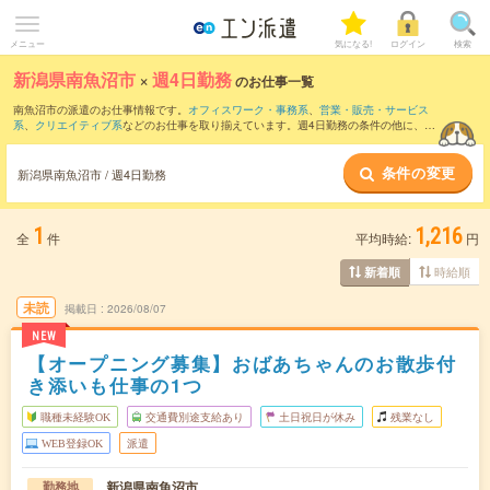
メニュー
気になる!
ログイン
検索
新潟県南魚沼市
×
週4日勤務
のお仕事一覧
南魚沼市の派遣のお仕事情報です。
オフィスワーク・事務系
、
営業・販売・サービス
系
、
クリエイティブ系
などのお仕事を取り揃えています。週4日勤務の条件の他に、
交
通費別途支給あり
、
職種未経験OK
、
残業なし
などのこだわり条件も取り揃えていま
す。
条件の変更
新潟県南魚沼市 / 週4日勤務
1
1,216
全
件
平均時給:
円
時給順
新着順
未読
掲載日
2026/08/07
NEW
【オープニング募集】おばあちゃんのお散歩付
き添いも仕事の1つ
職種未経験OK
交通費別途支給あり
土日祝日が休み
残業なし
WEB登録OK
派遣
新潟県南魚沼市
勤務地