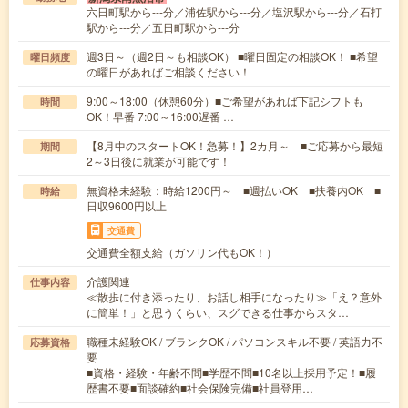
六日町駅から---分／浦佐駅から---分／塩沢駅から---分／石打
駅から---分／五日町駅から---分
週3日～（週2日～も相談OK） ■曜日固定の相談OK！ ■希望
曜日頻度
の曜日があればご相談ください！
9:00～18:00（休憩60分）■ご希望があれば下記シフトも
時間
OK！早番 7:00～16:00遅番 …
【8月中のスタートOK！急募！】2カ月～ ■ご応募から最短
期間
2～3日後に就業が可能です！
無資格未経験：時給1200円～ ■週払いOK ■扶養内OK ■
時給
日収9600円以上
交通費
交通費全額支給（ガソリン代もOK！）
介護関連
仕事内容
≪散歩に付き添ったり、お話し相手になったり≫「え？意外
に簡単！」と思うくらい、スグできる仕事からスタ…
職種未経験OK / ブランクOK / パソコンスキル不要 / 英語力不
応募資格
要
■資格・経験・年齢不問■学歴不問■10名以上採用予定！■履
歴書不要■面談確約■社会保険完備■社員登用…