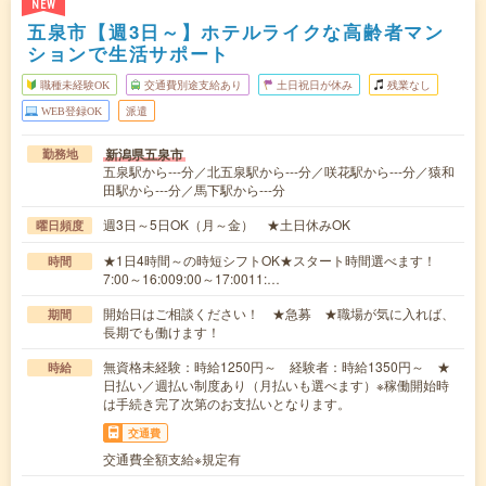
NEW
五泉市【週3日～】ホテルライクな高齢者マン
ションで生活サポート
職種未経験OK
交通費別途支給あり
土日祝日が休み
残業なし
WEB登録OK
派遣
新潟県五泉市
勤務地
五泉駅から---分／北五泉駅から---分／咲花駅から---分／猿和
田駅から---分／馬下駅から---分
週3日～5日OK（月～金） ★土日休みOK
曜日頻度
★1日4時間～の時短シフトOK★スタート時間選べます！
時間
7:00～16:009:00～17:0011:…
開始日はご相談ください！ ★急募 ★職場が気に入れば、
期間
長期でも働けます！
無資格未経験：時給1250円～ 経験者：時給1350円～ ★
時給
日払い／週払い制度あり（月払いも選べます）※稼働開始時
は手続き完了次第のお支払いとなります。
交通費
交通費全額支給※規定有