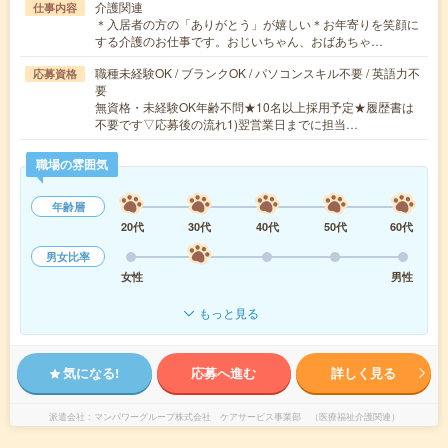
介護関連
仕事内容
＊入居者の方の「ありがとう」が嬉しい＊お年寄りを笑顔に
する介護のお仕事です。おじいちゃん、おばあちゃ…
職種未経験OK / ブランクOK / パソコンスキル不要 / 英語力不
応募資格
要
無資格・未経験OK年齢不問★10名以上採用予定★履歴書は
不要です▽応募後の流れ1)翌営業日までに担当…
職場の雰囲気
年齢層
20代
30代
40代
50代
60代
男女比率
女性
男性
もっと見る
気になる!
応募へ進む
詳しく見る
派遣会社
マンパワーグループ株式会社 ケアサービス事業部 （医療福祉介護関連）