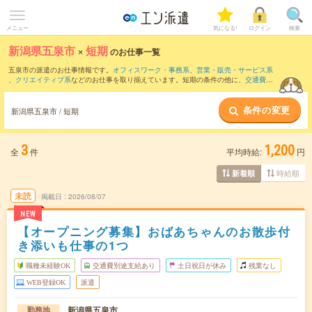
メニュー
気になる!
ログイン
検索
新潟県五泉市
×
短期
のお仕事一覧
五泉市の派遣のお仕事情報です。
オフィスワーク・事務系
、
営業・販売・サービス系
、
クリエイティブ系
などのお仕事を取り揃えています。短期の条件の他に、
交通費別
途支給あり
、
職種未経験OK
、
残業なし
などでもお探し頂けます。
条件の変更
新潟県五泉市 / 短期
3
1,200
全
件
平均時給:
円
時給順
新着順
未読
掲載日
2026/08/07
NEW
【オープニング募集】おばあちゃんのお散歩付
き添いも仕事の1つ
職種未経験OK
交通費別途支給あり
土日祝日が休み
残業なし
WEB登録OK
派遣
新潟県五泉市
勤務地