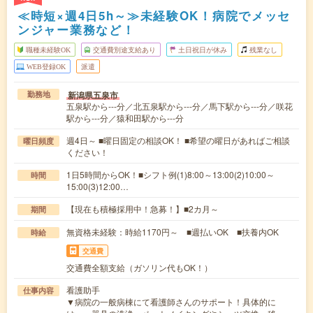
≪時短×週4日5h～≫未経験OK！病院でメッセ
ンジャー業務など！
職種未経験OK
交通費別途支給あり
土日祝日が休み
残業なし
WEB登録OK
派遣
新潟県五泉市
勤務地
五泉駅から---分／北五泉駅から---分／馬下駅から---分／咲花
駅から---分／猿和田駅から---分
週4日～ ■曜日固定の相談OK！ ■希望の曜日があればご相談
曜日頻度
ください！
1日5時間からOK！■シフト例(1)8:00～13:00(2)10:00～
時間
15:00(3)12:00…
【現在も積極採用中！急募！】■2カ月～
期間
無資格未経験：時給1170円～ ■週払いOK ■扶養内OK
時給
交通費
交通費全額支給（ガソリン代もOK！）
看護助手
仕事内容
▼病院の一般病棟にて看護師さんのサポート！具体的に