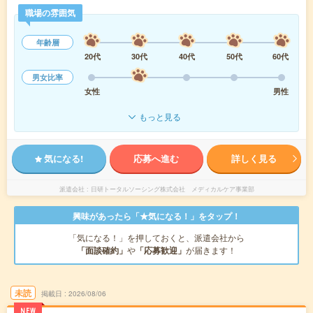
職場の雰囲気
年齢層
20代
30代
40代
50代
60代
男女比率
女性
男性
もっと見る
気になる!
応募へ進む
詳しく見る
派遣会社
日研トータルソーシング株式会社 メディカルケア事業部
興味があったら「★気になる！」をタップ！
「気になる！」を押しておくと、派遣会社から
「面談確約」
や
「応募歓迎」
が届きます！
未読
掲載日
2026/08/06
NEW