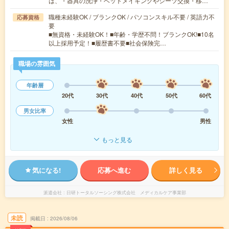
は、・器具の洗浄・ベットメイキングやシーツ交換・移…
職種未経験OK / ブランクOK / パソコンスキル不要 / 英語力不
応募資格
要
■無資格・未経験OK！■年齢・学歴不問！ブランクOK!■10名
以上採用予定！■履歴書不要■社会保険完…
職場の雰囲気
年齢層
20代
30代
40代
50代
60代
男女比率
女性
男性
もっと見る
気になる!
応募へ進む
詳しく見る
派遣会社
日研トータルソーシング株式会社 メディカルケア事業部
未読
掲載日
2026/08/06