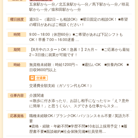
五泉駅から---分／北五泉駅から---分／馬下駅から---分／咲花
駅から---分／猿和田駅から---分
週3日～（週2日～も相談OK） ■曜日固定の相談OK！ ■希望
曜日頻度
の曜日があればご相談ください！
9:00～18:00（休憩60分）■ご希望があれば下記シフトも
時間
OK！早番 7:00～16:00遅番 …
【8月中のスタートOK！急募！】2カ月～ ■ご応募から最短
期間
2～3日後に就業が可能です！
無資格未経験：時給1200円～ ■週払いOK ■扶養内OK ■
時給
日収9600円以上
交通費
交通費全額支給（ガソリン代もOK！）
介護関連
仕事内容
≪散歩に付き添ったり、お話し相手になったり≫「え？意外
に簡単！」と思うくらい、スグできる仕事からスタ…
職種未経験OK / ブランクOK / パソコンスキル不要 / 英語力不
応募資格
要
■資格・経験・年齢不問■学歴不問■10名以上採用予定！■履
歴書不要■面談確約■社会保険完備■社員登用…