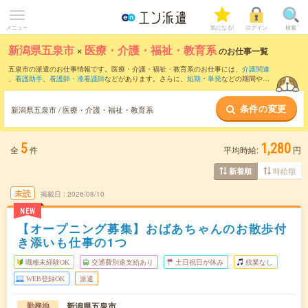
メニュー
気になる!
ログイン
検索
新潟県五泉市
×
医療・介護・福祉・教育系
のお仕事一覧
五泉市の派遣のお仕事情報です。医療・介護・福祉・教育系のお仕事には、
介護関連
、
看護助手
、
看護師・准看護師
などがあります。さらに、
短期
・
単発
などの期間や、
職種未経験OK
などのこだわり条件で絞り込んでいただけます。
条件の変更
新潟県五泉市 / 医療・介護・福祉・教育系
5
1,280
全
件
平均時給:
円
時給順
新着順
未読
掲載日
2026/08/10
NEW
【オープニング募集】おばあちゃんのお散歩付
き添いも仕事の1つ
職種未経験OK
交通費別途支給あり
土日祝日が休み
残業なし
WEB登録OK
派遣
新潟県五泉市
勤務地