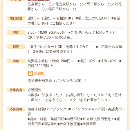
五泉駅から---分／北五泉駅から---分／馬下駅から---分／咲花
駅から---分／猿和田駅から---分
週3日～（週2日～も相談OK） ■曜日固定の相談OK！ ■希望
曜日頻度
の曜日があればご相談ください！
9:00～18:00（休憩60分）■ご希望があれば下記シフトも
時間
OK！早番 7:00～16:00遅番 …
【8月中のスタートOK！急募！】2カ月～ ■ご応募から最短
期間
2～3日後に就業が可能です！
無資格未経験：時給1200円～ ■週払いOK ■扶養内OK ■
時給
日収9600円以上
交通費
交通費全額支給（ガソリン代もOK！）
介護関連
仕事内容
≪散歩に付き添ったり、お話し相手になったり≫「え？意外
に簡単！」と思うくらい、スグできる仕事からスタ…
職種未経験OK / ブランクOK / パソコンスキル不要 / 英語力不
応募資格
要
■資格・経験・年齢不問■学歴不問■10名以上採用予定！■履
歴書不要■面談確約■社会保険完備■社員登用…