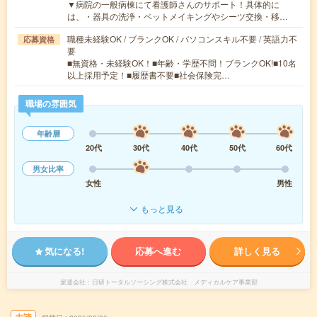
▼病院の一般病棟にて看護師さんのサポート！具体的に
は、・器具の洗浄・ベットメイキングやシーツ交換・移…
職種未経験OK / ブランクOK / パソコンスキル不要 / 英語力不
応募資格
要
■無資格・未経験OK！■年齢・学歴不問！ブランクOK!■10名
以上採用予定！■履歴書不要■社会保険完…
職場の雰囲気
年齢層
20代
30代
40代
50代
60代
男女比率
女性
男性
もっと見る
気になる!
応募へ進む
詳しく見る
派遣会社
日研トータルソーシング株式会社 メディカルケア事業部