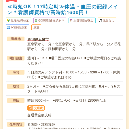
≪時短OK！17時定時≫体温・血圧の記録メイ
ン＊看護師資格で高時給1600円！
職種未経験OK
交通費別途支給あり
土日祝日が休み
残業なし
WEB登録OK
派遣
新潟県五泉市
勤務地
五泉駅から---分／北五泉駅から---分／馬下駅から---分／咲花
駅から---分／猿和田駅から---分
週3日～OK！ ■曜日固定の相談OK！ ■ご希望の曜日をご相談
曜日頻度
ください！
＼日勤のみ／シフト例・10:00～15:00・9:00～17:00（休憩
時間
60分）■ご希望があればその…
2ヶ月～ ■ご応募から最短3日後に開始可能 8月～、9月ス
期間
タートもOK！
時給1600円～ ■週払いOK ■日収1万2800円以上
時給
交通費
交通費全額支給
看護師・准看護師
仕事内容
【介護施設で体調などの記録がメイン＊看護師】▼具体的に