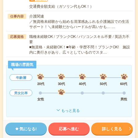
交通費全額支給（ガソリン代もOK！）
介護関連
仕事内容
／無資格未経験から始める清潔感あふれる介護施設での生活
サポート！＼未経験だからハードルが高いかも… …
職種未経験OK / ブランクOK / パソコンスキル不要 / 英語力不
応募資格
要
■無資格・未経験OK！■年齢・学歴不問！ブランクOK! 施設
内に奥行きがあり、広々としているのでスタ…
職場の雰囲気
年齢層
20代
30代
40代
50代
60代
男女比率
女性
男性
もっと見る
気になる!
応募へ進む
詳しく見る