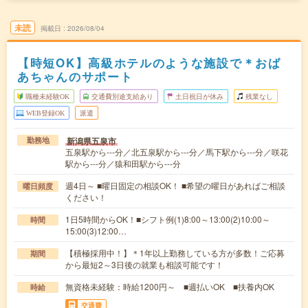
未読
掲載日
2026/08/04
【時短OK】高級ホテルのような施設で＊おば
あちゃんのサポート
職種未経験OK
交通費別途支給あり
土日祝日が休み
残業なし
WEB登録OK
派遣
新潟県五泉市
勤務地
五泉駅から---分／北五泉駅から---分／馬下駅から---分／咲花
駅から---分／猿和田駅から---分
週4日～ ■曜日固定の相談OK！ ■希望の曜日があればご相談
曜日頻度
ください！
1日5時間からOK！■シフト例(1)8:00～13:00(2)10:00～
時間
15:00(3)12:00…
【積極採用中！】＊1年以上勤務している方が多数！ご応募
期間
から最短2～3日後の就業も相談可能です！
無資格未経験：時給1200円～ ■週払いOK ■扶養内OK
時給
交通費