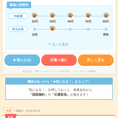
職場の雰囲気
年齢層
20代
30代
40代
50代
60代
男女比率
女性
男性
もっと見る
気になる!
応募へ進む
詳しく見る
派遣会社
日研トータルソーシング株式会社 メディカルケア事業部
興味があったら「★気になる！」をタップ！
「気になる！」を押しておくと、派遣会社から
「面談確約」
や
「応募歓迎」
が届きます！
未読
掲載日
2026/08/08
NEW