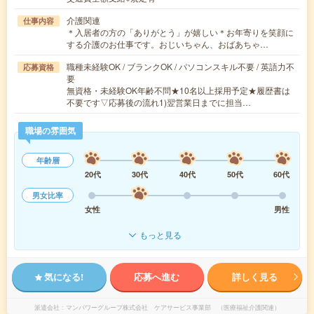
介護関連
仕事内容
＊入居者の方の「ありがとう」が嬉しい＊お年寄りを笑顔に
する介護のお仕事です。おじいちゃん、おばあちゃ…
職種未経験OK / ブランクOK / パソコンスキル不要 / 英語力不
応募資格
要
無資格・未経験OK年齢不問★10名以上採用予定★履歴書は
不要です▽応募後の流れ1)翌営業日までに担当…
職場の雰囲気
年齢層
20代
30代
40代
50代
60代
男女比率
女性
男性
もっと見る
気になる!
応募へ進む
詳しく見る
派遣会社
マンパワーグループ株式会社 ケアサービス事業部 （医療福祉介護関連）