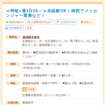
≪時短×週4日5h～≫未経験OK！病院でメッセ
ンジャー業務など！
職種未経験OK
交通費別途支給あり
土日祝日が休み
残業なし
WEB登録OK
派遣
新潟県五泉市
勤務地
五泉駅から---分／北五泉駅から---分／馬下駅から---分／咲花
駅から---分／猿和田駅から---分
週4日～ ■曜日固定の相談OK！ ■希望の曜日があればご相談
曜日頻度
ください！
1日5時間からOK！■シフト例(1)8:00～13:00(2)10:00～
時間
15:00(3)12:00…
【現在も積極採用中！急募！】■2カ月～
期間
無資格未経験：時給1170円～ ■週払いOK ■扶養内OK
時給
交通費
交通費全額支給（ガソリン代もOK！）
看護助手
仕事内容