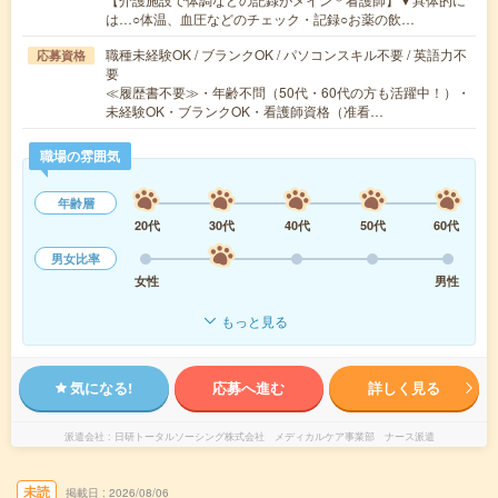
は…○体温、血圧などのチェック・記録○お薬の飲…
職種未経験OK / ブランクOK / パソコンスキル不要 / 英語力不
応募資格
要
≪履歴書不要≫・年齢不問（50代・60代の方も活躍中！）・
未経験OK・ブランクOK・看護師資格（准看…
職場の雰囲気
年齢層
20代
30代
40代
50代
60代
男女比率
女性
男性
もっと見る
気になる!
応募へ進む
詳しく見る
派遣会社
日研トータルソーシング株式会社 メディカルケア事業部 ナース派遣
未読
掲載日
2026/08/06