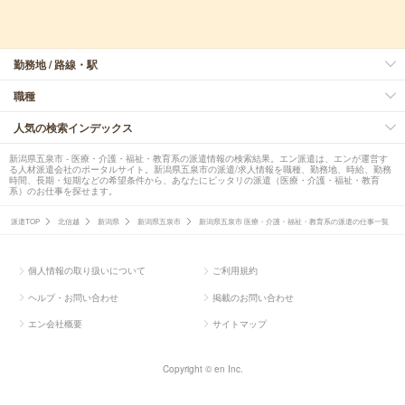
勤務地 / 路線・駅
職種
人気の検索インデックス
新潟県五泉市 - 医療・介護・福祉・教育系の派遣情報の検索結果。エン派遣は、エンが運営す
る人材派遣会社のポータルサイト。新潟県五泉市の派遣/求人情報を職種、勤務地、時給、勤務
時間、長期・短期などの希望条件から、あなたにピッタリの派遣（医療・介護・福祉・教育
系）のお仕事を探せます。
派遣TOP
北信越
新潟県
新潟県五泉市
新潟県五泉市 医療・介護・福祉・教育系の派遣の仕事一覧
個人情報の取り扱いについて
ご利用規約
ヘルプ・お問い合わせ
掲載のお問い合わせ
エン会社概要
サイトマップ
Copyright © en Inc.