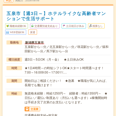
未読
掲載日
2026/08/06
五泉市【週3日～】ホテルライクな高齢者マン
ションで生活サポート
職種未経験OK
交通費別途支給あり
土日祝日が休み
残業なし
WEB登録OK
派遣
新潟県五泉市
勤務地
五泉駅から---分／北五泉駅から---分／咲花駅から---分／猿和
田駅から---分／馬下駅から---分
週3日～5日OK（月～金） ★土日休みOK
曜日頻度
★1日4時間～の時短シフトOK★スタート時間選べます！
時間
7:00～16:009:00～17:0011:…
開始日はご相談ください！ ★急募 ★職場が気に入れば、
期間
長期でも働けます！
無資格未経験：時給1250円～ 経験者：時給1350円～ ★
時給
日払い／週払い制度あり（月払いも選べます）※稼働開始時
は手続き完了次第のお支払いとなります。
交通費
交通費全額支給※規定有