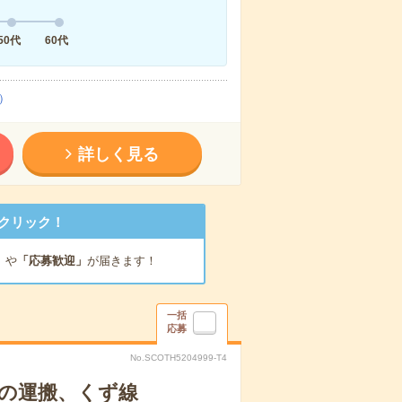
50代
60代
）
詳しく見る
クリック！
」
や
「応募歓迎」
が届きます！
一括
応募
No.SCOTH5204999-T4
品の運搬、くず線