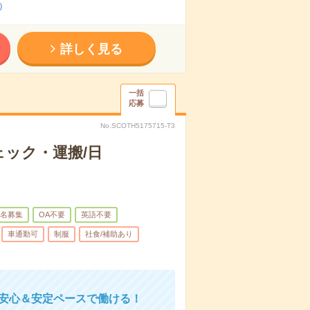
）
詳しく見る
一括
応募
No.SCOTH5175715-T3
ェック・運搬/日
名募集
OA不要
英語不要
車通勤可
制服
社食/補助あり
！安心＆安定ペースで働ける！