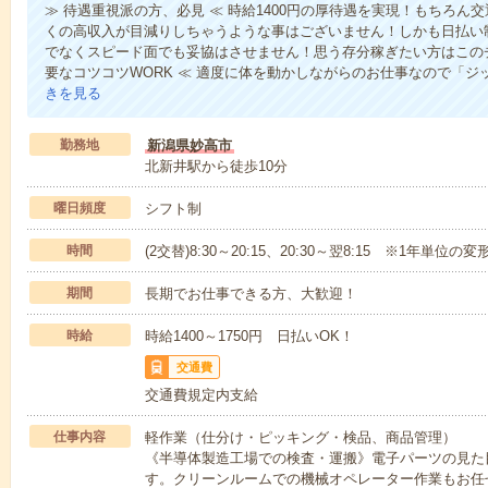
≫ 待遇重視派の方、必見 ≪ 時給1400円の厚待遇を実現！もちろ
くの高収入が目減りしちゃうような事はございません！しかも日払い
でなくスピード面でも妥協はさせません！思う存分稼ぎたい方はこの
要なコツコツWORK ≪ 適度に体を動かしながらのお仕事なので「
きを見る
勤務地
新潟県妙高市
北新井駅から徒歩10分
曜日頻度
シフト制
時間
(2交替)8:30～20:15、20:30～翌8:15 ※1年単位の
期間
長期でお仕事できる方、大歓迎！
時給
時給1400～1750円 日払いOK！
交通費
交通費規定内支給
仕事内容
軽作業（仕分け・ピッキング・検品、商品管理）
《半導体製造工場での検査・運搬》電子パーツの見た
す。クリーンルームでの機械オペレーター作業もお任