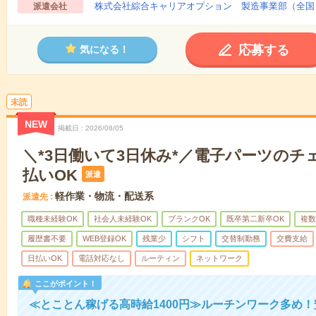
株式会社綜合キャリアオプション 製造事業部（全国
派遣会社
応募する
気になる！
未読
NEW
掲載日
2026/08/05
＼*3日働いて3日休み*／電子パーツのチ
払いOK
派遣
軽作業・物流・配送系
派遣先
職種未経験OK
社会人未経験OK
ブランクOK
既卒第二新卒OK
複数
履歴書不要
WEB登録OK
残業少
シフト
交替制勤務
交費支給
日払いOK
電話対応なし
ルーティン
ネットワーク
ここがポイント！
≪とことん稼げる高時給1400円≫ルーチンワーク多め