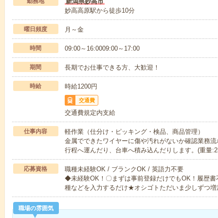
勤務地
新潟県妙高市
妙高高原駅から徒歩10分
曜日頻度
月～金
時間
09:00～16:0009:00～17:00
期間
長期でお仕事できる方、大歓迎！
時給
時給1200円
交通費
交通費規定内支給
仕事内容
軽作業（仕分け・ピッキング・検品、商品管理）
金属でできたワイヤーに傷や汚れがないか確認業務流
行程へ運んだり、台車へ積み込んだりします。(重量:2
応募資格
職種未経験OK / ブランクOK / 英語力不要
◆未経験OK！〇まずは事前登録だけでもOK！履歴
種などを入力するだけ★オシゴトただいま少しずつ増
職場の雰囲気