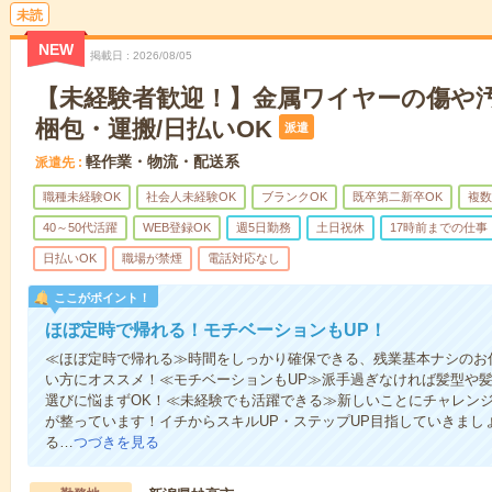
未読
NEW
掲載日
2026/08/05
【未経験者歓迎！】金属ワイヤーの傷や
梱包・運搬/日払いOK
派遣
軽作業・物流・配送系
派遣先
職種未経験OK
社会人未経験OK
ブランクOK
既卒第二新卒OK
複数
40～50代活躍
WEB登録OK
週5日勤務
土日祝休
17時前までの仕事
日払いOK
職場が禁煙
電話対応なし
ここがポイント！
ほぼ定時で帰れる！モチベーションもUP！
≪ほぼ定時で帰れる≫時間をしっかり確保できる、残業基本ナシのお
い方にオススメ！≪モチベーションもUP≫派手過ぎなければ髪型や髪
選びに悩まずOK！≪未経験でも活躍できる≫新しいことにチャレン
が整っています！イチからスキルUP・ステップUP目指していきまし
る…
つづきを見る