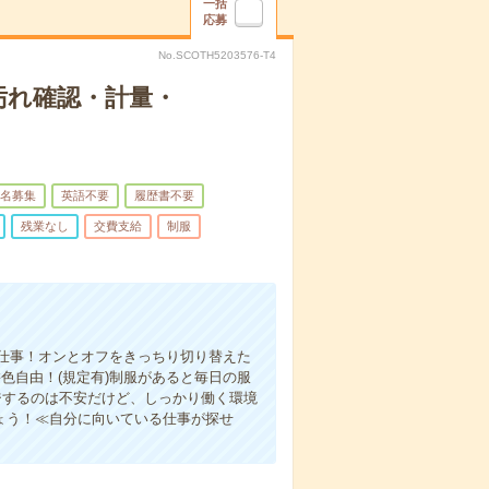
一括
応募
No.SCOTH5203576-T4
汚れ確認・計量・
名募集
英語不要
履歴書不要
残業なし
交費支給
制服
仕事！オンとオフをきっちり切り替えた
色自由！(規定有)制服があると毎日の服
ジするのは不安だけど、しっかり働く環境
ょう！≪自分に向いている仕事が探せ