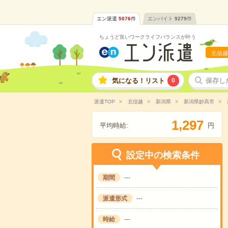
エン派遣
5076
件
エンバイト
9279
件
ちょうど良いワークライフバランスが叶う
北信越
気になる！リスト
0
保存し
派遣TOP
北信越
新潟県
新潟県妙高市
,
1
2
9
7
平均時給:
円
設定中の検索条件
期間
---
派遣形式
---
時給
---