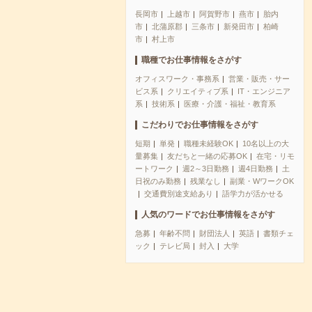
長岡市
上越市
阿賀野市
燕市
胎内
市
北蒲原郡
三条市
新発田市
柏崎
市
村上市
職種でお仕事情報をさがす
オフィスワーク・事務系
営業・販売・サー
ビス系
クリエイティブ系
IT・エンジニア
系
技術系
医療・介護・福祉・教育系
こだわりでお仕事情報をさがす
短期
単発
職種未経験OK
10名以上の大
量募集
友だちと一緒の応募OK
在宅・リモ
ートワーク
週2～3日勤務
週4日勤務
土
日祝のみ勤務
残業なし
副業・WワークOK
交通費別途支給あり
語学力が活かせる
人気のワードでお仕事情報をさがす
急募
年齢不問
財団法人
英語
書類チェ
ック
テレビ局
封入
大学