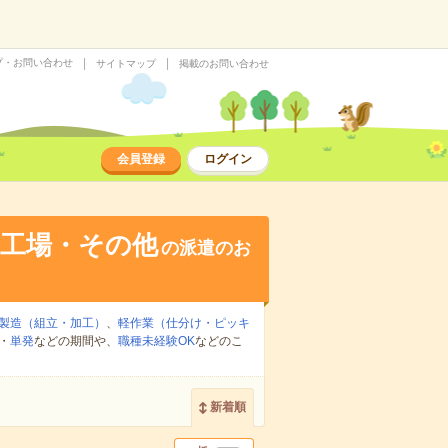
プ・お問い合わせ
サイトマップ
掲載のお問い合わせ
会員登録
ログイン
・工場・その他
の派遣のお
製造（組立・加工）
、
軽作業（仕分け・ピッキ
・
単発
などの期間や、
職種未経験OK
などのこ
新着順