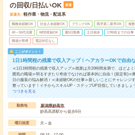
の回収/日払いOK
派遣
軽作業・物流・配送系
派遣先
職種未経験OK
社会人未経験OK
ブランクOK
既卒第二新卒OK
複数
40～50代活躍
WEB登録OK
週5日勤務
土日祝休
17時前までの仕事
職場が禁煙
電話対応なし
ここがポイント！
1日1時間程の残業で収入アップ！ヘアカラーOKで自由
≪1日1時間程の残業で収入アップ≫残業は月20時間未満で、ほどよ
囲気の職場≫明るすぎたり奇抜でなければ基本的に自由！(規定有)≪
日の服装の悩み解消！≪未経験OKの仕事≫新しいことにチャレンジ
整っています！イチからスキルUP・ステップUP目指していきましょ
つづきを見る
勤務地
新潟県妙高市
妙高高原駅から徒歩6分
曜日頻度
月～金
時間
08:15～17:00