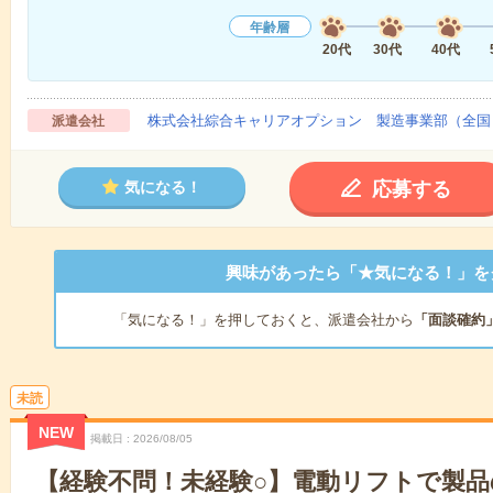
年齢層
20代
30代
40代
株式会社綜合キャリアオプション 製造事業部（全国
派遣会社
応募する
気になる！
興味があったら「★気になる！」を
「気になる！」を押しておくと、派遣会社から
「面談確約
未読
NEW
掲載日
2026/08/05
【経験不問！未経験○】電動リフトで製