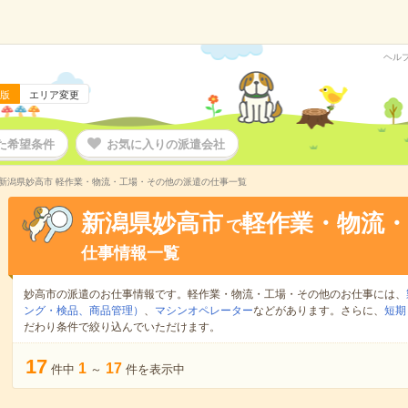
ヘル
版
エリア変更
た希望条件
お気に入りの派遣会社
新潟県妙高市 軽作業・物流・工場・その他の派遣の仕事一覧
新潟県妙高市
軽作業・物流
で
仕事情報一覧
妙高市の派遣のお仕事情報です。軽作業・物流・工場・その他のお仕事には、
ング・検品、商品管理）
、
マシンオペレーター
などがあります。さらに、
短期
だわり条件で絞り込んでいただけます。
17
1
17
件中
～
件を表示中