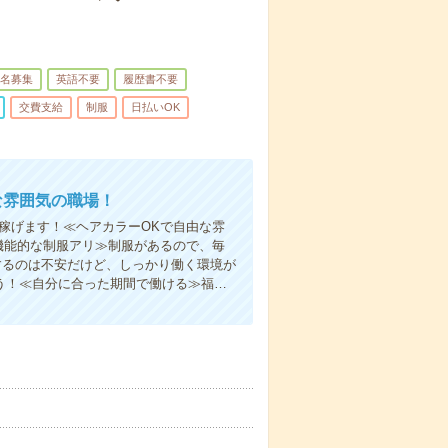
名募集
英語不要
履歴書不要
交費支給
制服
日払いOK
な雰囲気の職場！
く稼げます！≪ヘアカラーOKで自由な雰
機能的な制服アリ≫制服があるので、毎
するのは不安だけど、しっかり働く環境が
う！≪自分に合った期間で働ける≫福…