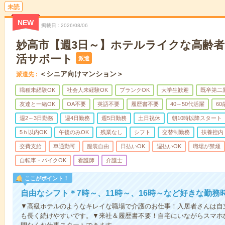
未読
NEW
掲載日
2026/08/06
妙高市【週3日～】ホテルライクな高齢
活サポート
派遣
＜シニア向けマンション＞
派遣先
職種未経験OK
社会人未経験OK
ブランクOK
大学生歓迎
既卒第二
友達と一緒OK
OA不要
英語不要
履歴書不要
40～50代活躍
6
週2～3日勤務
週4日勤務
週5日勤務
土日祝休
朝10時以降スタート
5ｈ以内OK
午後のみOK
残業なし
シフト
交替制勤務
扶養控内
交費支給
車通勤可
服装自由
日払いOK
週払いOK
職場が禁煙
自転車・バイクOK
看護師
介護士
ここがポイント！
自由なシフト＊7時～、11時～、16時～など好きな勤務
▼高級ホテルのようなキレイな職場で介護のお仕事！入居者さんは自
も長く続けやすいです。▼来社＆履歴書不要！自宅にいながらスマホ