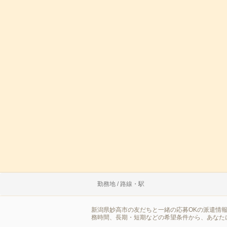
勤務地 / 路線・駅
新潟県妙高市の友だちと一緒の応募OKの派遣情
務時間、長期・短期などの希望条件から、あなた