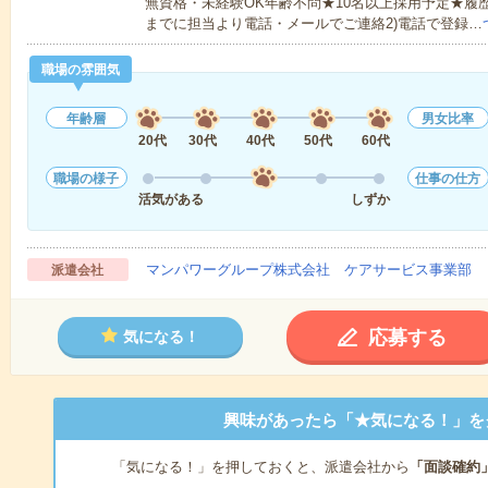
無資格・未経験OK年齢不問★10名以上採用予定★履
までに担当より電話・メールでご連絡2)電話で登録…
職場の雰囲気
年齢層
男女比率
20代
30代
40代
50代
60代
職場の様子
仕事の仕方
活気がある
しずか
マンパワーグループ株式会社 ケアサービス事業部 
派遣会社
応募する
気になる！
興味があったら「★気になる！」を
「気になる！」を押しておくと、派遣会社から
「面談確約