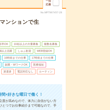
一括
応募
No.MPT967457-28
者マンションで生
新卒OK
10名以上の大量募集
複数名募集
0歳以上活躍
しゅふ歓迎
WEB登録OK
16時前までの仕事
17時前までの仕事
副業・WワークOK
医療福祉
派遣多
電話対応なし
ルーティン
時間×好きな曜日で働く！
立度が高めなので、体力に自信がない方
ひとつでお仕事紹介まで可能なので、手