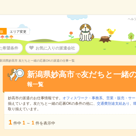
ヘル
版
エリア変更
た希望条件
お気に入りの派遣会社
新潟県妙高市 友だちと一緒の応募OKの派遣の仕事一覧
新潟県妙高市
友だちと一緒の
で
報一覧
妙高市の派遣のお仕事情報です。
オフィスワーク・事務系
、
営業・販売・サー
揃えています。友だちと一緒の応募OKの条件の他に、
交通費別途支給あり
、
取り揃えています。
1
1
1
件中
～
件を表示中