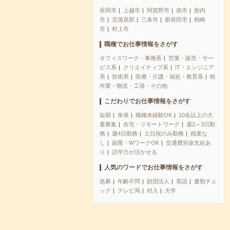
長岡市
上越市
阿賀野市
燕市
胎内
市
北蒲原郡
三条市
新発田市
柏崎
市
村上市
職種でお仕事情報をさがす
オフィスワーク・事務系
営業・販売・サー
ビス系
クリエイティブ系
IT・エンジニア
系
技術系
医療・介護・福祉・教育系
軽
作業・物流・工場・その他
こだわりでお仕事情報をさがす
短期
単発
職種未経験OK
10名以上の大
量募集
在宅・リモートワーク
週2～3日勤
務
週4日勤務
土日祝のみ勤務
残業な
し
副業・WワークOK
交通費別途支給あ
り
語学力が活かせる
人気のワードでお仕事情報をさがす
急募
年齢不問
財団法人
英語
書類チェ
ック
テレビ局
封入
大学