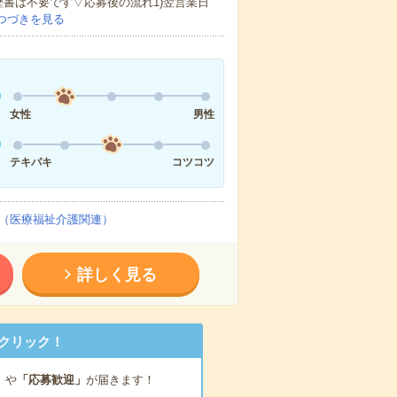
歴書は不要です▽応募後の流れ1)翌営業日
つづきを見る
女性
男性
テキパキ
コツコツ
（医療福祉介護関連）
詳しく見る
クリック！
」
や
「応募歓迎」
が届きます！