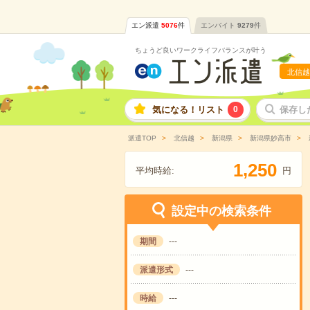
エン派遣
5076
件
エンバイト
9279
件
ちょうど良いワークライフバランスが叶う
北信越
気になる！リスト
0
保存し
派遣TOP
北信越
新潟県
新潟県妙高市
,
1
2
5
0
平均時給:
円
設定中の検索条件
期間
---
派遣形式
---
時給
---