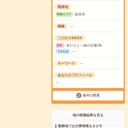
勤務地
妙高市
勤務エリア
職種
---
こだわりINDEX
友だちと一緒の応募OK
絶対
---
できれば
キーワード
---
あなたのプロフィール
---
条件の変更
他の検索結果を見る
勤務地でお仕事情報をさがす