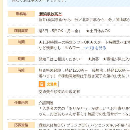
間なくお仕事スタートできます。
勤務地
新潟県妙高市
新井(新潟県)駅から---分／北新井駅から---分／関山駅か
曜日頻度
週3日～5日OK（月～金） ★土日休みOK
時間
★1日4時間～の時短シフトOK★スタート時間選べます！7:00～1
など残業なし！※Wワー…
つづきを見る
期間
開始日はご相談ください！ ★急募 ★職場が気に入
時給
無資格未経験：時給1250円～ 経験者：時給1350
選べます）※稼働開始時は手続き完了次第のお支払い
交通費
交通費全額支給※規定有
仕事内容
介護関連
＊入居者の方の「ありがとう」が嬉しい＊お年寄りを
ゃん、おばあちゃんが暮らす施設での生活サポートを
応募資格
職種未経験OK / ブランクOK / パソコンスキル不要 /