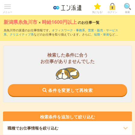
メニュー
気になる!
ログイン
検索
新潟県糸魚川市
×
時給1600円以上
のお仕事一覧
糸魚川市の派遣のお仕事情報です。
オフィスワーク・事務系
、
営業・販売・サービス
系
、
クリエイティブ系
などのお仕事を取り揃えています。さらに、
短期
・
単発
などの
期間や、
職種未経験OK
などのこだわり条件で絞り込んでいただけます。
検索した条件に合う
お仕事がありませんでした
条件を変更して再検索
検索条件を追加して絞り込む
職種
でお仕事情報を絞り込む