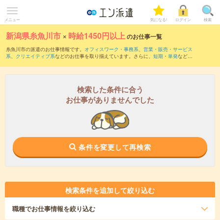
メニュー
気になる!
ログイン
検索
新潟県糸魚川市
×
時給1450円以上
のお仕事一覧
糸魚川市の派遣のお仕事情報です。
オフィスワーク・事務系
、
営業・販売・サービス
系
、
クリエイティブ系
などのお仕事を取り揃えています。さらに、
短期
・
単発
などの
期間や、
職種未経験OK
などのこだわり条件で絞り込んでいただけます。
検索した条件に合う
お仕事がありませんでした
条件を変更して再検索
検索条件を追加して絞り込む
職種
でお仕事情報を絞り込む