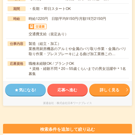
・長期 ・即日スタートOK
期間
時給1220円 日額平均9150円/月額19万2150円
時給
交通費
交通費支給（規定あり）
製造（組立・加工）
仕事内容
業務用厨房機器のアルミや金属のバリ取り作業・金属のバリ
取り作業・プレスブレーキによる曲げ加工業務この…
職種未経験OK / ブランクOK
応募資格
＊資格・経験不問＊20～55歳くらいまでの男女活躍中＊1名
募集
気になる!
応募へ進む
詳しく見る
派遣会社
株式会社日本ワークプレイス
検索条件を追加して絞り込む