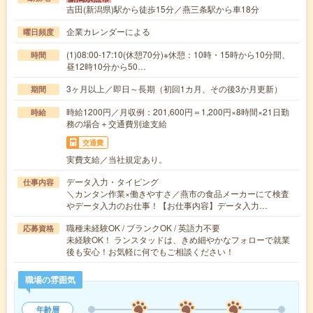
吉田(新潟県)駅から徒歩15分／燕三条駅から車18分
企業カレンダーによる
曜日頻度
(1)08:00-17:10(休憩70分)※休憩：10時・15時から10分間、
時間
昼12時10分から50…
3ヶ月以上／即日～長期（初回1カ月、その後3か月更新）
期間
時給1200円／月収例：201,600円＝1,200円×8時間×21日勤
時給
務の場合＋交通費別途支給
交通費
実費支給／当社規定あり。
データ入力・タイピング
仕事内容
＼カンタン作業×働きやすさ／燕市の食品メーカーにて検査
やデータ入力のお仕事！【お仕事内容】データ入力…
職種未経験OK / ブランクOK / 英語力不要
応募資格
未経験OK！ ランスタッドは、きめ細やかなフォローで就業
後も安心！お気軽に何でもご相談ください！
職場の雰囲気
年齢層