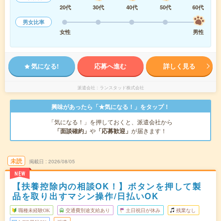
20代
30代
40代
50代
60代
男女比率
女性
男性
気になる!
応募へ進む
詳しく見る
派遣会社
ランスタッド株式会社
興味があったら「★気になる！」をタップ！
「気になる！」を押しておくと、派遣会社から
「面談確約」
や
「応募歓迎」
が届きます！
未読
掲載日
2026/08/05
NEW
【扶養控除内の相談OK！】ボタンを押して製
品を取り出すマシン操作/日払いOK
職種未経験OK
交通費別途支給あり
土日祝日が休み
残業なし