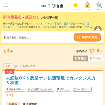
メニュー
気になる!
ログイン
検索
新潟県燕市
×
残業なし
のお仕事一覧
燕市の派遣のお仕事情報です。
オフィスワーク・事務系
、
営業・販売・サービス系
、
クリエイティブ系
などのお仕事を取り揃えています。残業なしの条件の他に、
交通費
別途支給あり
、
職種未経験OK
、
友だちと一緒の応募OK
などのこだわり条件も取り揃
えています。
条件の変更
新潟県燕市 / 残業なし
4
1,213
全
件
平均時給:
円
時給順
新着順
未読
掲載日
2026/08/06
NEW
未経験OK＆残業ナシ快適環境でカンタン入力
＆検査
職種未経験OK
交通費別途支給あり
残業なし
WEB登録OK
派遣
新潟県燕市
勤務地