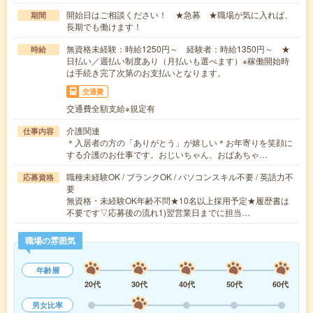
開始日はご相談ください！ ★急募 ★職場が気に入れば、
期間
長期でも働けます！
無資格未経験：時給1250円～ 経験者：時給1350円～ ★
時給
日払い／週払い制度あり（月払いも選べます）※稼働開始時
は手続き完了次第のお支払いとなります。
交通費
交通費全額支給※規定有
介護関連
仕事内容
＊入居者の方の「ありがとう」が嬉しい＊お年寄りを笑顔に
する介護のお仕事です。おじいちゃん、おばあちゃ…
職種未経験OK / ブランクOK / パソコンスキル不要 / 英語力不
応募資格
要
無資格・未経験OK年齢不問★10名以上採用予定★履歴書は
不要です▽応募後の流れ1)翌営業日までに担当…
職場の雰囲気
年齢層
20代
30代
40代
50代
60代
男女比率