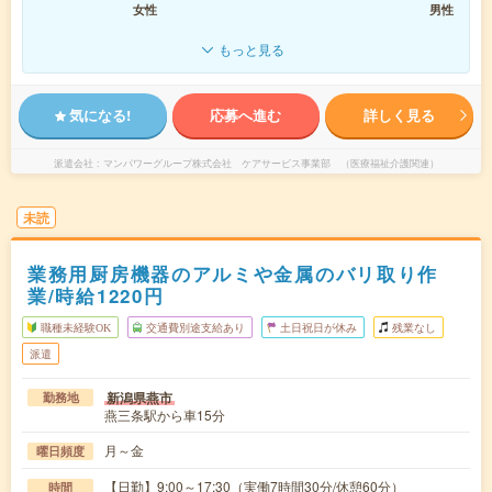
女性
男性
もっと見る
気になる!
応募へ進む
詳しく見る
派遣会社
マンパワーグループ株式会社 ケアサービス事業部 （医療福祉介護関連）
未読
業務用厨房機器のアルミや金属のバリ取り作
業/時給1220円
職種未経験OK
交通費別途支給あり
土日祝日が休み
残業なし
派遣
新潟県燕市
勤務地
燕三条駅から車15分
月～金
曜日頻度
【日勤】9:00～17:30（実働7時間30分/休憩60分）
時間