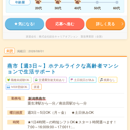
年齢層
20代
30代
40代
50代
60代
気になる!
応募へ進む
詳しく見る
派遣会社
株式会社綜合キャリアオプション 製造事業部（全国）
未読
掲載日
2026/08/01
燕市【週3日～】ホテルライクな高齢者マンシ
ョンで生活サポート
職種未経験OK
交通費別途支給あり
土日祝日が休み
残業なし
WEB登録OK
派遣
新潟県燕市
勤務地
粟生津駅から---分／南吉田駅から---分
週3日～5日OK（月～金） ★土日休みOK
曜日頻度
★1日4時間～の時短シフトOK★スタート時間選べます！
時間
7:00～16:009:00～17:0011:…