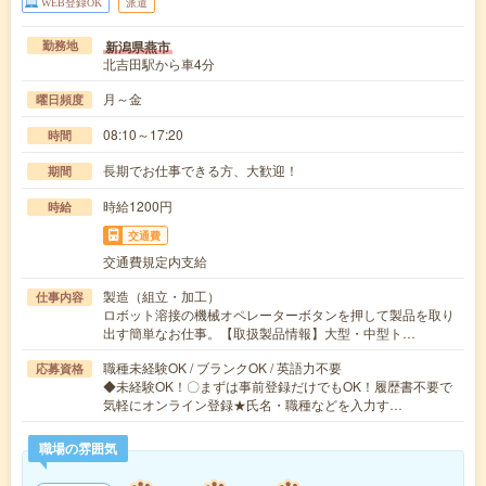
WEB登録OK
派遣
新潟県燕市
勤務地
北吉田駅から車4分
月～金
曜日頻度
08:10～17:20
時間
長期でお仕事できる方、大歓迎！
期間
時給1200円
時給
交通費
交通費規定内支給
製造（組立・加工）
仕事内容
ロボット溶接の機械オペレーターボタンを押して製品を取り
出す簡単なお仕事。【取扱製品情報】大型・中型ト…
職種未経験OK / ブランクOK / 英語力不要
応募資格
◆未経験OK！〇まずは事前登録だけでもOK！履歴書不要で
気軽にオンライン登録★氏名・職種などを入力す…
職場の雰囲気