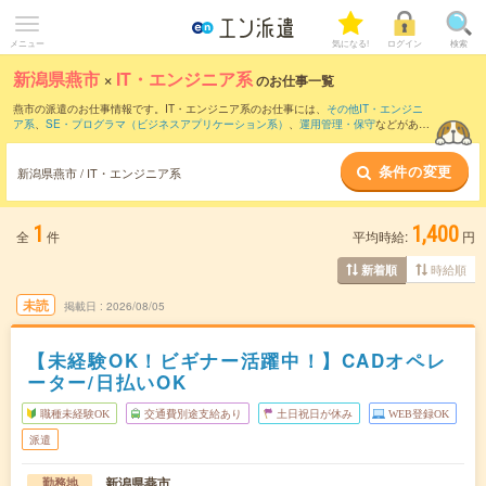
メニュー
気になる!
ログイン
検索
新潟県燕市
×
IT・エンジニア系
のお仕事一覧
燕市の派遣のお仕事情報です。IT・エンジニア系のお仕事には、
その他IT・エンジニ
ア系
、
SE・プログラマ（ビジネスアプリケーション系）
、
運用管理・保守
などがあり
ます。さらに、
短期
・
単発
などの期間や、
職種未経験OK
などのこだわり条件で絞り込
んでいただけます。
条件の変更
新潟県燕市 / IT・エンジニア系
1
1,400
全
件
平均時給:
円
時給順
新着順
未読
掲載日
2026/08/05
【未経験OK！ビギナー活躍中！】CADオペレ
ーター/日払いOK
職種未経験OK
交通費別途支給あり
土日祝日が休み
WEB登録OK
派遣
新潟県燕市
勤務地