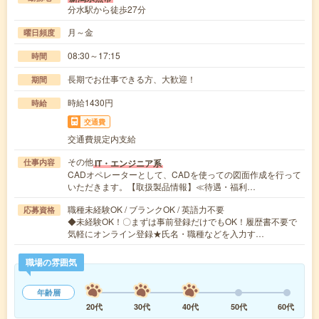
分水駅から徒歩27分
月～金
曜日頻度
08:30～17:15
時間
長期でお仕事できる方、大歓迎！
期間
時給1430円
時給
交通費
交通費規定内支給
その他
IT・エンジニア系
仕事内容
CADオペレーターとして、CADを使っての図面作成を行って
いただきます。【取扱製品情報】≪待遇・福利…
職種未経験OK / ブランクOK / 英語力不要
応募資格
◆未経験OK！〇まずは事前登録だけでもOK！履歴書不要で
気軽にオンライン登録★氏名・職種などを入力す…
職場の雰囲気
年齢層
20代
30代
40代
50代
60代