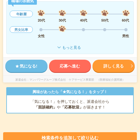
職場の雰囲気
年齢層
20代
30代
40代
50代
60代
男女比率
女性
男性
もっと見る
気になる!
応募へ進む
詳しく見る
派遣会社
マンパワーグループ株式会社 ケアサービス事業部 （医療福祉介護関連）
興味があったら「★気になる！」をタップ！
「気になる！」を押しておくと、派遣会社から
「面談確約」
や
「応募歓迎」
が届きます！
検索条件を追加して絞り込む