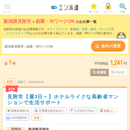
メニュー
気になる!
ログイン
検索
新潟県見附市
×
副業・WワークOK
のお仕事一覧
見附市の派遣のお仕事情報です。
オフィスワーク・事務系
、
営業・販売・サービス系
、
クリエイティブ系
などのお仕事を取り揃えています。副業・WワークOKの条件の他
に、
交通費別途支給あり
、
職種未経験OK
、
残業なし
などのこだわり条件も取り揃えて
います。
条件の変更
新潟県見附市 / 副業・WワークOK
1
1,241
全
件
平均時給:
円
時給順
新着順
未読
掲載日
2026/08/05
NEW
見附市【週3日～】ホテルライクな高齢者マン
ションで生活サポート
職種未経験OK
交通費別途支給あり
土日祝日が休み
残業なし
WEB登録OK
派遣
新潟県見附市
勤務地