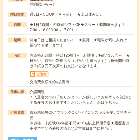
見附駅から---分
週3日～5日OK（月～金） ★土日休みOK
曜日頻度
★1日4時間～の時短シフトOK★スタート時間選べます！
時間
7:00～16:009:00～17:0011:…
開始日はご相談ください！ ★急募 ★職場が気に入れば、
期間
長期でも働けます！
無資格未経験：時給1250円～ 経験者：時給1350円～ ★
時給
日払い／週払い制度あり（月払いも選べます）※稼働開始時
は手続き完了次第のお支払いとなります。
交通費
交通費全額支給※規定有
介護関連
仕事内容
＊入居者の方の「ありがとう」が嬉しい＊お年寄りを笑顔に
する介護のお仕事です。おじいちゃん、おばあちゃ…
職種未経験OK / ブランクOK / パソコンスキル不要 / 英語力不
応募資格
要
無資格・未経験OK年齢不問★10名以上採用予定★履歴書は
不要です▽応募後の流れ1)翌営業日までに担当…