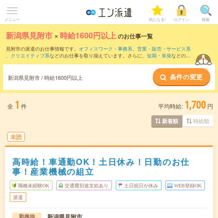
メニュー
気になる!
ログイン
検索
新潟県見附市
×
時給1600円以上
のお仕事一覧
見附市の派遣のお仕事情報です。
オフィスワーク・事務系
、
営業・販売・サービス系
、
クリエイティブ系
などのお仕事を取り揃えています。さらに、
短期
・
単発
などの期
間や、
職種未経験OK
などのこだわり条件で絞り込んでいただけます。
条件の変更
新潟県見附市 / 時給1600円以上
1
1,700
全
件
平均時給:
円
時給順
新着順
未読
高時給！車通勤OK！土日休み！日勤のお仕
事！産業機械の組立
職種未経験OK
交通費別途支給あり
土日祝日が休み
WEB登録OK
派遣
新潟県見附市
勤務地