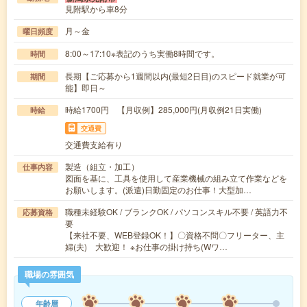
見附駅から車8分
月～金
曜日頻度
8:00～17:10※表記のうち実働8時間です。
時間
長期【ご応募から1週間以内(最短2日目)のスピード就業が可
期間
能】即日～
時給1700円 【月収例】285,000円(月収例21日実働)
時給
交通費
交通費支給有り
製造（組立・加工）
仕事内容
図面を基に、工具を使用して産業機械の組み立て作業などを
お願いします。(派遣)日勤固定のお仕事！大型加…
職種未経験OK / ブランクOK / パソコンスキル不要 / 英語力不
応募資格
要
【来社不要、WEB登録OK！】〇資格不問〇フリーター、主
婦(夫) 大歓迎！ ※お仕事の掛け持ち(Wワ…
職場の雰囲気
年齢層