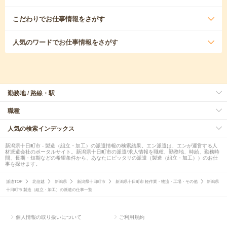
こだわり
でお仕事情報をさがす
人気のワード
でお仕事情報をさがす
勤務地 / 路線・駅
職種
人気の検索インデックス
新潟県十日町市 - 製造（組立・加工）の派遣情報の検索結果。エン派遣は、エンが運営する人
材派遣会社のポータルサイト。新潟県十日町市の派遣/求人情報を職種、勤務地、時給、勤務時
間、長期・短期などの希望条件から、あなたにピッタリの派遣（製造（組立・加工））のお仕
事を探せます。
派遣TOP
北信越
新潟県
新潟県十日町市
新潟県十日町市 軽作業・物流・工場・その他
新潟県
十日町市 製造（組立・加工）の派遣の仕事一覧
個人情報の取り扱いについて
ご利用規約