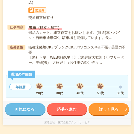
込)
交通費
交通費支給有り
製造（組立・加工）
仕事内容
部品のカット、組立作業をお願いします。(派遣)車・バイ
ク・自転車通勤OK、駐車場も完備しています。長…
職種未経験OK / ブランクOK / パソコンスキル不要 / 英語力不
応募資格
要
【来社不要、WEB登録OK！】〇未経験大歓迎！〇フリータ
ー、主婦(夫) 大歓迎！ ※お仕事の掛け持ち…
職場の雰囲気
年齢層
20代
30代
40代
50代
60代
気になる!
応募へ進む
詳しく見る
派遣会社
株式会社テクノ・サービス