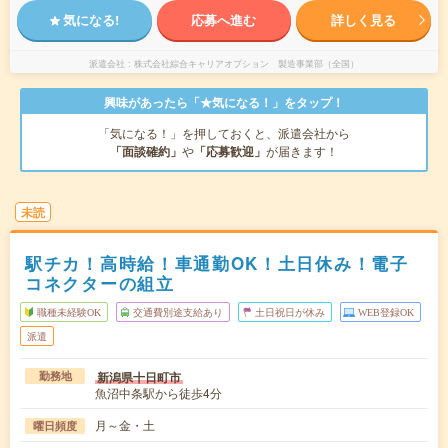
気になる!
応募へ進む
詳しく見る
派遣会社
株式会社綜合キャリアオプション 製造事業部（全国）
興味があったら「★気になる！」をタップ！
「気になる！」を押しておくと、派遣会社から
「面談確約」
や
「応募歓迎」
が届きます！
未読
駅チカ！高時給！車通勤OK！土日休み！電子
コネクターの組立
職種未経験OK
交通費別途支給あり
土日祝日が休み
WEB登録OK
派遣
新潟県十日町市
勤務地
魚沼中条駅から徒歩4分
月～金・土
曜日頻度