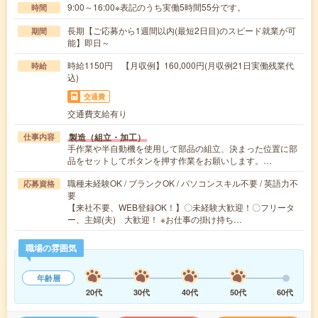
9:00～16:00※表記のうち実働5時間55分です。
時間
長期【ご応募から1週間以内(最短2日目)のスピード就業が可
期間
能】即日～
時給1150円 【月収例】160,000円(月収例21日実働残業代
時給
込)
交通費
交通費支給有り
製造（組立・加工）
仕事内容
手作業や半自動機を使用して部品の組立、決まった位置に部
品をセットしてボタンを押す作業をお願いします。…
職種未経験OK / ブランクOK / パソコンスキル不要 / 英語力不
応募資格
要
【来社不要、WEB登録OK！】〇未経験大歓迎！〇フリータ
ー、主婦(夫) 大歓迎！ ※お仕事の掛け持ち…
職場の雰囲気
年齢層
20代
30代
40代
50代
60代