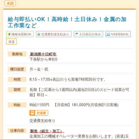
未読
給与即払いOK！高時給！土日休み！金属の加
工作業など
職種未経験OK
交通費別途支給あり
土日祝日が休み
WEB登録OK
派遣
新潟県十日町市
勤務地
下条駅から車6分
月～金・祝
曜日頻度
8:15～17:00※表記のうち実働7時間30分です。
時間
長期【ご応募から1週間以内(最短2日目)のスピード就業が可
期間
能】即日～
時給1150円 【月収例】181,000円(月収例21日実働)
時給
交通費
交通費支給有り
製造（組立・加工）
仕事内容
金属加工の機械オペレーター業務をお願いします。(派遣)玉