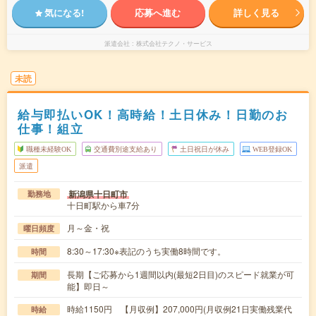
気になる!
応募へ進む
詳しく見る
派遣会社
株式会社テクノ・サービス
未読
給与即払いOK！高時給！土日休み！日勤のお
仕事！組立
職種未経験OK
交通費別途支給あり
土日祝日が休み
WEB登録OK
派遣
新潟県十日町市
勤務地
十日町駅から車7分
月～金・祝
曜日頻度
8:30～17:30※表記のうち実働8時間です。
時間
長期【ご応募から1週間以内(最短2日目)のスピード就業が可
期間
能】即日～
時給1150円 【月収例】207,000円(月収例21日実働残業代
時給