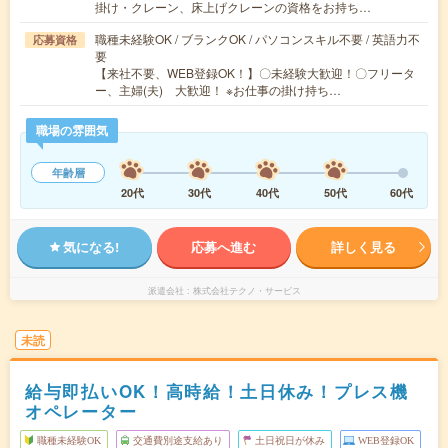
掛け・クレーン、床上げクレーンの資格をお持ち…
職種未経験OK / ブランクOK / パソコンスキル不要 / 英語力不
応募資格
要
【来社不要、WEB登録OK！】〇未経験大歓迎！〇フリータ
ー、主婦(夫) 大歓迎！ ※お仕事の掛け持ち…
職場の雰囲気
年齢層
20代
30代
40代
50代
60代
気になる!
応募へ進む
詳しく見る
派遣会社
株式会社テクノ・サービス
未読
給与即払いOK！高時給！土日休み！プレス機
オペレーター
職種未経験OK
交通費別途支給あり
土日祝日が休み
WEB登録OK