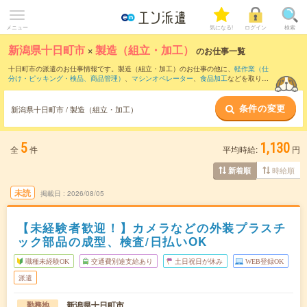
メニュー
気になる!
ログイン
検索
新潟県十日町市
×
製造（組立・加工）
のお仕事一覧
十日町市の派遣のお仕事情報です。製造（組立・加工）のお仕事の他に、
軽作業（仕
分け・ピッキング・検品、商品管理）
、
マシンオペレーター
、
食品加工
などを取り揃
えています。さらに、
短期
・
単発
などの期間や、
職種未経験OK
などのこだわり条件で
絞り込んでいただけます。職種辞典：
製造（組立・加工）のお仕事とは？とは？
条件の変更
新潟県十日町市 / 製造（組立・加工）
5
1,130
全
件
平均時給:
円
時給順
新着順
未読
掲載日
2026/08/05
【未経験者歓迎！】カメラなどの外装プラスチ
ック部品の成型、検査/日払いOK
職種未経験OK
交通費別途支給あり
土日祝日が休み
WEB登録OK
派遣
新潟県十日町市
勤務地