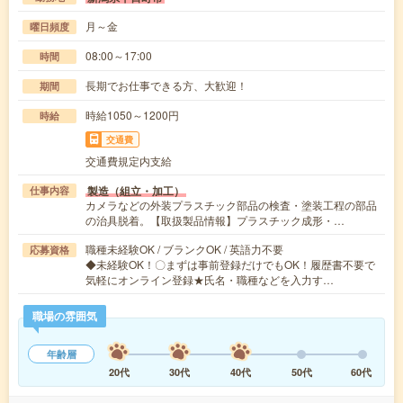
月～金
曜日頻度
08:00～17:00
時間
長期でお仕事できる方、大歓迎！
期間
時給1050～1200円
時給
交通費
交通費規定内支給
製造（組立・加工）
仕事内容
カメラなどの外装プラスチック部品の検査・塗装工程の部品
の治具脱着。【取扱製品情報】プラスチック成形・…
職種未経験OK / ブランクOK / 英語力不要
応募資格
◆未経験OK！〇まずは事前登録だけでもOK！履歴書不要で
気軽にオンライン登録★氏名・職種などを入力す…
職場の雰囲気
年齢層
20代
30代
40代
50代
60代