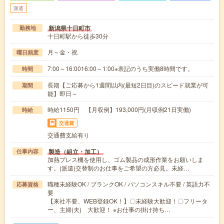
派遣
新潟県十日町市
勤務地
十日町駅から徒歩30分
月～金・祝
曜日頻度
7:00～16:0016:00～1:00※表記のうち実働8時間です。
時間
長期【ご応募から1週間以内(最短2日目)のスピード就業が可
期間
能】即日～
時給1150円 【月収例】193,000円(月収例21日実働)
時給
交通費
交通費支給有り
製造（組立・加工）
仕事内容
加熱プレス機を使用し、ゴム製品の成形作業をお願いしま
す。(派遣)交替制のお仕事をご希望の方必見。未経…
職種未経験OK / ブランクOK / パソコンスキル不要 / 英語力不
応募資格
要
【来社不要、WEB登録OK！】〇未経験大歓迎！〇フリータ
ー、主婦(夫) 大歓迎！ ※お仕事の掛け持ち…