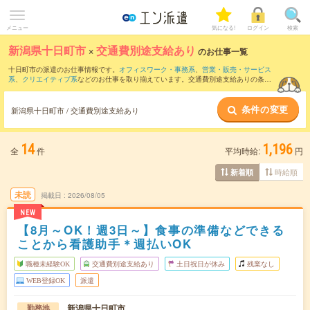
メニュー
気になる!
ログイン
検索
新潟県十日町市
×
交通費別途支給あり
のお仕事一覧
十日町市の派遣のお仕事情報です。
オフィスワーク・事務系
、
営業・販売・サービス
系
、
クリエイティブ系
などのお仕事を取り揃えています。交通費別途支給ありの条件
の他に、
職種未経験OK
、
残業なし
、
友だちと一緒の応募OK
などのこだわり条件も取
り揃えています。
条件の変更
新潟県十日町市 / 交通費別途支給あり
14
1,196
全
件
平均時給:
円
時給順
新着順
未読
掲載日
2026/08/05
NEW
【8月～OK！週3日～】食事の準備などできる
ことから看護助手＊週払いOK
職種未経験OK
交通費別途支給あり
土日祝日が休み
残業なし
WEB登録OK
派遣
新潟県十日町市
勤務地