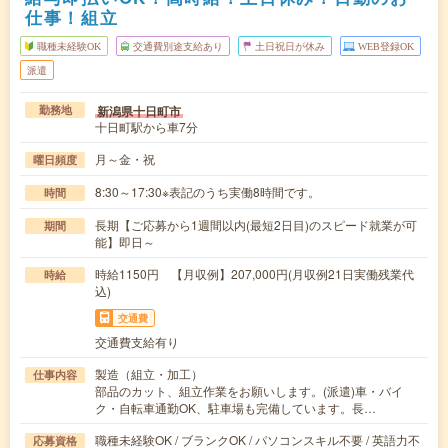
仕事！組立
職種未経験OK
交通費別途支給あり
土日祝日が休み
WEB登録OK
派遣
新潟県十日町市
勤務地
十日町駅から車7分
月～金・祝
曜日頻度
8:30～17:30※表記のうち実働8時間です。
時間
長期【ご応募から1週間以内(最短2日目)のスピード就業が可
期間
能】即日～
時給1150円 【月収例】207,000円(月収例21日実働残業代
時給
込)
交通費
交通費支給有り
製造（組立・加工）
仕事内容
部品のカット、組立作業をお願いします。(派遣)車・バイ
ク・自転車通勤OK、駐車場も完備しています。長…
職種未経験OK / ブランクOK / パソコンスキル不要 / 英語力不
応募資格