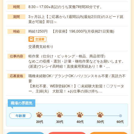
8:30～17:00※表記のうち実働7時間30分です。
時間
3ヶ月以上【ご応募から1週間以内(最短2日目)のスピード就
期間
業が可能】即日～
時給1250円 【月収例】196,000円(月収例21日実働)
時給
交通費
交通費支給有り
軽作業（仕分け・ピッキング・検品、商品管理）
仕事内容
なめこの収穫・選別・計量・梱包作業などをお願いします。
(派遣)ウレシイ高時給！直接雇用実績あり！車・…
職種未経験OK / ブランクOK / パソコンスキル不要 / 英語力不
応募資格
要
【来社不要、WEB登録OK！】〇未経験大歓迎！〇フリータ
ー、主婦(夫) 大歓迎！ ※お仕事の掛け持ち…
職場の雰囲気
年齢層
20代
30代
40代
50代
60代