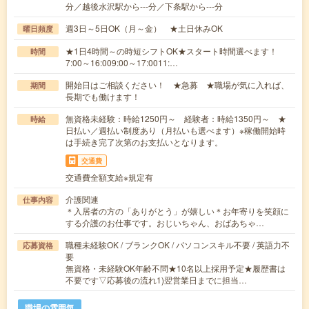
分／越後水沢駅から---分／下条駅から---分
週3日～5日OK（月～金） ★土日休みOK
曜日頻度
★1日4時間～の時短シフトOK★スタート時間選べます！
時間
7:00～16:009:00～17:0011:…
開始日はご相談ください！ ★急募 ★職場が気に入れば、
期間
長期でも働けます！
無資格未経験：時給1250円～ 経験者：時給1350円～ ★
時給
日払い／週払い制度あり（月払いも選べます）※稼働開始時
は手続き完了次第のお支払いとなります。
交通費
交通費全額支給※規定有
介護関連
仕事内容
＊入居者の方の「ありがとう」が嬉しい＊お年寄りを笑顔に
する介護のお仕事です。おじいちゃん、おばあちゃ…
職種未経験OK / ブランクOK / パソコンスキル不要 / 英語力不
応募資格
要
無資格・未経験OK年齢不問★10名以上採用予定★履歴書は
不要です▽応募後の流れ1)翌営業日までに担当…
職場の雰囲気