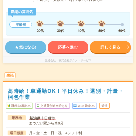
職場の雰囲気
年齢層
20代
30代
40代
50代
60代
気になる!
応募へ進む
詳しく見る
派遣会社
株式会社テクノ・サービス
未読
高時給！車通勤OK！平日休み！選別・計量・
梱包作業
職種未経験OK
交通費別途支給あり
WEB登録OK
派遣
新潟県十日町市
勤務地
まつだい駅から車9分
月～金・土・日・祝 ※シフト制
曜日頻度