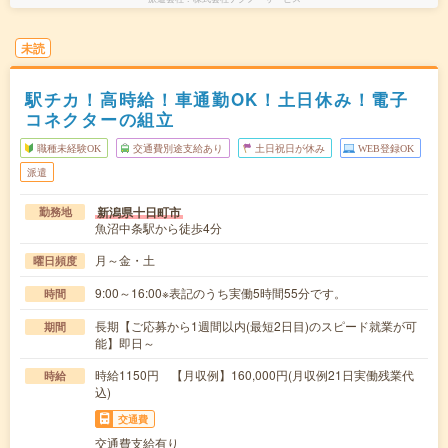
未読
駅チカ！高時給！車通勤OK！土日休み！電子
コネクターの組立
職種未経験OK
交通費別途支給あり
土日祝日が休み
WEB登録OK
派遣
新潟県十日町市
勤務地
魚沼中条駅から徒歩4分
月～金・土
曜日頻度
9:00～16:00※表記のうち実働5時間55分です。
時間
長期【ご応募から1週間以内(最短2日目)のスピード就業が可
期間
能】即日～
時給1150円 【月収例】160,000円(月収例21日実働残業代
時給
込)
交通費
交通費支給有り