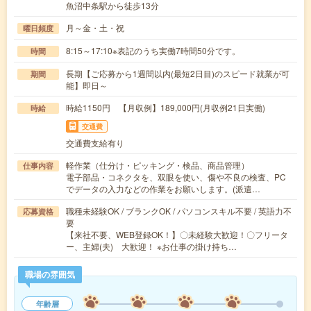
魚沼中条駅から徒歩13分
月～金・土・祝
曜日頻度
8:15～17:10※表記のうち実働7時間50分です。
時間
長期【ご応募から1週間以内(最短2日目)のスピード就業が可
期間
能】即日～
時給1150円 【月収例】189,000円(月収例21日実働)
時給
交通費
交通費支給有り
軽作業（仕分け・ピッキング・検品、商品管理）
仕事内容
電子部品・コネクタを、双眼を使い、傷や不良の検査、PC
でデータの入力などの作業をお願いします。(派遣…
職種未経験OK / ブランクOK / パソコンスキル不要 / 英語力不
応募資格
要
【来社不要、WEB登録OK！】〇未経験大歓迎！〇フリータ
ー、主婦(夫) 大歓迎！ ※お仕事の掛け持ち…
職場の雰囲気
年齢層