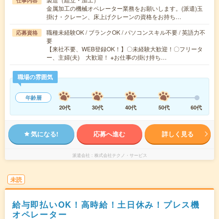
仕事内容
金属加工の機械オペレーター業務をお願いします。(派遣)玉
掛け・クレーン、床上げクレーンの資格をお持ち…
職種未経験OK / ブランクOK / パソコンスキル不要 / 英語力不
応募資格
要
【来社不要、WEB登録OK！】〇未経験大歓迎！〇フリータ
ー、主婦(夫) 大歓迎！ ※お仕事の掛け持ち…
職場の雰囲気
年齢層
20代
30代
40代
50代
60代
気になる!
応募へ進む
詳しく見る
派遣会社
株式会社テクノ・サービス
未読
給与即払いOK！高時給！土日休み！プレス機
オペレーター