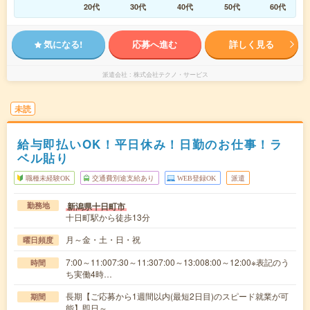
20代
30代
40代
50代
60代
気になる!
応募へ進む
詳しく見る
派遣会社
株式会社テクノ・サービス
未読
給与即払いOK！平日休み！日勤のお仕事！ラ
ベル貼り
職種未経験OK
交通費別途支給あり
WEB登録OK
派遣
新潟県十日町市
勤務地
十日町駅から徒歩13分
月～金・土・日・祝
曜日頻度
7:00～11:007:30～11:307:00～13:008:00～12:00※表記のう
時間
ち実働4時…
長期【ご応募から1週間以内(最短2日目)のスピード就業が可
期間
能】即日～