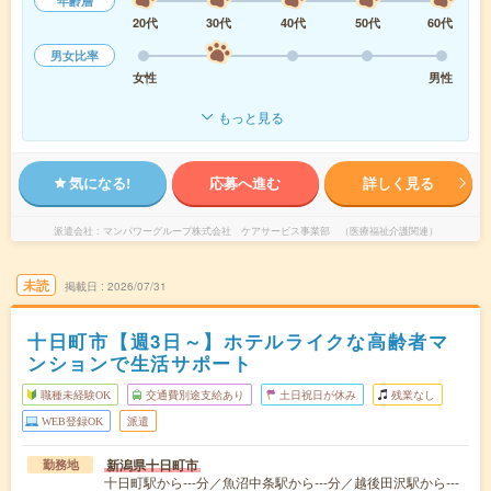
年齢層
20代
30代
40代
50代
60代
男女比率
女性
男性
もっと見る
気になる!
応募へ進む
詳しく見る
派遣会社
マンパワーグループ株式会社 ケアサービス事業部 （医療福祉介護関連）
未読
掲載日
2026/07/31
十日町市【週3日～】ホテルライクな高齢者マ
ンションで生活サポート
職種未経験OK
交通費別途支給あり
土日祝日が休み
残業なし
WEB登録OK
派遣
新潟県十日町市
勤務地
十日町駅から---分／魚沼中条駅から---分／越後田沢駅から---