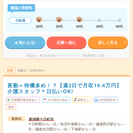
職場の雰囲気
年齢層
20代
30代
40代
50代
60代
気になる!
応募へ進む
詳しく見る
派遣会社
株式会社綜合キャリアオプション 製造事業部（全国）
未読
掲載日
2026/08/01
夜勤＝待機多め！？【週2日で月収19.4万円】
介護スタッフ＊日払いOK!
交通費別途支給あり
土日祝日が休み
残業なし
WEB登録OK
派遣
新潟県十日町市
勤務地
十日町駅から---分／魚沼中条駅から---分／越後田沢駅から---
分／越後水沢駅から---分／下条駅から---分