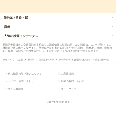
勤務地 / 路線・駅
職種
人気の検索インデックス
新潟県十日町市の交通費別途支給ありの派遣情報の検索結果。エン派遣は、エンが運営する人
材派遣会社のポータルサイト。新潟県十日町市の派遣/求人情報を職種、勤務地、時給、勤務時
間、長期・短期などの希望条件から、あなたにピッタリの派遣のお仕事を探せます。
派遣TOP
北信越
新潟県
新潟県十日町市
新潟県十日町市 交通費別途支給ありの派遣の仕事一覧
個人情報の取り扱いについて
ご利用規約
ヘルプ・お問い合わせ
掲載のお問い合わせ
エン会社概要
サイトマップ
Copyright © en Inc.