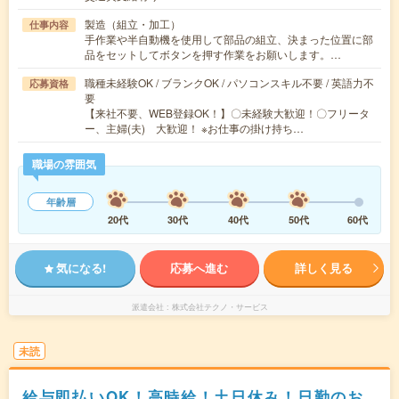
製造（組立・加工）
仕事内容
手作業や半自動機を使用して部品の組立、決まった位置に部
品をセットしてボタンを押す作業をお願いします。…
職種未経験OK / ブランクOK / パソコンスキル不要 / 英語力不
応募資格
要
【来社不要、WEB登録OK！】〇未経験大歓迎！〇フリータ
ー、主婦(夫) 大歓迎！ ※お仕事の掛け持ち…
職場の雰囲気
年齢層
20代
30代
40代
50代
60代
気になる!
応募へ進む
詳しく見る
派遣会社
株式会社テクノ・サービス
未読
給与即払いOK！高時給！土日休み！日勤のお