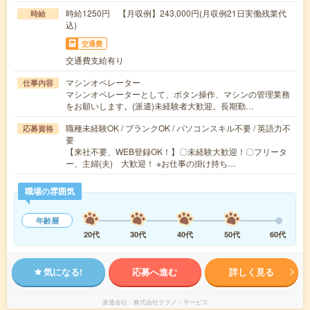
時給1250円 【月収例】243,000円(月収例21日実働残業代
時給
込)
交通費
交通費支給有り
マシンオペレーター
仕事内容
マシンオペレーターとして、ボタン操作、マシンの管理業務
をお願いします。(派遣)未経験者大歓迎。長期勤…
職種未経験OK / ブランクOK / パソコンスキル不要 / 英語力不
応募資格
要
【来社不要、WEB登録OK！】〇未経験大歓迎！〇フリータ
ー、主婦(夫) 大歓迎！ ※お仕事の掛け持ち…
職場の雰囲気
年齢層
20代
30代
40代
50代
60代
気になる!
応募へ進む
詳しく見る
派遣会社
株式会社テクノ・サービス