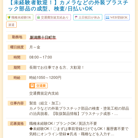
【未経験者歓迎！】カメラなどの外装プラスチ
ック部品の成型、検査/日払いOK
職種未経験OK
交通費別途支給あり
土日祝日が休み
WEB登録OK
派遣
新潟県十日町市
勤務地
月～金
曜日頻度
08:00～17:00
時間
長期でお仕事できる方、大歓迎！
期間
時給1050～1200円
時給
交通費
交通費規定内支給
製造（組立・加工）
仕事内容
カメラなどの外装プラスチック部品の検査・塗装工程の部品
の治具脱着。【取扱製品情報】プラスチック成形・…
職種未経験OK / ブランクOK / 英語力不要
応募資格
◆未経験OK！〇まずは事前登録だけでもOK！履歴書不要で
気軽にオンライン登録★氏名・職種などを入力す…