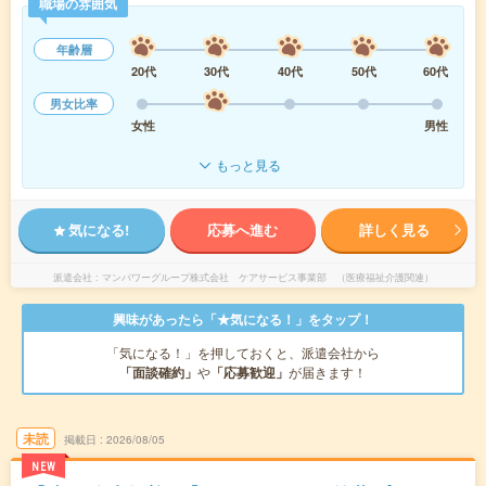
職場の雰囲気
年齢層
20代
30代
40代
50代
60代
男女比率
女性
男性
もっと見る
気になる!
応募へ進む
詳しく見る
派遣会社
マンパワーグループ株式会社 ケアサービス事業部 （医療福祉介護関連）
興味があったら「★気になる！」をタップ！
「気になる！」を押しておくと、派遣会社から
「面談確約」
や
「応募歓迎」
が届きます！
未読
掲載日
2026/08/05
NEW