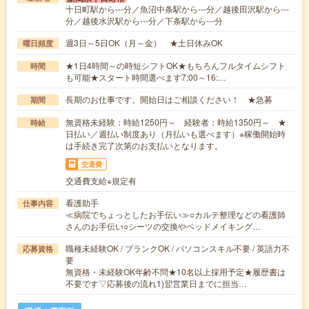
十日町駅から---分／魚沼中条駅から---分／越後田沢駅から---
分／越後水沢駅から---分／下条駅から---分
週3日～5日OK（月～金） ★土日休みOK
曜日頻度
★1日4時間～の時短シフトOK★もちろんフルタイムシフト
時間
も可能★スタート時間選べます7:00～16:…
長期のお仕事です。開始日はご相談ください！ ★急募
期間
無資格未経験：時給1250円～ 経験者：時給1350円～ ★
時給
日払い／週払い制度あり（月払いも選べます）※稼働開始時
は手続き完了次第のお支払いとなります。
交通費
交通費支給※規定有
看護助手
仕事内容
≪病院でちょっとしたお手伝い≫○カルテ整理などの看護師
さんのお手伝い○シーツの交換やベッドメイキング…
職種未経験OK / ブランクOK / パソコンスキル不要 / 英語力不
応募資格
要
無資格・未経験OK年齢不問★10名以上採用予定★履歴書は
不要です▽応募後の流れ1)翌営業日までに担当…