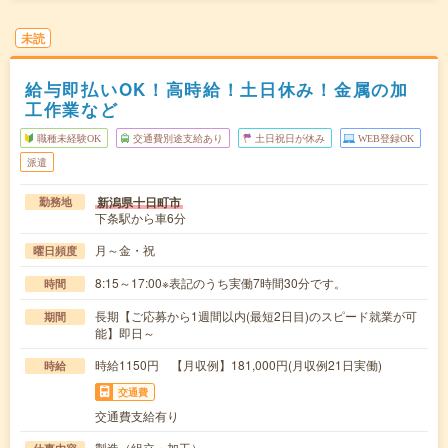
未読
給与即払いOK！高時給！土日休み！金属の加
工作業など
職種未経験OK
交通費別途支給あり
土日祝日が休み
WEB登録OK
派遣
新潟県十日町市
勤務地
下条駅から車6分
月～金・祝
曜日頻度
8:15～17:00※表記のうち実働7時間30分です。
時間
長期【ご応募から1週間以内(最短2日目)のスピード就業が可
期間
能】即日～
時給1150円 【月収例】181,000円(月収例21日実働)
時給
交通費
交通費支給有り
製造（組立・加工）