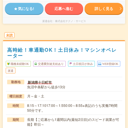
気になる!
応募へ進む
詳しく見る
派遣会社
株式会社テクノ・サービス
未読
高時給！車通勤OK！土日休み！マシンオペレ
ーター
職種未経験OK
交通費別途支給あり
土日祝日が休み
WEB登録OK
派遣
新潟県十日町市
勤務地
魚沼中条駅から徒歩13分
月～金・土
曜日頻度
8:15～17:1017:00～1:550:00～8:55※表記のうち実働7時間
時間
50分です。
長期【ご応募から1週間以内(最短2日目)のスピード就業が可
期間
能】即日～