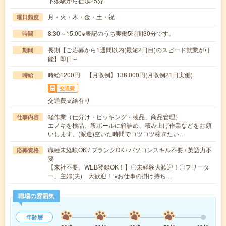
下条駅から徒歩25分
月・火・木・金・土・祝
曜日頻度
8:30～15:00※表記のうち実働5時間30分です。
時間
長期【ご応募から1週間以内(最短2日目)のスピード就業が可
期間
能】即日～
時給1200円 【月収例】138,000円(月収例21日実働)
時給
交通費
交通費支給有り
軽作業（仕分け・ピッキング・検品、商品管理）
仕事内容
エノキを検品、段ボールに箱詰め、積み上げ作業などをお願
いします。(派遣)空いた時間でコツコツ稼ぎたい…
職種未経験OK / ブランクOK / パソコンスキル不要 / 英語力不
応募資格
要
【来社不要、WEB登録OK！】〇未経験大歓迎！〇フリータ
ー、主婦(夫) 大歓迎！ ※お仕事の掛け持ち…
職場の雰囲気
年齢層