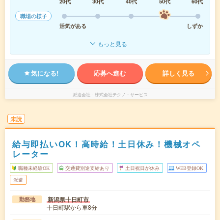
20代
30代
40代
50代
60代
職場の様子
活気がある
しずか
もっと見る
気になる!
応募へ進む
詳しく見る
派遣会社
株式会社テクノ・サービス
未読
給与即払いOK！高時給！土日休み！機械オペ
レーター
職種未経験OK
交通費別途支給あり
土日祝日が休み
WEB登録OK
派遣
新潟県十日町市
勤務地
十日町駅から車8分