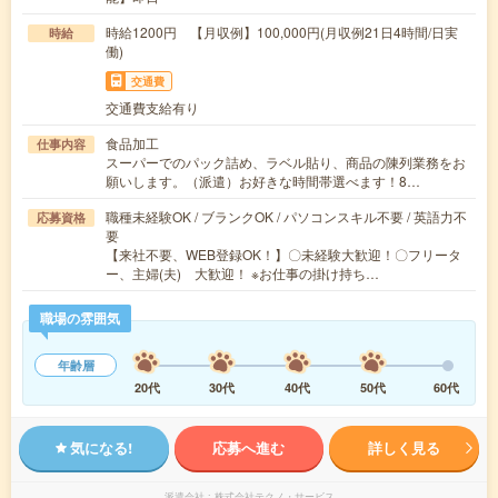
時給1200円 【月収例】100,000円(月収例21日4時間/日実
時給
働)
交通費
交通費支給有り
食品加工
仕事内容
スーパーでのパック詰め、ラベル貼り、商品の陳列業務をお
願いします。（派遣）お好きな時間帯選べます！8…
職種未経験OK / ブランクOK / パソコンスキル不要 / 英語力不
応募資格
要
【来社不要、WEB登録OK！】〇未経験大歓迎！〇フリータ
ー、主婦(夫) 大歓迎！ ※お仕事の掛け持ち…
職場の雰囲気
年齢層
20代
30代
40代
50代
60代
気になる!
応募へ進む
詳しく見る
派遣会社
株式会社テクノ・サービス