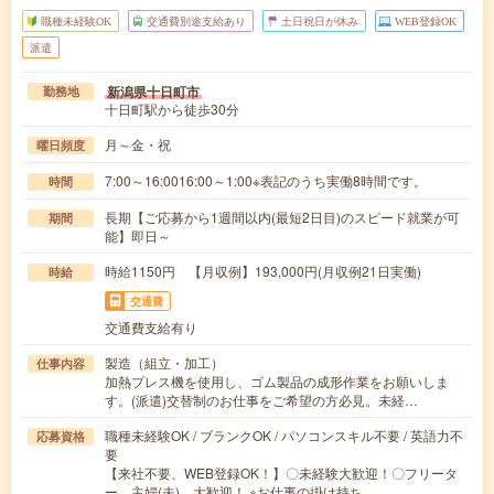
職種未経験OK
交通費別途支給あり
土日祝日が休み
WEB登録OK
派遣
新潟県十日町市
勤務地
十日町駅から徒歩30分
月～金・祝
曜日頻度
7:00～16:0016:00～1:00※表記のうち実働8時間です。
時間
長期【ご応募から1週間以内(最短2日目)のスピード就業が可
期間
能】即日～
時給1150円 【月収例】193,000円(月収例21日実働)
時給
交通費
交通費支給有り
製造（組立・加工）
仕事内容
加熱プレス機を使用し、ゴム製品の成形作業をお願いしま
す。(派遣)交替制のお仕事をご希望の方必見。未経…
職種未経験OK / ブランクOK / パソコンスキル不要 / 英語力不
応募資格
要
【来社不要、WEB登録OK！】〇未経験大歓迎！〇フリータ
ー、主婦(夫) 大歓迎！ ※お仕事の掛け持ち…