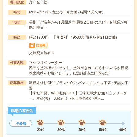
月～金・祝
曜日頻度
8:00～17:00※表記のうち実働7時間45分です。
時間
長期【ご応募から1週間以内(最短2日目)のスピード就業が可
期間
能】即日～
時給1200円 【月収例】195,000円(月収例21日実働)
時給
交通費
交通費支給有り
マシンオペレーター
仕事内容
部品を塗装機械にセット、塗装がきれいにされているか目視
検査業務をお願いします。(派遣)基本土日休みだ…
職種未経験OK / ブランクOK / パソコンスキル不要 / 英語力不
応募資格
要
【来社不要、WEB登録OK！】〇未経験大歓迎！〇フリータ
ー、主婦(夫) 大歓迎！ ※お仕事の掛け持ち…
職場の雰囲気
年齢層
20代
30代
40代
50代
60代