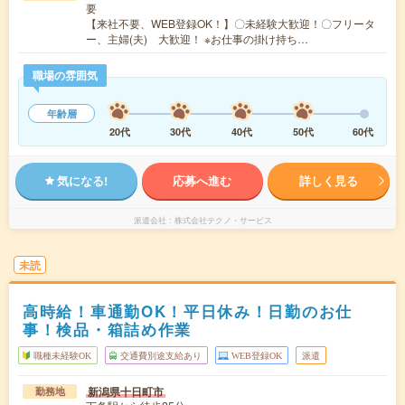
要
【来社不要、WEB登録OK！】〇未経験大歓迎！〇フリータ
ー、主婦(夫) 大歓迎！ ※お仕事の掛け持ち…
職場の雰囲気
年齢層
20代
30代
40代
50代
60代
気になる!
応募へ進む
詳しく見る
派遣会社
株式会社テクノ・サービス
未読
高時給！車通勤OK！平日休み！日勤のお仕
事！検品・箱詰め作業
職種未経験OK
交通費別途支給あり
WEB登録OK
派遣
新潟県十日町市
勤務地