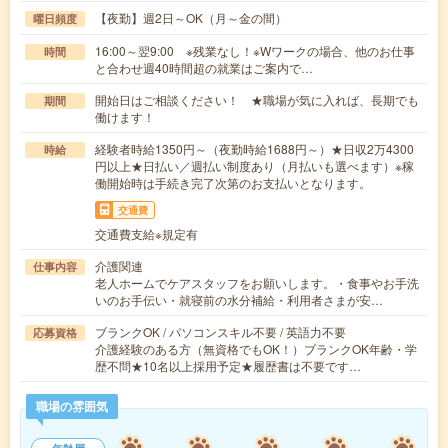
【夜勤】週2日～OK（月～金の間）
曜日頻度
16:00～翌9:00 ※残業なし！※Wワークの場合、他のお仕事
時間
と合わせ週40時間超の就業はご案内で…
開始日はご相談ください！ ★職場が気に入れば、長期でも
期間
働けます！
経験者時給1350円～（夜勤時給1688円～）★日収2万4300
時給
円以上★日払い／週払い制度あり（月払いも選べます）※稼
働開始時は手続き完了次第のお支払いとなります。
交通費
交通費支給※規定有
介護関連
仕事内容
老人ホームでケアスタッフをお願いします。・食事やお手洗
いのお手伝い・就寝前の水分補給・利用者さまが安…
ブランクOK / パソコンスキル不要 / 英語力不要
応募資格
介護経験のある方（無資格でもOK！）ブランクOK年齢・学
歴不問★10名以上採用予定★履歴書は不要です…
職場の雰囲気