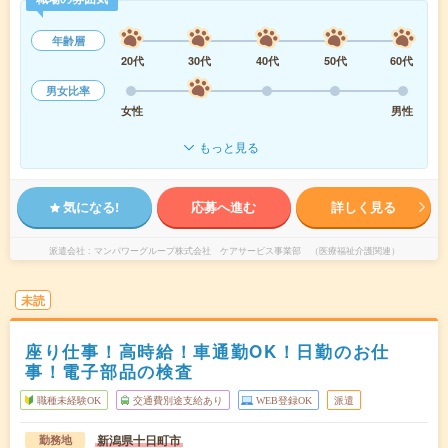
年齢層
20代
30代
40代
50代
60代
男女比率
女性
男性
もっと見る
気になる!
応募へ進む
詳しく見る
派遣会社
マンパワーグループ株式会社 ケアサービス事業部 （医療福祉介護関連）
未読
座り仕事！高時給！車通勤OK！日勤のお仕
事！電子部品の検査
職種未経験OK
交通費別途支給あり
WEB登録OK
派遣
新潟県十日町市
勤務地