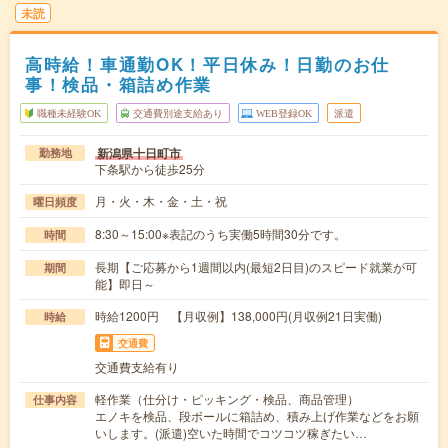
未読
高時給！車通勤OK！平日休み！日勤のお仕
事！検品・箱詰め作業
職種未経験OK
交通費別途支給あり
WEB登録OK
派遣
新潟県十日町市
勤務地
下条駅から徒歩25分
月・火・木・金・土・祝
曜日頻度
8:30～15:00※表記のうち実働5時間30分です。
時間
長期【ご応募から1週間以内(最短2日目)のスピード就業が可
期間
能】即日～
時給1200円 【月収例】138,000円(月収例21日実働)
時給
交通費
交通費支給有り
軽作業（仕分け・ピッキング・検品、商品管理）
仕事内容
エノキを検品、段ボールに箱詰め、積み上げ作業などをお願
いします。(派遣)空いた時間でコツコツ稼ぎたい…