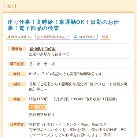
未読
座り仕事！高時給！車通勤OK！日勤のお仕
事！電子部品の検査
職種未経験OK
交通費別途支給あり
WEB登録OK
派遣
新潟県十日町市
勤務地
魚沼中条駅から徒歩13分
月～金・土・祝
曜日頻度
8:15～17:10※表記のうち実働7時間50分です。
時間
長期【ご応募から1週間以内(最短2日目)のスピード就業が可
期間
能】即日～
時給1150円 【月収例】189,000円(月収例21日実働)
時給
交通費
交通費支給有り
軽作業（仕分け・ピッキング・検品、商品管理）
仕事内容
電子部品・コネクタを、双眼を使い、傷や不良の検査、PC
でデータの入力などの作業をお願いします。(派遣…