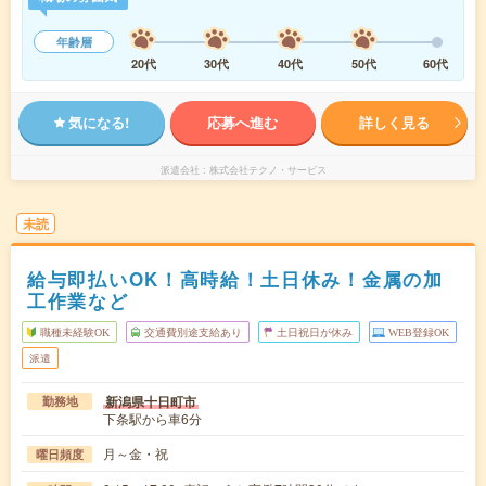
年齢層
20代
30代
40代
50代
60代
気になる!
応募へ進む
詳しく見る
派遣会社
株式会社テクノ・サービス
未読
給与即払いOK！高時給！土日休み！金属の加
工作業など
職種未経験OK
交通費別途支給あり
土日祝日が休み
WEB登録OK
派遣
新潟県十日町市
勤務地
下条駅から車6分
月～金・祝
曜日頻度