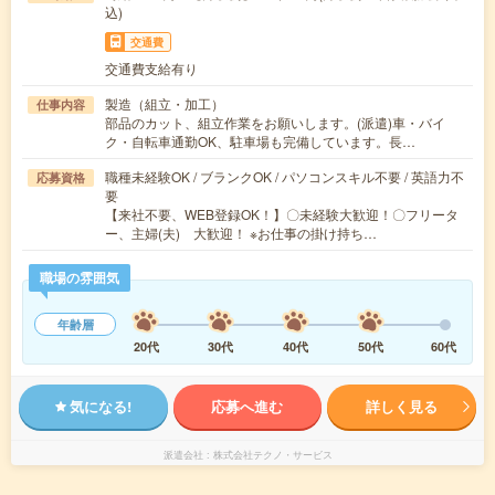
込)
交通費
交通費支給有り
製造（組立・加工）
仕事内容
部品のカット、組立作業をお願いします。(派遣)車・バイ
ク・自転車通勤OK、駐車場も完備しています。長…
職種未経験OK / ブランクOK / パソコンスキル不要 / 英語力不
応募資格
要
【来社不要、WEB登録OK！】〇未経験大歓迎！〇フリータ
ー、主婦(夫) 大歓迎！ ※お仕事の掛け持ち…
職場の雰囲気
年齢層
20代
30代
40代
50代
60代
気になる!
応募へ進む
詳しく見る
派遣会社
株式会社テクノ・サービス