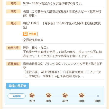
9:00～16:00※表記のうち実働5時間55分です。
時間
長期【ご応募から1週間以内(最短2日目)のスピード就業が可
期間
能】即日～
時給1150円 【月収例】160,000円(月収例21日実働残業代
時給
込)
交通費
交通費支給有り
製造（組立・加工）
仕事内容
手作業や半自動機を使用して部品の組立、決まった位置に部
品をセットしてボタンを押す作業をお願いします。…
職種未経験OK / ブランクOK / パソコンスキル不要 / 英語力不
応募資格
要
【来社不要、WEB登録OK！】〇未経験大歓迎！〇フリータ
ー、主婦(夫) 大歓迎！ ※お仕事の掛け持ち…
職場の雰囲気
年齢層
20代
30代
40代
50代
60代