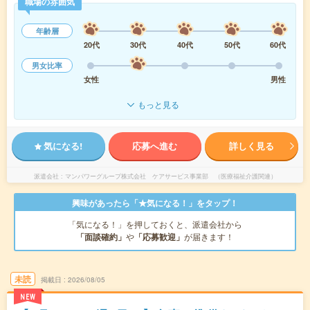
職場の雰囲気
年齢層
20代
30代
40代
50代
60代
男女比率
女性
男性
もっと見る
気になる!
応募へ進む
詳しく見る
派遣会社
マンパワーグループ株式会社 ケアサービス事業部 （医療福祉介護関連）
興味があったら「★気になる！」をタップ！
「気になる！」を押しておくと、派遣会社から
「面談確約」
や
「応募歓迎」
が届きます！
未読
掲載日
2026/08/05
NEW