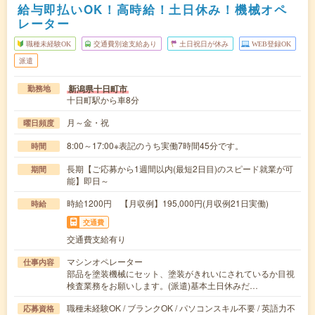
給与即払いOK！高時給！土日休み！機械オペ
レーター
職種未経験OK
交通費別途支給あり
土日祝日が休み
WEB登録OK
派遣
新潟県十日町市
勤務地
十日町駅から車8分
月～金・祝
曜日頻度
8:00～17:00※表記のうち実働7時間45分です。
時間
長期【ご応募から1週間以内(最短2日目)のスピード就業が可
期間
能】即日～
時給1200円 【月収例】195,000円(月収例21日実働)
時給
交通費
交通費支給有り
マシンオペレーター
仕事内容
部品を塗装機械にセット、塗装がきれいにされているか目視
検査業務をお願いします。(派遣)基本土日休みだ…
職種未経験OK / ブランクOK / パソコンスキル不要 / 英語力不
応募資格