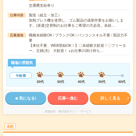
交通費支給有り
製造（組立・加工）
仕事内容
加熱プレス機を使用し、ゴム製品の成形作業をお願いしま
す。(派遣)交替制のお仕事をご希望の方必見。未経…
職種未経験OK / ブランクOK / パソコンスキル不要 / 英語力不
応募資格
要
【来社不要、WEB登録OK！】〇未経験大歓迎！〇フリータ
ー、主婦(夫) 大歓迎！ ※お仕事の掛け持ち…
職場の雰囲気
年齢層
20代
30代
40代
50代
60代
気になる!
応募へ進む
詳しく見る
派遣会社
株式会社テクノ・サービス
未読