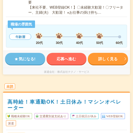
要
【来社不要、WEB登録OK！】〇未経験大歓迎！〇フリータ
ー、主婦(夫) 大歓迎！ ※お仕事の掛け持ち…
職場の雰囲気
年齢層
20代
30代
40代
50代
60代
気になる!
応募へ進む
詳しく見る
派遣会社
株式会社テクノ・サービス
未読
高時給！車通勤OK！土日休み！マシンオペレ
ーター
職種未経験OK
交通費別途支給あり
土日祝日が休み
WEB登録OK
派遣