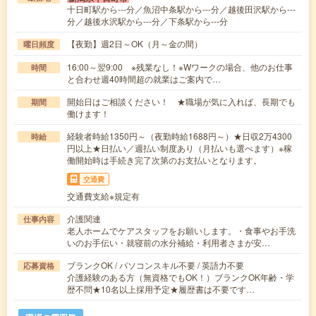
十日町駅から---分／魚沼中条駅から---分／越後田沢駅から---
分／越後水沢駅から---分／下条駅から---分
【夜勤】週2日～OK（月～金の間）
曜日頻度
16:00～翌9:00 ※残業なし！※Wワークの場合、他のお仕事
時間
と合わせ週40時間超の就業はご案内で…
開始日はご相談ください！ ★職場が気に入れば、長期でも
期間
働けます！
経験者時給1350円～（夜勤時給1688円～）★日収2万4300
時給
円以上★日払い／週払い制度あり（月払いも選べます）※稼
働開始時は手続き完了次第のお支払いとなります。
交通費
交通費支給※規定有
介護関連
仕事内容
老人ホームでケアスタッフをお願いします。・食事やお手洗
いのお手伝い・就寝前の水分補給・利用者さまが安…
ブランクOK / パソコンスキル不要 / 英語力不要
応募資格
介護経験のある方（無資格でもOK！）ブランクOK年齢・学
歴不問★10名以上採用予定★履歴書は不要です…