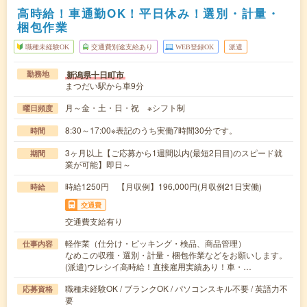
高時給！車通勤OK！平日休み！選別・計量・
梱包作業
職種未経験OK
交通費別途支給あり
WEB登録OK
派遣
新潟県十日町市
勤務地
まつだい駅から車9分
月～金・土・日・祝 ※シフト制
曜日頻度
8:30～17:00※表記のうち実働7時間30分です。
時間
3ヶ月以上【ご応募から1週間以内(最短2日目)のスピード就
期間
業が可能】即日～
時給1250円 【月収例】196,000円(月収例21日実働)
時給
交通費
交通費支給有り
軽作業（仕分け・ピッキング・検品、商品管理）
仕事内容
なめこの収穫・選別・計量・梱包作業などをお願いします。
(派遣)ウレシイ高時給！直接雇用実績あり！車・…
職種未経験OK / ブランクOK / パソコンスキル不要 / 英語力不
応募資格
要