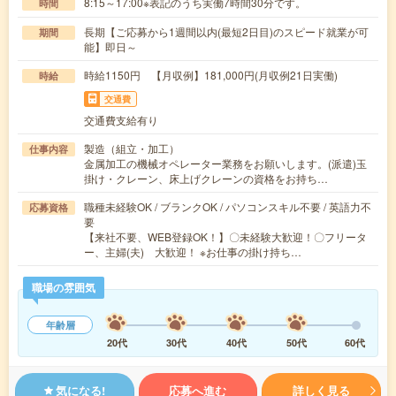
8:15～17:00※表記のうち実働7時間30分です。
時間
長期【ご応募から1週間以内(最短2日目)のスピード就業が可
期間
能】即日～
時給1150円 【月収例】181,000円(月収例21日実働)
時給
交通費
交通費支給有り
製造（組立・加工）
仕事内容
金属加工の機械オペレーター業務をお願いします。(派遣)玉
掛け・クレーン、床上げクレーンの資格をお持ち…
職種未経験OK / ブランクOK / パソコンスキル不要 / 英語力不
応募資格
要
【来社不要、WEB登録OK！】〇未経験大歓迎！〇フリータ
ー、主婦(夫) 大歓迎！ ※お仕事の掛け持ち…
職場の雰囲気
年齢層
20代
30代
40代
50代
60代
気になる!
応募へ進む
詳しく見る