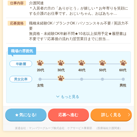
介護関連
仕事内容
＊入居者の方の「ありがとう」が嬉しい＊お年寄りを笑顔に
する介護のお仕事です。おじいちゃん、おばあちゃ…
職種未経験OK / ブランクOK / パソコンスキル不要 / 英語力不
応募資格
要
無資格・未経験OK年齢不問★10名以上採用予定★履歴書は
不要です▽応募後の流れ1)翌営業日までに担当…
職場の雰囲気
年齢層
20代
30代
40代
50代
60代
男女比率
女性
男性
もっと見る
気になる!
応募へ進む
詳しく見る
派遣会社
マンパワーグループ株式会社 ケアサービス事業部 （医療福祉介護関連）