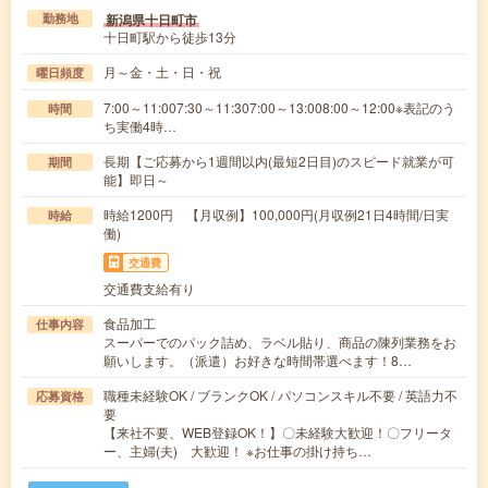
新潟県十日町市
勤務地
十日町駅から徒歩13分
月～金・土・日・祝
曜日頻度
7:00～11:007:30～11:307:00～13:008:00～12:00※表記のう
時間
ち実働4時…
長期【ご応募から1週間以内(最短2日目)のスピード就業が可
期間
能】即日～
時給1200円 【月収例】100,000円(月収例21日4時間/日実
時給
働)
交通費
交通費支給有り
食品加工
仕事内容
スーパーでのパック詰め、ラベル貼り、商品の陳列業務をお
願いします。（派遣）お好きな時間帯選べます！8…
職種未経験OK / ブランクOK / パソコンスキル不要 / 英語力不
応募資格
要
【来社不要、WEB登録OK！】〇未経験大歓迎！〇フリータ
ー、主婦(夫) 大歓迎！ ※お仕事の掛け持ち…