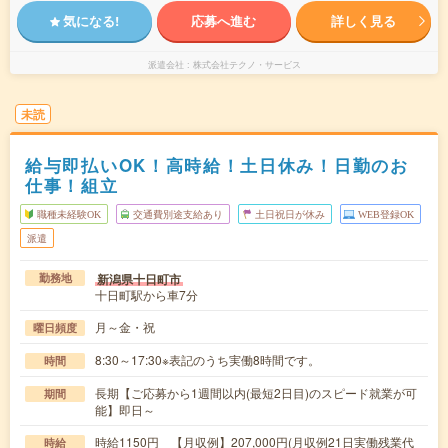
気になる!
応募へ進む
詳しく見る
派遣会社
株式会社テクノ・サービス
未読
給与即払いOK！高時給！土日休み！日勤のお
仕事！組立
職種未経験OK
交通費別途支給あり
土日祝日が休み
WEB登録OK
派遣
新潟県十日町市
勤務地
十日町駅から車7分
月～金・祝
曜日頻度
8:30～17:30※表記のうち実働8時間です。
時間
長期【ご応募から1週間以内(最短2日目)のスピード就業が可
期間
能】即日～
時給1150円 【月収例】207,000円(月収例21日実働残業代
時給