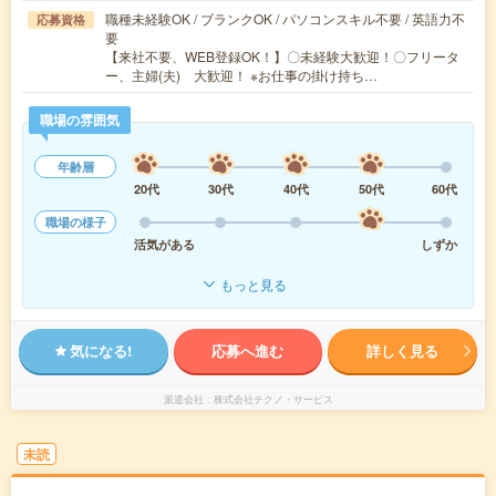
職種未経験OK / ブランクOK / パソコンスキル不要 / 英語力不
応募資格
要
【来社不要、WEB登録OK！】〇未経験大歓迎！〇フリータ
ー、主婦(夫) 大歓迎！ ※お仕事の掛け持ち…
職場の雰囲気
年齢層
20代
30代
40代
50代
60代
職場の様子
活気がある
しずか
もっと見る
気になる!
応募へ進む
詳しく見る
派遣会社
株式会社テクノ・サービス
未読