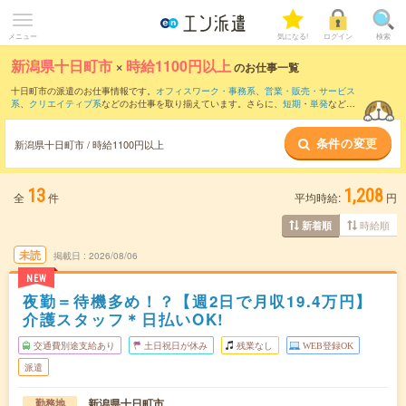
メニュー
気になる!
ログイン
検索
新潟県十日町市
×
時給1100円以上
のお仕事一覧
十日町市の派遣のお仕事情報です。
オフィスワーク・事務系
、
営業・販売・サービス
系
、
クリエイティブ系
などのお仕事を取り揃えています。さらに、
短期
・
単発
などの
期間や、
職種未経験OK
などのこだわり条件で絞り込んでいただけます。
条件の変更
新潟県十日町市 / 時給1100円以上
13
1,208
全
件
平均時給:
円
時給順
新着順
未読
掲載日
2026/08/06
NEW
夜勤＝待機多め！？【週2日で月収19.4万円】
介護スタッフ＊日払いOK!
交通費別途支給あり
土日祝日が休み
残業なし
WEB登録OK
派遣
新潟県十日町市
勤務地