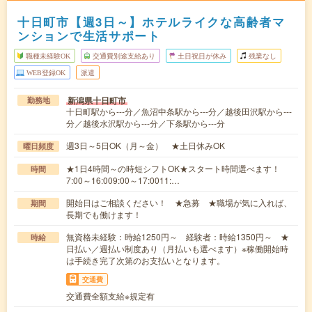
十日町市【週3日～】ホテルライクな高齢者マ
ンションで生活サポート
職種未経験OK
交通費別途支給あり
土日祝日が休み
残業なし
WEB登録OK
派遣
新潟県十日町市
勤務地
十日町駅から---分／魚沼中条駅から---分／越後田沢駅から---
分／越後水沢駅から---分／下条駅から---分
週3日～5日OK（月～金） ★土日休みOK
曜日頻度
★1日4時間～の時短シフトOK★スタート時間選べます！
時間
7:00～16:009:00～17:0011:…
開始日はご相談ください！ ★急募 ★職場が気に入れば、
期間
長期でも働けます！
無資格未経験：時給1250円～ 経験者：時給1350円～ ★
時給
日払い／週払い制度あり（月払いも選べます）※稼働開始時
は手続き完了次第のお支払いとなります。
交通費
交通費全額支給※規定有