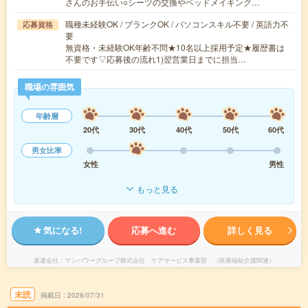
さんのお手伝い○シーツの交換やベッドメイキング…
職種未経験OK / ブランクOK / パソコンスキル不要 / 英語力不
応募資格
要
無資格・未経験OK年齢不問★10名以上採用予定★履歴書は
不要です▽応募後の流れ1)翌営業日までに担当…
職場の雰囲気
年齢層
20代
30代
40代
50代
60代
男女比率
女性
男性
もっと見る
気になる!
応募へ進む
詳しく見る
派遣会社
マンパワーグループ株式会社 ケアサービス事業部 （医療福祉介護関連）
未読
掲載日
2026/07/31