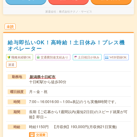
派遣会社
株式会社テクノ・サービス
未読
給与即払いOK！高時給！土日休み！プレス機
オペレーター
職種未経験OK
交通費別途支給あり
土日祝日が休み
WEB登録OK
派遣
新潟県十日町市
勤務地
十日町駅から徒歩30分
月～金・祝
曜日頻度
7:00～16:0016:00～1:00※表記のうち実働8時間です。
時間
長期【ご応募から1週間以内(最短2日目)のスピード就業が可
期間
能】即日～
時給1150円 【月収例】193,000円(月収例21日実働)
時給
交通費