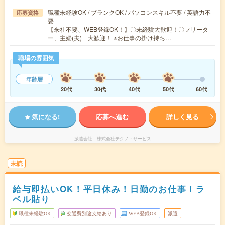
職種未経験OK / ブランクOK / パソコンスキル不要 / 英語力不
応募資格
要
【来社不要、WEB登録OK！】〇未経験大歓迎！〇フリータ
ー、主婦(夫) 大歓迎！ ※お仕事の掛け持ち…
職場の雰囲気
年齢層
20代
30代
40代
50代
60代
気になる!
応募へ進む
詳しく見る
派遣会社
株式会社テクノ・サービス
未読
給与即払いOK！平日休み！日勤のお仕事！ラ
ベル貼り
職種未経験OK
交通費別途支給あり
WEB登録OK
派遣