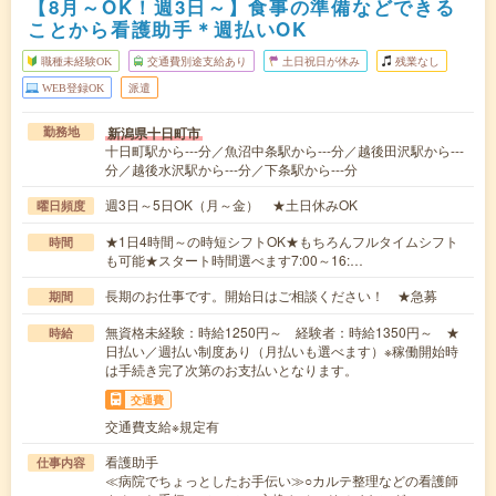
【8月～OK！週3日～】食事の準備などできる
ことから看護助手＊週払いOK
職種未経験OK
交通費別途支給あり
土日祝日が休み
残業なし
WEB登録OK
派遣
新潟県十日町市
勤務地
十日町駅から---分／魚沼中条駅から---分／越後田沢駅から---
分／越後水沢駅から---分／下条駅から---分
週3日～5日OK（月～金） ★土日休みOK
曜日頻度
★1日4時間～の時短シフトOK★もちろんフルタイムシフト
時間
も可能★スタート時間選べます7:00～16:…
長期のお仕事です。開始日はご相談ください！ ★急募
期間
無資格未経験：時給1250円～ 経験者：時給1350円～ ★
時給
日払い／週払い制度あり（月払いも選べます）※稼働開始時
は手続き完了次第のお支払いとなります。
交通費
交通費支給※規定有
看護助手
仕事内容
≪病院でちょっとしたお手伝い≫○カルテ整理などの看護師