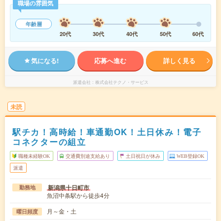
職場の雰囲気
年齢層
20代
30代
40代
50代
60代
気になる!
応募へ進む
詳しく見る
派遣会社
株式会社テクノ・サービス
未読
駅チカ！高時給！車通勤OK！土日休み！電子
コネクターの組立
職種未経験OK
交通費別途支給あり
土日祝日が休み
WEB登録OK
派遣
新潟県十日町市
勤務地
魚沼中条駅から徒歩4分
月～金・土
曜日頻度