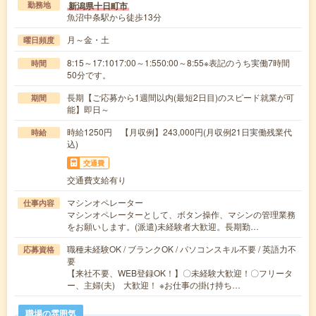
新潟県十日町市
勤務地
魚沼中条駅から徒歩13分
月～金・土
曜日頻度
8:15～17:1017:00～1:550:00～8:55※表記のうち実働7時間
時間
50分です。
長期【ご応募から1週間以内(最短2日目)のスピード就業が可
期間
能】即日～
時給1250円 【月収例】243,000円(月収例21日実働残業代
時給
込)
交通費
交通費支給有り
マシンオペレーター
仕事内容
マシンオペレーターとして、ボタン操作、マシンの管理業務
をお願いします。(派遣)未経験者大歓迎。長期勤…
職種未経験OK / ブランクOK / パソコンスキル不要 / 英語力不
応募資格
要
【来社不要、WEB登録OK！】〇未経験大歓迎！〇フリータ
ー、主婦(夫) 大歓迎！ ※お仕事の掛け持ち…
職場の雰囲気