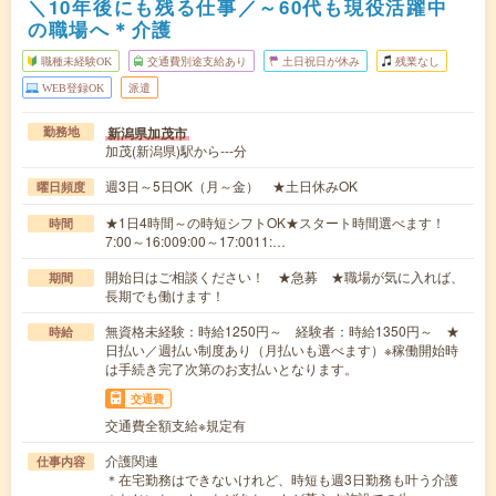
＼10年後にも残る仕事／～60代も現役活躍中
の職場へ＊介護
職種未経験OK
交通費別途支給あり
土日祝日が休み
残業なし
WEB登録OK
派遣
新潟県加茂市
勤務地
加茂(新潟県)駅から---分
週3日～5日OK（月～金） ★土日休みOK
曜日頻度
★1日4時間～の時短シフトOK★スタート時間選べます！
時間
7:00～16:009:00～17:0011:…
開始日はご相談ください！ ★急募 ★職場が気に入れば、
期間
長期でも働けます！
無資格未経験：時給1250円～ 経験者：時給1350円～ ★
時給
日払い／週払い制度あり（月払いも選べます）※稼働開始時
は手続き完了次第のお支払いとなります。
交通費
交通費全額支給※規定有
介護関連
仕事内容
＊在宅勤務はできないけれど、時短も週3日勤務も叶う介護