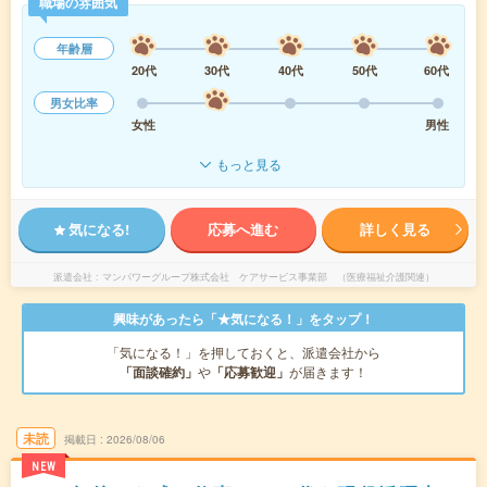
職場の雰囲気
年齢層
20代
30代
40代
50代
60代
男女比率
女性
男性
もっと見る
気になる!
応募へ進む
詳しく見る
派遣会社
マンパワーグループ株式会社 ケアサービス事業部 （医療福祉介護関連）
興味があったら「★気になる！」をタップ！
「気になる！」を押しておくと、派遣会社から
「面談確約」
や
「応募歓迎」
が届きます！
未読
掲載日
2026/08/06
NEW