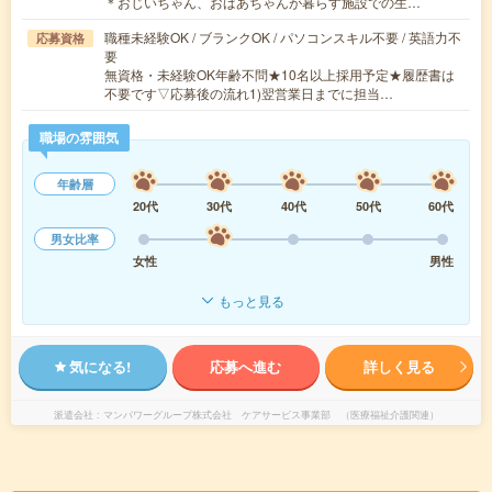
＊おじいちゃん、おばあちゃんが暮らす施設での生…
職種未経験OK / ブランクOK / パソコンスキル不要 / 英語力不
応募資格
要
無資格・未経験OK年齢不問★10名以上採用予定★履歴書は
不要です▽応募後の流れ1)翌営業日までに担当…
職場の雰囲気
年齢層
20代
30代
40代
50代
60代
男女比率
女性
男性
もっと見る
気になる!
応募へ進む
詳しく見る
派遣会社
マンパワーグループ株式会社 ケアサービス事業部 （医療福祉介護関連）