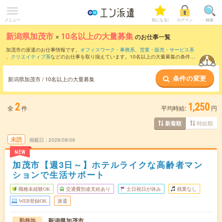
メニュー
気になる!
ログイン
検索
新潟県加茂市
×
10名以上の大量募集
のお仕事一覧
加茂市の派遣のお仕事情報です。
オフィスワーク・事務系
、
営業・販売・サービス系
、
クリエイティブ系
などのお仕事を取り揃えています。10名以上の大量募集の条件の
他に、
交通費別途支給あり
、
職種未経験OK
、
残業なし
などのこだわり条件も取り揃え
ています。
条件の変更
新潟県加茂市 / 10名以上の大量募集
2
1,250
全
件
平均時給:
円
時給順
新着順
未読
掲載日
2026/08/06
NEW
加茂市【週3日～】ホテルライクな高齢者マン
ションで生活サポート
職種未経験OK
交通費別途支給あり
土日祝日が休み
残業なし
WEB登録OK
派遣
新潟県加茂市
勤務地