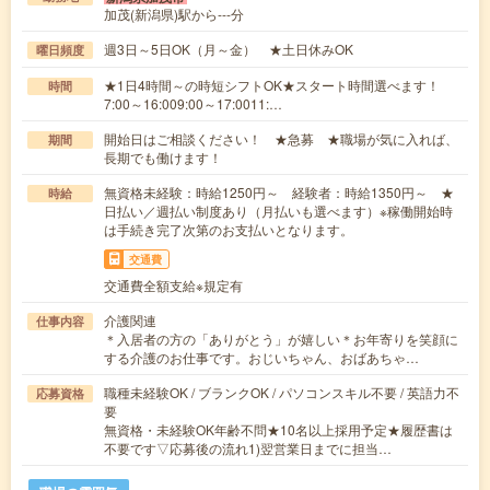
加茂(新潟県)駅から---分
週3日～5日OK（月～金） ★土日休みOK
曜日頻度
★1日4時間～の時短シフトOK★スタート時間選べます！
時間
7:00～16:009:00～17:0011:…
開始日はご相談ください！ ★急募 ★職場が気に入れば、
期間
長期でも働けます！
無資格未経験：時給1250円～ 経験者：時給1350円～ ★
時給
日払い／週払い制度あり（月払いも選べます）※稼働開始時
は手続き完了次第のお支払いとなります。
交通費
交通費全額支給※規定有
介護関連
仕事内容
＊入居者の方の「ありがとう」が嬉しい＊お年寄りを笑顔に
する介護のお仕事です。おじいちゃん、おばあちゃ…
職種未経験OK / ブランクOK / パソコンスキル不要 / 英語力不
応募資格
要
無資格・未経験OK年齢不問★10名以上採用予定★履歴書は
不要です▽応募後の流れ1)翌営業日までに担当…